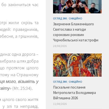
 бо закінчиться час
ОГЛЯД ЗМІ
/
ОФІЦІЙНО
трі жили скрізь та
Звернення Блаженнішого
людей: праведників,
Святослава з нагоди
сорокових роковин
ебесне, а грішників,
Чорнобильської катастрофи
24/04/2026
юдина: одна дорога –
 вибрала шлях добра
що протягом цілого
, тому на Страшному
я мого, візьміть у
ОГЛЯД ЗМІ
/
ОФІЦІЙНО
Пасхальне послання
світу»
(Мт. 25:34).
Митрополита Володимира
Війтишина 2026
 цілого свого життя
11/04/2026
у злі та неправді,