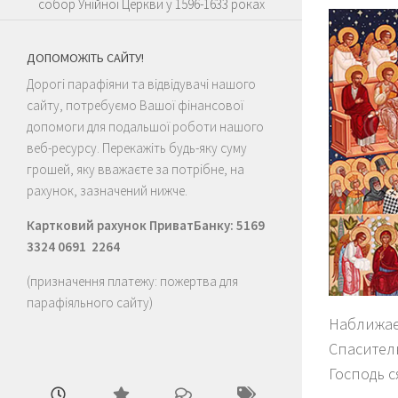
собор Унійної Церкви у 1596-1633 роках
ДОПОМОЖІТЬ САЙТУ!
Дорогі парафіяни та відвідувачі нашого
сайту, потребуємо Вашої фінансової
допомоги для подальшої роботи нашого
веб-ресурсу. Перекажіть будь-яку суму
грошей, яку вважаєте за потрібне, на
рахунок, зазначений нижче.
Картковий рахунок ПриватБанку: 5169
3324 0691 2264
(призначення платежу: пожертва для
парафіяльного сайту)
Наближаєт
Спаситель
Господь с