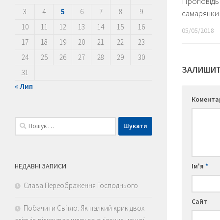
Проповідь 
3
4
5
6
7
8
9
самарянки
10
11
12
13
14
15
16
05/05/2018
17
18
19
20
21
22
23
24
25
26
27
28
29
30
ЗАЛИШИТ
31
« Лип
Комент
Пошук:
НЕДАВНІ ЗАПИСИ
Ім'я
*
Слава Переображення Господнього
Сайт
Побачити Світло: Як палкий крик двох