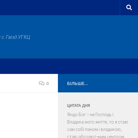
с. Гвізд УГКЦ
0
БІЛЬШЕ...
ЦИТАТА ДНЯ
Якщо Бог – не Господь і
Владика мого життя, то я стаю
сам собі паном і владикою,
стаю абсолют¬ним центром