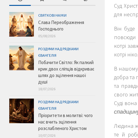
Суд Христ
для неспр
СВЯТКОВІ НАУКИ
Слава Переображення
Він буде
Господнього
05/08/2026
повсюди в
котрі зав
РОЗДУМИ НАД РЯДКАМИ
котрі нік
ЄВАНГЕЛІЯ
Побачити Світло: Як палкий
В нашому 
крик двох сліпців відкриває
шлях до зцілення нашої
добра та 
душі
та правд
18/07/2026
свого жит
РОЗДУМИ НАД РЯДКАМИ
Суді вона
ЄВАНГЕЛІЯ
спадщину
Пріоритети в молитві: чого
нас вчить зцілення
Людина ж,
розслабленого Христом
те й роб
10/07/2026