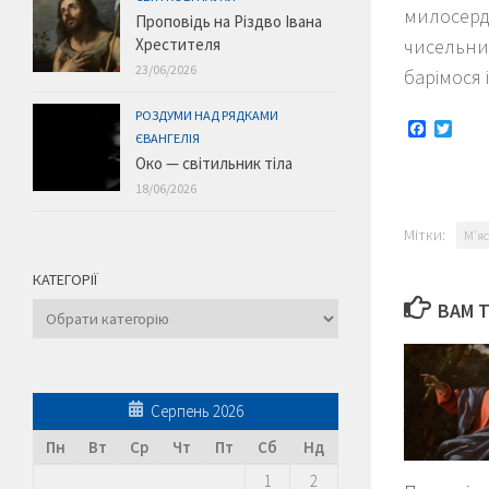
милосер
Проповідь на Різдво Івана
Хрестителя
чисельни
23/06/2026
барімося 
РОЗДУМИ НАД РЯДКАМИ
Faceboo
Twitt
ЄВАНГЕЛІЯ
Око — світильник тіла
18/06/2026
Мітки:
М'яс
КАТЕГОРІЇ
ВАМ 
Категорії
Серпень 2026
Пн
Вт
Ср
Чт
Пт
Сб
Нд
1
2