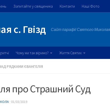
жень
Запитайте у священика
Контакти
Наші Фото
я с. Гвізд
Сайт парафії Святого Миколая 
ритчі
Чому ми так віримо?
Життя Святих
НАД РЯДКАМИ ЄВАНГЕЛІЯ
ля про Страшний Суд
ИКОЛА
·
01/03/2019