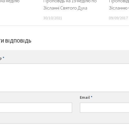
на неділю
Проповідь на 19 неділю по
Проповідь
Зісланні Святого Духа
Зісланню 
30/10/2021
09/09/2017
И ВІДПОВІДЬ
ар
*
Email
*