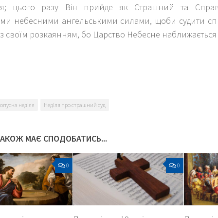
дя; цього разу Він прийде як Страшний та Справ
ми небесними ангельськими силами, щоби судити сп
із своїм розкаянням, бо Царство Небесне наближається
k
er
опусна неділя
Неділя про страшний суд
ТАКОЖ МАЄ СПОДОБАТИСЬ...
0
0