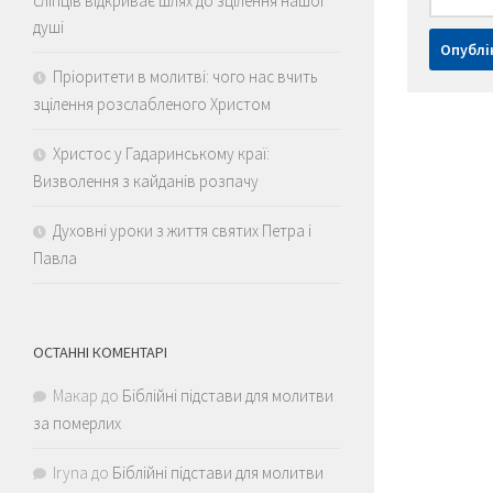
сліпців відкриває шлях до зцілення нашої
душі
Пріоритети в молитві: чого нас вчить
зцілення розслабленого Христом
Христос у Гадаринському краї:
Визволення з кайданів розпачу
Духовні уроки з життя святих Петра і
Павла
ОСТАННІ КОМЕНТАРІ
Макар
до
Біблійні підстави для молитви
за померлих
Iryna
до
Біблійні підстави для молитви