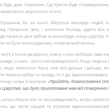
а буде дуже страшним. Суд Христа буде справедливим,
аведливості, жорстокості та зла.
 Страшним, бо на нього зберуться мільярди людей, ко
ід створення світу. І розпочне Господь судити всіх 
жди творили діла любові та милосердя, очікує Царство Н
оли не були милосердними, очікує вічний вогонь.
житті є тільки дві дороги, кожну з яких вибирає сама л
правди; а інша – зла та несправедливості. Якщо людина
и, якщо невпинно йшла ним все дальше і дальше, як
тя творила добро та правду, то її дух вдосконалювався
 почує слова Спасителя:
«Прийдіть, благословенні Отц
 Царство, що було приготоване вам від створення 
 котра обрала зло та несправедливість, котра протягом
ила, що своїм серцем та розумом вдосконалювалася 