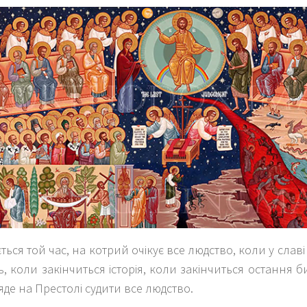
ься той час, на котрий очікує все людство, коли у славі
, коли закінчиться історія, коли закінчиться остання б
яде на Престолі судити все людство.