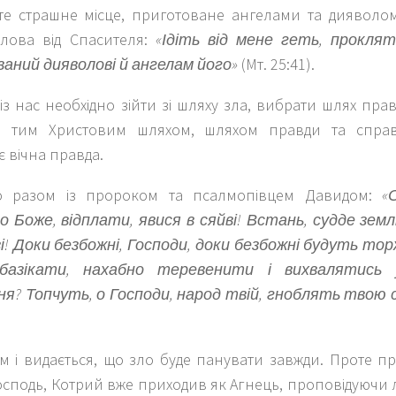
те страшне місце, приготоване ангелами та дияволом.
слова від Спасителя:
«Ідіть від мене геть, прокляті
аний дияволові й ангелам його»
(Мт. 25:41).
з нас необхідно зійти зі шляху зла, вибрати шлях прав
 тим Христовим шляхом, шляхом правди та справе
 вічна правда.
о разом із пророком та псалмопівцем Давидом:
«
 о Боже, відплати, явися в сяйві! Встань, судде зем
зі! Доки безбожні, Господи, доки безбожні будуть т
базікати, нахабно теревенити і вихвалятись
ня? Топчуть, о Господи, народ твій, гноблять твою
 і видається, що зло буде панувати завжди. Проте пр
осподь, Котрий вже приходив як Агнець, проповідуючи