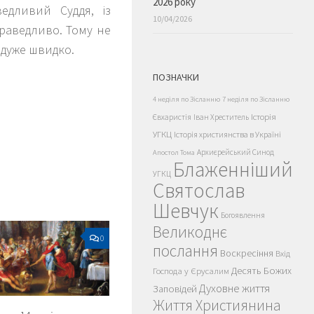
2026 року
едливий Суддя, із
10/04/2026
раведливо. Тому не
 дуже швидко.
ПОЗНАЧКИ
4 неділя по Зісланню
7 неділя по Зісланню
Історія
Євхаристія
Іван Хреститель
УГКЦ
Історія християнства в Україні
Архиєрейський Синод
Апостол Тома
Блаженніший
УГКЦ
Святослав
Шевчук
Богоявлення
Великоднє
0
послання
Воскресіння
Вхід
Десять Божих
Господа у Єрусалим
Духовне життя
Заповідей
Життя Християнина