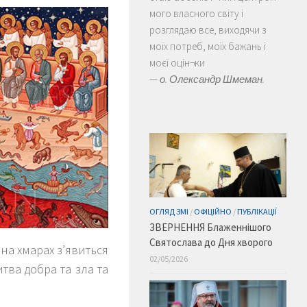
мого власного світу і
розглядаю все, виходячи з
моїх потреб, моїх бажань і
моєї оцін¬ки
—
о. Олександр Шмеман.
ОГЛЯД ЗМІ
/
ОФІЦІЙНО
/
ПУБЛІКАЦІЇ
ЗВЕРНЕННЯ Блаженнішого
Святослава до Дня хворого
 на хмарах з’явиться
02/05/2026
итва добра та зла та