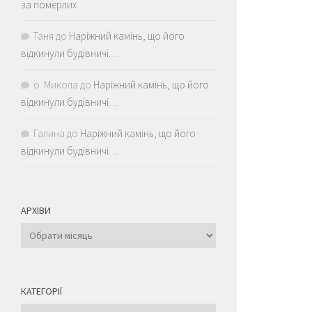
за померлих
Таня
до
Наріжний камінь, що його
відкинули будівничі…
о. Микола
до
Наріжний камінь, що його
відкинули будівничі…
Галина
до
Наріжний камінь, що його
відкинули будівничі…
АРХІВИ
Архіви
КАТЕГОРІЇ
Категорії