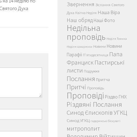
 на 14 неділю по
Звернення
Зіслання Святого
Святого Духа
Наша Віра
Духа
Квітна Неділя
Наш обряд
Наші Фото
Недільна
проповідь
Неділя Томина
Новини
Новини
Неділя самарянки
Папа
Парафії
П'ятидесятниця
Пастирські
Франциск
листи
Подружжя
Послання
Притча
Притчі
Проповідь
Проповіді
Різдво ГНІХ
Різдвяні Послання
Синод Єпископів УГКЦ
Синод УГКЦ
гадаринські біснуваті
митрополит
Володимир Війтишин