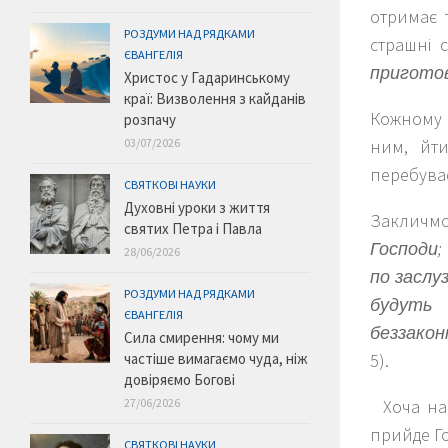
отримає 
РОЗДУМИ НАД РЯДКАМИ
страшні 
ЄВАНГЕЛІЯ
приготов
Христос у Гадаринському
краї: Визволення з кайданів
Кожному і
розпачу
03/07/2026
ним, йти
перебуває
СВЯТКОВІ НАУКИ
Духовні уроки з життя
Закличм
святих Петра і Павла
Господи;
28/06/2026
по заслу
РОЗДУМИ НАД РЯДКАМИ
будуть 
ЄВАНГЕЛІЯ
беззакон
Сила смирення: чому ми
частіше вимагаємо чуда, ніж
5).
довіряємо Богові
27/06/2026
Хоча нам
прийде Г
СВЯТКОВІ НАУКИ