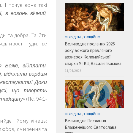
 І почує вона такі
, в вогонь вічний,
ди та добра. Та йти
ОГЛЯД ЗМІ
/
ОФІЦІЙНО
дливості туди, де
Великоднє послання 2026
року Божого правлячого
архиєрея Коломийської
єпархії УГКЦ Василія Івасюка
О Боже, відплати,
11/04/2026
лі, відплати гордим
оржествувати? Доки
 усі, що творять
 спадщину»
(Пс. 94:1-
ОГЛЯД ЗМІ
/
ОФІЦІЙНО
ийде і йому кінець:
Великоднє Послання
Блаженнішого Святослава
 любов, смирення та