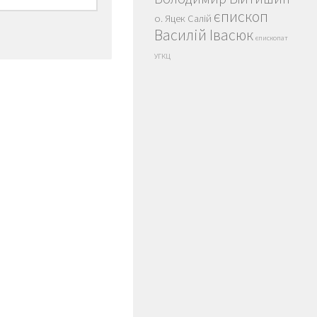
єпископ
о. Яцек Салій
Василій Івасюк
єпископат
УГКЦ