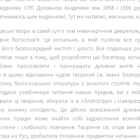
иданому СПб Духовною Академією між 1898 і 1906 рр
тимемось цим виданням). Тут ми читаємо, між іншим, на
івські твори в самій суті є тим невичерпним джерелом, 
вне богослов’я. Це копальня, в якій полягає вся с
його безпосередній чистоті і цілості. Вся подальша р
лягає лише в тому, щоб розробляти цю багатющу копа
рбами прославляти і прикрашати духовне життя н
в цьому відношенні чудові творіння св. Івана Златоус
іотеку богословської літератури її золотого століття. 
ладали улюбленіше читання наших предків, які з люб
али ці творіння, збирали їх в «Златоструї» і «Ізмараг
у книжну солодкість. Це дійсно всеосяжний духовн
мних працях може знайти собі задоволення всяки
істини і глибокого повчання. Творіння св. отців вже
тва на Русі, зробилися головним предметом читання і