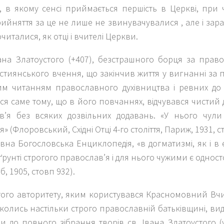
, в якому сенсі приймається першість в Церкві, при
ийняття за це не лише не звинувачувалися , але і зар
очиталися, як отці і вчителі Церкви.
ана Златоустого (+407), безстрашного борця за право
стиянського вчення, що закінчив життя у вигнанні за 
м читанням православного духівництва і ревних до
ся саме тому, що в його повчаннях, відчувався чистий
в’я без всяких дозвільних додавань. «У нього чул
 (Флоровський, Східні Отці 4-го століття, Париж, 1931, ст
на Богословська Енциклопедія, «в догматизмі, як і в е
 ґрунті строгого православ’я і для нього чужими є одно
СПб, 1905, стовп 932).
того авторитету, яким користувався Красномовний Вчи
колись настільки строго православній батьківщині, вид
 до повного зібрання творів св. Івана Златоустого (у