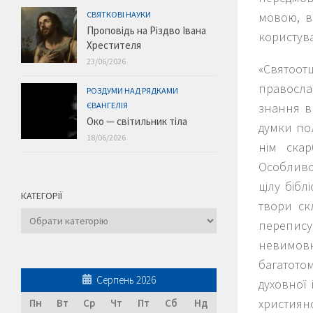
мовою, в
СВЯТКОВІ НАУКИ
Проповідь на Різдво Івана
користува
Хрестителя
23/06/2026
«Святоотц
правосла
РОЗДУМИ НАД РЯДКАМИ
знання в 
ЄВАНГЕЛІЯ
Око — світильник тіла
думки по
18/06/2026
нім ска
Особливо 
цілу бібл
КАТЕГОРІЇ
твори ск
Категорії
переписув
невимовн
багатото
Серпень 2026
духовної 
християнс
Пн
Вт
Ср
Чт
Пт
Сб
Нд