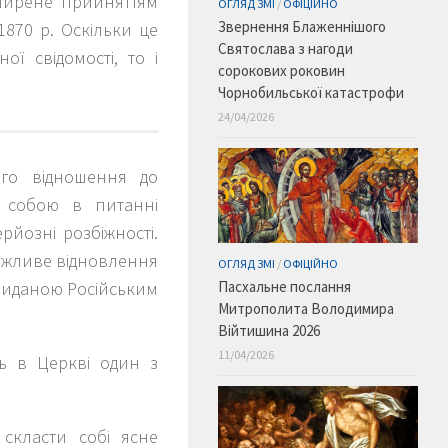
ширене прийняттям
ОГЛЯД ЗМІ
/
ОФІЦІЙНО
Звернення Блаженнішого
870 р. Оскільки це
Святослава з нагоди
ї свідомості, то і
сорокових роковин
Чорнобильської катастрофи
24/04/2026
ого відношення до
ж собою в питанні
рйозні розбіжності.
ожливе відновлення
ОГЛЯД ЗМІ
/
ОФІЦІЙНО
Пасхальне послання
 виданою Російським
Митрополита Володимира
Війтишина 2026
11/04/2026
ть в Церкві один з
скласти собі ясне