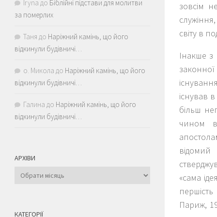
Iryna
до
Біблійні підстави для молитви
зовсім н
за померлих
служіння,
світу в п
Таня
до
Наріжний камінь, що його
відкинули будівничі…
Інакше з
законної
о. Микола
до
Наріжний камінь, що його
існуванн
відкинули будівничі…
існував в
Галина
до
Наріжний камінь, що його
більш не
відкинули будівничі…
чином ві
апостолам
відомий
АРХІВИ
стверджу
Архіви
«сама іде
першість
Париж, 19
КАТЕГОРІЇ