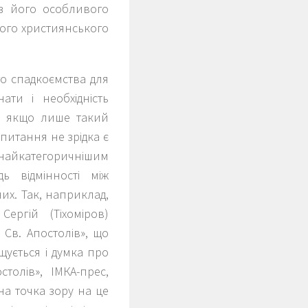
 з його особливого
ього християнського
о спадкоємства для
ати і необхідність
і, якщо лише такий
 питання не зрідка є
і найкатегоричнішим
ь відмінності між
их. Так, наприклад,
ергій (Тіхоміров)
 Св. Апостолів», що
щується і думка про
толів», ІМКА-прес,
на точка зору на це