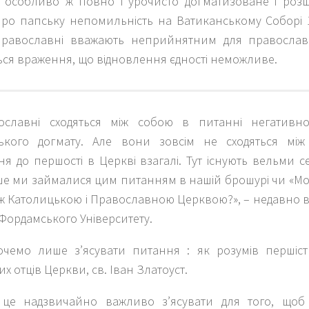
 особливо ж повно і урочисто догматизоване і роз
про папську непомильність на Ватиканському Соборі 1
равославні вважають неприйнятним для православно
ься враження, що відновлення єдності неможливе.
ославні сходяться між собою в питанні негативн
ького догмату. Але вони зовсім не сходяться мі
я до першості в Церкві взагалі. Тут існують вельми се
ше ми займалися цим питанням в нашій брошурі чи «М
між Католицькою і Православною Церквою?», – недавно
Фордамського Університету.
очемо лише з’ясувати питання : як розумів першіс
х отців Церкви, св. Іван Златоуст.
це надзвичайно важливо з’ясувати для того, щоб 