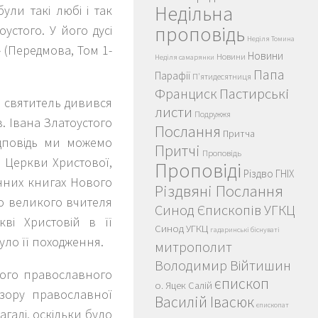
Недільна
були такі любі і так
проповідь
устого. У його дусі
Неділя Томина
 (Передмова, Том 1-
Новини
Новини
Неділя самарянки
Папа
Парафії
П'ятидесятниця
Пастирські
Франциск
й святитель дивився
листи
Подружжя
в. Івана Златоустого
Послання
Притча
ідповідь ми можемо
Притчі
Проповідь
 Церкви Христової,
Проповіді
Різдво ГНІХ
енних книгах Нового
Різдвяні Послання
го великого вчителя
Синод Єпископів УГКЦ
ві Христовій в її
Синод УГКЦ
гадаринські біснуваті
було її походження.
митрополит
Володимир Війтишин
якого православного
єпископ
о. Яцек Салій
 зору православної
Василій Івасюк
єпископат
агалі, оскільки було