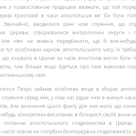
ним з православною традицією вважати, що той поряд
Церкві Христовій в часи апостольські міг би бути по
 Звичайно, вводилися різні нові служіння, що сп
ню Церкви, створювалися митрополичі округи і па
. Але ніяк не можна передбачити, що б яке-небуд
я тут особливих харизм апостольського часу; їх треба
 що існувало в Церкві за часів апостолів могло бути 
істю, тим більше якщо йдеться про таке важливе служ
истиянському світі.
постол Петро займав особливе місце в зборах апосто
служіння серед них, у наш час рідше чим в минулі часи 
тів. Але визнання цього факту для них мало що означ
небудь конкретних висновків: в більшості своїй вони 
 питанню апостольського спадкоємства в Церкві. О
 часто зовсім не потрібна безперервна спадкоємність аж