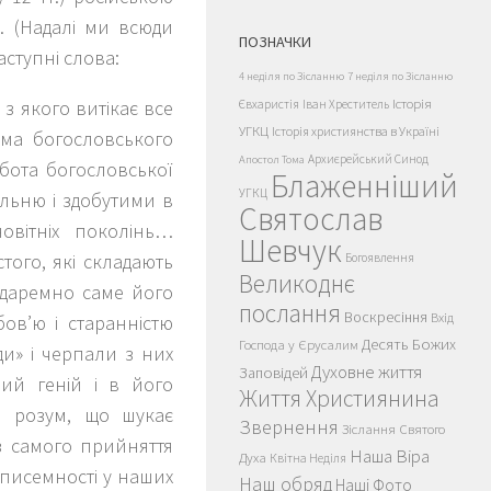
. (Надалі ми всюди
ПОЗНАЧКИ
ступні слова:
4 неділя по Зісланню
7 неділя по Зісланню
Історія
з якого витікає все
Євхаристія
Іван Хреститель
УГКЦ
Історія християнства в Україні
ума богословського
Архиєрейський Синод
Апостол Тома
обота богословської
Блаженніший
УГКЦ
льню і здобутими в
Святослав
овітніх поколінь…
Шевчук
того, які складають
Богоявлення
Великоднє
Недаремно саме його
послання
Воскресіння
Вхід
ов’ю і старанністю
Десять Божих
Господа у Єрусалим
ди» і черпали з них
Духовне життя
Заповідей
ий геній і в його
Життя Християнина
й розум, що шукає
Звернення
Зіслання Святого
 з самого прийняття
Наша Віра
Духа
Квітна Неділя
 писемності у наших
Наш обряд
Наші Фото