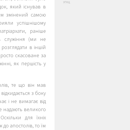
УГКЦ
ок, який існував в
тім змінений самою
рияли успішнішому
тріархати, раніше
ь служіння (ми не
 розглядати в іншій
просто скасоване за
інні, як першість у
лів, те що він мав
відкидається з боку
ає і не вимагає від
не надають великого
скільки для їхніх
 до апостолів, то їм