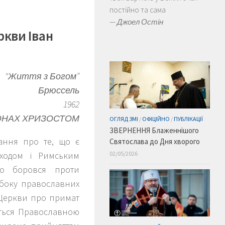
постійно та сама
—
Джоел Остін
ркви Іван
“Життя з Богом”
Брюссель
1962
НАХ ХРИЗОСТОМ
ОГЛЯД ЗМІ
/
ОФІЦІЙНО
/
ПУБЛІКАЦІЇ
ЗВЕРНЕННЯ Блаженнішого
ання про те, що є
Святослава до Дня хворого
Сходом і Римським
02/05/2026
но боровся проти
 боку православних
ї Церкви про примат
ються Православною