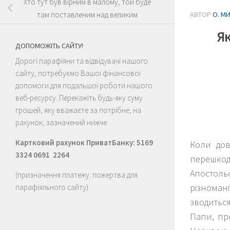
Хто тут був вірним в малому, той буде
АВТОР
О. М
там поставленим над великим
Як
ДОПОМОЖІТЬ САЙТУ!
Дорогі парафіяни та відвідувачі нашого
сайту, потребуємо Вашої фінансової
допомоги для подальшої роботи нашого
веб-ресурсу. Перекажіть будь-яку суму
грошей, яку вважаєте за потрібне, на
рахунок, зазначений нижче.
Картковий рахунок ПриватБанку: 5169
Коли дов
3324 0691 2264
перешко
Апостол
(призначення платежу: пожертва для
різноман
парафіяльного сайту)
зводитьс
Папи, пр