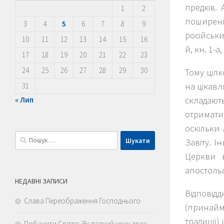
предків. 
1
2
поширені 
3
4
5
6
7
8
9
російськи
10
11
12
13
14
15
16
й, кн. 1-а,
17
18
19
20
21
22
23
24
25
26
27
28
29
30
Тому цілк
на цікавл
31
складают
« Лип
отримати
оскільки
Пошук:
Завіту. 
Церкви в
апостольс
НЕДАВНІ ЗАПИСИ
Відповідд
Слава Переображення Господнього
(принайм
традиції)
Побачити Світло: Як палкий крик двох