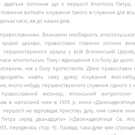
е здається логічним що з першості Апостола Петра,
 повинне витікати існування такого ж служіння для вс
одальші часи, аж до наших днів.
 православними. Визнаючи необхідність апостольськог
 єрархії церкви, православні повинні логічно визн
я першенствуючого єрарха у всій Вселенській Церкв
 часи апостольські. Тому і відношення з їх боку до цього
гативним, ніж з боку протестантів. Деякі православн
дкидають навіть саму думку існування якої-небуд
и, якого-небудь першенствуючого служіння одного з н
 православний місіонер, японський митрополит С
вав в написаній ним в 1935 р. книзі «Двоєнадесятиця
я першості не відповідає Христову духу, чим самим зни
 Петра серед дванадцяти» («Двоєнадесятиця Св. Апос
35, передмова, стор. 9). Правда, така дуже вже спроще