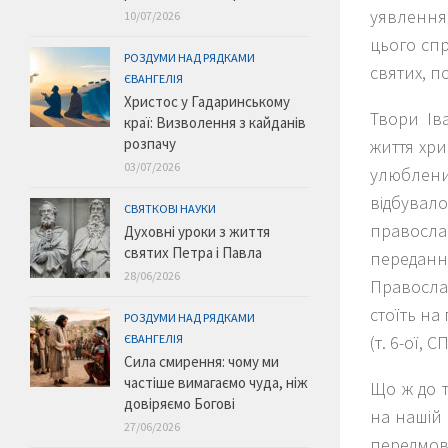
уявлення
10/07/2026
цього спр
РОЗДУМИ НАД РЯДКАМИ
святих, п
ЄВАНГЕЛІЯ
Христос у Гадаринському
Твори Ів
краї: Визволення з кайданів
розпачу
життя хри
03/07/2026
улюблени
відбувало
СВЯТКОВІ НАУКИ
правосла
Духовні уроки з життя
святих Петра і Павла
передання»
28/06/2026
Православ
стоїть на
РОЗДУМИ НАД РЯДКАМИ
(т. 6-ої, 
ЄВАНГЕЛІЯ
Сила смирення: чому ми
частіше вимагаємо чуда, ніж
Що ж до 
довіряємо Богові
на нашій 
27/06/2026
передмови