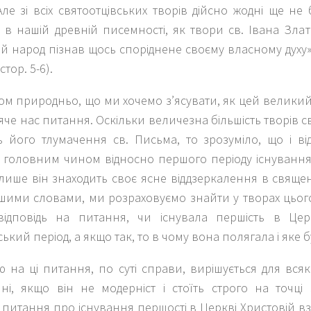
Але зі всіх святоотцівських творів дійсно жодні ще не 
в нашій древній писемності, як твори св. Івана Злато
й народ пізнав щось споріднене своєму власному духу»
 стор. 5-6).
ом природньо, що ми хочемо з’ясувати, як цей велики
яче нас питання. Оскільки величезна більшість творів с
ь його тлумачення св. Письма, то зрозуміло, що і в
 головним чином відносно першого періоду існування
 лише він знаходить своє ясне віддзеркалення в свящ
Іншими словами, ми розраховуємо знайти у творах цьо
ідповідь на питання, чи існувала першість в Церк
ький період, а якщо так, то в чому вона полягала і яке 
ю на ці питання, по суті справи, вирішується для вс
ні, якщо він не модерніст і стоїть строго на точці
 і питання про існування першості в Церкві Христовій вз