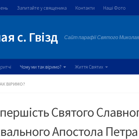
жень
Запитайте у священика
Контакти
Наші Фото
я с. Гвізд
Сайт парафії Святого Миколая 
ритчі
Чому ми так віримо?
Життя Святих
АК ВІРИМО?
першість Святого Славног
вального Апостола Петра