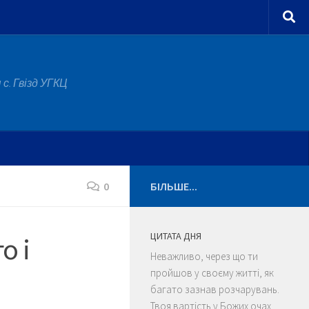
с. Гвізд УГКЦ
0
БІЛЬШЕ...
ЦИТАТА ДНЯ
о і
Неважливо, через що ти
пройшов у своєму житті, як
багато зазнав розчарувань.
Твоя вартість у Божих очах