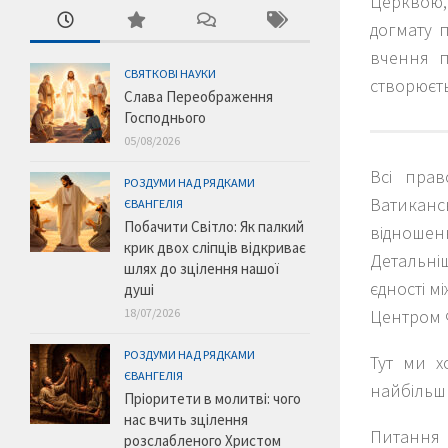
Церквою,
догмату 
вчення п
СВЯТКОВІ НАУКИ
створюєт
Слава Переображення
Господнього
05/08/2026
Всі прав
РОЗДУМИ НАД РЯДКАМИ
Ватиканс
ЄВАНГЕЛІЯ
Побачити Світло: Як палкий
відношенн
крик двох сліпців відкриває
Детальні
шлях до зцілення нашої
єдності 
душі
Центром 
18/07/2026
РОЗДУМИ НАД РЯДКАМИ
Тут ми х
ЄВАНГЕЛІЯ
найбільши
Пріоритети в молитві: чого
нас вчить зцілення
Питання 
розслабленого Христом