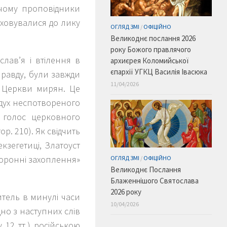
 чому проповідники
аховувалися до лику
ОГЛЯД ЗМІ
/
ОФІЦІЙНО
Великоднє послання 2026
року Божого правлячого
слав’я і втілення в
архиєрея Коломийської
єпархії УГКЦ Василія Івасюка
правду, були завжди
11/04/2026
 Церкви мирян. Це
 дух неспотвореного
и голос церковного
ор. 210). Як свідчить
кзегетиці, Златоуст
сторонні захоплення»
ОГЛЯД ЗМІ
/
ОФІЦІЙНО
Великоднє Послання
Блаженнішого Святослава
2026 року
тель в минулі часи
10/04/2026
но з наступних слів
 12 тт.) російською