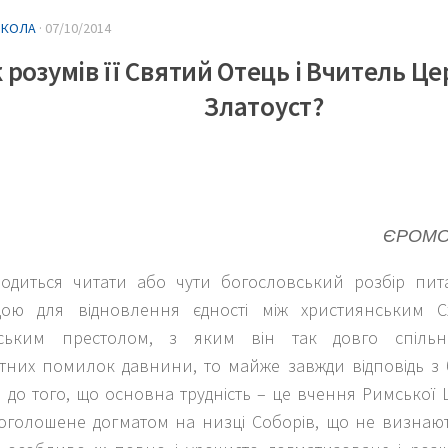
ИКОЛА
·
07/10/2014
 розумів її Святий Отець і Вчитель Це
Златоуст?
ЄРОМО
одиться читати або чути богословський розбір пит
дою для відновлення єдності між християнським 
ьським престолом, з яким він так довго спіль
ітних помилок давнини, то майже завжди відповідь з
я до того, що основна трудність – це вчення Римсько
оголошене догматом на низці Соборів, що не визна