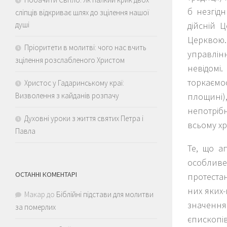
б незгід
сліпців відкриває шлях до зцілення нашої
дійсній 
душі
Церквою.
Пріоритети в молитві: чого нас вчить
управлін
зцілення розслабленого Христом
невідомі
торкаємос
Христос у Гадаринському краї:
площині),
Визволення з кайданів розпачу
непотрібн
Духовні уроки з життя святих Петра і
всьому хр
Павла
Те, що а
особливе 
ОСТАННІ КОМЕНТАРІ
протестан
них яких-
Макар
до
Біблійні підстави для молитви
значення
за померлих
єпископів