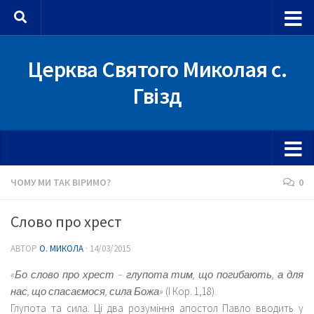
Skip to content
Церква Святого Миколая с.
Гвізд
ЧОМУ МИ ТАК ВІРИМО?
0
Слово про хрест
АВТОР
О. МИКОЛА
·
14/03/2015
«Бо слово про хрест – глупота тим, що погибають, а для
нас, що спасаємося, сила Божа»
(І Кор. 1,18).
Глупота та сила. Ці два розуміння апостол Павло вводить у