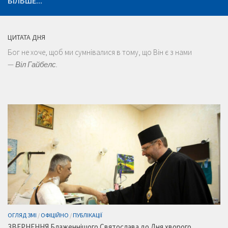
БІЛЬШЕ...
ЦИТАТА ДНЯ
Бог не хоче, щоб ми сумнівалися в тому, що Він є з нами
—
Віл Гайбелс.
ОГЛЯД ЗМІ
/
ОФІЦІЙНО
/
ПУБЛІКАЦІЇ
ЗВЕРНЕННЯ Блаженнішого Святослава до Дня хворого