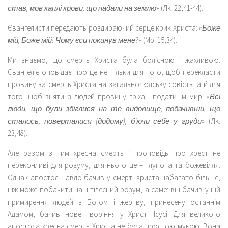
став, мов каплі крови, що падали на землю
» (Лк. 22,41-44).
Євангелисти передають роздираючий серце крик Христа:
«Боже
мій, Боже мій! Чому єси покинув мене?»
(Мр. 15,34).
Ми знаємо, що смерть Христа була болісною і жахливою.
Євангеліє оповідає про це не тільки для того, щоб перекласти
провину за смерть Христа на загальнолюдську совість, а й для
того, щоб зняти з людей провину гріха і подати їм мир.
«Всі
люди, що були збіглися на те видовище, побачивши, що
сталось, поверталися (додому), б’ючи себе у груди»
(Лк.
23,48).
Але разом з тим хресна смерть і проповідь про хрест не
переконливі для розуму, для нього це – глупота та божевілля.
Однак апостол Павло бачив у смерті Христа набагато більше,
ніж може побачити наш тілесний розум, а саме: він бачив у ній
примирення людей з Богом і жертву, принесену останнім
Адамом, бачив нове творіння у Христі Ісусі. Для великого
апостола хресна смерть Христа не була простою мукою. Вона