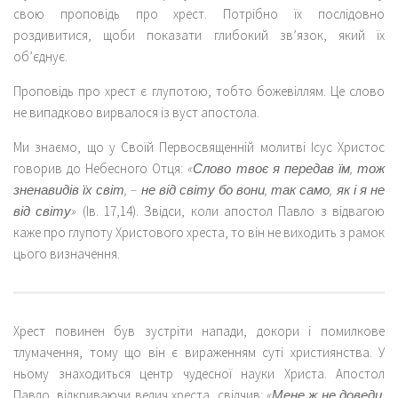
свою проповідь про хрест. Потрібно їх послідовно
роздивитися, щоби показати глибокий зв’язок, який їх
об’єднує.
Проповідь про хрест є глупотою, тобто божевіллям. Це слово
не випадково вирвалося із вуст апостола.
Ми знаємо, що у Своїй Первосвященній молитві Ісус Христос
говорив до Небесного Отця:
«Слово твоє я передав їм, тож
зненавидів їх світ, – не від світу бо вони, так само, як і я не
від світу»
(Ів. 17,14). Звідси, коли апостол Павло з відвагою
каже про глупоту Христового хреста, то він не виходить з рамок
цього визначення.
Хрест повинен був зустріти напади, докори і помилкове
тлумачення, тому що він є вираженням суті християнства. У
ньому знаходиться центр чудесної науки Христа. Апостол
Павло, відкриваючи велич хреста, свідчив:
«Мене ж не доведи,