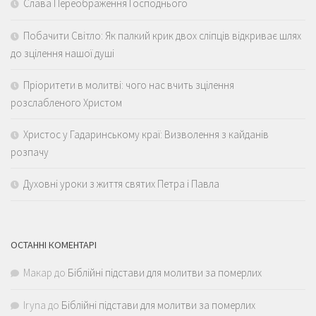
Слава Переображення Господнього
Побачити Світло: Як палкий крик двох сліпців відкриває шлях
до зцілення нашої душі
Пріоритети в молитві: чого нас вчить зцілення
розслабленого Христом
Христос у Гадаринському краї: Визволення з кайданів
розпачу
Духовні уроки з життя святих Петра і Павла
ОСТАННІ КОМЕНТАРІ
Макар
до
Біблійні підстави для молитви за померлих
Iryna
до
Біблійні підстави для молитви за померлих