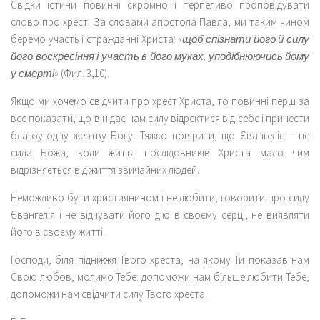
Свідки істини повинні скромно і терпеливо проповідувати
слово про хрест. За словами апостола Павла, ми таким чином
беремо участь і стражданні Христа:
«щоб спізнати його й силу
його воскресіння і участь в його муках, уподібнюючись йому
у смерті»
(Фил. 3,10).
Якщо ми хочемо свідчити про хрест Христа, то повинні перш за
все показати, що він дає нам силу відректися від себе і принести
благоугодну жертву Богу. Тяжко повірити, що Євангеліє – це
сила Божа, коли життя послідовників Христа мало чим
відрізняється від життя звичайних людей.
Неможливо бути християнином і не любити; говорити про силу
Євангелія і не відчувати його дію в своєму серці, не виявляти
його в своєму житті.
Господи, біля підніжжя Твого хреста, на якому Ти показав нам
Свою любов, молимо Тебе: допоможи нам більше любити Тебе,
допоможи нам свідчити силу Твого хреста.