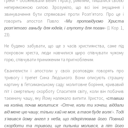
греки – обожнювали велич і красу; римляни, пишалися своєю
непереможною силою. Зрозуміло, що всі їхні знущання і
звинувачення бути спрямовані проти Розп’ятого. Про це і
говорить апостол Павло:
«Ми проповідуємо Христа
розп’ятого: ганьбу для юдеїв, і глупоту для поган»
(1 Кор. 1,
23).
Не будемо забувати, що ще з часів християнства, саме під
покровом хреста, люди навчилися щиро співчувати чужому
горю, співчувати приниженим та пригнобленим.
Євангелисти і апостоли у своїх розповідях говорять про
тривогу і трепет Сина Людського. Вони описують страшну
картину в Гетсиманському саду: молитовне боріння, кривавий
піт і смертельну скорботу Спасителя світу, коли він побачив
таємничу чашу, яку Йому належало випити. Христос, «
ставши
на коліна, почав молитися
: «
Отче, коли ти хочеш, віддали
від мене цю чашу, тільки хай не моя, а твоя буде воля!». Тоді
з’явився йому ангел з неба, що підкріплював його. Повний
скорботи та тривоги, ще пильніш молився, а піт його