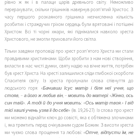
рівно ж як і в палаци царів древнього світу. Неможливо
перерахувати, скільки грішників навернув розп’ятий Христос. З
часу першого розкаяного грішника незчисленна кількість
розбитих і страждучих гріхом сердець були врятовані і потішені
Христом. Всі ті чорні хмари, які піднімалися навколо хреста
Христового, не змогли приховати його світла.
Тільки завдяки проповіді про хрест розп’ятого Христа ми стали
правдивими християнами. Щоби зробити з нам нові створіння,
вкласти в нас чисті думки, святу надію на вічне життя, потрібен
був хрест Христа. На хресті залишилися сліди глибокої скорботи
Спасителя світу. Із хреста пролунали слова співчуття до
людського горя:
«Бачивши Ісус матір і біля неї учня, що
стояв, – а його ж любив він, – мовить до матері: «Жінко, ось
син твій». А тоді й до учня мовить: «Ось матір твоя.» І від
тієї хвилі учень узяв її до себе»
(Ів. 19,26-27). Із слова про хрест
ми можемо віднайти ключ до совісті, яка є обтяжена злочинами
і, яка тремтить перед очікуваним судом Божим. З висоти хреста
ми чуємо слова прощення та любові
: «Отче, відпусти їм, не