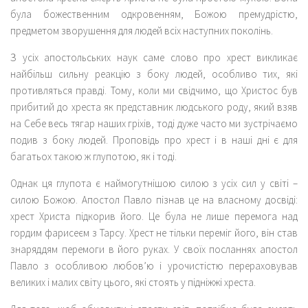
була божественним одкровенням, Божою премудрістю,
предметом зворушення для людей всіх наступних поколінь.
З усіх апостольських наук саме слово про хрест викликає
найбільш сильну реакцію з боку людей, особливо тих, які
противляться правді. Тому, коли ми свідчимо, що Христос був
прибитий до хреста як представник людського роду, який взяв
на Себе весь тягар наших гріхів, тоді дуже часто ми зустрічаємо
подив з боку людей. Проповідь про хрест і в наші дні є для
багатьох такою ж глупотою, як і тоді.
Однак ця глупота є наймогутнішою силою з усіх сил у світі –
силою Божою. Апостол Павло пізнав це на власному досвіді:
хрест Христа підкорив його. Це була не лише перемога над
гордим фарисеєм з Тарсу. Хрест не тільки переміг його, він став
знаряддям перемоги в його руках. У своїх посланнях апостол
Павло з особливою любов’ю і урочистістю перераховував
великих і малих світу цього, які стоять у підніжжі хреста.