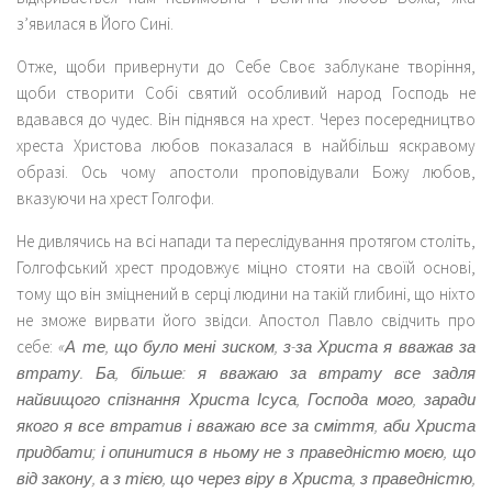
з’явилася в Його Сині.
Отже, щоби привернути до Себе Своє заблукане творіння,
щоби створити Собі святий особливий народ Господь не
вдавався до чудес. Він піднявся на хрест. Через посередництво
хреста Христова любов показалася в найбільш яскравому
образі. Ось чому апостоли проповідували Божу любов,
вказуючи на хрест Голгофи.
Не дивлячись на всі напади та переслідування протягом століть,
Голгофський хрест продовжує міцно стояти на своїй основі,
тому що він зміцнений в серці людини на такій глибині, що ніхто
не зможе вирвати його звідси. Апостол Павло свідчить про
себе:
«А те, що було мені зиском, з-за Христа я вважав за
втрату. Ба, більше: я вважаю за втрату все задля
найвищого спізнання Христа Ісуса, Господа мого, заради
якого я все втратив і вважаю все за сміття, аби Христа
придбати; і опинитися в ньому не з праведністю моєю, що
від закону, а з тією, що через віру в Христа, з праведністю,