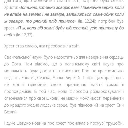
Для того, щоб обновити і спасти світ, потрібна була смерть
Христа: «
Істинно, істинно говорю вам: Пшеничне зерно, коли
не впаде на землю і не завмре, залишиться саме-одне; коли
ж завмре, то рясний плід принесе
» (Ів. 12,24); потрібен був
хрест.
«Я ж, коли від землі буду піднесений, усіх притягну до
себе»
(Ів. 12,32).
Хрест став силою, яка преобразила світ.
Євангельської науки було недостатньо для навернення сердець
до Бога. Нам відомо, що в поганському світі наука про
моральність була достатньо високою. Про це красномовно
свідчать: Епіктет, Сенека, Марко Аврелій. Проте ця моральність
не могла підкорити своїм принципам навіть самих її
проповідників. В той час, коли філософи розмірковували і
сперечалися про свої школи, не маючи можливості перемінити
до кращого жодне людське серце, був піднесений на хрест Син
Божий.
І дуже швидко новина про хрест проникла в похмурі трущоби,