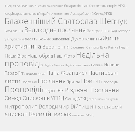
Історія УГКЦ
Євхаристія
Іван Хреститель
4 неділя по Зісланню
7 неділя по Зісланню
Історія християнства в Україні
Архиєрейський Синод УГКЦ
Апостол Тома
Блаженніший Святослав Шевчук
Великоднє послання
Воскресіння
Вхід Господа
Богоявлення
Життя
Духовне життя
Десять Божих Заповідей
у Єрусалим
Християнина
Звернення
Зіслання Святого Духа
Квітна Неділя
Недільна
Наш обряд
Наша Віра
Наші Фото
проповідь
Новини
Новини
Неділя Томина
Неділя самарянки
Пастирські
Папа Франциск
Парафії
П'ятидесятниця
Послання
Притчі
листи
Притча
Проповідь
Подружжя
Проповіді
Різдвяні Послання
Різдво ГНІХ
Синод Єпископів УГКЦ
Синод УГКЦ
гадаринські біснуваті
митрополит Володимир Війтишин
о. Яцек Салій
єпископ Василій Івасюк
єпископат УГКЦ