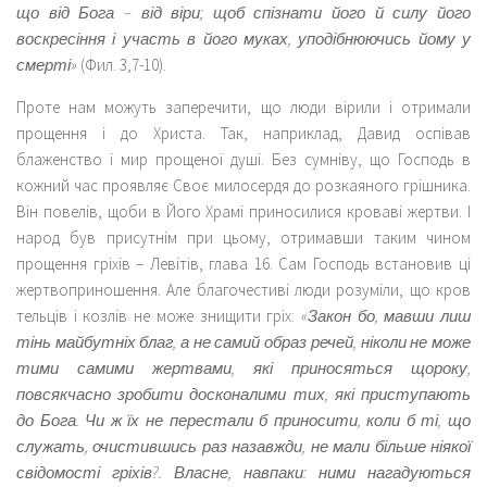
що від Бога – від віри; щоб спізнати його й силу його
воскресіння і участь в його муках, уподібнюючись йому у
смерті»
(Фил. 3,7-10).
Проте нам можуть заперечити, що люди вірили і отримали
прощення і до Христа. Так, наприклад, Давид оспівав
блаженство і мир прощеної душі. Без сумніву, що Господь в
кожний час проявляє Своє милосердя до розкаяного грішника.
Він повелів, щоби в Його Храмі приносилися кроваві жертви. І
народ був присутнім при цьому, отримавши таким чином
прощення гріхів – Левітів, глава 16. Сам Господь встановив ці
жертвоприношення. Але благочестиві люди розуміли, що кров
тельців і козлів не може знищити гріх:
«Закон бо, мавши лиш
тінь майбутніх благ, а не самий образ речей, ніколи не може
тими самими жертвами, які приносяться щороку,
повсякчасно зробити досконалими тих, які приступають
до Бога. Чи ж їх не перестали б приносити, коли б ті, що
служать, очистившись раз назавжди, не мали більше ніякої
свідомості гріхів?. Власне, навпаки: ними нагадуються