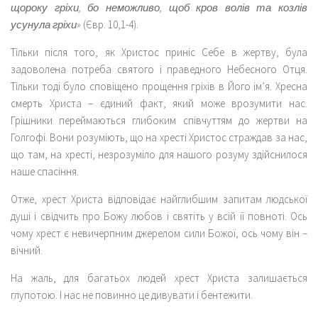
щороку гріхи, бо неможливо, щоб кров волів та козлів
усунула гріхи»
(Євр. 10,1-4).
Тільки після того, як Христос приніс Себе в жертву, була
задоволена потреба святого і праведного Небесного Отця.
Тільки тоді було сповіщено прощення гріхів в Його ім’я. Хресна
смерть Христа – єдиний факт, який може врозумити нас.
Грішники переймаються глибоким співчуттям до жертви на
Голгофі. Вони розуміють, що на хресті Христос страждав за нас,
що там, на хресті, незрозуміло для нашого розуму здійснилося
наше спасіння.
Отже, хрест Христа відповідає найглибшим запитам людської
душі і свідчить про Божу любов і святіть у всій її повноті. Ось
чому хрест є невичерпним джерелом сили Божої, ось чому він –
вічний.
На жаль, для багатьох людей хрест Христа залишається
глупотою. І нас не повинно це дивувати і бентежити.