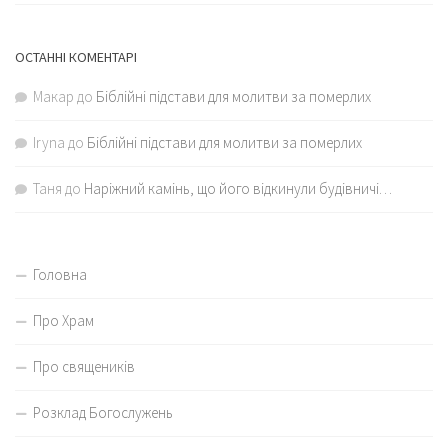
ОСТАННІ КОМЕНТАРІ
Макар
до
Біблійні підстави для молитви за померлих
Iryna
до
Біблійні підстави для молитви за померлих
Таня
до
Наріжний камінь, що його відкинули будівничі…
Головна
Про Храм
Про священиків
Розклад Богослужень