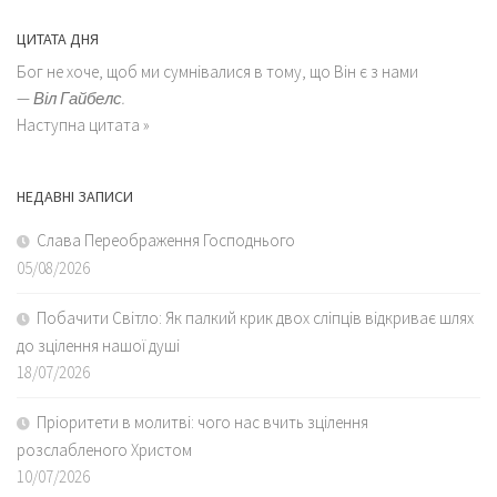
ЦИТАТА ДНЯ
Бог не хоче, щоб ми сумнівалися в тому, що Він є з нами
—
Віл Гайбелс.
Наступна цитата »
НЕДАВНІ ЗАПИСИ
Слава Переображення Господнього
05/08/2026
Побачити Світло: Як палкий крик двох сліпців відкриває шлях
до зцілення нашої душі
18/07/2026
Пріоритети в молитві: чого нас вчить зцілення
розслабленого Христом
10/07/2026