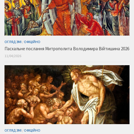
ОГЛЯД ЗМІ
/
ОФІЦІЙНО
Пасхальне послання Митрополита Володимира Війтишина 2026
11/04/2026
ОГЛЯД ЗМІ
/
ОФІЦІЙНО