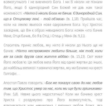
всемогутнього і не вивченого Бога. І ми б ніколи не пізнали
Його, якщо б єдинородний Син Божий не дав нам такої
можливості.
«Ніхто й ніколи Бога не бачив. Єдинородний Син,
що в Отцевому лоні, – той об’явив»
(Ів. 1,18). Прийшов час,
коли на землю явилося нове одкровення Бога. Ісус Христос
засвідчив, що Він є образ невидимого Бога: кожен «хто бачив
Мене, Отця бачив, бо Я в Отці, і Отець у Мені» (Ів. 9,11).
Спаситель приніс любов, яку ніхто й ніколи до Нього ще не
бачив:
«Ніхто неспроможен любити більше, ніж тоді, коли
він за своїх друзів своє життя віддає»
(Ів. 15,13). Світ живе
Його любов’ю. Ця любов вела Його від однієї жертви до іншої,
до найбільш великої і таємничої жертви, яку ми бачимо на хресті
Голгофи…
Апостол Павло говорить:
«Бог же показує свою до нас любов
тим, що Христос умер за нас, коли ми ще були грішниками»
(Рим. 5,8). Невже цього недостатньо? Коли ми бачимо хрест
Христа і роздумуємо про Його всемогутність, тоді
відкривається нам невимовна і велична любов Божа, яка