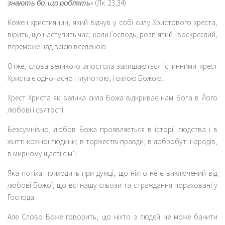
знають бо, що роблять»
(Лк. 23,34)
Кожен християнин, який відчув у собі силу Христового хреста,
вірить, що наступить час, коли Господь, розп’ятий і воскреслий,
переможе над всією вселеною.
Отже, слова великого апостола залишаються істинними: хрест
Христа є одночасно і глупотою, і силою Божою.
Хрест Христа як велика сила Божа відкриває нам Бога в Його
любові і святості.
Безсумнівно, любов Божа проявляється в історії людства і в
житті кожної людини; в торжестві правди, в добробуті народів,
в мирному щасті сім’ї.
Яка потіха приходить при думці, що ніхто не є виключений від
любові Божої, що всі нашу сльози та страждання пораховані у
Господа.
Але Слово Боже говорить, що ніхто з людей не може бачити