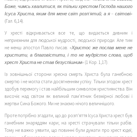
Боже, чимсь хвалитися, як тільки хрестом Господа нашого
Ісуса Христа, яким для мене світ розп’ятий, а я – світові»
(Гал. 6,14).
У хресті відкривається все те, що видається дивним і
неприємним для людської мудрості, людської природи. Але тим
не менш апостол Павло писав:
«Христос же послав мене не
христити, а благовістити, і то не мудрістю слова, щоб
хрест Христа не став безуспішним»
(1 Кор. 1,17).
Із зовнішньої сторони хресна смерть Христа була ганебною
смертю і не могла стати досягненням успіху. Тільки згодом хрест
здобув перемогу і став найбільшим символом християнства. Він
височіє над світом як великий пам’ятник безмірної любові і
жертви Сина Божого. Ми не знаємо нічого величнішого.
Проте потрібно згадати, що до розп’яття Ісуса Христа хрест був
ганебним знаряддям кари; на хресті страчували тільки рабів.
Тому не важко уявити, що повинні були думати про хрест юдеї;