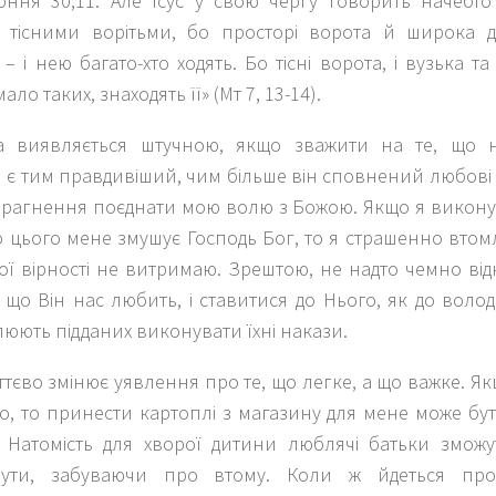
оння 30,11. Але Ісус у свою чергу говорить начебт
те тісними ворітьми, бо просторі ворота й широка 
 – і нею багато-хто ходять. Бо тісні ворота, і вузька т
 мало таких, знаходять її» (Мт 7, 13-14).
а виявляється штучною, якщо зважити на те, що 
 є тим правдивіший, чим більше він сповнений любові 
прагнення поєднати мою волю з Божою. Якщо я виконув
 цього мене змушує Господь Бог, то я страшенно втомл
ої вірності не витримаю. Зрештою, не надто чемно ві
 що Він нас любить, і ставитися до Нього, як до волода
юють підданих виконувати їхні накази.
тєво змінює уявлення про те, що легке, а що важке. 
но, то принести картоплі з магазину для мене може б
 Натомість для хворої дитини люблячі батьки змож
нути, забуваючи про втому. Коли ж йдеться пр