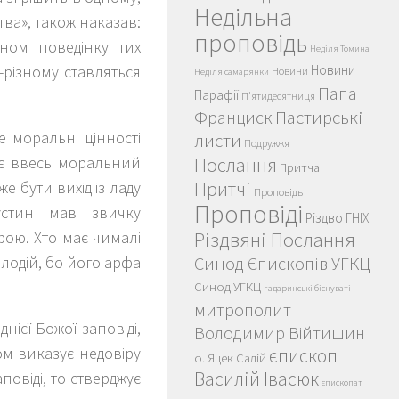
Недільна
тва», також наказав:
проповідь
ином поведінку тих
Неділя Томина
-різному ставляться
Новини
Новини
Неділя самарянки
Папа
Парафії
П'ятидесятниця
Пастирські
Франциск
е моральні цінності
листи
Подружжя
лює ввесь моральний
Послання
Притча
Притчі
е бути вихід із ладу
Проповідь
Проповіді
устин мав звичку
Різдво ГНІХ
фою. Хто має чималі
Різдвяні Послання
лодій, бо його арфа
Синод Єпископів УГКЦ
Синод УГКЦ
гадаринські біснуваті
митрополит
нієї Божої заповіді,
Володимир Війтишин
ом виказує недовіру
єпископ
о. Яцек Салій
Василій Івасюк
повіді, то стверджує
єпископат