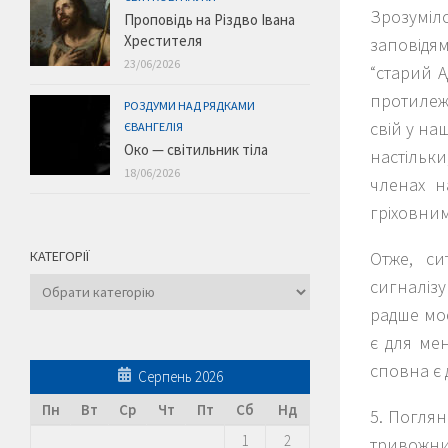
Зрозуміло
Проповідь на Різдво Івана
Хрестителя
заповідям
23/06/2026
“старий А
протилеж
РОЗДУМИ НАД РЯДКАМИ
свій у на
ЄВАНГЕЛІЯ
Око — світильник тіла
настільк
18/06/2026
членах н
гріховним
КАТЕГОРІЇ
Отже, си
Категорії
сигналізу
радше моє
є для ме
сповна є 
Серпень 2026
Пн
Вт
Ср
Чт
Пт
Сб
Нд
5. Поглян
1
2
тривожних