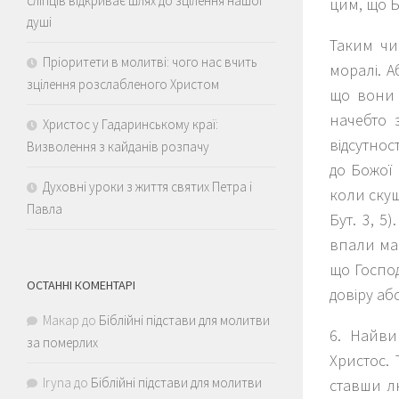
сліпців відкриває шлях до зцілення нашої
цим, що Б
душі
Таким чи
Пріоритети в молитві: чого нас вчить
моралі. А
зцілення розслабленого Христом
що вони 
начебто 
Христос у Гадаринському краї:
відсутнос
Визволення з кайданів розпачу
до Божої
Духовні уроки з життя святих Петра і
коли скушт
Павла
Бут. 3, 5
впали май
що Госпо
ОСТАННІ КОМЕНТАРІ
довіру аб
Макар
до
Біблійні підстави для молитви
6. Найви
за померлих
Христос. 
Iryna
до
Біблійні підстави для молитви
ставши л