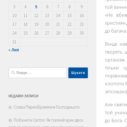
той винни
3
4
5
6
7
8
9
«Не вбив
10
11
12
13
14
15
16
християн,
17
18
19
20
21
22
23
до багача 
24
25
26
27
28
29
30
31
Вище нав
« Лип
творять 
організм.
тільки 
Пошук:
порівнюв
клопоти б
зіпсована
НЕДАВНІ ЗАПИСИ
Але святи
Слава Переображення Господнього
той учини
до Бога. 
Побачити Світло: Як палкий крик двох