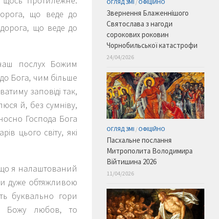
о щось протилежне:
ОГЛЯД ЗМІ
/
ОФІЦІЙНО
дорога, що веде до
Звернення Блаженнішого
Святослава з нагоди
а дорога, що веде до
сорокових роковин
Чорнобильської катастрофи
24/04/2026
наш послух Божим
до Бога, чим більше
атиму заповіді так,
юся й, без сумніву,
дносно Господа Бога
ОГЛЯД ЗМІ
/
ОФІЦІЙНО
рів цього світу, які
Пасхальне послання
Митрополита Володимира
Війтишина 2026
Якщо я налаштований
11/04/2026
ути дуже обтяжливою
уть буквально гори
о Божу любов, то