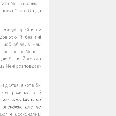
ати Мої заповіді, –
повіді Свого Отця, і
й обидві прийняв у
овірою й без тіні
ь, щоб об’явив нам
ь, що послав Мене, –
ідаю Я, що Його ота
ець Мені розповідав»
від Отця, я хотів би
 хоч трохи могло б
ться засуджувати
 засуджує вже не
 Бог є Досконалим