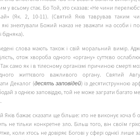
м у всьому стає. Бо Той, хто сказав: «Не чини перелюбс
ай» (Як. 2, 10-11). (Святий Яків таврував таким ч
 які знехтували Божий наказ не зважати на особи і по
і бідняка).
едені слова мають також і свій моральний вимір. Адж
цілість, отож хвороба одного «органу» суттєво ослаб
 Так само як і в тілесному організмі причиною смерті мож
одного життєвого важливого органу. Святий Авг
ати Декалог (
десять заповідей
) із десятиструнною ар
одай з однією заповіддю, той не може заграти багато ме
.
й Яків бажає сказати ще більше: хто не виконує хоча б од
ть не тільки конкретне зло. Більш того, він своїм гріх
Отже, коли хтось не довіряє Богові у сфері однієї лише за