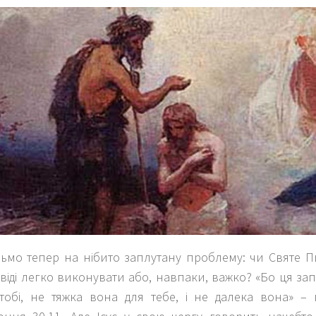
ньмо тепер на нібито заплутану проблему: чи Святе П
віді легко виконувати або, навпаки, важко? «Бо ця запо
тобі, не тяжка вона для тебе, і не далека вона» – 