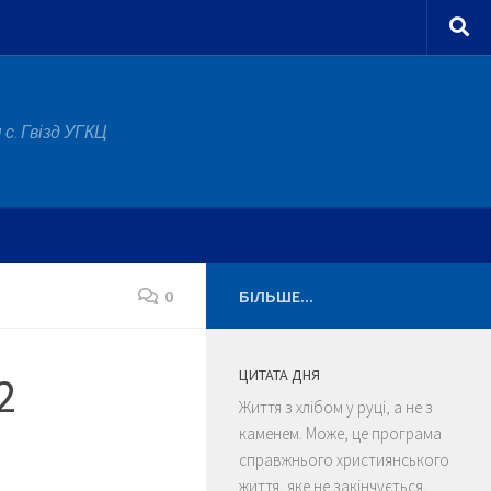
с. Гвізд УГКЦ
0
БІЛЬШЕ...
ЦИТАТА ДНЯ
2
Життя з хлібом у руці, а не з
каменем. Може, це програма
справжнього християнського
життя, яке не закінчується,