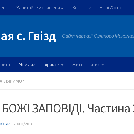
жень
Запитайте у священика
Контакти
Наші Фото
я с. Гвізд
Сайт парафії Святого Миколая 
ритчі
Чому ми так віримо?
Життя Святих
АК ВІРИМО?
БОЖІ ЗАПОВІДІ. Частина 
ИКОЛА
·
20/08/2016