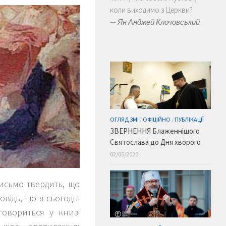
коли виходимо з Церкви?
—
Ян Анджей Клочовський
ОГЛЯД ЗМІ
/
ОФІЦІЙНО
/
ПУБЛІКАЦІЇ
ЗВЕРНЕННЯ Блаженнішого
Святослава до Дня хворого
02/05/2026
исьмо твердить, що
відь, що я сьогодні
говориться у книзі