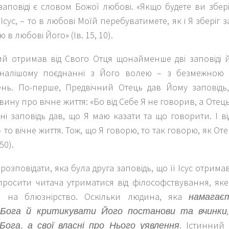
заповіді є словом Божої любові. «Якщо будете ви зберіг
Ісус, – то в любові Моїй перебуватимете, як і Я зберіг за
 в любові Його» (Ів. 15, 10).
й отримав від Свого Отця щонайменше дві заповіді 
налішому поєднанні з Його волею – з безмежною д
ень. По-перше, Предвічний Отець дав Йому заповід
ину про вічне життя: «Бо від Себе Я не говорив, а Отец
ні заповідь дав, що Я маю казати та що говорити. І в
– то вічне життя. Тож, що Я говорю, то так говорю, як От
-50).
розповідати, яка була друга заповідь, що її Ісус отримав 
росити читача утриматися від філософствування, яке
я на блюзнірство. Оскільки людина, яка
намагає
 Бога й критикувати Його постанови та вчинки,
 Бога
,
а свої власні про Нього уявлення
. Істинний