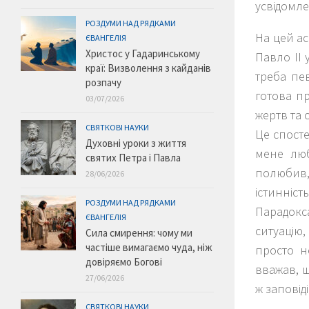
усвідомле
РОЗДУМИ НАД РЯДКАМИ
На цей ас
ЄВАНГЕЛІЯ
Христос у Гадаринському
Павло ІІ 
краї: Визволення з кайданів
треба пев
розпачу
готова пр
03/07/2026
жертв та 
СВЯТКОВІ НАУКИ
Це спосте
Духовні уроки з життя
мене люб
святих Петра і Павла
полюбив, 
28/06/2026
істинніс
РОЗДУМИ НАД РЯДКАМИ
Парадокса
ЄВАНГЕЛІЯ
ситуацію,
Сила смирення: чому ми
частіше вимагаємо чуда, ніж
просто н
довіряємо Богові
вважав, щ
27/06/2026
ж заповіді 
СВЯТКОВІ НАУКИ