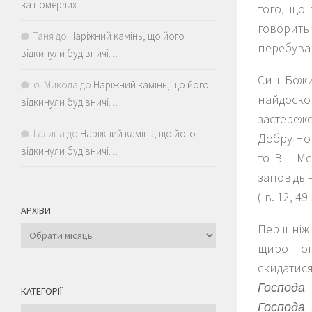
за померлих
того, що 
говорить 
Таня
до
Наріжний камінь, що його
перебуваю
відкинули будівничі…
Син Божи
о. Микола
до
Наріжний камінь, що його
найдоско
відкинули будівничі…
застереж
Галина
до
Наріжний камінь, що його
Добру Нов
відкинули будівничі…
то Він Ме
заповідь 
(Ів. 12, 49
АРХІВИ
Перш ніж 
Архіви
щиро поп
скидатис
Господа
КАТЕГОРІЇ
Господа
Категорії