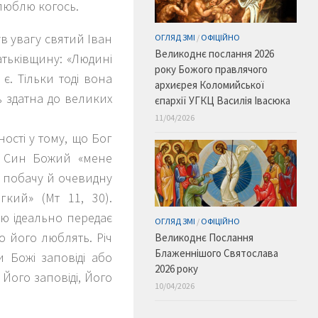
 люблю когось.
ув увагу святий Іван
ОГЛЯД ЗМІ
/
ОФІЦІЙНО
Великоднє послання 2026
атьківщину: «Людині
року Божого правлячого
є. Тільки тоді вона
архиєрея Коломийської
ь здатна до великих
єпархії УГКЦ Василія Івасюка
11/04/2026
ості у тому, що Бог
, Син Божий «мене
о побачу й очевидну
гкий» (Мт 11, 30).
тю ідеально передає
ОГЛЯД ЗМІ
/
ОФІЦІЙНО
що його люблять. Річ
Великоднє Послання
Блаженнішого Святослава
 Божі заповіді або
2026 року
Його заповіді, Його
10/04/2026