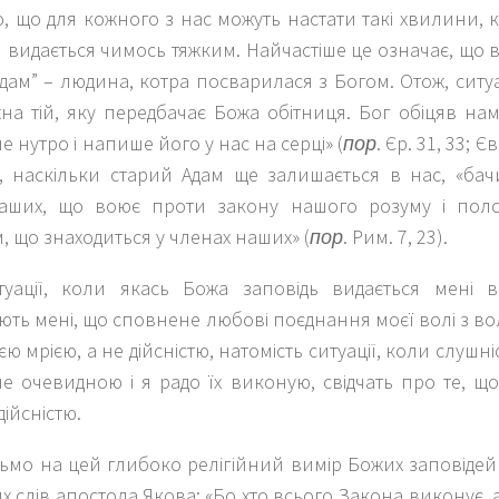
, що для кожного з нас можуть настати такі хвилини, 
 видається чимось тяжким. Найчастіше це означає, що 
дам” – людина, котра посварилася з Богом. Отож, ситуа
на тій, яку передбачає Божа обітниця. Бог обіцяв на
ше нутро і напише його у нас на серці» (
пор
. Єр. 31, 33; Є
и, наскільки старий Адам ще залишається в нас, «ба
аших, що воює проти закону нашого розуму і пол
, що знаходиться у членах наших» (
пор
. Рим. 7, 23).
туації, коли якась Божа заповідь видається мені 
ють мені, що сповнене любові поєднання моєї волі з в
ю мрією, а не дійсністю, натомість ситуації, коли слушн
не очевидною і я радо їх виконую, свідчать про те, 
дійсністю.
ьмо на цей глибоко релігійний вимір Божих заповідей
 слів апостола Якова: «Бо хто всього Закона виконує, а