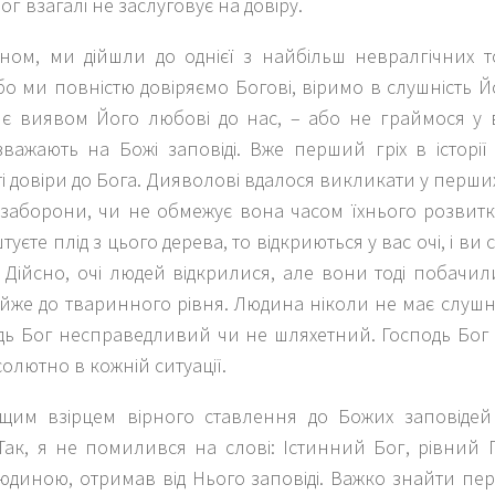
ог взагалі не заслуговує на довіру.
ном, ми дійшли до однієї з найбільш невралгічних т
бо ми повністю довіряємо Богові, віримо в слушність Йо
є виявом Його любові до нас, – або не граймося у в
зважають на Божі заповіді. Вже перший гріх в історі
ті довіри до Бога. Дияволові вдалося викликати у перши
 заборони, чи не обмежує вона часом їхнього розвитк
уєте плід з цього дерева, то відкриються у вас очі, і ви 
). Дійсно, очі людей відкрилися, але вони тоді побачил
же до тваринного рівня. Людина ніколи не має слушно
дь Бог несправедливий чи не шляхетний. Господь Бог 
солютно в кожній ситуації.
щим взірцем вірного ставлення до Божих заповідей
Так, я не помилився на слові: Істинний Бог, рівний 
юдиною, отримав від Нього заповіді. Важко знайти пе