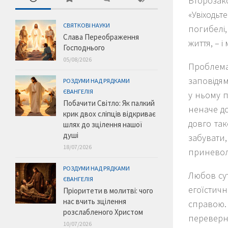
Второзак
«Увіходь
СВЯТКОВІ НАУКИ
погибелі,
Слава Переображення
життя, – і
Господнього
05/08/2026
Проблем
заповідям
РОЗДУМИ НАД РЯДКАМИ
ЄВАНГЕЛІЯ
у ньому 
Побачити Світло: Як палкий
неначе до
крик двох сліпців відкриває
довго так
шлях до зцілення нашої
душі
забувати,
18/07/2026
приневол
РОЗДУМИ НАД РЯДКАМИ
Любов сут
ЄВАНГЕЛІЯ
егоїстич
Пріоритети в молитві: чого
нас вчить зцілення
справою.
розслабленого Христом
перевер
10/07/2026