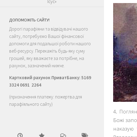
Ісус»
ДОПОМОЖІТЬ САЙТУ!
Дорогі парафіяни та відвідувачі нашого
сайту, потребуємо Вашої фінансової
допомоги для подальшої роботи нашого
веб-ресурсу. Перекажіть будь-яку суму
грошей, яку вважаєте за потрібне, на
рахунок, зазначений нижче.
Картковий рахунок ПриватБанку: 5169
3324 0691 2264
(призначення платежу: пожертва для
парафіяльного сайту)
4. Погля
Божі запо
наказую 