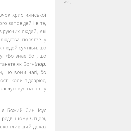
УГКЦ
очок християнської
го заповідей і в те,
іруючих людей, які
ї людства полягав у
х людей сумніви, що
у: «Бо знає Бог, що
станете як Бог» (
пор
.
и, що вони нагі, бо
сті, коли підозрює,
заслуговує на нашу
 є Божий Син Ісус
Предвічному Отцеві,
реконливіший доказ