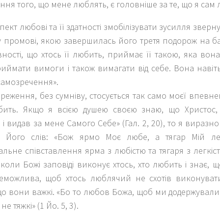
ння того, що мене люблять, є головніше за те, що я сам
пект любові та її здатності змобілізувати зусилля зверн
у промові, якою завершилась його третя подорож на б
ності, що хтось її любить, приймає її такою, яка вона 
иймати вимоги і також вимагати від себе. Вона навіт
самозречення».
реження, без сумніву, стосується так само моєї впевнен
ить. Якщо я всією душею своєю знаю, що Христос
і видав за мене Самого Себе» (Гал. 2, 20), то я виразн
ть Його слів: «Бож ярмо Моє любе, а тягар Мій ле
льне співставлення ярма з любістю та тягаря з легкіс
 коли Божі заповіді виконує хтось, хто любить і знає, 
еможлива, щоб хтось люблячий не схотів виконувати
о вони важкі. «Бо то любов Божа, щоб ми додержували 
не тяжкі» (1 Йо. 5, 3).