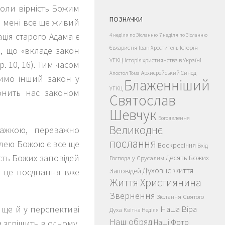
коли вірність Божим
ПОЗНАЧКИ
в мені все ще живий
ція старого Адама є
4 неділя по Зісланню
7 неділя по Зісланню
Історія
Євхаристія
Іван Хреститель
м, що «вкладе закон
УГКЦ
Історія християнства в Україні
вр. 10, 16). Тим часом
Архиєрейський Синод
Апостол Тома
чимо інший закон у
Блаженніший
УГКЦ
онить нас законом
Святослав
Шевчук
Богоявлення
Великоднє
важкою, переважно
послання
олею Божою є все ще
Воскресіння
Вхід
ість Божих заповідей
Десять Божих
Господа у Єрусалим
Духовне життя
що це поєднання вже
Заповідей
Життя Християнина
Звернення
Зіслання Святого
 ще й у перспективі
Наша Віра
Духа
Квітна Неділя
Наш обряд
 згрішить в одному,
Наші Фото