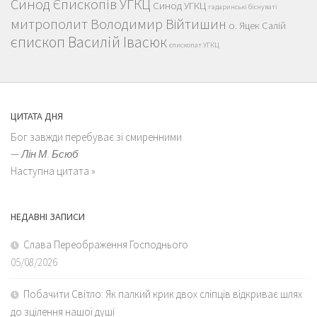
Синод Єпископів УГКЦ
Синод УГКЦ
гадаринські біснуваті
митрополит Володимир Війтишин
о. Яцек Салій
єпископ Василій Івасюк
єпископат УГКЦ
ЦИТАТА ДНЯ
Бог завжди перебуває зі смиренними
—
Лін М. Бсюб
Наступна цитата »
НЕДАВНІ ЗАПИСИ
Слава Переображення Господнього
05/08/2026
Побачити Світло: Як палкий крик двох сліпців відкриває шлях
до зцілення нашої душі