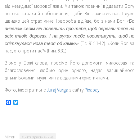
від невидимої морової язви. Ми також повинні віддавати Богу
всі свої страхи й побоювання, щоби Він захистив нас. І дуже
швидко цей страх мине. І хвороба відійде, бо з нами Бог.
«Бо
ангелам своїм він повелить про тебе, щоб берегли тебе на
всіх твоїх дорогах. І на руках тебе носитимуть, щоб не
спіткнулася нога твоя об камінь»
(Пс. 91:11-12). «Коли Бог за
нас, хто проти нас?» (Рим. 8:31).
Вірмо у Божі слова, просімо Його допомоги, милосердя та
благословення, любімо один одного, надалі залишаймося
дітьми Божими і мужніми та відданими християнами.
Фото, ілюстративне:
Juraj Varga
з сайту
Pixabay
Facebook
Twitter
Мітки:
Життя Християнина