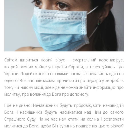
Світом шириться новий вірус – смертельний коронавірус,
котрий охопив майже усі країни Європи, а тепер дійшов і до
України. Людей охопила не скільки паніка, як ненависть один на
одного. Все частіше можна прочитати про підозри у хворобі в
тому чи іншому місці, але ніде не можна знайти інформацію про
молитву, про волання до Бога про допомогу.
І це не дивно. Ненависники будуть продовжувати ненавидіти
Бога. І насмішники будуть насміхатися над Ним до самого
Страшного Суду. Чи не час нам стати на коліна і розпочати
молитися до Бога, щоби Він зупинив поширення цього вірусу?