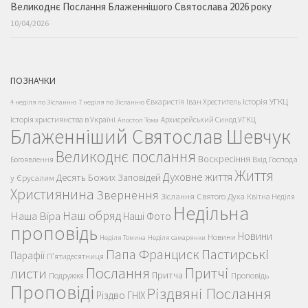
Великоднє Послання Блаженнішого Святослава 2026 року
10/04/2026
ПОЗНАЧКИ
Історія УГКЦ
Євхаристія
Іван Хреститель
4 неділя по Зісланню
7 неділя по Зісланню
Історія християнства в Україні
Архиєрейський Синод УГКЦ
Апостол Тома
Блаженніший Святослав Шевчук
Великоднє послання
Воскресіння
Вхід Господа
Богоявлення
Життя
Духовне життя
Десять Божих Заповідей
у Єрусалим
Християнина
Звернення
Зіслання Святого Духа
Квітна Неділя
Недільна
Наш обряд
Наша Віра
Наші Фото
проповідь
Новини
Новини
Неділя Томина
Неділя самарянки
Пастирські
Папа Франциск
Парафії
П'ятидесятниця
Послання
Притчі
листи
Притча
Проповідь
Подружжя
Проповіді
Різдвяні Послання
Різдво ГНІХ