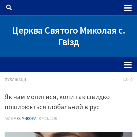
Skip to content
Церква Святого Миколая с.
Гвізд
ПУБЛІКАЦІЇ
0
Як нам молитися, коли так швидко
поширюється глобальний вірус
АВТОР
О. МИКОЛА
·
07/03/2020