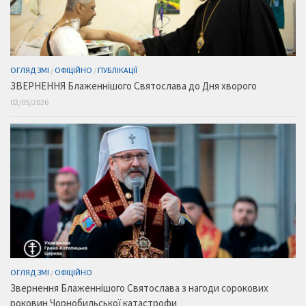
ОГЛЯД ЗМІ
/
ОФІЦІЙНО
/
ПУБЛІКАЦІЇ
ЗВЕРНЕННЯ Блаженнішого Святослава до Дня хворого
02/05/2026
ОГЛЯД ЗМІ
/
ОФІЦІЙНО
Звернення Блаженнішого Святослава з нагоди сорокових
роковин Чорнобильської катастрофи