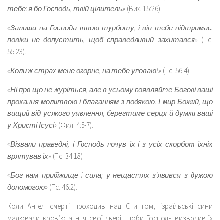
тебе: я бо Господь, твій цілитель»
(Вих. 15:26).
«Залиши на Господа твою турботу, і він тебе підтримає:
повіки не допустить, щоб справедливий захитався»
(Пс.
55:23).
«Коли ж страх мене огорне, на тебе уповаю!»
(Пс. 56:4).
«Ні про що не журіться, але в усьому появляйте Богові ваші
прохання молитвою і благанням з подякою. І мир Божий, що
вищий від усякого уявлення, берегтиме серця й думки ваші
у Христі Ісусі»
(Фил. 4:6-7).
«Візвали праведні, і Господь почув їх і з усіх скорбот їхніх
врятував їх»
(Пс. 34:18).
«Бог нам прибіжище і сила; у нещастях з’явився з дужою
допомогою»
(Пс. 46:2).
Коли Ангел смерті проходив над Єгиптом, ізраїльські сини
малювали кров’ю агнця свої двері, щоби Господь визволив їх