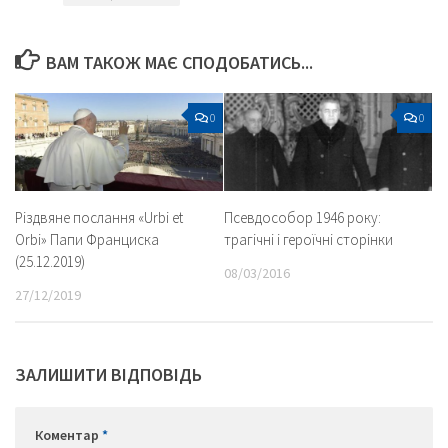
ВАМ ТАКОЖ МАЄ СПОДОБАТИСЬ...
0
0
Різдвяне послання «Urbi et
Псевдособор 1946 року:
Orbi» Папи Франциска
трагічні і героїчні сторінки
(25.12.2019)
08/03/2016
27/12/2019
ЗАЛИШИТИ ВІДПОВІДЬ
Коментар
*