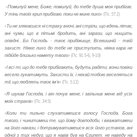
«Помилуй мене, Боже, помилуй; до тебе душа моя прибігає.
У тінь твоїх крил прибігаю, поки не мине лихо»
(Пс. 57:2).
«Ти не злякаєшся ні страху вночі, ані стріли, що вдень літає,
ані чуми, що в пітьмі бродить, ані зарази, що нищить
опівдні…Бо Господь – твоє прибіжище, Всевишній – твій
захист. Ніяке лихо до тебе не приступить, ніяка кара не
підійде близько намету твого»
(Пс. 91:5-6; 9-10).
«І всі ті, що до тебе прибігають, будуть радіти; вони повіки
весело гукатимуть. Захисти їх, і нехай тобою веселяться
тії, що люблять твоє ім’я»
(Пс. 5:12).
«Я шукав Господа, і він почув мене; і звільнив мене від усіх
моїх страхів»
(Пс. 34:5).
«Коли ти пильно слухатимешся голосу Господа, Бога
твого, і чинитимеш те, що йому довподоби, і вважатимеш
на його накази, і дотримуватимешся всіх його установ, ані
одної з тих недуг, що я навів був на Єгипет, не наведу на