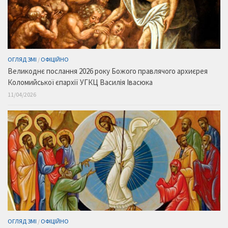
ОГЛЯД ЗМІ
/
ОФІЦІЙНО
Великоднє послання 2026 року Божого правлячого архиєрея
Коломийської єпархії УГКЦ Василія Івасюка
11/04/2026
ОГЛЯД ЗМІ
/
ОФІЦІЙНО