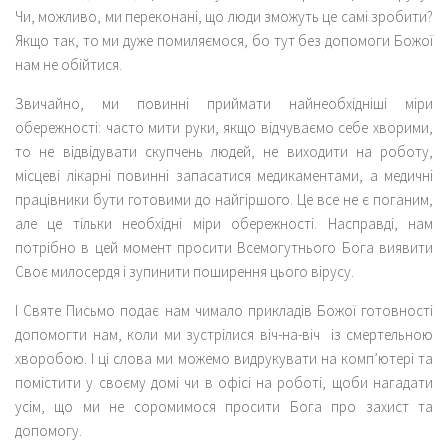
Чи, можливо, ми переконані, що люди зможуть це самі зробити?
Якщо так, то ми дуже помиляємося, бо тут без допомоги Божої
нам не обійтися.
Звичайно, ми повинні приймати найнеобхідніші міри
обережності: часто мити руки, якщо відчуваємо себе хворими,
то не відвідувати скупчень людей, не виходити на роботу,
місцеві лікарні повинні запасатися медикаментами, а медичні
працівники бути готовими до найгіршого. Це все не є поганим,
але це тільки необхідні міри обережності. Насправді, нам
потрібно в цей момент просити Всемогутнього Бога виявити
Своє милосердя і зупинити поширення цього вірусу.
І Святе Письмо подає нам чимало прикладів Божої готовності
допомогти нам, коли ми зустрілися віч-на-віч із смертельною
хворобою. І ці слова ми можемо видрукувати на комп’ютері та
помістити у своєму домі чи в офісі на роботі, щоби нагадати
усім, що ми не соромимося просити Бога про захист та
допомогу.