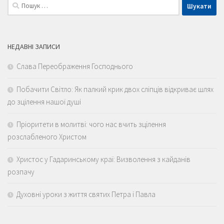
Пошук:
НЕДАВНІ ЗАПИСИ
Слава Переображення Господнього
Побачити Світло: Як палкий крик двох сліпців відкриває шлях
до зцілення нашої душі
Пріоритети в молитві: чого нас вчить зцілення
розслабленого Христом
Христос у Гадаринському краї: Визволення з кайданів
розпачу
Духовні уроки з життя святих Петра і Павла