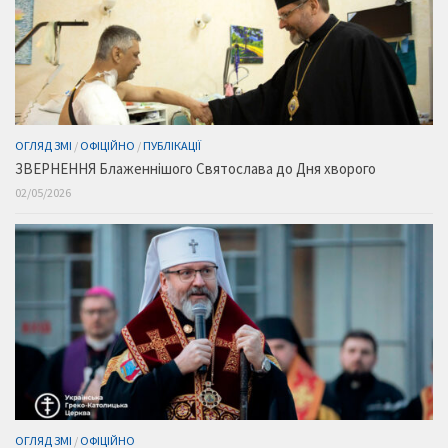
ОГЛЯД ЗМІ
/
ОФІЦІЙНО
/
ПУБЛІКАЦІЇ
ЗВЕРНЕННЯ Блаженнішого Святослава до Дня хворого
02/05/2026
ОГЛЯД ЗМІ
/
ОФІЦІЙНО