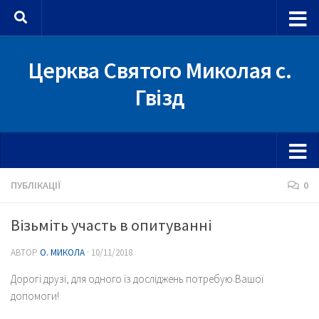
Skip to content
Церква Святого Миколая с.
Гвізд
ПУБЛІКАЦІЇ
0
Візьміть участь в опитуванні
АВТОР
О. МИКОЛА
·
10/11/2018
Дорогі друзі, для одного із досліджень потребую Вашої
допомоги!