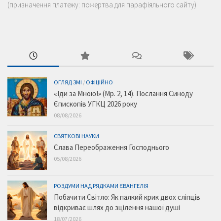
(призначення платежу: пожертва для парафіяльного сайту)
ОГЛЯД ЗМІ
/
ОФІЦІЙНО
«Іди за Мною!» (Мр. 2, 14). Послання Синоду
Єпископів УГКЦ 2026 року
08/08/2026
СВЯТКОВІ НАУКИ
Слава Переображення Господнього
05/08/2026
РОЗДУМИ НАД РЯДКАМИ ЄВАНГЕЛІЯ
Побачити Світло: Як палкий крик двох сліпців
відкриває шлях до зцілення нашої душі
18/07/2026