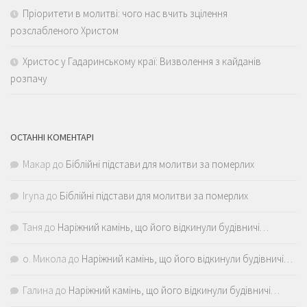
Пріоритети в молитві: чого нас вчить зцілення
розслабленого Христом
Христос у Гадаринському краї: Визволення з кайданів
розпачу
ОСТАННІ КОМЕНТАРІ
Макар
до
Біблійні підстави для молитви за померлих
Iryna
до
Біблійні підстави для молитви за померлих
Таня
до
Наріжний камінь, що його відкинули будівничі…
о. Микола
до
Наріжний камінь, що його відкинули будівничі…
Галина
до
Наріжний камінь, що його відкинули будівничі…