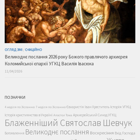
ОГЛЯД ЗМІ
/
ОФІЦІЙНО
Великоднє послання 2026 року Божого правлячого архиєрея
Коломийської єпархії УГКЦ Василія Івасюка
11/04/2026
ПОЗНАЧКИ
Історія УГКЦ
Євхаристія
Іван Хреститель
4 неділя по Зісланню
7 неділя по Зісланню
Історія християнства в Україні
Архиєрейський Синод УГКЦ
Апостол Тома
Блаженніший Святослав Шевчук
Великоднє послання
Воскресіння
Вхід Господа
Богоявлення