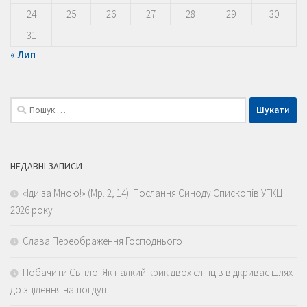
24
25
26
27
28
29
30
31
« Лип
Пошук:
НЕДАВНІ ЗАПИСИ
«Іди за Мною!» (Мр. 2, 14). Послання Синоду Єпископів УГКЦ
2026 року
Слава Переображення Господнього
Побачити Світло: Як палкий крик двох сліпців відкриває шлях
до зцілення нашої душі