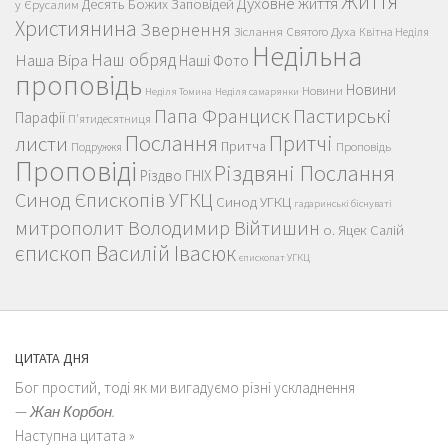
Життя
Духовне життя
Десять Божих Заповідей
у Єрусалим
Християнина
Звернення
Зіслання Святого Духа
Квітна Неділя
Недільна
Наш обряд
Наша Віра
Наші Фото
проповідь
Новини
Новини
Неділя Томина
Неділя самарянки
Пастирські
Папа Франциск
Парафії
П'ятидесятниця
Послання
Притчі
листи
Притча
Проповідь
Подружжя
Проповіді
Різдвяні Послання
Різдво ГНІХ
Синод Єпископів УГКЦ
Синод УГКЦ
гадаринські біснуваті
митрополит Володимир Війтишин
о. Яцек Салій
єпископ Василій Івасюк
єпископат УГКЦ
ЦИТАТА ДНЯ
Бог простий, тоді як ми вигадуємо різні ускладнення
—
Жан Корбон.
Наступна цитата »