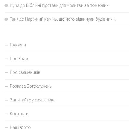
Iryna
до
Біблійні підстави для молитви за померлих
Таня
до
Наріжний камінь, що його відкинули будівничі…
Головна
Про Храм
Про священиків
Розклад Богослужень
Запитайте у священика
Контакти
Наші Фото