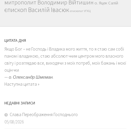
митрополит Володимир Війтишин
о. Яцек Салій
єпископ Василій Івасюк
єпископат УГКЦ
ЦИТАТА ДНЯ
Якщо Бог – не Господь і Владика мого життя, то я стаю сам собі
паном і владикою, стаю абсолют¬ним центром мого власного
світу і розглядаю все, виходячи з моїх потреб, моїх бажань і моєї
оцін¬ки
—
о. Олександр Шмеман.
Наступна цитата »
НЕДАВНІ ЗАПИСИ
Слава Переображення Господнього
05/08/2026