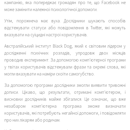
кампанію, яка попереджає громадян про те, що Facebook не
може замінити належної психологічної допомоги.
Утім, порожнеча має вуха. Дослідники шукають способів
відстежувати статуси або повідомлення в Twitter, які можуть
вказувати на суїцидні настрої користувачів.
Австралійський інститут Black Dog, який є світовим лідером у
дослідженні психічних розладів, упродовж двох місяців
проводив експеримент. За допомогою комп’ютерної програми
у твітах користувачів відстежували фрази та окремі слова, які
могли вказувати на наміри скоїти самогубство.
За допомогою програми дослідники змогли виявити тривожні
дописи. Цікаво, що результати, отримані комп’ютером, і
висновки дослідників майже збігалися. Це означає, що вже
незабаром комп’ютерна програма зможе визначати
користувачів, які потребують негайної допомоги, і повідомляти
про них лікарям або родичам.