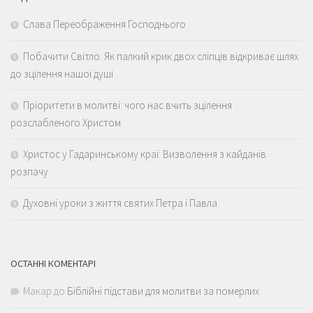
Слава Переображення Господнього
Побачити Світло: Як палкий крик двох сліпців відкриває шлях
до зцілення нашої душі
Пріоритети в молитві: чого нас вчить зцілення
розслабленого Христом
Христос у Гадаринському краї: Визволення з кайданів
розпачу
Духовні уроки з життя святих Петра і Павла
ОСТАННІ КОМЕНТАРІ
Макар
до
Біблійні підстави для молитви за померлих