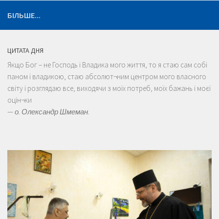
БІЛЬШЕ...
ЦИТАТА ДНЯ
Якщо Бог – не Господь і Владика мого життя, то я стаю сам собі
паном і владикою, стаю абсолют¬ним центром мого власного
світу і розглядаю все, виходячи з моїх потреб, моїх бажань і моєї
оцін¬ки
—
о. Олександр Шмеман.