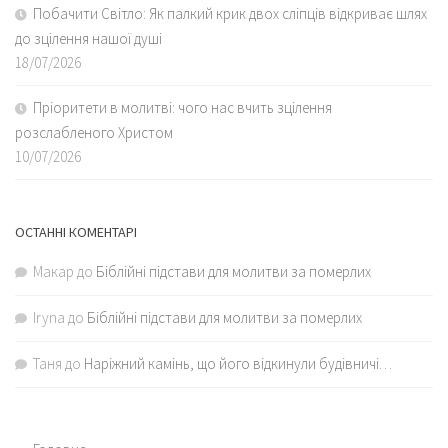
Побачити Світло: Як палкий крик двох сліпців відкриває шлях
до зцілення нашої душі
18/07/2026
Пріоритети в молитві: чого нас вчить зцілення
розслабленого Христом
10/07/2026
ОСТАННІ КОМЕНТАРІ
Макар
до
Біблійні підстави для молитви за померлих
Iryna
до
Біблійні підстави для молитви за померлих
Таня
до
Наріжний камінь, що його відкинули будівничі…