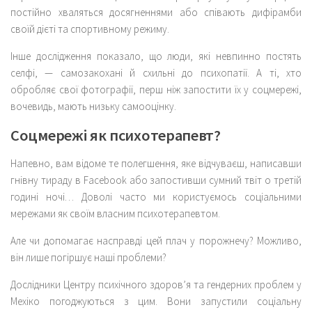
постійно хваляться досягненнями або співають дифірамби
своїй дієті та спортивному режиму.
Інше дослідження показало, що люди, які невпинно постять
селфі, — самозакохані й схильні до психопатії. А ті, хто
обробляє свої фотографії, перш ніж запостити їх у соцмережі,
вочевидь, мають низьку самооцінку.
Соцмережі як психотерапевт?
Напевно, вам відоме те полегшення, яке відчуваєш, написавши
гнівну тираду в Facebook або запостивши сумний твіт о третій
годині ночі… Доволі часто ми користуємось соціальними
мережами як своїм власним психотерапевтом.
Але чи допомагає насправді цей плач у порожнечу? Можливо,
він лише погіршує наші проблеми?
Дослідники Центру психічного здоров’я та гендерних проблем у
Мехіко погоджуються з цим. Вони запустили соціальну