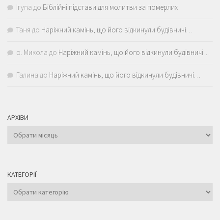
Iryna
до
Біблійні підстави для молитви за померлих
Таня
до
Наріжний камінь, що його відкинули будівничі…
о. Микола
до
Наріжний камінь, що його відкинули будівничі…
Галина
до
Наріжний камінь, що його відкинули будівничі…
АРХІВИ
Архіви
КАТЕГОРІЇ
Категорії