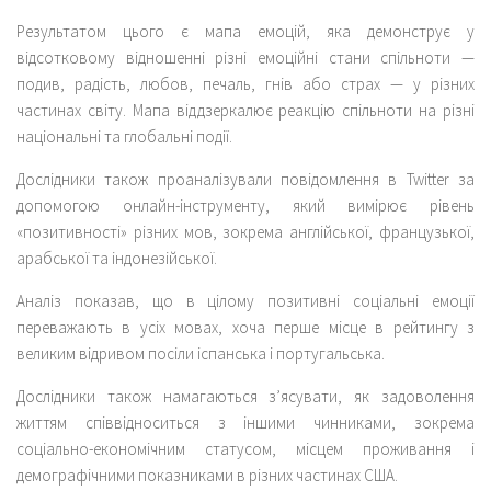
Результатом цього є мапа емоцій, яка демонструє у
відсотковому відношенні різні емоційні стани спільноти —
подив, радість, любов, печаль, гнів або страх — у різних
частинах світу. Мапа віддзеркалює реакцію спільноти на різні
національні та глобальні події.
Дослідники також проаналізували повідомлення в Twitter за
допомогою онлайн-інструменту, який вимірює рівень
«позитивності» різних мов, зокрема англійської, французької,
арабської та індонезійської.
Аналіз показав, що в цілому позитивні соціальні емоції
переважають в усіх мовах, хоча перше місце в рейтингу з
великим відривом посіли іспанська і португальська.
Дослідники також намагаються з’ясувати, як задоволення
життям співвідноситься з іншими чинниками, зокрема
соціально-економічним статусом, місцем проживання і
демографічними показниками в різних частинах США.