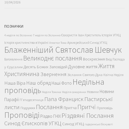
10/04/2026
ПОЗНАЧКИ
Історія УГКЦ
Євхаристія
Іван Хреститель
4 неділя по Зісланню
7 неділя по Зісланню
Історія християнства в Україні
Архиєрейський Синод УГКЦ
Апостол Тома
Блаженніший Святослав Шевчук
Великоднє послання
Воскресіння
Вхід Господа
Богоявлення
Життя
Духовне життя
Десять Божих Заповідей
у Єрусалим
Християнина
Звернення
Зіслання Святого Духа
Квітна Неділя
Недільна
Наш обряд
Наша Віра
Наші Фото
проповідь
Новини
Новини
Неділя Томина
Неділя самарянки
Пастирські
Папа Франциск
Парафії
П'ятидесятниця
Послання
Притчі
листи
Притча
Проповідь
Подружжя
Проповіді
Різдвяні Послання
Різдво ГНІХ
Синод Єпископів УГКЦ
Синод УГКЦ
гадаринські біснуваті