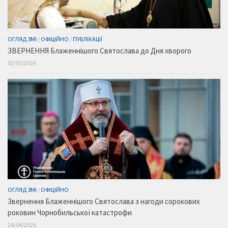
ОГЛЯД ЗМІ
/
ОФІЦІЙНО
/
ПУБЛІКАЦІЇ
ЗВЕРНЕННЯ Блаженнішого Святослава до Дня хворого
02/05/2026
ОГЛЯД ЗМІ
/
ОФІЦІЙНО
Звернення Блаженнішого Святослава з нагоди сорокових
роковин Чорнобильської катастрофи
24/04/2026