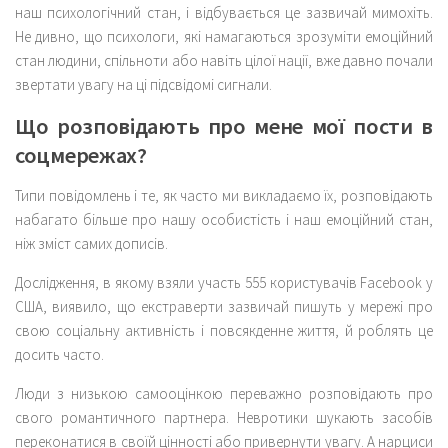
наш психологічний стан, і відбувається це зазвичай мимохіть.
Не дивно, що психологи, які намагаються зрозуміти емоційний
стан людини, спільноти або навіть цілої нації, вже давно почали
звертати увагу на ці підсвідомі сигнали.
Що розповідають про мене мої пости в
соцмережах?
Типи повідомлень і те, як часто ми викладаємо їх, розповідають
набагато більше про нашу особистість і наш емоційний стан,
ніж зміст самих дописів.
Дослідження, в якому взяли участь 555 користувачів Facebook у
США, виявило, що екстраверти зазвичай пишуть у мережі про
свою соціальну активність і повсякденне життя, й роблять це
досить часто.
Люди з низькою самооцінкою переважно розповідають про
свого романтичного партнера. Невротики шукають засобів
переконатися в своїй цінності або привернути увагу. А нарциси