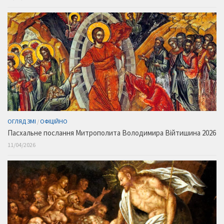
ОГЛЯД ЗМІ
/
ОФІЦІЙНО
Пасхальне послання Митрополита Володимира Війтишина 2026
11/04/2026