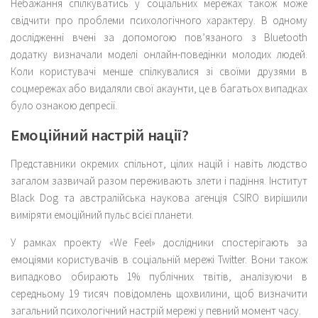
Небажання спілкуватись у соціальних мережах також може
свідчити про проблеми психологічного характеру. В одному
дослідженні вчені за допомогою пов’язаного з Bluetooth
додатку визначали моделі онлайн-поведінки молодих людей.
Коли користувачі менше спілкувалися зі своїми друзями в
соцмережах або видаляли свої акаунти, це в багатьох випадках
було ознакою депресії.
Емоційний настрій нації?
Представники окремих спільнот, цілих націй і навіть людство
загалом зазвичай разом переживають злети і падіння. Інститут
Black Dog та австралійська наукова агенція CSIRO вирішили
виміряти емоційний пульс всієї планети.
У рамках проекту «We Feel» дослідники спостерігають за
емоціями користувачів в соціальній мережі Twitter. Вони також
випадково обирають 1% публічних твітів, аналізуючи в
середньому 19 тисяч повідомлень щохвилини, щоб визначити
загальний психологічний настрій мережі у певний момент часу.