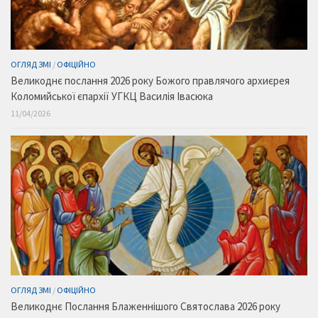
ОГЛЯД ЗМІ
/
ОФІЦІЙНО
Великоднє послання 2026 року Божого правлячого архиєрея
Коломийської єпархії УГКЦ Василія Івасюка
11/04/2026
ОГЛЯД ЗМІ
/
ОФІЦІЙНО
Великоднє Послання Блаженнішого Святослава 2026 року