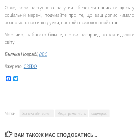
Отже, коли наступного разу ви зберетеся написати щось у
соціальній мережі, подумайте про те, що ваш допис чимало
розповість про ваші думки, настрій і психологічний стан.
Можливо, набагато більше, ніж ви насправді хотіли відкрити
світу.
Бьянка Нограді,
BBC
Джерело:
CREDO
Facebook
Twitter
Мітки:
безпека в інтернеті
Медіаграмотність
соцмережі
ВАМ ТАКОЖ МАЄ СПОДОБАТИСЬ...