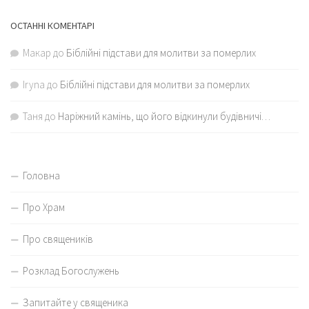
ОСТАННІ КОМЕНТАРІ
Макар
до
Біблійні підстави для молитви за померлих
Iryna
до
Біблійні підстави для молитви за померлих
Таня
до
Наріжний камінь, що його відкинули будівничі…
Головна
Про Храм
Про священиків
Розклад Богослужень
Запитайте у священика