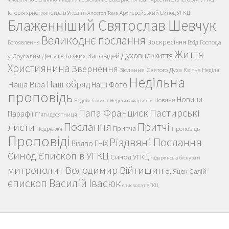
Історія християнства в Україні
Архиєрейський Синод УГКЦ
Апостол Тома
Блаженніший Святослав Шевчук
Великоднє послання
Воскресіння
Вхід Господа
Богоявлення
Життя
Духовне життя
Десять Божих Заповідей
у Єрусалим
Християнина
Звернення
Зіслання Святого Духа
Квітна Неділя
Недільна
Наш обряд
Наша Віра
Наші Фото
проповідь
Новини
Новини
Неділя Томина
Неділя самарянки
Пастирські
Папа Франциск
Парафії
П'ятидесятниця
Послання
Притчі
листи
Притча
Проповідь
Подружжя
Проповіді
Різдвяні Послання
Різдво ГНІХ
Синод Єпископів УГКЦ
Синод УГКЦ
гадаринські біснуваті
митрополит Володимир Війтишин
о. Яцек Салій
єпископ Василій Івасюк
єпископат УГКЦ