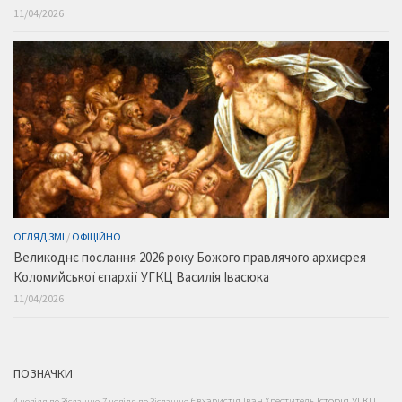
11/04/2026
ОГЛЯД ЗМІ
/
ОФІЦІЙНО
Великоднє послання 2026 року Божого правлячого архиєрея
Коломийської єпархії УГКЦ Василія Івасюка
11/04/2026
ПОЗНАЧКИ
Історія УГКЦ
Євхаристія
Іван Хреститель
4 неділя по Зісланню
7 неділя по Зісланню