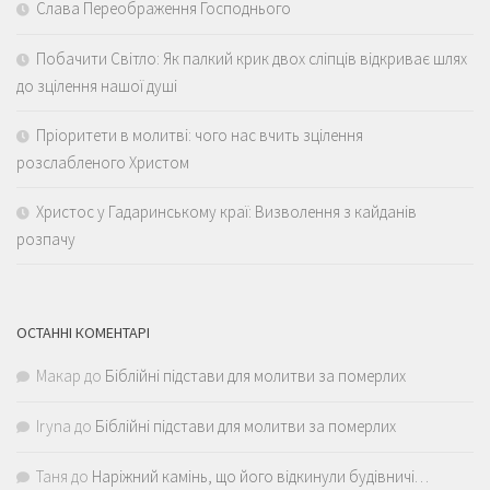
Слава Переображення Господнього
Побачити Світло: Як палкий крик двох сліпців відкриває шлях
до зцілення нашої душі
Пріоритети в молитві: чого нас вчить зцілення
розслабленого Христом
Христос у Гадаринському краї: Визволення з кайданів
розпачу
ОСТАННІ КОМЕНТАРІ
Макар
до
Біблійні підстави для молитви за померлих
Iryna
до
Біблійні підстави для молитви за померлих
Таня
до
Наріжний камінь, що його відкинули будівничі…