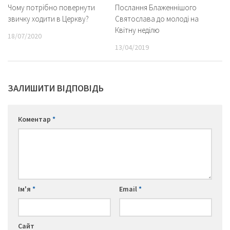
Чому потрібно повернути
Послання Блаженнішого
звичку ходити в Церкву?
Святослава до молоді на
Квітну неділю
18/07/2020
13/04/2019
ЗАЛИШИТИ ВІДПОВІДЬ
Коментар
*
Ім'я
*
Email
*
Сайт