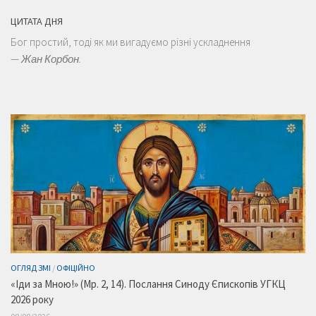
ЦИТАТА ДНЯ
Бог простий, тоді як ми вигадуємо різні ускладнення
—
Жан Корбон.
ОГЛЯД ЗМІ
/
ОФІЦІЙНО
«Іди за Мною!» (Мр. 2, 14). Послання Синоду Єпископів УГКЦ
2026 року