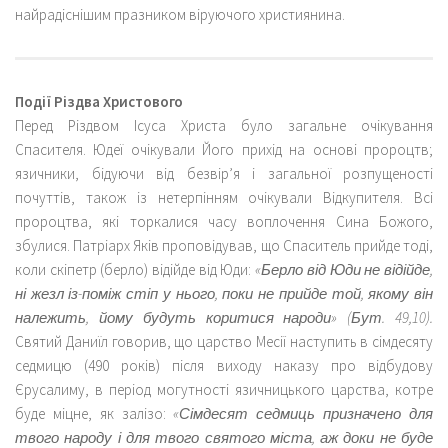
найрадіснішим празником віруючого християнина.
Події Різдва Христового
Перед Різдвом Ісуса Христа було загальне очікування
Спасителя. Юдеї очікували Його прихід на основі пророцтв;
язичники, бідуючи від безвір’я і загальної розпущеності
почуттів, також із нетерпінням очікували Відкупителя. Всі
пророцтва, які торкалися часу воплочення Сина Божого,
збулися. Патріарх Яків проповідував, що Спаситель прийде тоді,
коли скіпетр (берло) відійде від Юди:
«Берло від Юди не відійде,
ні жезл із-поміж стіп у нього, поки не прийде той, якому він
належить, йому будуть коритися народи» (Бут. 49,10).
Святий Даниїл говорив, що царство Месії наступить в сімдесяту
седмицю (490 років) після виходу наказу про відбудову
Єрусалиму, в період могутності язичницького царства, котре
буде міцне, як залізо:
«Сімдесят седмиць призначено для
твого народу і для твого святого міста, аж доки не буде