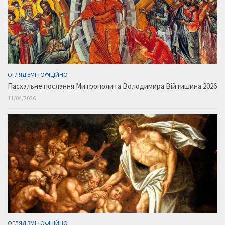
ОГЛЯД ЗМІ
/
ОФІЦІЙНО
Пасхальне послання Митрополита Володимира Війтишина 2026
11/04/2026
ОГЛЯД ЗМІ
/
ОФІЦІЙНО