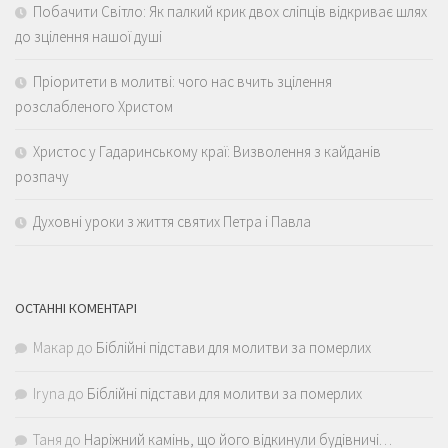
Побачити Світло: Як палкий крик двох сліпців відкриває шлях
до зцілення нашої душі
Пріоритети в молитві: чого нас вчить зцілення
розслабленого Христом
Христос у Гадаринському краї: Визволення з кайданів
розпачу
Духовні уроки з життя святих Петра і Павла
ОСТАННІ КОМЕНТАРІ
Макар
до
Біблійні підстави для молитви за померлих
Iryna
до
Біблійні підстави для молитви за померлих
Таня
до
Наріжний камінь, що його відкинули будівничі…