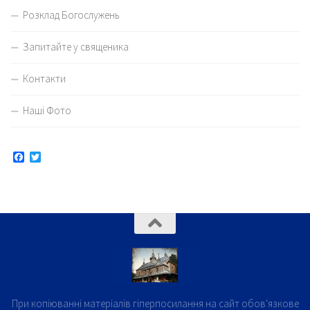
Розклад Богослужень
Запитайте у священика
Контакти
Наші Фото
Facebook
Twitter
При копіюванні матеріалів гіперпосилання на сайт обов'язкове