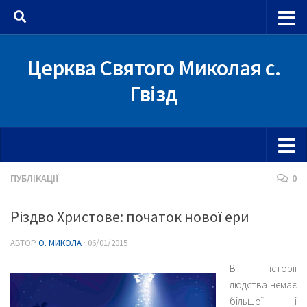
Skip to content
Церква Святого Миколая с.
Гвізд
ПУБЛІКАЦІЇ
0
Різдво Христове: початок нової ери
АВТОР
О. МИКОЛА
·
06/01/2015
В історії
людства немає
більшої і