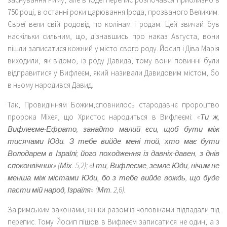
750 році, в останні роки царювання Ірода, прозваного Великим.
Євреї вели свій родовід по колінам і родам. Цей звичай був
наскільки сильним, що, дізнавшись про наказ Августа, вони
пішли записатися кожний у місто свого роду. Йосип і Діва Марія
виходили, як відомо, із роду Давида, тому вони повинні були
відправитися у Вифлеєм, який називали Давидовим містом, бо
в ньому народився Давид.
Так, Провидінням Божим,сповнилось стародавнє пророцтво
пророка Міхея, що Христос народиться в Вифлеємі:
«Ти ж,
Вифлеєме-Ефрато, занадто малий єси, щоб бути між
тисячами Юди. З тебе вийде мені той, хто має бути
Володарем в Ізраїлі; його походження із давніх-давен, з днів
споконвічних» (Міх. 5,2); «І ти, Вифлеєме, земле Юди, нічим не
менша між містами Юди, бо з тебе вийде вождь, що буде
пасти мій народ, Ізраїля» (Мт. 2,6).
За римським законами, жінки разом із чоловіками підпадали під
перепис. Тому Йосип пішов в Вифлеєм записатися не один, а з