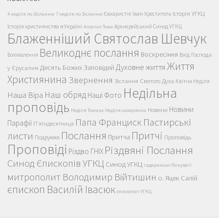
Історія УГКЦ
Євхаристія
Іван Хреститель
4 неділя по Зісланню
7 неділя по Зісланню
Історія християнства в Україні
Архиєрейський Синод УГКЦ
Апостол Тома
Блаженніший Святослав Шевчук
Великоднє послання
Воскресіння
Вхід Господа
Богоявлення
Життя
Духовне життя
Десять Божих Заповідей
у Єрусалим
Християнина
Звернення
Зіслання Святого Духа
Квітна Неділя
Недільна
Наш обряд
Наша Віра
Наші Фото
проповідь
Новини
Новини
Неділя Томина
Неділя самарянки
Пастирські
Папа Франциск
Парафії
П'ятидесятниця
Послання
Притчі
листи
Притча
Проповідь
Подружжя
Проповіді
Різдвяні Послання
Різдво ГНІХ
Синод Єпископів УГКЦ
Синод УГКЦ
гадаринські біснуваті
митрополит Володимир Війтишин
о. Яцек Салій
єпископ Василій Івасюк
єпископат УГКЦ