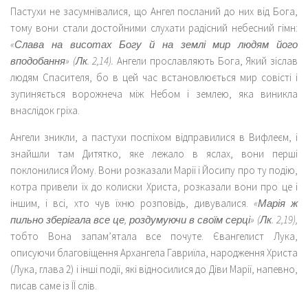
Пастухи не засумнівалися, що Ангел посланий до них від Бога,
тому вони стали достойними слухати радісний небесний гімн:
«Слава на висотах Богу й на землі мир людям його
вподобання» (Лк. 2,14).
Ангели прославляють Бога, Який зіслав
людям Спасителя, бо в цей час встановлюється мир совісті і
зупиняється ворожнеча між Небом і землею, яка виникла
внаслідок гріха.
Ангели зникли, а пастухи поспіхом відправилися в Вифлеєм, і
знайшли там Дитятко, яке лежало в яслах, вони перші
поклонилися Йому. Вони розказали Марії і Йосипу про ту подію,
котра привели їх до колиски Христа, розказали вони про це і
іншим, і всі, хто чув їхню розповідь, дивувалися.
«Марія ж
пильно зберігала все це, роздумуючи в своїм серці» (Лк. 2,19),
тобто Вона запам’ятала все почуте. Євангелист Лука,
описуючи благовіщення Архангела Гавриїла, народження Христа
(Лука, глава 2) і інші події, які відносилися до Діви Марії, напевно,
писав саме із ЇЇ слів.