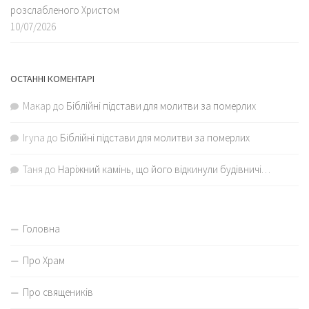
розслабленого Христом
10/07/2026
ОСТАННІ КОМЕНТАРІ
Макар
до
Біблійні підстави для молитви за померлих
Iryna
до
Біблійні підстави для молитви за померлих
Таня
до
Наріжний камінь, що його відкинули будівничі…
Головна
Про Храм
Про священиків