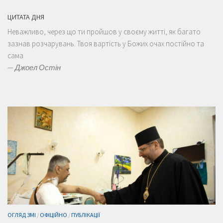
ЦИТАТА ДНЯ
Неважливо, через що ти пройшов у своєму житті, як багато
зазнав розчарувань. Твоя вартість у Божих очах постійно та
сама
—
Джоел Остін
ОГЛЯД ЗМІ
/
ОФІЦІЙНО
/
ПУБЛІКАЦІЇ