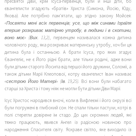
пресвятої Діви, крім Ісуса-первенця, були й інші діти, бо
євангелисти згадують «братів» Христа (Симона, Йосію, Юду,
Якова). Але потрібно пам’ятати, що згідно закону Мойсея:
«Посвяти мені всіх первенців; усе, що між синами Ізраїля
вперше розкриває матірню утробу, в людини і в скотини,
воно моє» (Вих. 13,2)
, первенцем називалася кожна дитина
чоловічого роду, яка розкриває материнську утробу, хоч би ця
дитина була і останньою. А брати Ісуса, про яких згадує
Євангеліє, не є Його рідні брати, але тільки родичі, адже вони
були дітьми старого Йосипа від першої його дружини, Соломії, а
також дітьми Марії Клеопової, котру євангелист Іван називає
«сестрою Його Матері» (Ів. 19,25).
Всі вони були набагато
старші за Христа і тому ніяк не могли бути дітьми Діви Марії.
Ісус Христос народився вночі, коли в Вифлеємі і його окрузі всі
були погружені в глибокий сон. Не спали тільки пастухи, котрі в
полі стерегли довірене їм стадо. До цих скромних людей, які
тяжко працюють, явився Ангел із радісною новиною про
народження Спасителя світу. Яскраве світло, яке виходило із