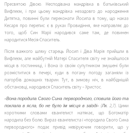
Пресвятою Дівою. Несподівана мандрівка в батьківський
Вифлеєм, і при цьому мандрівка незадовго до народження
Дитятка, повинні були переконати Йосипа в тому, що наказ
Кесаря про перепис є в руках Провидіння, яке направляє до
того, щоб Син Марії народився саме там, де повинен
народитися Месія-Спаситель.
Після важкого шляху старець Йосип і Діва Марія прийшли в
Вифлеєм, але майбутній Матері Спасителя світу не знайшлося
місця в гостинниці, і Вона із своїм супутником змушені були
розміститися в печері, куди в погану погоду заганяли із
пагорбів домашніх тварин. Тут, в зимову ніч, в найбіднішій
обстановці, народився Спаситель світу – Христос.
«Вона породила Свого Сина первородного, сповила його та
поклала в ясла, бо не було їм місця в заїзді» (Лк. 2,7).
Цими
короткими словами євангелист натякає, що Богоматір
народила без болю. Вираз євангелиста і «породила Свого Сина
первородного» подає привід невіруючим говорити, що у