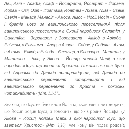
Авії, Авія – Асафа, Асаф – Йосафата, Йосафат – Йорама,
Йорам – Озії, Озія – Йоатама, Йоатам – Ахаза, Ахаз – Єзекії,
Єзекія – Манасії, Манасія – Амоса, Амос – Йосії, Йосія – Єхонії
і братів його за вавилонсько­го переселення.А після
вавилонського переселення в Єхонії народився Салатіїл, у
Салатіїла – Зоровавел, у Зоровавела – Авіюд, в Авіюда –
Еліяким, в Еліякима – Азор, в Азора – Садок, у Садока – Ахим,
в Ахима – Еліюд, в Еліюда – Єлеазар, в Єлеазара – Маттан, у
Маттана – Яків, у Якова – Йосиф, чоловік Марії, з якої
народився Ісус, що зветься Христос. Поколінь же всіх було:
від Авраама до Давида чотирнадцять, від Давида до
вавилонського переселення чотирнадцять і від
вавилонського переселення до Христа – поколінь
чотирнадцять» (Мт. 1,1-17).
Знаючи, що Ісус не був сином Йосипа, євангелист не говорить,
що Йосип родив Ісуса, а говорить, що Яків родив Йосифа:
«у
Якова – Йосип, чоловік Марії, з якої народився Ісус, що
зветься Христос» (Мт. 1,16).
Але чому він подає родовід