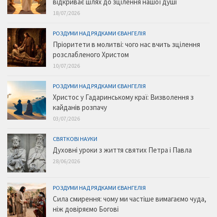
відкриває шлях до зцілення нашої душі
18/07/2026
РОЗДУМИ НАД РЯДКАМИ ЄВАНГЕЛІЯ
Пріоритети в молитві: чого нас вчить зцілення
розслабленого Христом
10/07/2026
РОЗДУМИ НАД РЯДКАМИ ЄВАНГЕЛІЯ
Христос у Гадаринському краї: Визволення з
кайданів розпачу
03/07/2026
СВЯТКОВІ НАУКИ
Духовні уроки з життя святих Петра і Павла
28/06/2026
РОЗДУМИ НАД РЯДКАМИ ЄВАНГЕЛІЯ
Сила смирення: чому ми частіше вимагаємо чуда,
ніж довіряємо Богові