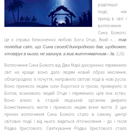
радіснішої
події, ніж
прихід в світ і
воплочення
Сина Божого.
Це є справа безконечної любові Бога Отця, Який
«
…
так
полюбив світ, що Сина свогоЄдинородного дав, щобкожен,
хтовірує в нього, не загинув, а жив життямвічним.
» (Ів. 3,16).
Воплочення Сина Божого від Діви Марії докоріннно перемінило
світ на краще: воно дало людям новий образ мислення,
облагородило їх почуття, направило світові події в нові русла.
Воно принесло людям сили боротися із гріхом, примирило із
Богом, всиновило людей Отцю і перемінило ціле їхнє єство.
Воно влило в старий людський організм джерело
Божественного життя і принесло людям вічне життя. З цих
причин воплочення Сина Божого стало в самому центрі
світових події і від нього ведеться літочислення – до і після
Різдва Христового. Святкування Різдва Христового стало