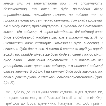
кінець злу, не запечатають гріх і не спокутують
беззаконство, та поки не буде приведено вічну
справедливість, покладено печать на видіння та на
пророків і помазано святе над святими. Тож знай і зрозумій:
від виходу слова, щоб відбудувати Єрусалим до Помазаного
князя – сім седмиць. А через шістдесят дві седмиці знов
буде відбудований майдан і рів, але в тісноті часів. А по
шістдесят двох седмицях Помазаний буде знесений, і
нічого не буде для нього. А місто й святиню зруйнує народ
вождя, що прийде; кінець же його буде в повені, і аж до кінця
буде війна – вирішення спустошень. І з багатьма він
утвердить союз протягом седмиць, а в половині седмиці
скасує жертву й офіру. І на святині буде гидь жахлива, аж
доки вирішена руїна не спіткає й самого спустошника» (Дан.
9,24-27).
І ось, дійсно, до кінця Даниїлових седмиць, Юдея підпала під
володарювання могутньої Римської імперії, а скіпетр від Юди
перейшов до Ірода, ідумеянина. Наступив час, щоб прийти