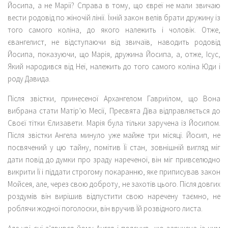
Йосипа, а не Марії? Справа в тому, що євреї не мали звичаю
вести родовід по жіночій лінії. Їхній закон велів брати дружину із
того самого коліна, до якого належить і чоловік. Отже,
євангелист, не відступаючи від звичаїв, наводить родовід
Йосипа, показуючи, що Марія, дружина Йосипа, а, отже, Ісус,
Який народився від Неї, належить до того самого коліна Юди і
роду Давида.
Після звістки, принесеної Архангелом Гавриїлом, що Вона
вибрана стати Матір’ю Месії, Пресвята Діва відправляється до
Своєї тітки Єлизавети. Марія була тільки заручена із Йосипом.
Після звістки Ангела минуло уже майже три місяці. Йосип, не
посвячений у цю тайну, помітив Її стан, зовнішній вигляд міг
дати повід до думки про зраду нареченої, він міг привселюдно
викрити Її і піддати строгому покаранню, яке приписував закон
Мойсея, але, через свою доброту, не захотів цього. Після довгих
роздумів він вирішив відпустити свою наречену таємно, не
роблячи жодної поголоски, він вручив Їй розвідного листа.