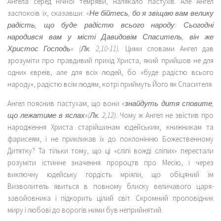
Ангела серед нічної темряви, налякало пастухів. Але Ангел
заспокоїв їх, сказавши:
«Не бійтесь, бо я звіщаю вам велику
радість, що буде радістю всього народу: Сьогодні
народився вам у місті Давидовім Спаситель, він же
Христос Господь» (Лк. 2,10-11).
Цими словами Ангел дав
зрозуміти про правдивий прихід Христа, який прийшов не для
одних євреїв, але для всіх людей, бо «буде радістю всього
народу», радістю всім людям, котрі приймуть Його як Спасителя.
Ангел пояснив пастухам, що вони
«знайдуть дитя сповите,
що лежатиме в яслах»(Лк. 2,12).
Чому ж Ангел не звістив про
народження Христа старійшинам юдейським, книжникам та
фарисеям, і не прикликав їх до поклонінню Божественному
Дитятку? Та тільки тому, що ці «сліпі вожді сліпих» перестали
розуміти істинне значення пророцтв про Месію, і через
виключну юдейську гордість мріяли, що обіцяний їм
Визволитель явиться в повному блиску величавого царя-
завойовника і підкорить цілий світ. Скромний проповідник
миру і любові до ворогів ними був неприйнятий.