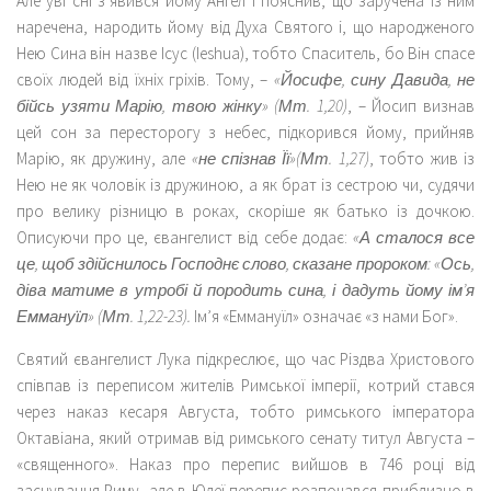
Але уві сні з’явився йому Ангел і пояснив, що заручена із ним
наречена, народить йому від Духа Святого і, що народженого
Нею Сина він назве Ісус (Iеshuа), тобто Спаситель, бо Він спасе
своїх людей від їхніх гріхів. Тому, –
«Йосифе, сину Давида, не
бійсь узяти Марію, твою жінку» (Мт. 1,20)
, – Йосип визнав
цей сон за пересторогу з небес, підкорився йому, прийняв
Марію, як дружину, але
«не спізнав Її»(Мт. 1,27)
, тобто жив із
Нею не як чоловік із дружиною, а як брат із сестрою чи, судячи
про велику різницю в роках, скоріше як батько із дочкою.
Описуючи про це, євангелист від себе додає:
«А сталося все
це, щоб здійснилось Господнє слово, сказане пророком: «Ось,
діва матиме в утробі й породить сина, і дадуть йому ім’я
Еммануїл» (Мт. 1,22-23).
Ім’я «Еммануїл» означає «з нами Бог».
Святий євангелист Лука підкреслює, що час Різдва Христового
співпав із переписом жителів Римської імперії, котрий стався
через наказ кесаря Августа, тобто римського імператора
Октавіана, який отримав від римського сенату титул Августа –
«священного». Наказ про перепис вийшов в 746 році від
заснування Риму, але в Юдеї перепис розпочався приблизно в