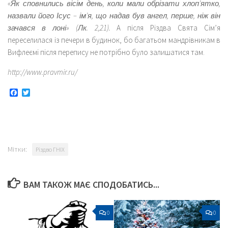
«Як сповнились вісім день, коли мали обрізати хлоп’ятко,
назвали його Ісус – ім’я, що надав був ангел, перше, ніж він
зачався в лоні» (Лк. 2,21).
А після Різдва Свята Сім’я
переселилася із печери в будинок, бо багатьом мандрівникам в
Вифлеємі після перепису не потрібно було залишатися там.
http://www.pravmir.ru/
Facebook
Twitter
Мітки:
Різдво ГНІХ
ВАМ ТАКОЖ МАЄ СПОДОБАТИСЬ...
0
0