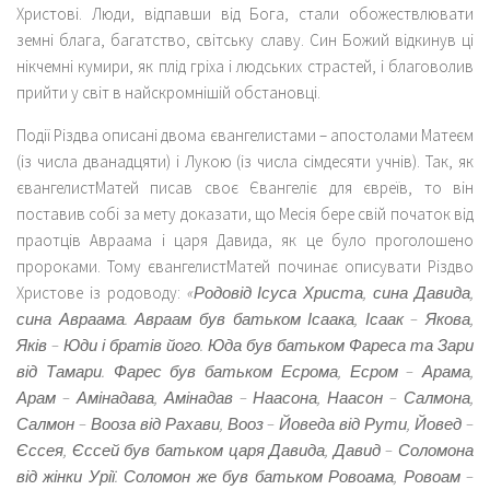
Христові. Люди, відпавши від Бога, стали обожествлювати
земні блага, багатство, світську славу. Син Божий відкинув ці
нікчемні кумири, як плід гріха і людських страстей, і благоволив
прийти у світ в найскромнішій обстановці.
Події Різдва описані двома євангелистами – апостолами Матеєм
(із числа дванадцяти) і Лукою (із числа сімдесяти учнів). Так, як
євангелистМатей писав своє Євангеліє для євреїв, то він
поставив собі за мету доказати, що Месія бере свій початок від
праотців Авраама і царя Давида, як це було проголошено
пророками. Тому євангелистМатей починає описувати Різдво
Христове із родоводу:
«Родовід Ісуса Христа, сина Давида,
сина Авраама. Авраам був батьком Ісаака, Ісаак – Якова,
Яків – Юди і братів його. Юда був батьком Фареса та Зари
від Тамари. Фарес був батьком Есрома, Есром – Арама,
Арам – Амінадава, Амінадав – Наасона, Наасон – Салмона,
Салмон – Вооза від Рахави, Вооз – Йоведа від Рути, Йовед –
Єссея, Єссей був батьком царя Давида, Давид – Соломона
від жінки Урії. Соломон же був батьком Ровоама, Ровоам –