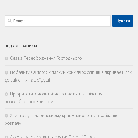
Пошук:
НЕДАВНІ ЗАПИСИ
Слава Переображення Господнього
Побачити Світло: Як палкий крик двох сліпців відкриває шлях
до зцілення нашої душі
Пріоритети в молитві: чого нас вчить зцілення
розслабленого Христом
Христос у Гадаринському краї: Визволення з кайданів
розпачу
Духовні уроки з життя святих Петра і Павла