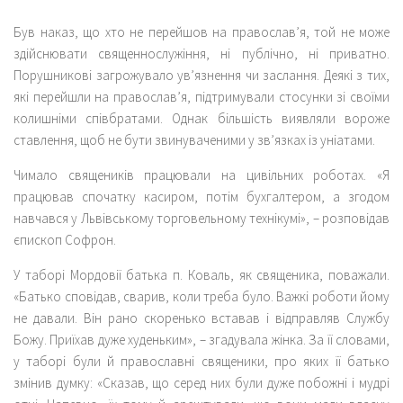
Був наказ, що хто не перейшов на православ’я, той не може
здійснювати священнослужіння, ні публічно, ні приватно.
Порушникові загрожувало ув’язнення чи заслання. Деякі з тих,
які перейшли на православ’я, підтримували стосунки зі своїми
колишніми співбратами. Однак більшість виявляли вороже
ставлення, щоб не бути звинуваченими у зв’язках із уніатами.
Чимало священиків працювали на цивільних роботах. «Я
працював спочатку касиром, потім бухгалтером, а згодом
навчався у Львівському торговельному технікумі», – розповідав
єпископ Софрон.
У таборі Мордовії батька п. Коваль, як священика, поважали.
«Батько сповідав, сварив, коли треба було. Важкі роботи йому
не давали. Він рано скоренько вставав і відправляв Службу
Божу. Приїхав дуже худеньким», – згадувала жінка. За її словами,
у таборі були й православні священики, про яких її батько
змінив думку: «Сказав, що серед них були дуже побожні і мудрі