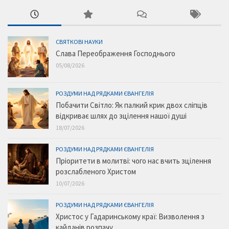
СВЯТКОВІ НАУКИ
Слава Переображення Господнього
05/08/2026
РОЗДУМИ НАД РЯДКАМИ ЄВАНГЕЛІЯ
Побачити Світло: Як палкий крик двох сліпців
відкриває шлях до зцілення нашої душі
18/07/2026
РОЗДУМИ НАД РЯДКАМИ ЄВАНГЕЛІЯ
Пріоритети в молитві: чого нас вчить зцілення
розслабленого Христом
10/07/2026
РОЗДУМИ НАД РЯДКАМИ ЄВАНГЕЛІЯ
Христос у Гадаринському краї: Визволення з
кайданів розпачу