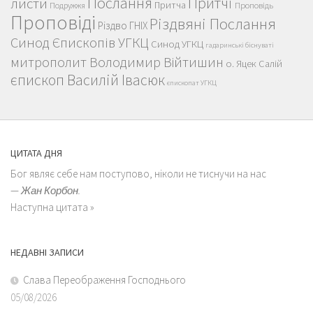
Послання
Притчі
листи
Притча
Проповідь
Подружжя
Проповіді
Різдвяні Послання
Різдво ГНІХ
Синод Єпископів УГКЦ
Синод УГКЦ
гадаринські біснуваті
митрополит Володимир Війтишин
о. Яцек Салій
єпископ Василій Івасюк
єпископат УГКЦ
ЦИТАТА ДНЯ
Бог являє себе нам поступово, ніколи не тиснучи на нас
—
Жан Корбон.
Наступна цитата »
НЕДАВНІ ЗАПИСИ
Слава Переображення Господнього
05/08/2026