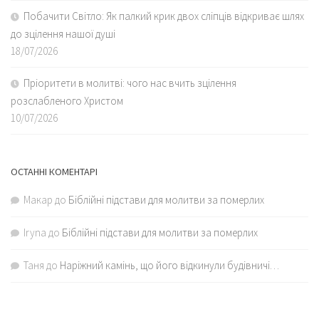
Побачити Світло: Як палкий крик двох сліпців відкриває шлях
до зцілення нашої душі
18/07/2026
Пріоритети в молитві: чого нас вчить зцілення
розслабленого Христом
10/07/2026
ОСТАННІ КОМЕНТАРІ
Макар
до
Біблійні підстави для молитви за померлих
Iryna
до
Біблійні підстави для молитви за померлих
Таня
до
Наріжний камінь, що його відкинули будівничі…