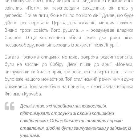
виголошував єресі. Тому митрополит Андрей Шептицький його
звільнив. «Потім, як переповідали священики, він впав у
депресію. Почав пити, бо не пішло по його лінії. Думав, що буде
дійсно реставрована Церква, православіє, мирним шляхом.
Видно трохи совість його рушила…» – роздумував владика
Софрон. Отця Костельника вбили через два роки після
псевдособору, коли він виходив із захристії після Літургії.
Багато греко-католицьких монахів, зокрема редемптористів,
були на заслані до Сибіру. Деякі пішли до армії. «Монахи,
вислуживши свій час в армії, три роки, хотіли вертатися… та не
було вже нашого монастиря. Той сталінський режим ними дуже
опікувався. Тож вони були на приміті», – переповідає владика
Филимон Курчаба.
Деякі з тих, які перейшли на православ’я,
підтримували стосунки зі своїми колишніми
співбратами. Однак більшість виявляли вороже
ставлення, щоб не бути звинуваченими у зв’язках із
уніатами