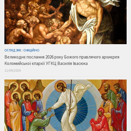
ОГЛЯД ЗМІ
/
ОФІЦІЙНО
Великоднє послання 2026 року Божого правлячого архиєрея
Коломийської єпархії УГКЦ Василія Івасюка
11/04/2026