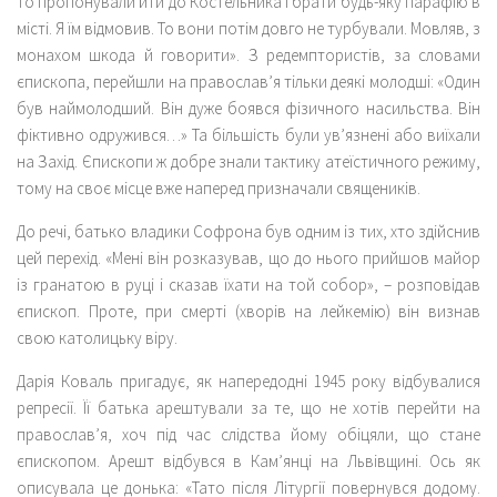
то пропонували йти до Костельника і брати будь-яку парафію в
місті. Я їм відмовив. То вони потім довго не турбували. Мовляв, з
монахом шкода й говорити». З редемптористів, за словами
єпископа, перейшли на православ’я тільки деякі молодші: «Один
був наймолодший. Він дуже боявся фізичного насильства. Він
фіктивно одружився…» Та більшість були ув’язнені або виїхали
на Захід. Єпископи ж добре знали тактику атеїстичного режиму,
тому на своє місце вже наперед призначали священиків.
До речі, батько владики Софрона був одним із тих, хто здійснив
цей перехід. «Мені він розказував, що до нього прийшов майор
із гранатою в руці і сказав їхати на той собор», – розповідав
єпископ. Проте, при смерті (хворів на лейкемію) він визнав
свою католицьку віру.
Дарія Коваль пригадує, як напередодні 1945 року відбувалися
репресії. Її батька арештували за те, що не хотів перейти на
православ’я, хоч під час слідства йому обіцяли, що стане
єпископом. Арешт відбувся в Кам’янці на Львівщині. Ось як
описувала це донька: «Тато після Літургії повернувся додому.