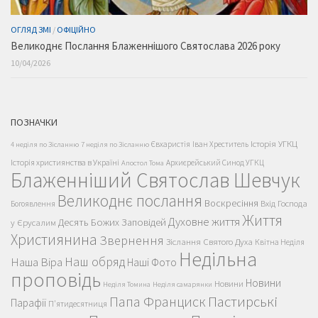
ОГЛЯД ЗМІ
/
ОФІЦІЙНО
Великоднє Послання Блаженнішого Святослава 2026 року
10/04/2026
ПОЗНАЧКИ
Історія УГКЦ
Євхаристія
Іван Хреститель
4 неділя по Зісланню
7 неділя по Зісланню
Історія християнства в Україні
Архиєрейський Синод УГКЦ
Апостол Тома
Блаженніший Святослав Шевчук
Великоднє послання
Воскресіння
Вхід Господа
Богоявлення
Життя
Духовне життя
Десять Божих Заповідей
у Єрусалим
Християнина
Звернення
Зіслання Святого Духа
Квітна Неділя
Недільна
Наш обряд
Наша Віра
Наші Фото
проповідь
Новини
Новини
Неділя Томина
Неділя самарянки
Пастирські
Папа Франциск
Парафії
П'ятидесятниця