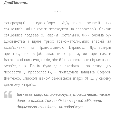
Дарії Коваль.
* * *
Напередодні псевдособору відбувалися репресії тих
священиків, які не хотіли переходити на православ’я. Списки
священиків подавав о. Гавриїл Костельник, який очолив рух
духовенства і вірян трьох греко-католицьких єпархій за
возз’єднання із Православною Церквою. Душпастирів
арештовували. «Щоб зламати опір, мусіли арештувати
багатьох цінних священиків, аби й інших заставити підписати це
возз’єднання. Бо їм була дана вказівка – за всяку ціну
перевести у православ’я», – пригадував владика Софрон
Дмитерко, Єпископ Івано-Франківської єпархії УГКЦ, у своєму
давньому інтерв’ю.
Він казав: якщо отці не хочуть, то всіх чекає така ж
доля, як владик. Тож необхідно перехід здійснити
формально, а совість – не зобов’язує