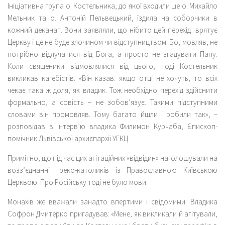
Ініціативна група о. Костельника, до якої входили ще о. Михайло
Мельник та о. Антоній Пельвецький, їздила на соборчики в
кожний деканат. Вони заявляли, що нібито цей перехід врятує
Церкву і це не буде злочином чи відступництвом. Бо, мовляв, не
потрібно відлучатися від Бога, а просто не згадувати Папу.
Коли священики відмовлялися від цього, тоді Костельник
викликав кагебістів. «Він казав: якщо отці не хочуть, то всіх
чекає така ж доля, як владик. Тож необхідно перехід здійснити
формально, а совість – не зобов’язує. Такими підступними
словами він промовляв. Тому багато йшли і робили так», –
розповідав в інтерв’ю владика Филимон Курчаба, Єпископ-
помічник Львівської архиєпархії УГКЦ.
Примітно, що під час цих агітаційних «відвідин» наголошували на
возз’єднанні греко-католиків із Православною Київською
Церквою. Про Російську тоді не було мови.
Монахів же вважали занадто впертими і свідомими. Владика
Софрон Дмитерко пригадував: «Мене, як викликали й агітували,