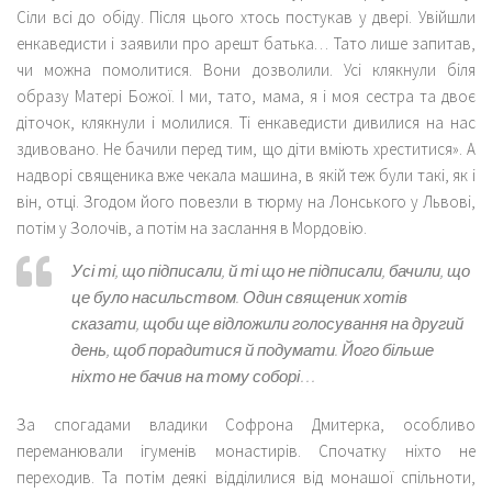
Сіли всі до обіду. Після цього хтось постукав у двері. Увійшли
енкаведисти і заявили про арешт батька… Тато лише запитав,
чи можна помолитися. Вони дозволили. Усі клякнули біля
образу Матері Божої. І ми, тато, мама, я і моя сестра та двоє
діточок, клякнули і молилися. Ті енкаведисти дивилися на нас
здивовано. Не бачили перед тим, що діти вміють хреститися». А
надворі священика вже чекала машина, в якій теж були такі, як і
він, отці. Згодом його повезли в тюрму на Лонського у Львові,
потім у Золочів, а потім на заслання в Мордовію.
Усі ті, що підписали, й ті що не підписали, бачили, що
це було насильством. Один священик хотів
сказати, щоби ще відложили голосування на другий
день, щоб порадитися й подумати. Його більше
ніхто не бачив на тому соборі…
За спогадами владики Софрона Дмитерка, особливо
переманювали ігуменів монастирів. Спочатку ніхто не
переходив. Та потім деякі відділилися від монашої спільноти,