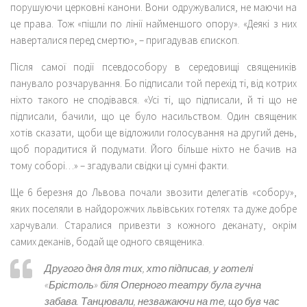
порушуючи церковні канони. Вони одружувалися, не маючи на
це права. Тож «пішли по лінії найменшого опору». «Деякі з них
наверталися перед смертю», – пригадував єпископ.
Після самої події псевдособору в середовищі священиків
панувало розчарування. Бо підписали той перехід ті, від котрих
ніхто такого не сподівався. «Усі ті, що підписали, й ті що не
підписали, бачили, що це було насильством. Один священик
хотів сказати, щоби ще відложили голосування на другий день,
щоб порадитися й подумати. Його більше ніхто не бачив на
тому соборі…» – згадували свідки ці сумні факти.
Ще 6 березня до Львова почали звозити делегатів «собору»,
яких поселяли в найдорожчих львівських готелях та дуже добре
харчували. Старалися привезти з кожного деканату, окрім
самих деканів, бодай ще одного священика.
Другого дня для тих, хто підписав, у готелі
«Брістоль» біля Оперного театру була гучна
забава. Танцювали, незважаючи на те, що був час