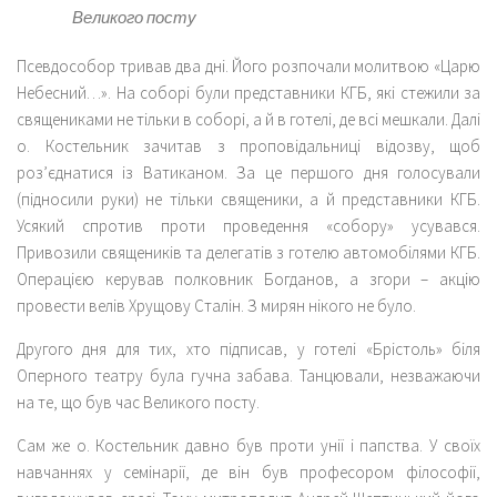
Великого посту
Псевдособор тривав два дні. Його розпочали молитвою «Царю
Небесний…». На соборі були представники КГБ, які стежили за
священиками не тільки в соборі, а й в готелі, де всі мешкали. Далі
о. Костельник зачитав з проповідальниці відозву, щоб
роз’єднатися із Ватиканом. За це першого дня голосували
(підносили руки) не тільки священики, а й представники КГБ.
Усякий спротив проти проведення «собору» усувався.
Привозили священиків та делегатів з готелю автомобілями КГБ.
Операцією керував полковник Богданов, а згори – акцію
провести велів Хрущову Сталін. З мирян нікого не було.
Другого дня для тих, хто підписав, у готелі «Брістоль» біля
Оперного театру була гучна забава. Танцювали, незважаючи
на те, що був час Великого посту.
Сам же о. Костельник давно був проти унії і папства. У своїх
навчаннях у семінарії, де він був професором філософії,