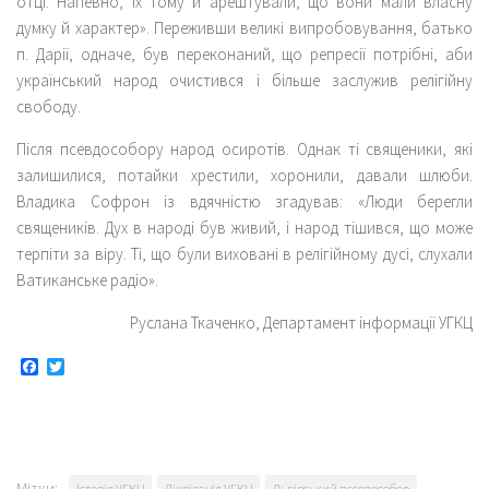
отці. Напевно, їх тому й арештували, що вони мали власну
думку й характер». Переживши великі випробовування, батько
п. Дарії, одначе, був переконаний, що репресії потрібні, аби
український народ очистився і більше заслужив релігійну
свободу.
Після псевдособору народ осиротів. Однак ті священики, які
залишилися, потайки хрестили, хоронили, давали шлюби.
Владика Софрон із вдячністю згадував: «Люди берегли
священиків. Дух в народі був живий, і народ тішився, що може
терпіти за віру. Ті, що були виховані в релігійному дусі, слухали
Ватиканське радіо».
Руслана Ткаченко, Департамент інформації УГКЦ
Facebook
Twitter
Мітки:
Історія УГКЦ
Ліквідація УГКЦ
Львівський псевдособор