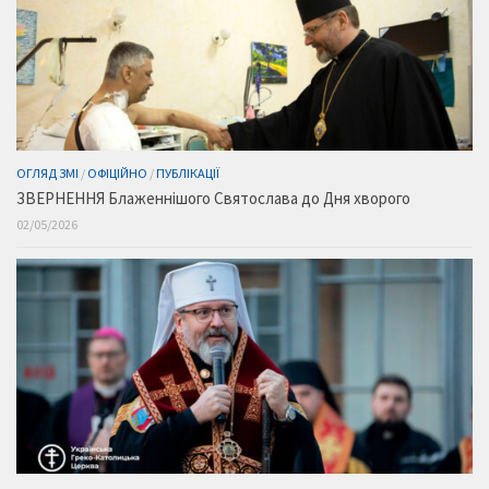
ОГЛЯД ЗМІ
/
ОФІЦІЙНО
/
ПУБЛІКАЦІЇ
ЗВЕРНЕННЯ Блаженнішого Святослава до Дня хворого
02/05/2026