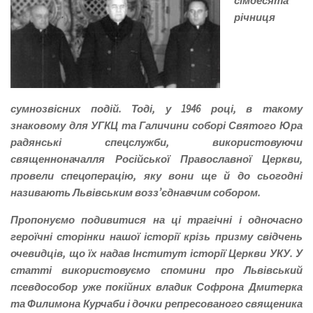
сімдесята
річниця
сумнозвісних подій. Тоді, у 1946 році, в такому
знаковому для УГКЦ та Галичини соборі Святого Юра
радянські спецслужби, використовуючи
священноначалля Російської Православної Церкви,
провели спецоперацію, яку вони ще й до сьогодні
називають Львівським возз’єднавчим собором.
Пропонуємо подивитися на ці трагічні і одночасно
героїчні сторінки нашої історії крізь призму свідчень
очевидців, що їх надав Інститут історії Церкви УКУ. У
статті використовуємо спомини про Львівський
псевдособор уже покійних владик Софрона Дмитерка
та Филимона Курчаби і дочки репресованого священика