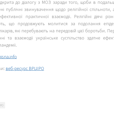
ідкрита до діалогу з МОЗ заради того, щоби в подал
ні публічні звинувачення щодо релігійної спільноти,
фективної практичної взаємодії. Релігійні діячі різ
ть, що продовжують молитися за подолання епідем
лікарів, які перебувають на передовій цієї боротьби. П
нні та взаємодії українське суспільство здатне ефе
андемії.
isna.info
ви:
веб-ресурс ВРЦІРО
k
er
іРО