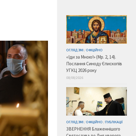
ОГЛЯД ЗМІ
/
ОФІЦІЙНО
«Іди за Мною!» (Мр. 2, 14).
Послання Синоду Єпископів
УГКЦ 2026 року
08/08/2026
ОГЛЯД ЗМІ
/
ОФІЦІЙНО
/
ПУБЛІКАЦІЇ
ЗВЕРНЕННЯ Блаженнішого
Святослава до Дня хворого