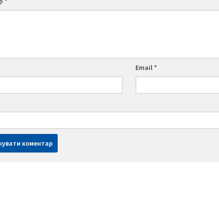
ар
*
Email
*