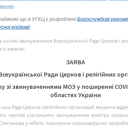
жіння»
.
адаємо що в УГКЦ є розроблені
Богослужбові рекомен
усної епідемії
дь на такі звинувачення Всеукраїнської Ради Церков і ре
 із заявою:
ЗАЯВА
Всеукраїнської Ради Церков і релігійних ор
зку зі звинуваченнями МОЗ у поширенні COVI
областях України
ська Рада Церков і релігійних організацій змушена відр
ати чергові узагальнені звинувачення міністра охоро
тепанова у нібито поширенні коронавірусної хвороби 