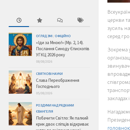
Всеукраї
церкви та
зусиль н
серед гро
ОГЛЯД ЗМІ
/
ОФІЦІЙНО
«Іди за Мною!» (Мр. 2, 14).
Послання Синоду Єпископів
Зокрема у
УГКЦ 2026 року
організа
08/08/2026
звинуваче
впровадж
СВЯТКОВІ НАУКИ
Слава Переображення
співгрома
Господнього
транспорт
05/08/2026
закладах 
РОЗДУМИ НАД РЯДКАМИ
Нагадаємо
ЄВАНГЕЛІЯ
Побачити Світло: Як палкий
Президен
крик двох сліпців відкриває
головною 