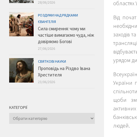
областях 
28/06/2026
РОЗДУМИ НАД РЯДКАМИ
Від почат
ЄВАНГЕЛІЯ
необхідн
Сила смирення: чому ми
заходів т
частіше вимагаємо чуда, ніж
довіряємо Богові
трансляц
27/06/2026
відбуває
урядом ди
СВЯТКОВІ НАУКИ
Проповідь на Різдво Івана
Всеукраї
Хрестителя
України 
23/06/2026
спільноти
щоби зм
КАТЕГОРІЇ
активних
Категорії
банківськ
людей.