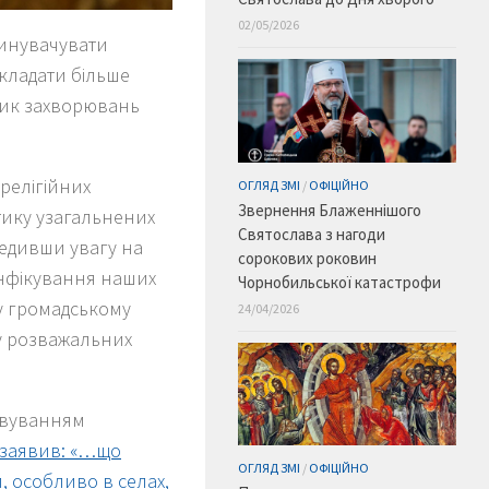
02/05/2026
винувачувати
окладати більше
зик захворювань
 релігійних
ОГЛЯД ЗМІ
/
ОФІЦІЙНО
Звернення Блаженнішого
тику узагальнених
Святослава з нагоди
редивши увагу на
сорокових роковин
інфікування наших
Чорнобильської катастрофи
 у громадському
24/04/2026
 у розважальних
ловуванням
 заявив: «…що
ОГЛЯД ЗМІ
/
ОФІЦІЙНО
, особливо в селах,