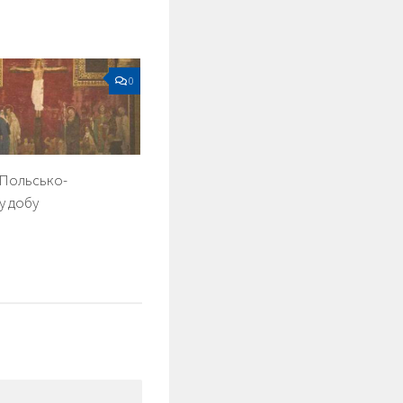
0
 Польсько-
у добу