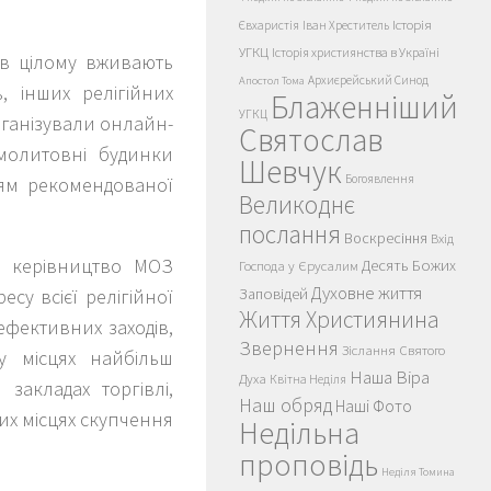
Історія
Євхаристія
Іван Хреститель
УГКЦ
Історія християнства в Україні
ї в цілому вживають
Архиєрейський Синод
Апостол Тома
, інших релігійних
Блаженніший
УГКЦ
організували онлайн-
Святослав
 молитовні будинки
Шевчук
Богоявлення
ням рекомендованої
Великоднє
послання
Воскресіння
Вхід
ає керівництво МОЗ
Десять Божих
Господа у Єрусалим
Духовне життя
су всієї релігійної
Заповідей
Життя Християнина
ефективних заходів,
Звернення
Зіслання Святого
 місцях найбільш
Наша Віра
Духа
Квітна Неділя
закладах торгівлі,
Наш обряд
Наші Фото
ших місцях скупчення
Недільна
проповідь
Неділя Томина