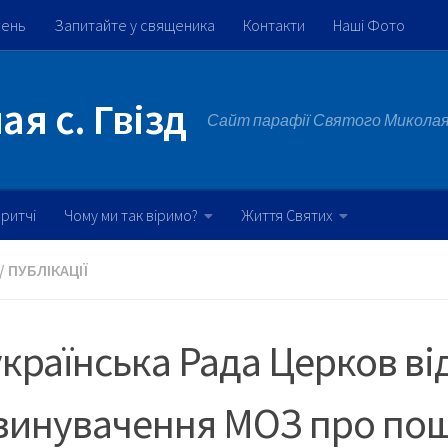
жень
Запитайте у священика
Контакти
Наші Фото
я с. Гвізд
Сайт парафії Святого Миколая 
ритчі
Чому ми так віримо?
Життя Святих
/
ПУБЛІКАЦІЇ
країнська Рада Церков ві
звинувачення МОЗ про по