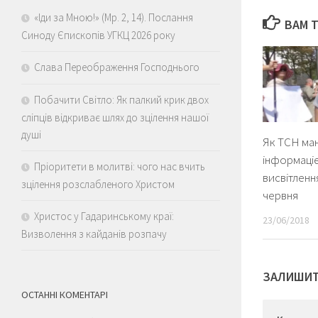
«Іди за Мною!» (Мр. 2, 14). Послання
ВАМ 
Синоду Єпископів УГКЦ 2026 року
Слава Переображення Господнього
Побачити Світло: Як палкий крик двох
сліпців відкриває шлях до зцілення нашої
душі
Як ТСН ма
інформаці
Пріоритети в молитві: чого нас вчить
висвітлення
зцілення розслабленого Христом
червня
Христос у Гадаринському краї:
23/06/2018
Визволення з кайданів розпачу
ЗАЛИШИТ
ОСТАННІ КОМЕНТАРІ