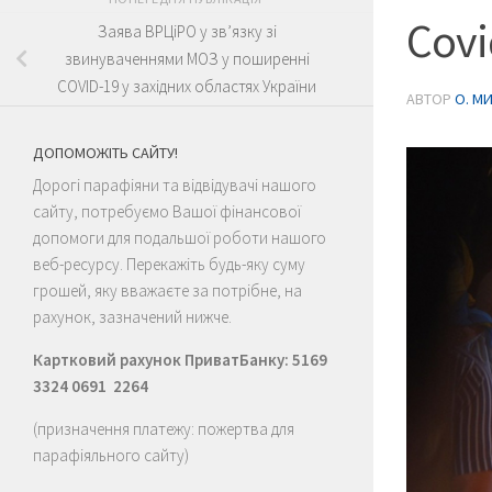
Covi
Заява ВРЦіРО у зв’язку зі
звинуваченнями МОЗ у поширенні
COVID-19 у західних областях України
АВТОР
О. М
ДОПОМОЖІТЬ САЙТУ!
Дорогі парафіяни та відвідувачі нашого
сайту, потребуємо Вашої фінансової
допомоги для подальшої роботи нашого
веб-ресурсу. Перекажіть будь-яку суму
грошей, яку вважаєте за потрібне, на
рахунок, зазначений нижче.
Картковий рахунок ПриватБанку: 5169
3324 0691 2264
(призначення платежу: пожертва для
парафіяльного сайту)