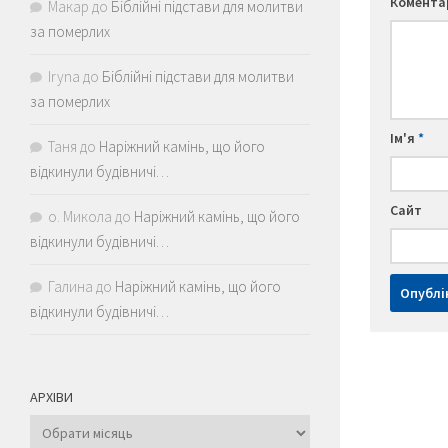
Комент
Макар
до
Біблійні підстави для молитви
за померлих
Iryna
до
Біблійні підстави для молитви
за померлих
Ім'я
*
Таня
до
Наріжний камінь, що його
відкинули будівничі…
Сайт
о. Микола
до
Наріжний камінь, що його
відкинули будівничі…
Галина
до
Наріжний камінь, що його
відкинули будівничі…
АРХІВИ
Архіви