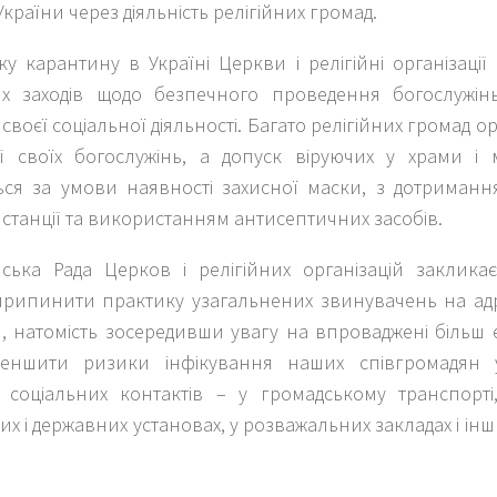
України через діяльність релігійних громад.
ку карантину в Україні Церкви і релігійні організаці
их заходів щодо безпечного проведення богослужінь
а своєї соціальної діяльності. Багато релігійних громад 
ії своїх богослужінь, а допуск віруючих у храми і
ться за умови наявності захисної маски, з дотриман
станції та використанням антисептичних засобів.
нська Рада Церков і релігійних організацій заклик
припинити практику узагальнених звинувачень на адре
, натомість зосередивши увагу на впроваджені більш 
еншити ризики інфікування наших співгромадян у
 соціальних контактів – у громадському транспорті, 
их і державних установах, у розважальних закладах і ін