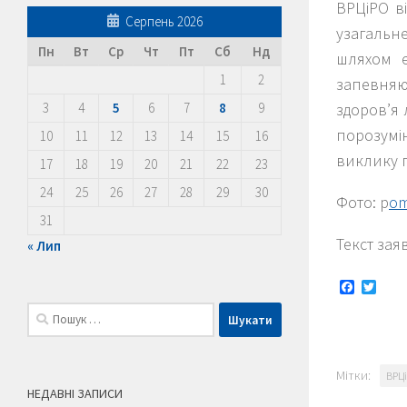
ВРЦіРО в
Серпень 2026
узагальне
Пн
Вт
Ср
Чт
Пт
Сб
Нд
шляхом е
1
2
запевняю
здоров’я 
3
4
5
6
7
8
9
порозумі
10
11
12
13
14
15
16
виклику п
17
18
19
20
21
22
23
24
25
26
27
28
29
30
Фото: p
om
31
Текст зая
« Лип
Faceboo
Twitt
Пошук:
Мітки:
ВРЦ
НЕДАВНІ ЗАПИСИ