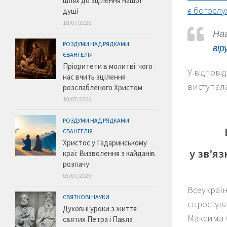
шлях до зцілення нашої
є богослу
душі
18/07/2026
Наг
РОЗДУМИ НАД РЯДКАМИ
вір
ЄВАНГЕЛІЯ
Пріоритети в молитві: чого
У відпові
нас вчить зцілення
виступала
розслабленого Христом
10/07/2026
РОЗДУМИ НАД РЯДКАМИ
ЄВАНГЕЛІЯ
Христос у Гадаринському
у зв’я
краї: Визволення з кайданів
розпачу
03/07/2026
Всеукраїн
СВЯТКОВІ НАУКИ
спростув
Духовні уроки з життя
Максима С
святих Петра і Павла