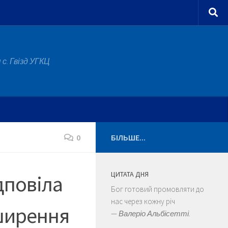
с. Гвізд УГКЦ
0
БІЛЬШЕ...
ЦИТАТА ДНЯ
дповіла
Бог готовий промовляти до
нас через кожну річ
ширення
—
Валеріо Альбісетті.