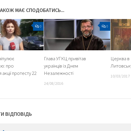
ТАКОЖ МАЄ СПОДОБАТИСЬ...
0
0
ніпулює
Глава УГКЦ привітав
Церква в
єю: про
українців із Днем
Литовськ
 акції протесту 22
Незалежності
10/03/2017
24/08/2016
И ВІДПОВІДЬ