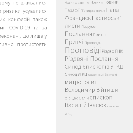
ьшому не вживалися
Новини
Новини
Неділя самарянки
Папа
 а ризики усувалися
Парафії
П'ятидесятниця
Пастирські
Франциск
них конфесій також
листи
ії COVID-19 та за
Подружжя
Послання
Притча
ереконані, що лише у
Притчі
Проповідь
ктивно протистояти
Проповіді
Різдво ГНІХ
Різдвяні Послання
Синод Єпископів УГКЦ
Синод УГКЦ
гадаринські біснуваті
митрополит
Володимир Війтишин
єпископ
о. Яцек Салій
Василій Івасюк
єпископат
УГКЦ