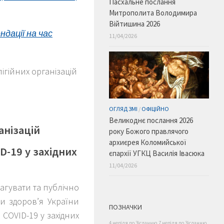
Пасхальне послання
Митрополита Володимира
Війтишина 2026
дації на час
11/04/2026
лігійних організацій
ОГЛЯД ЗМІ
/
ОФІЦІЙНО
Великоднє послання 2026
ганізацій
року Божого правлячого
архиєрея Коломийської
D-19 у західних
єпархії УГКЦ Василія Івасюка
11/04/2026
еагувати та публічно
ни здоров’я України
ПОЗНАЧКИ
COVID-19 у західних
4 неділя по Зісланню
7 неділя по Зісланню