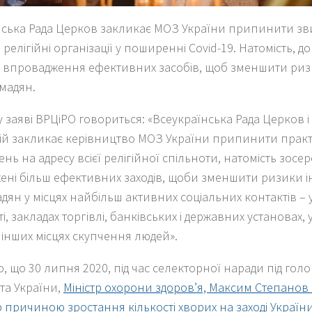
нська Рада Церков закликає МОЗ України припинити з
 релігійні організації у поширенні Covid-19. Натомість, д
а впровадження ефективних засобів, щоб зменшити ри
мадян.
 заяві ВРЦіРО говориться: «Всеукраїнська Рада Церков і
цій закликає керівництво МОЗ України припинити прак
нь на адресу всієї релігійної спільноти, натомість зосе
ені більш ефективних заходів, щоби зменшити ризики 
дян у місцях найбільш активних соціальних контактів –
і, закладах торгівлі, банківських і державних установах,
і інших місцях скупчення людей».
, що 30 липня 2020, під час селекторної наради під го
та України,
Міністр охорони здоров’я, Максим Степанов
причиною зростання кількості хворих на заході України