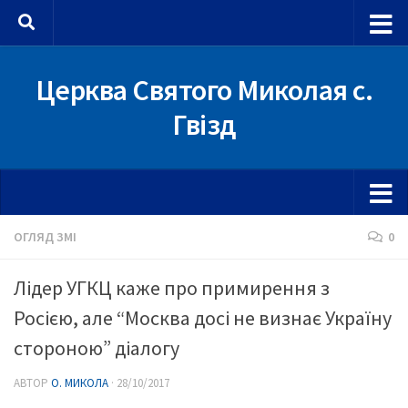
Skip to content
Церква Святого Миколая с.
Гвізд
ОГЛЯД ЗМІ
0
Лідер УГКЦ каже про примирення з
Росією, але “Москва досі не визнає Україну
стороною” діалогу
АВТОР
О. МИКОЛА
·
28/10/2017