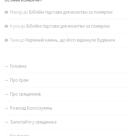
ОСТАННІ КОМЕНТАРІ
Макар
до
Біблійні підстави для молитви за померлих
Iryna
до
Біблійні підстави для молитви за померлих
Таня
до
Наріжний камінь, що його відкинули будівничі…
Головна
Про Храм
Про священиків
Розклад Богослужень
Запитайте у священика
Контакти