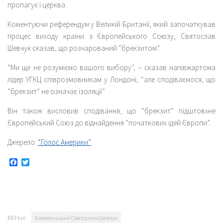
пропагує і церква.
Коментуючи референдум у Великій Британії, який започаткував
процес виходу країни з Європейського Союзу, Святослав
Шевчук сказав, що розчарований “брекзитом”.
“Ми ще не розуміємо вашого вибору”, – сказав напівжартома
лідер УГКЦ співрозмовникам у Лондоні, “але сподіваємося, що
“брекзит” не означає ізоляції”.
Він також висловив сподівання, що “брекзит” підштовхне
Європейський Союз до віднайдення “початкових ідей Європи”.
Джерело:
“Голос Америки”
Facebook
Twitter
Мітки:
Блаженніший Святослав Шевчук