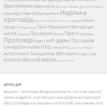
Десять Божих Заповідей
у Єрусалим
Християнина
Звернення
Зіслання Святого Духа
Квітна Неділя
Недільна
Наш обряд
Наша Віра
Наші Фото
проповідь
Новини
Новини
Неділя Томина
Неділя самарянки
Пастирські
Папа Франциск
Парафії
П'ятидесятниця
Послання
Притчі
листи
Притча
Проповідь
Подружжя
Проповіді
Різдвяні Послання
Різдво ГНІХ
Синод Єпископів УГКЦ
Синод УГКЦ
гадаринські біснуваті
митрополит Володимир Війтишин
о. Яцек Салій
єпископ Василій Івасюк
єпископат УГКЦ
ЦИТАТА ДНЯ
Якщо Бог – не Господь і Владика мого життя, то я стаю сам собі
паном і владикою, стаю абсолют¬ним центром мого власного
світу і розглядаю все, виходячи з моїх потреб, моїх бажань і моєї