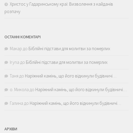
Христос у Гадаринському краї: Визволення з кайданів
розпачу
ОСТАННІ КОМЕНТАРІ
Макар
до
Біблійні підстави для молитви за померлих
Iryna
до
Біблійні підстави для молитви за померлих
Таня
до
Наріжний камінь, що його відкинули будівничі…
о. Микола
до
Наріжний камінь, що його відкинули будівничі…
Галина
до
Наріжний камінь, що його відкинули будівничі…
АРХІВИ