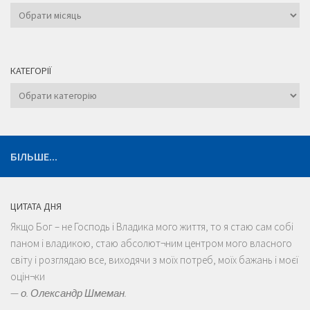
Архіви
КАТЕГОРІЇ
Категорії
БІЛЬШЕ...
ЦИТАТА ДНЯ
Якщо Бог – не Господь і Владика мого життя, то я стаю сам собі
паном і владикою, стаю абсолют¬ним центром мого власного
світу і розглядаю все, виходячи з моїх потреб, моїх бажань і моєї
оцін¬ки
—
о. Олександр Шмеман.