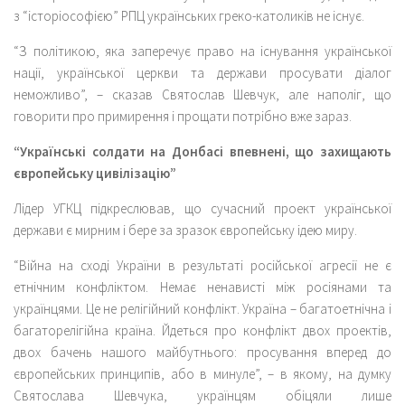
з “історіософією” РПЦ українських греко-католиків не існує.
“З політикою, яка заперечує право на існування української
нації, української церкви та держави просувати діалог
неможливо”, – сказав Святослав Шевчук, але наполіг, що
говорити про примирення і прощати потрібно вже зараз.
“Українські солдати на Донбасі впевнені, що захищають
європейську цивілізацію”
Лідер УГКЦ підкреслював, що сучасний проект української
держави є мирним і бере за зразок європейську ідею миру.
“Війна на сході України в результаті російської агресії не є
етнічним конфліктом. Немає ненависті між росіянами та
українцями. Це не релігійний конфлікт. Україна – багатоетнічна і
багаторелігійна країна. Йдеться про конфлікт двох проектів,
двох бачень нашого майбутнього: просування вперед до
європейських принципів, або в минуле”, – в якому, на думку
Святослава Шевчука, українцям обіцяли лише