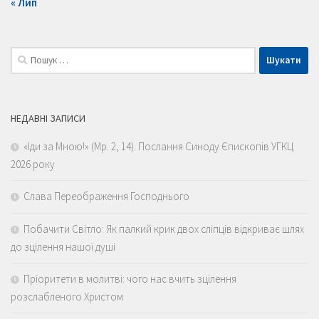
« Лип
Пошук:
НЕДАВНІ ЗАПИСИ
«Іди за Мною!» (Мр. 2, 14). Послання Синоду Єпископів УГКЦ
2026 року
Слава Переображення Господнього
Побачити Світло: Як палкий крик двох сліпців відкриває шлях
до зцілення нашої душі
Пріоритети в молитві: чого нас вчить зцілення
розслабленого Христом