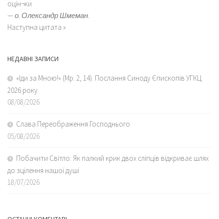
оцін¬ки
—
о. Олександр Шмеман.
Наступна цитата »
НЕДАВНІ ЗАПИСИ
«Іди за Мною!» (Мр. 2, 14). Послання Синоду Єпископів УГКЦ
2026 року
08/08/2026
Слава Переображення Господнього
05/08/2026
Побачити Світло: Як палкий крик двох сліпців відкриває шлях
до зцілення нашої душі
18/07/2026