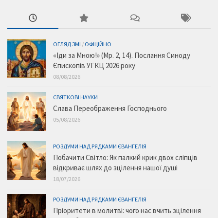
ОГЛЯД ЗМІ
/
ОФІЦІЙНО
«Іди за Мною!» (Мр. 2, 14). Послання Синоду
Єпископів УГКЦ 2026 року
08/08/2026
СВЯТКОВІ НАУКИ
Слава Переображення Господнього
05/08/2026
РОЗДУМИ НАД РЯДКАМИ ЄВАНГЕЛІЯ
Побачити Світло: Як палкий крик двох сліпців
відкриває шлях до зцілення нашої душі
18/07/2026
РОЗДУМИ НАД РЯДКАМИ ЄВАНГЕЛІЯ
Пріоритети в молитві: чого нас вчить зцілення