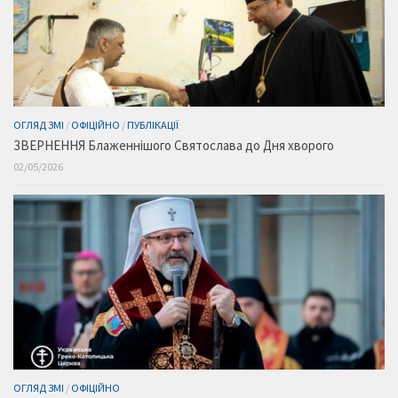
ОГЛЯД ЗМІ
/
ОФІЦІЙНО
/
ПУБЛІКАЦІЇ
ЗВЕРНЕННЯ Блаженнішого Святослава до Дня хворого
02/05/2026
ОГЛЯД ЗМІ
/
ОФІЦІЙНО