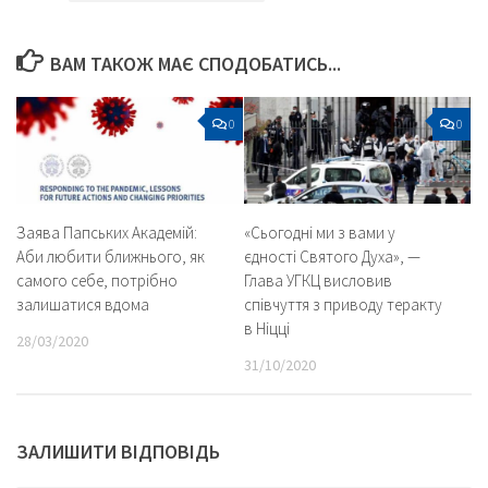
ВАМ ТАКОЖ МАЄ СПОДОБАТИСЬ...
0
0
Заява Папських Академій:
«Сьогодні ми з вами у
Аби любити ближнього, як
єдності Святого Духа», —
самого себе, потрібно
Глава УГКЦ висловив
залишатися вдома
співчуття з приводу теракту
в Ніцці
28/03/2020
31/10/2020
ЗАЛИШИТИ ВІДПОВІДЬ