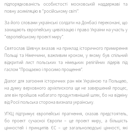
підпорядкованість особистості московській наддержаві та
повну асиміляцію в “російському світі”.
За його словами українські солдати на Донбасі переконані, що
захищають європейську цивілізацію і право України на участь у
“європейському проекті миру”.
Святослав Шевчук вказав на приклад історичного примирення
Польщі та Німеччини, важливим кроком, у якому був спільний
відкритий лист польських та німецьких релігійних лідерів під
гаслом “Прощаємо і просимо прощення”.
Діалог для загоєння історичних ран між Україною та Польщею,
на думку верховного архієпископа ще не завершений процес,
але він пройшов набагато продуктивніший шлях, бо на відміну
від Росії польська сторона визнала українську.
УГКЦ підтримує європейські прагнення, сказав предстоятель,
бо проект сучасної Європи – це проект миру, а більшість
цінностей і принципів ЄС – це загальнолюдські цінності, які