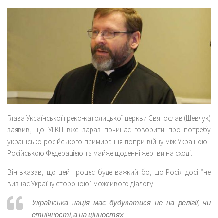
Глава Української греко-католицької церкви Святослав (Шевчук)
заявив, що УГКЦ вже зараз починає говорити про потребу
українсько-російського примирення попри війну між Україною і
Російською Федерацією та майже щоденні жертви на сході.
Він вказав, що цей процес буде важкий бо, що Росія досі “не
визнає Україну стороною” можливого діалогу.
Українська нація має будуватися не на релігії, чи
етнічності, а на цінностях