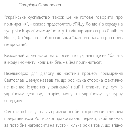
Патріарх Святослав
“Українське суспільство також ще не готове говорити про
примирення”, – сказав предстоятель УГКЦ у Лондоні в середу на
зустрічі в Королівському інституті з міжнародних справ Chatham
House, бо Україна за його словами “зазнала багато ран і біль
ще зростає”.
Верховний архієпископ наголосив, що українці ще не “бачать
виходу і моменту, коли цей біль – війна припиниться”.
Перешкодою для діалогу як частини процесу примирення
Святослав Шевчук назвав те, що російська сторона фактично
не визнає існування української нації і ставить під сумнів
українську державу, історію, мову та українську культурну
спадщину.
Святослав Шевчук навів приклад особистої розмови з чільним
представником Російської православної церкви, який вважав
за потрібне наголосити на зустрічі кілька років тому, що згідно