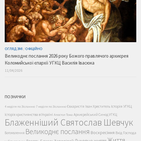
ОГЛЯД ЗМІ
/
ОФІЦІЙНО
Великоднє послання 2026 року Божого правлячого архиєрея
Коломийської єпархії УГКЦ Василія Івасюка
11/04/2026
ПОЗНАЧКИ
Історія УГКЦ
Євхаристія
Іван Хреститель
4 неділя по Зісланню
7 неділя по Зісланню
Історія християнства в Україні
Архиєрейський Синод УГКЦ
Апостол Тома
Блаженніший Святослав Шевчук
Великоднє послання
Воскресіння
Вхід Господа
Богоявлення
Життя
Духовне життя