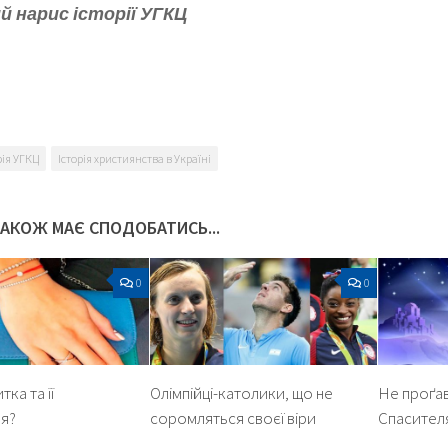
й нарис історії УГКЦ
k
er
рія УГКЦ
Історія християнства в Україні
ТАКОЖ МАЄ СПОДОБАТИСЬ...
0
0
ка та її
Олімпійці-католики, що не
Не проґа
я?
соромляться своєї віри
Спасител