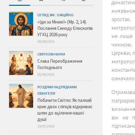
династи
князівно
ОГЛЯД ЗМІ
/
ОФІЦІЙНО
зростає
«Іди за Мною!» (Мр. 2, 14).
митропол
Послання Синоду Єпископів
УГКЦ 2026 року
не лише 
08/08/2026
чинною. 
Церкви, п
СВЯТКОВІ НАУКИ
митропол
Слава Переображення
Господнього
константи
05/08/2026
означало 
РОЗДУМИ НАД РЯДКАМИ
Отримавш
ЄВАНГЕЛІЯ
патріарх
Побачити Світло: Як палкий
крик двох сліпців відкриває
визнання 
шлях до зцілення нашої
він не п
душі
підписани
18/07/2026
патріарх