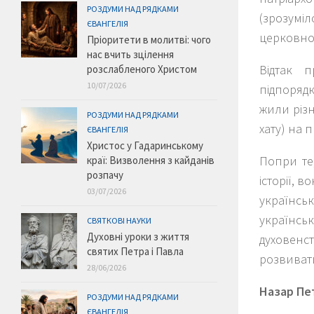
РОЗДУМИ НАД РЯДКАМИ
(зрозум
ЄВАНГЕЛІЯ
церковнос
Пріоритети в молитві: чого
нас вчить зцілення
Відтак 
розслабленого Христом
10/07/2026
підпоряд
жили різн
РОЗДУМИ НАД РЯДКАМИ
хату) на 
ЄВАНГЕЛІЯ
Христос у Гадаринському
Попри те
краї: Визволення з кайданів
розпачу
історії, 
03/07/2026
українсь
українсь
СВЯТКОВІ НАУКИ
Духовні уроки з життя
духовенс
святих Петра і Павла
розвиват
28/06/2026
Назар Пе
РОЗДУМИ НАД РЯДКАМИ
ЄВАНГЕЛІЯ