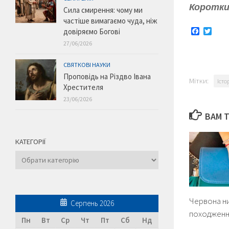
Коротки
Сила смирення: чому ми
частіше вимагаємо чуда, ніж
Faceboo
Twitt
довіряємо Богові
27/06/2026
СВЯТКОВІ НАУКИ
Проповідь на Різдво Івана
Мітки:
Істо
Хрестителя
23/06/2026
ВАМ 
КАТЕГОРІЇ
Категорії
Червона нит
Серпень 2026
походженн
Пн
Вт
Ср
Чт
Пт
Сб
Нд