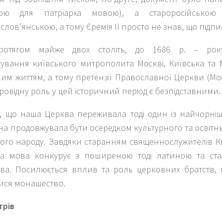
ілою для патріарха мовою), а староросійсько
лов’янською, а тому Єремія II просто не знав, що підпи
протягом майже двох століть, до 1686 р. – року
кування київського митрополита Мос­кві, Київська та
им життям, а тому претензії Православної Церкви (Мо
провідну роль у цей історичний період є безпідстав­ними.
, що наша Церква переживала тоді один із найчорніши
вона продовжувала бути осеред­ком культурного та освітн
кого народу. Завдяки старанням священнослужителів К
ка мова конкурує з поширеною тоді лати­ною та ст
тва. Посилюється вплив та роль церковних братств,
ися монашество.
трів