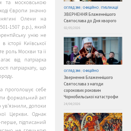
м та московською
ОГЛЯД ЗМІ
/
ОФІЦІЙНО
/
ПУБЛІКАЦІЇ
оді Європи знач­но
ЗВЕРНЕННЯ Блаженнішого
княгині Олени на
Святослава до Дня хворого
1-1507 р.р.), який
02/05/2026
рентійську унію не
 історії Київської
е роль Москви та її
гає від патріарха
сті патріарха­ту, що
ОГЛЯД ЗМІ
/
ОФІЦІЙНО
ороду.
Звернення Блаженнішого
Святослава з нагоди
ва проголошує себе
сорокових роковин
Чорнобильської катастрофи
сати формальний акт
24/04/2026
го ув’язнили, допоки
кої Церкви. Однак
о-перше, підписаний
­писано не грецькою