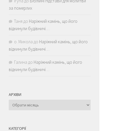
Iryna
до
Біблійні підстави для молитви
за померлих
Таня
до
Наріжний камінь, що його
відкинули будівничі…
о. Микола
до
Наріжний камінь, що його
відкинули будівничі…
Галина
до
Наріжний камінь, що його
відкинули будівничі…
АРХІВИ
Архіви
КАТЕГОРІЇ