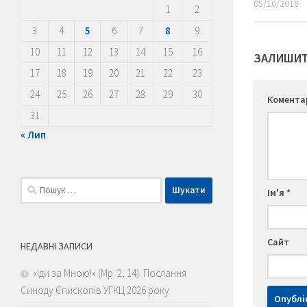
05/10/2018
1
2
3
4
5
6
7
8
9
10
11
12
13
14
15
16
ЗАЛИШИТ
17
18
19
20
21
22
23
24
25
26
27
28
29
30
Комент
31
« Лип
Пошук:
Ім'я
*
Сайт
НЕДАВНІ ЗАПИСИ
«Іди за Мною!» (Мр. 2, 14). Послання
Синоду Єпископів УГКЦ 2026 року