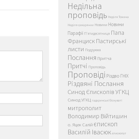
Недільна
проповідь
Неділя Томина
Новини
Новини
Неділя самарянки
Папа
Парафії
П'ятидесятниця
Пастирські
Франциск
листи
Подружжя
Послання
Притча
Притчі
Проповідь
Проповіді
Різдво ГНІХ
Різдвяні Послання
Синод Єпископів УГКЦ
Синод УГКЦ
гадаринські біснуваті
митрополит
Володимир Війтишин
єпископ
о. Яцек Салій
Василій Івасюк
єпископат