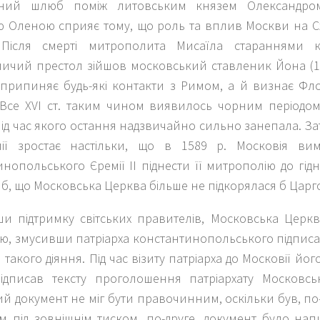
чний шлюб поміж литовсь­ким князем Олександро
ю Оленою сприяє тому, що роль та вплив Москви на Сх
. Після смерті митрополита Мисаїла стараннями 
ичий престол зійшов московський ставленик Йона (150
припиняє будь-які контакти з Римом, а й визнає Фло
Все XVI ст. таким чином виявилось чорним періодом в
ід час якого остання надзвичайно сильно занепала. Зат
ії зростає настільки, що в 1589 р. Московія вима
нополь­ського Єремії II піднести її митрополію до гідно
б, що Московська Церква більше не підкоряла­ся б Царг
и підтримку світських правителів, Московська Церк
ією, змусивши патріарха константинопольського підпи
такого діяння. Під час візиту патріарха до Московії йо
ідписав тексту проголошення патріархату Московсь
й документ не міг бути правочинним, оскільки був, п
ом під зовнішнім тиском, по-друге, документ було на