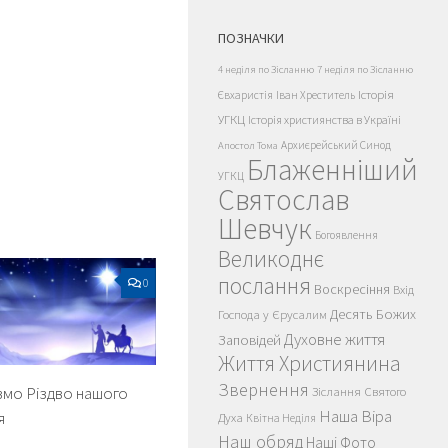
ПОЗНАЧКИ
4 неділя по Зісланню
7 неділя по Зісланню
Історія
Євхаристія
Іван Хреститель
УГКЦ
Історія християнства в Україні
Архиєрейський Синод
Апостол Тома
Блаженніший
УГКЦ
Святослав
Шевчук
Богоявлення
Великоднє
послання
0
Воскресіння
Вхід
Десять Божих
Господа у Єрусалим
Духовне життя
Заповідей
Життя Християнина
Звернення
вмо Різдво нашого
Зіслання Святого
Наша Віра
я
Духа
Квітна Неділя
Наш обряд
Наші Фото