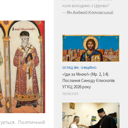
коли виходимо з Церкви?
—
Ян Анджей Клочовський
ОГЛЯД ЗМІ
/
ОФІЦІЙНО
«Іди за Мною!» (Мр. 2, 14).
Послання Синоду Єпископів
УГКЦ 2026 року
08/08/2026
шується. Політичний