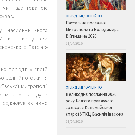
ю чи адаптованою
сував.
ОГЛЯД ЗМІ
/
ОФІЦІЙНО
Пасхальне послання
Митрополита Володимира
 на­сильницького
Війтишина 2026
 Московська Церкви
11/04/2026
сковського Патріар­
х періодів у своїй
ьо-релігійного життя
иївської митрополії
ОГЛЯД ЗМІ
/
ОФІЦІЙНО
ає мовою народу й
Великоднє послання 2026
року Божого правлячого
 продовжує активно
архиєрея Коломийської
єпархії УГКЦ Василія Івасюка
11/04/2026