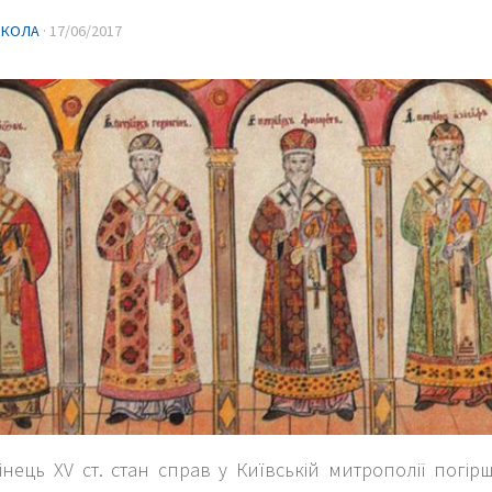
ИКОЛА
·
17/06/2017
інець XV ст. стан справ у Київській митрополії погір