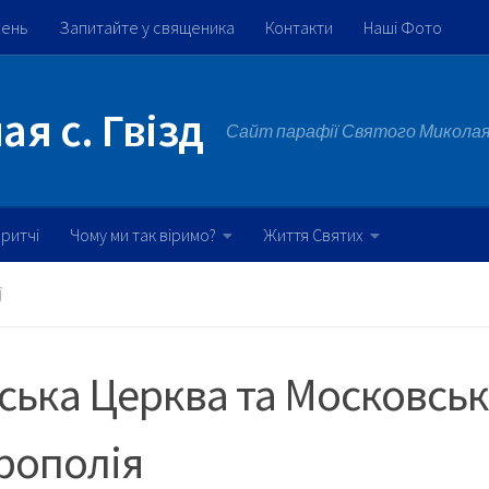
жень
Запитайте у священика
Контакти
Наші Фото
я с. Гвізд
Сайт парафії Святого Миколая 
ритчі
Чому ми так віримо?
Життя Святих
Ї
ська Церква та Московсь
рополія