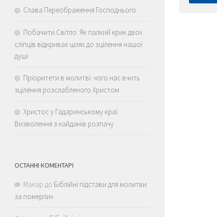
Слава Переображення Господнього
Побачити Світло: Як палкий крик двох
сліпців відкриває шлях до зцілення нашої
душі
Пріоритети в молитві: чого нас вчить
зцілення розслабленого Христом
Христос у Гадаринському краї:
Визволення з кайданів розпачу
ОСТАННІ КОМЕНТАРІ
Макар
до
Біблійні підстави для молитви
за померлих