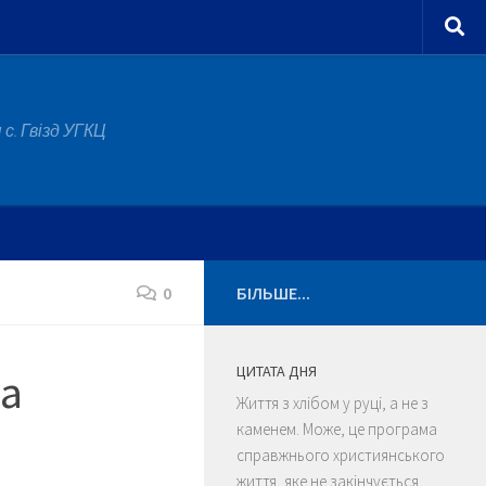
с. Гвізд УГКЦ
0
БІЛЬШЕ...
ЦИТАТА ДНЯ
ка
Життя з хлібом у руці, а не з
каменем. Може, це програма
справжнього християнського
життя, яке не закінчується,