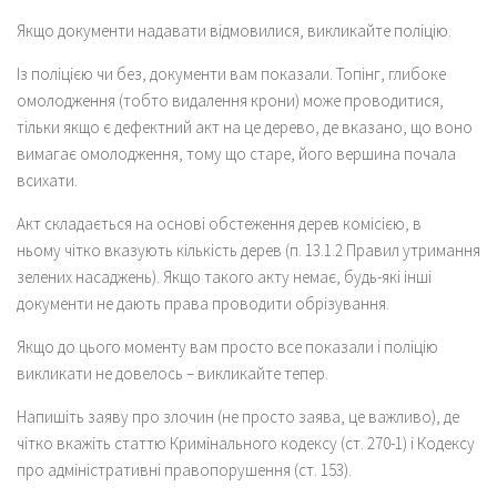
Якщо документи надавати відмовилися, викликайте поліцію.
Із поліцією чи без, документи вам показали. Топінг, глибоке
омолодження (тобто видалення крони) може проводитися,
тільки якщо є дефектний акт на це дерево, де вказано, що воно
вимагає омолодження, тому що старе, його вершина почала
всихати.
Акт складається на основі обстеження дерев комісією, в
ньому чітко вказують кількість дерев (п. 13.1.2 Правил утримання
зелених насаджень). Якщо такого акту немає, будь-які інші
документи не дають права проводити обрізування.
Якщо до цього моменту вам просто все показали і поліцію
викликати не довелось – викликайте тепер.
Напишіть заяву про злочин (не просто заява, це важливо), де
чітко вкажіть статтю Кримінального кодексу (ст. 270-1) і Кодексу
про адміністративні правопорушення (ст. 153).