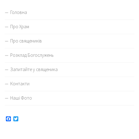
Головна
Про Храм
Про священиків
Розклад Богослужень
Запитайте у священика
Контакти
Наші Фото
Facebook
Twitter