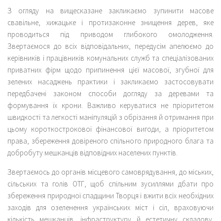
З огляду на вищесказане закликаємо зупинити масове
свавільне, хижацьке і протизаконне знищення дерев, яке
проводиться під приводом глибокого омолодження.
Звертаємося до всіх відповідальних, передусім апелюємо до
керівників і працівників комунальних служб та спеціалізованих
приватних фірм щодо припинення цієї масової, згубної для
зелених насаджень практики і закликаємо застосовувати
передбачені законом способи догляду за деревами та
формування їх крони. Важливо керуватися не пріоритетом
швидкості та легкості маніпуляцій з обрізання й отримання при
цьому короткострокової фінансової вигоди, а пріоритетом
права, збереження довіреного спільного природного блага та
добробуту мешканців відповідних населених пунктів.
Звертаємось до органів місцевого самоврядування, до міських,
сільських та голів ОТГ, щоб спільним зусиллями дбати про
збереження природної спадщини Творця і вжити всіх необхідних
заходів для озеленення українських міст і сіл, враховуючи
кількість мешканців, інфраструктуру й естетичну складову.