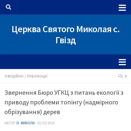
Skip to content
Церква Святого Миколая с.
Гвізд
ОФІЦІЙНО
/
ПУБЛІКАЦІЇ
0
Звернення Бюро УГКЦ з питань екології з
приводу проблеми топінгу (надмірного
обрізування) дерев
АВТОР
О. МИКОЛА
·
01/03/2019