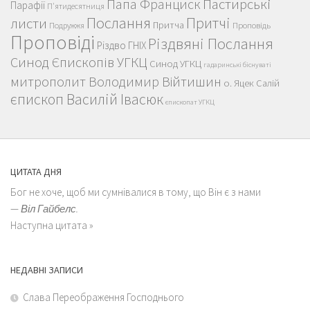
Пастирські
Папа Франциск
Парафії
П'ятидесятниця
Послання
Притчі
листи
Притча
Проповідь
Подружжя
Проповіді
Різдвяні Послання
Різдво ГНІХ
Синод Єпископів УГКЦ
Синод УГКЦ
гадаринські біснуваті
митрополит Володимир Війтишин
о. Яцек Салій
єпископ Василій Івасюк
єпископат УГКЦ
ЦИТАТА ДНЯ
Бог не хоче, щоб ми сумнівалися в тому, що Він є з нами
—
Віл Гайбелс.
Наступна цитата »
НЕДАВНІ ЗАПИСИ
Слава Переображення Господнього