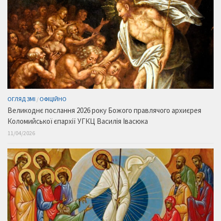
ОГЛЯД ЗМІ
/
ОФІЦІЙНО
Великоднє послання 2026 року Божого правлячого архиєрея
Коломийської єпархії УГКЦ Василія Івасюка
11/04/2026