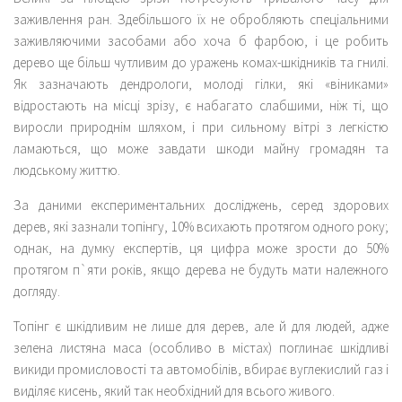
заживлення ран. Здебільшого їх не обробляють спеціальними
заживляючими засобами або хоча б фарбою, і це робить
дерево ще більш чутливим до уражень комах-шкідників та гнилі.
Як зазначають дендрологи, молоді гілки, які «віниками»
відростають на місці зрізу, є набагато слабшими, ніж ті, що
виросли природнім шляхом, і при сильному вітрі з легкістю
ламаються, що може завдати шкоди майну громадян та
людському життю.
За даними експериментальних досліджень, серед здорових
дерев, які зазнали топінгу, 10% всихають протягом одного року;
однак, на думку експертів, ця цифра може зрости до 50%
протягом п`яти років, якщо дерева не будуть мати належного
догляду.
Топінг є шкідливим не лише для дерев, але й для людей, адже
зелена листяна маса (особливо в містах) поглинає шкідливі
викиди промисловості та автомобілів, вбирає вуглекислий газ і
виділяє кисень, який так необхідний для всього живого.