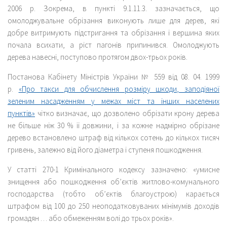
2006 р. Зокрема, в пункті 9.1.11.3. зазначається, що
омолоджувальне обрізання виконують лише для дерев, які
добре витримують підстригання та обрізання і вершина яких
почала всихати, а ріст пагонів припинився. Омолоджують
дерева навесні, поступово протягом двох-трьох років.
Постанова Кабінету Міністрів України № 559 від 08. 04. 1999
р.
«Про такси для обчислення розміру шкоди, заподіяної
зеленим насадженням у межах міст та інших населених
пунктів»
чітко визначає, що дозволено обрізати крону дерева
не більше ніж 30 % її довжини, і за кожне надмірно обрізане
дерево встановлено штраф від кількох сотень до кількох тисяч
гривень, залежно від його діаметра і ступеня пошкодження.
У статті 270-1 Кримінального кодексу зазначено: «умисне
знищення або пошкодження об’єктів житлово-комунального
господарства (тобто об’єктів благоустрою) карається
штрафом від 100 до 250 неоподатковуваних мінімумів доходів
громадян … або обмеженням волі до трьох років».