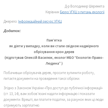
Д-р Володимир Шеремета
Керівник
Бюро УГКЦ з питань екології
Джерело:
Інформаційний ресурс УГКЦ
Додаток:
Пам’ятка
як діяти у випадку, коли ви стали свідком надмірного
обрізування крон дерев
(підготував Олексій Василюк, еколог МБО “Екологія-Право-
Людина” )
Побачивши обрізувачів дерев, просите зупинити роботу,
питаєте документи на проведення такої обрізки.
Згідно з Законом України «Про доступ до публічної інформації»
(ст. 13, 14), вам зобов’язані надати інформацію і показати
документи. Врешті, ви платите податки, за рахунок яких ці люди
отримують зарплатню.