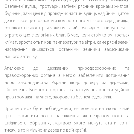
Озеленені вулиці, тротуари, затінені рясними кронами житлові
будинки, захищені від проїжджих частин вулиць надійним щитом
дерев – все це є ознаками комфортного міського середовища,
ознакою певного рівня життя, який, очевидно, знижується із
втратою цих екологічних благ. В час, коли стрімко змінюється
клімат, зростають пікові температури та вітри, саме рясні зелені
насадження лишаються останніми земними захисниками
нашого затишку.
Апелюємо до державних природоохоронних та
правоохоронних органів з метою забезпечити дотримання
норм законодавства України щодо догляду за деревами,
збереження Божого створіння і гарантування конституційних
прав громадян на чисте, здорове та безпечне довкілля.
Просимо всіх бути небайдужими, не мовчати на екологічний
гріх і захистити зелені насадження від неправомірного та
шкідливого обрізання, жертвою якого можуть стати сотні
тисяч, а то й мільйони дерев по всій країні.