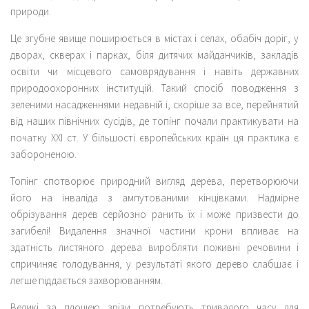
природи.
Це згубне явище поширюється в містах і селах, обабіч доріг, у
дворах, скверах і парках, біля дитячих майданчиків, закладів
освіти чи місцевого самоврядування і навіть державних
природоохоронних інституцій. Такий спосіб поводження з
зеленими насадженнями недавній і, скоріше за все, перейнятий
від наших північних сусідів, де топінг почали практикувати на
початку ХХІ ст. У більшості європейських країн ця практика є
забороненою.
Топінг спотворює природний вигляд дерева, перетворюючи
його на інваліда з ампутованими кінцівками. Надмірне
обрізування дерев серйозно ранить їх і може призвести до
загибелі! Видалення значної частини крони впливає на
здатність листяного дерева виробляти поживні речовини і
спричиняє голодування, у результаті якого дерево слабшає і
легше піддається захворюванням.
Великі за площею зрізи потребують тривалого часу для