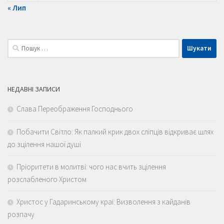
« Лип
Пошук:
НЕДАВНІ ЗАПИСИ
Слава Переображення Господнього
Побачити Світло: Як палкий крик двох сліпців відкриває шлях
до зцілення нашої душі
Пріоритети в молитві: чого нас вчить зцілення
розслабленого Христом
Христос у Гадаринському краї: Визволення з кайданів
розпачу