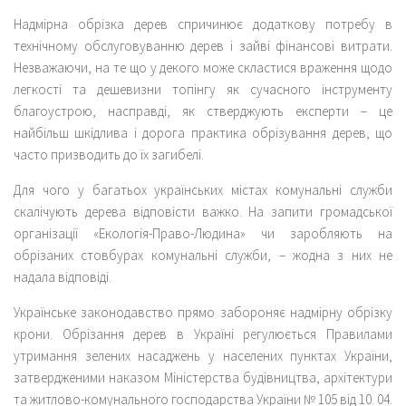
Надмірна обрізка дерев спричинює додаткову потребу в
технічному обслуговуванню дерев і зайві фінансові витрати.
Незважаючи, на те що у декого може скластися враження щодо
легкості та дешевизни топінгу як сучасного інструменту
благоустрою, насправді, як стверджують експерти – це
найбільш шкідлива і дорога практика обрізування дерев, що
часто призводить до їх загибелі.
Для чого у багатьох українських містах комунальні служби
скалічують дерева відповісти важко. На запити громадської
організації «Екологія-Право-Людина» чи заробляють на
обрізаних стовбурах комунальні служби, – жодна з них не
надала відповіді.
Українське законодавство прямо забороняє надмірну обрізку
крони. Обрізання дерев в Україні регулюється Правилами
утримання зелених насаджень у населених пунктах України,
затвердженими наказом Міністерства будівництва, архітектури
та житлово-комунального господарства України № 105 від 10. 04.