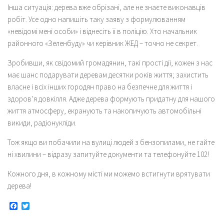
Інша ситуація: дерева вже обрізані, але не знаєте виконавців
робіт. Усе одно напишіть таку заяву з формулюванням
«невідомі мені особи» і віднесіть її в поліцію. Хто начальник
районного «Зеленбуду» чи керівник ЖЕД – точно не секрет.
Зробивши, як свідомий громадянин, такі прості дії, кожен з нас
має шанс подарувати деревам десятки років життя; захистить
власне і всіх інших городян право на безпечне для життя і
здоров’я довкілля. Адже дерева формують придатну для нашого
життя атмосферу, екранують та накопичують автомобільні
викиди, радіонукліди.
Тож якщо ви побачили на вулиці людей з бензопилами, не гайте
ні хвилини – відразу запитуйте документи та телефонуйте 102!
Кожного дня, в кожному місті ми можемо встигнути врятувати
дерева!
Facebook
Twitter