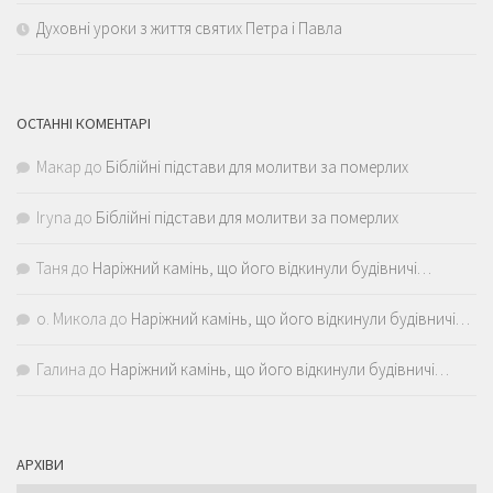
Духовні уроки з життя святих Петра і Павла
ОСТАННІ КОМЕНТАРІ
Макар
до
Біблійні підстави для молитви за померлих
Iryna
до
Біблійні підстави для молитви за померлих
Таня
до
Наріжний камінь, що його відкинули будівничі…
о. Микола
до
Наріжний камінь, що його відкинули будівничі…
Галина
до
Наріжний камінь, що його відкинули будівничі…
АРХІВИ