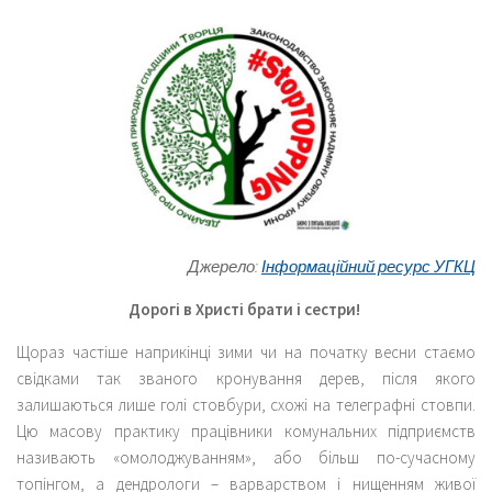
Джерело:
Інформаційний ресурс УГКЦ
Дорогі в Христі брати і сестри!
Щораз частіше наприкінці зими чи на початку весни стаємо
свідками так званого кронування дерев, після якого
залишаються лише голі стовбури, схожі на телеграфні стовпи.
Цю масову практику працівники комунальних підприємств
називають «омолоджуванням», або більш по-сучасному
топінгом, а дендрологи – варварством і нищенням живої