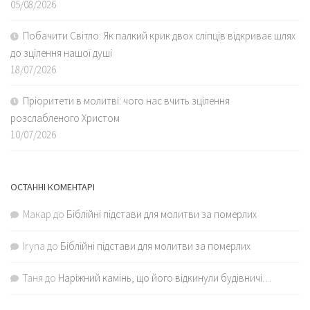
05/08/2026
Побачити Світло: Як палкий крик двох сліпців відкриває шлях
до зцілення нашої душі
18/07/2026
Пріоритети в молитві: чого нас вчить зцілення
розслабленого Христом
10/07/2026
ОСТАННІ КОМЕНТАРІ
Макар
до
Біблійні підстави для молитви за померлих
Iryna
до
Біблійні підстави для молитви за померлих
Таня
до
Наріжний камінь, що його відкинули будівничі…