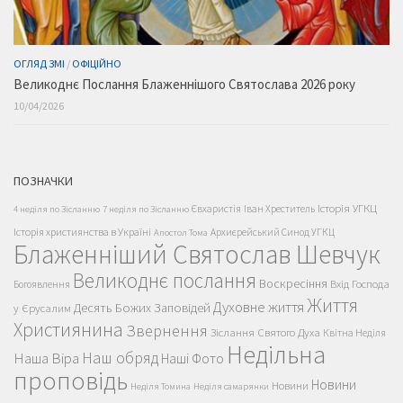
ОГЛЯД ЗМІ
/
ОФІЦІЙНО
Великоднє Послання Блаженнішого Святослава 2026 року
10/04/2026
ПОЗНАЧКИ
Історія УГКЦ
Євхаристія
Іван Хреститель
4 неділя по Зісланню
7 неділя по Зісланню
Історія християнства в Україні
Архиєрейський Синод УГКЦ
Апостол Тома
Блаженніший Святослав Шевчук
Великоднє послання
Воскресіння
Вхід Господа
Богоявлення
Життя
Духовне життя
Десять Божих Заповідей
у Єрусалим
Християнина
Звернення
Зіслання Святого Духа
Квітна Неділя
Недільна
Наш обряд
Наша Віра
Наші Фото
проповідь
Новини
Новини
Неділя Томина
Неділя самарянки