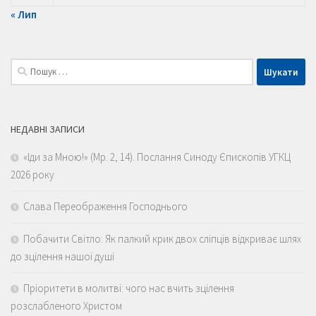
« Лип
Пошук:
НЕДАВНІ ЗАПИСИ
«Іди за Мною!» (Мр. 2, 14). Послання Синоду Єпископів УГКЦ
2026 року
Слава Переображення Господнього
Побачити Світло: Як палкий крик двох сліпців відкриває шлях
до зцілення нашої душі
Пріоритети в молитві: чого нас вчить зцілення
розслабленого Христом