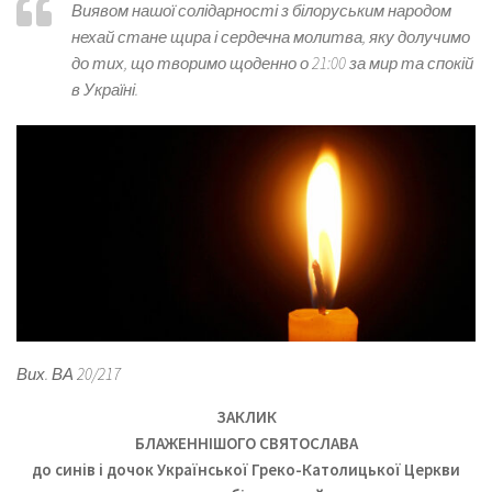
Виявом нашої солідарності з білоруським народом
нехай стане щира і сердечна молитва, яку долучимо
до тих, що творимо щоденно о 21:00 за мир та спокій
в Україні.
Вих. ВА 20/217
ЗАКЛИК
БЛАЖЕННІШОГО СВЯТОСЛАВА
до синів і дочок Української Греко-Католицької Церкви