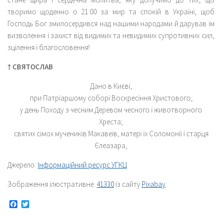
творимо щоденно о 21:00 за мир та спокій в Україні, щоб
Господь Бог змилосердився над нашими народами й дарував їм
визволення і захист від видимих та невидимих супротивних сил,
зцілення і благословення!
† СВЯТОСЛАВ
Дано в Києві,
при Патріаршому соборі Воскресіння Христового,
у день Походу з чесним Деревом чесного і животворного
Хреста;
святих сімох мучеників Макавеїв, матері їх Соломонії і старця
Єлеазара,
Джерело:
Інформаційний ресурс УГКЦ
Зображення ілюстративне:
41330
із сайту
Pixabay
Facebook
Twitter