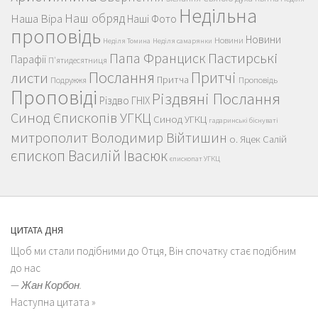
Недільна
Наш обряд
Наша Віра
Наші Фото
проповідь
Новини
Новини
Неділя Томина
Неділя самарянки
Пастирські
Папа Франциск
Парафії
П'ятидесятниця
Послання
Притчі
листи
Притча
Проповідь
Подружжя
Проповіді
Різдвяні Послання
Різдво ГНІХ
Синод Єпископів УГКЦ
Синод УГКЦ
гадаринські біснуваті
митрополит Володимир Війтишин
о. Яцек Салій
єпископ Василій Івасюк
єпископат УГКЦ
ЦИТАТА ДНЯ
Щоб ми стали подібними до Отця, Він спочатку стає подібним
до нас
—
Жан Корбон.
Наступна цитата »