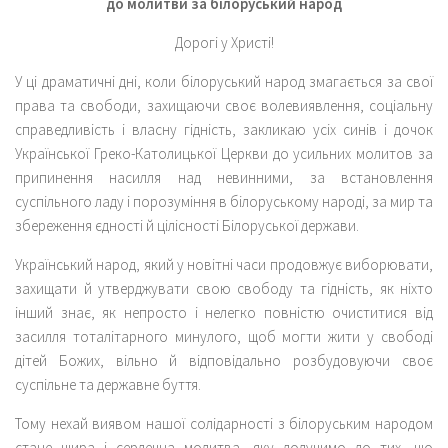
до молитви за білоруський народ
Дорогі у Христі!
У ці драматичні дні, коли білоруський народ змагається за свої
права та свободи, захищаючи своє волевиявлення, соціальну
справедливість і власну гідність, закликаю усіх синів і дочок
Української Греко-Католицької Церкви до усильних молитов за
припинення насилля над невинними, за встановлення
суспільного ладу і порозуміння в білоруському народі, за мир та
збереження єдності й цілісності Білоруської держави.
Український народ, який у новітні часи продовжує виборювати,
захищати й утверджувати свою свободу та гідність, як ніхто
інший знає, як непросто і нелегко повністю очиститися від
засилля тоталітарного минулого, щоб могти жити у свободі
дітей Божих, вільно й відповідально розбудовуючи своє
суспільне та державне буття.
Тому нехай виявом нашої солідарності з білоруським народом
стане щира і сердечна молитва, яку долучимо до тих, що