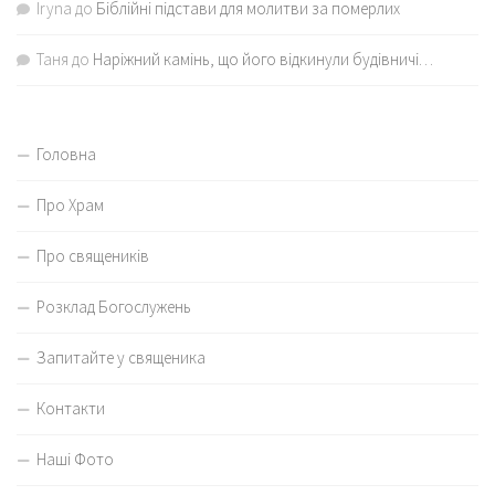
Iryna
до
Біблійні підстави для молитви за померлих
Таня
до
Наріжний камінь, що його відкинули будівничі…
Головна
Про Храм
Про священиків
Розклад Богослужень
Запитайте у священика
Контакти
Наші Фото