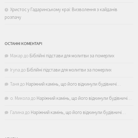
Христос у Гадаринському краї: Визволення з кайданів
розпачу
ОСТАННІ КОМЕНТАРІ
Макар
до
Біблійні підстави для молитви за померлих
Iryna
до
Біблійні підстави для молитви за померлих
Таня
до
Наріжний камінь, що його відкинули будівничі…
о. Микола
до
Наріжний камінь, що його відкинули будівничі…
Галина
до
Наріжний камінь, що його відкинули будівничі…