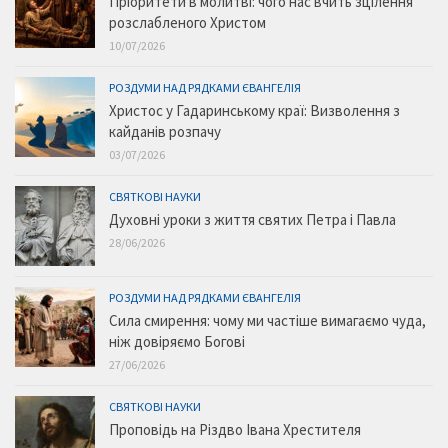
Пріоритети в молитві: чого нас вчить зцілення
розслабленого Христом
10/07/2026
РОЗДУМИ НАД РЯДКАМИ ЄВАНГЕЛІЯ
Христос у Гадаринському краї: Визволення з
кайданів розпачу
03/07/2026
СВЯТКОВІ НАУКИ
Духовні уроки з життя святих Петра і Павла
28/06/2026
РОЗДУМИ НАД РЯДКАМИ ЄВАНГЕЛІЯ
Сила смирення: чому ми частіше вимагаємо чуда,
ніж довіряємо Богові
27/06/2026
СВЯТКОВІ НАУКИ
Проповідь на Різдво Івана Хрестителя