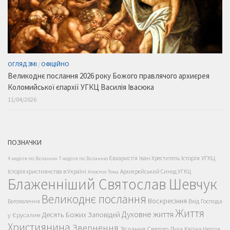
ОГЛЯД ЗМІ
/
ОФІЦІЙНО
Великоднє послання 2026 року Божого правлячого архиєрея
Коломийської єпархії УГКЦ Василія Івасюка
11/04/2026
ПОЗНАЧКИ
Історія УГКЦ
Євхаристія
Іван Хреститель
4 неділя по Зісланню
7 неділя по Зісланню
Історія християнства в Україні
Архиєрейський Синод УГКЦ
Апостол Тома
Блаженніший Святослав Шевчук
Великоднє послання
Воскресіння
Вхід Господа
Богоявлення
Життя
Духовне життя
Десять Божих Заповідей
у Єрусалим
Християнина
Звернення
Зіслання Святого Духа
Квітна Неділя