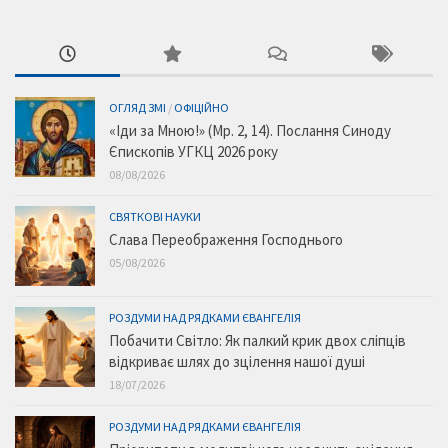
ОГЛЯД ЗМІ
/
ОФІЦІЙНО
«Іди за Мною!» (Мр. 2, 14). Послання Синоду
Єпископів УГКЦ 2026 року
08/08/2026
СВЯТКОВІ НАУКИ
Слава Переображення Господнього
05/08/2026
РОЗДУМИ НАД РЯДКАМИ ЄВАНГЕЛІЯ
Побачити Світло: Як палкий крик двох сліпців
відкриває шлях до зцілення нашої душі
18/07/2026
РОЗДУМИ НАД РЯДКАМИ ЄВАНГЕЛІЯ