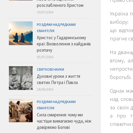
розслабленого Христом
10/07/2026
Україна п
вибору:
РОЗДУМИ НАД РЯДКАМИ
що відпов
ЄВАНГЕЛІЯ
Христос у Гадаринському
прагне св
краї: Визволення з кайданів
розпачу
На двана
03/07/2026
втому, а
непрости
СВЯТКОВІ НАУКИ
Духовні уроки з життя
боротьбі. 
святих Петра і Павла
28/06/2026
Однак ма
над слов
РОЗДУМИ НАД РЯДКАМИ
за своїх 
ЄВАНГЕЛІЯ
Сила смирення: чому ми
а про тр
частіше вимагаємо чуда, ніж
співвітчиз
довіряємо Богові