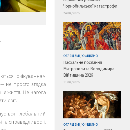
Чорнобильської катастрофи
24/04/2026
ні
ОГЛЯД ЗМІ
/
ОФІЦІЙНО
Пасхальне послання
Митрополита Володимира
Війтишина 2026
ються очікуванням
11/04/2026
 — не просто згадка
е життя. Це нагода
ти світ.
нується глобальний
 та справедливості.
ОГЛЯД ЗМІ
/
ОФІЦІЙНО
ва.