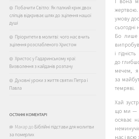
І вона м
Побачити Світло: Як палкий крик двох
жертвою.
сліпців відкриває шлях до зцілення нашої
умову дос
душі
сьогодні 
Бо лише 
Пріоритети в молитві: чого нас вчить
випробув
зцілення розслабленого Христом
і гідніс
Христос у Гадаринському краї:
до глибшо
Визволення з кайданів розпачу
мечем, 
за майбу
Духовні уроки з життя святих Петра і
темряві.
Павла
Хай зуст
що ми — н
ОСТАННІ КОМЕНТАРІ
осяває н
Макар
до
Біблійні підстави для молитви
неминучі
за померлих
нас і всю