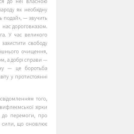
ся до неї власною
ароду як необхідну
ь подай», — звучить
я нас дороговказом.
а. У час великого
 захистити свободу
трішнього очищення,
м, а добрі справи —
ну — це боротьба
віту у протистоянні
усвідомленням того,
 вифлеємської зірки
— до перемоги, про
о сили, що оновлює