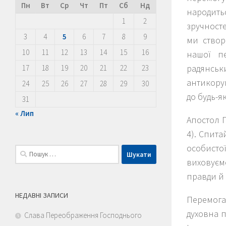
Пн
Вт
Ср
Чт
Пт
Сб
Нд
народитьс
1
2
зручнос
3
4
5
6
7
8
9
ми створ
10
11
12
13
14
15
16
нашої пе
радянсь
17
18
19
20
21
22
23
антикор
24
25
26
27
28
29
30
до будь-я
31
« Лип
Апостол П
4). Спита
особисто
Пошук:
виховуємо
правди й
НЕДАВНІ ЗАПИСИ
Перемога
духовна п
Слава Переображення Господнього