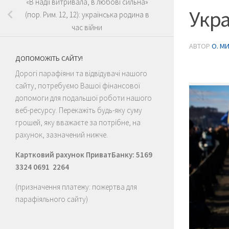
«В надії витривала, в любові сильна»
Укра
(пор. Рим. 12, 12): українська родина в
час війни
АВТОР
О. М
ДОПОМОЖІТЬ САЙТУ!
Дорогі парафіяни та відвідувачі нашого
сайту, потребуємо Вашої фінансової
допомоги для подальшої роботи нашого
веб-ресурсу. Перекажіть будь-яку суму
грошей, яку вважаєте за потрібне, на
рахунок, зазначений нижче.
Картковий рахунок ПриватБанку: 5169
3324 0691 2264
(призначення платежу: пожертва для
парафіяльного сайту)