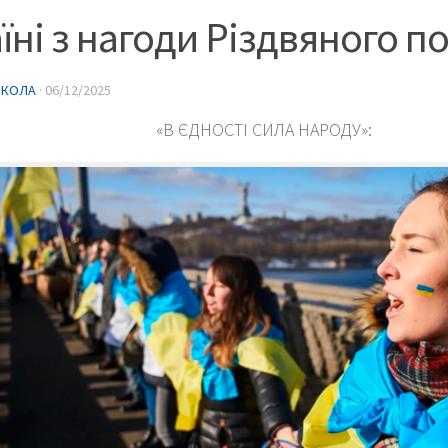
їні з нагоди Різдвяного п
ИКОЛА
·
06/12/2025
«В ЄДНОСТІ СИЛА НАРОДУ»: