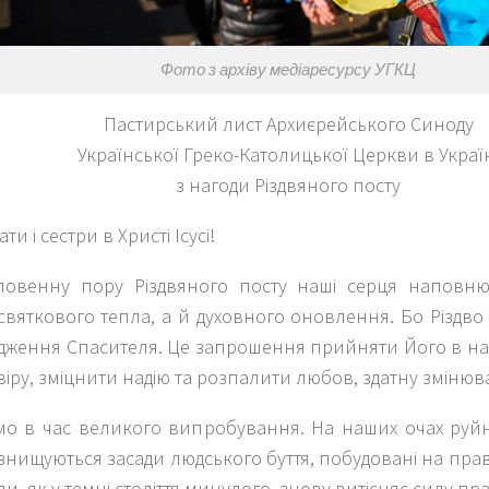
Фото з архіву медіаресурсу УГКЦ
Пастирський лист Архиєрейського Синоду
Української Греко-Католицької Церкви в Украї
з нагоди Різдвяного посту
ти і сестри в Христі Ісусі!
ловенну пору Різдвяного посту наші серця наповню
вяткового тепла, а й духовного оновлення. Бо Різдво
дження Спасителя. Це запрошення прийняти Його в наш
іру, зміцнити надію та розпалити любов, здатну змінюва
о в час великого випробування. На наших очах руй
знищуються засади людського буття, побудовані на праві
и, як у темні століття минулого, знову витісняє силу пра