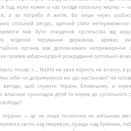
я тоді, коли кожен із нас складе посильну жертву — час
тей, а за потреби й життя. Бо лише через особи
имо спільний ресурс, здатний стати непереможною
ремоги має бути очищення суспільства від корупці
ких моделей керування державою, армією, ек
упційних органів має доповнювати непримиренне 
ких проявів хабарництва й розкрадання суспільної власн
авло писав: «… Майте на увазі користь не власну, а ра
ймо себе: чи дотримуємося ми цієї настанови? Чи готові
ї вигоди, щоб служити Україні, ближньому, а чере
 власним прикладом дітей та онуків до суспільного с
 свободи?
 України — це не лише політична чи військова мета
еремога світла над темрявою, правди над брехнею, лю