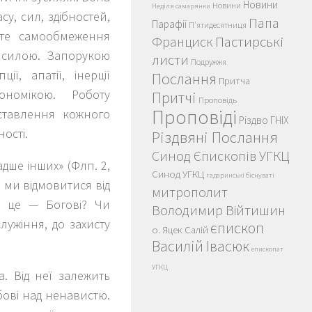
Новини
Новини
Неділя самарянки
у, сил, здібностей,
Папа
Парафії
П'ятидесятниця
сте самообмеження
Пастирські
Франциск
 силою. Запорукою
листи
Подружжя
ї, апатії, інерції
Послання
Притча
ономікою. Роботу
Притчі
Проповідь
Проповіді
ставлення кожного
Різдво ГНІХ
ості.
Різдвяні Послання
Синод Єпископів УГКЦ
дше інших» (Флп. 2,
Синод УГКЦ
гадаринські біснуваті
 ми відмовитися від
митрополит
з це — Богові? Чи
Володимир Війтишин
лужіння, до захисту
єпископ
о. Яцек Салій
Василій Івасюк
єпископат
УГКЦ
. Від неї залежить
бові над ненавистю.