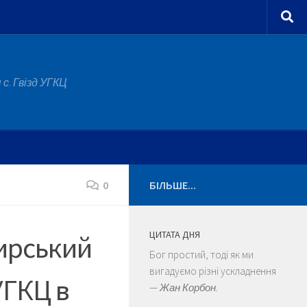
с. Гвізд УГКЦ
0
БІЛЬШЕ...
ЦИТАТА ДНЯ
тирський
Бог простий, тоді як ми
вигадуємо різні ускладнення
УГКЦ в
—
Жан Корбон.