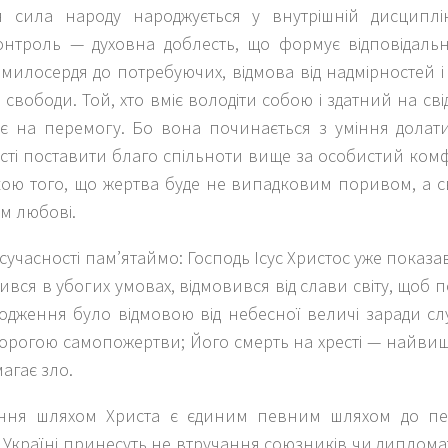
 сила народу народжується у внутрішній дисциплі
онтроль — духовна доблесть, що формує відповідальне
милосердя до потребуючих, відмова від надмірностей і 
свободи. Той, хто вміє володіти собою і здатний на св
ує на перемогу. Бо вона починається з уміння долати
ості поставити благо спільноти вище за особистий ко
кою того, що жертва буде не випадковим поривом, а с
м любові.
 сучасності пам’ятаймо: Господь Ісус Христос уже показ
ився в убогих умовах, відмовився від слави світу, щоб 
одження було відмовою від небесної величі заради сл
дорогою самопожертви; Його смерть на хресті — найви
агає зло.
ання шляхом Христа є єдиним певним шляхом до п
Україні принесуть не втручання союзників чи диплома