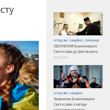
осту
ОГЛЯД ЗМІ
/
ОФІЦІЙНО
/
ПУБЛІКАЦІЇ
ЗВЕРНЕННЯ Блаженнішого
Святослава до Дня хворого
02/05/2026
ОГЛЯД ЗМІ
/
ОФІЦІЙНО
Звернення Блаженнішого
Святослава з нагоди
сорокових роковин