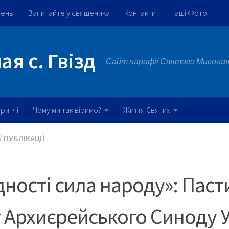
жень
Запитайте у священика
Контакти
Наші Фото
я с. Гвізд
Сайт парафії Святого Миколая 
ритчі
Чому ми так віримо?
Життя Святих
/
ПУБЛІКАЦІЇ
дності сила народу»: Пас
 Архиєрейського Синоду 