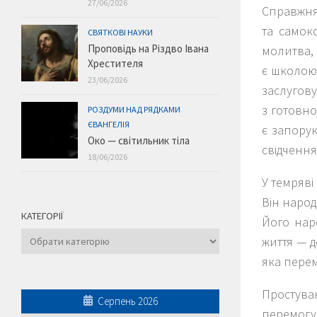
27/06/2026
Справжня
та самок
СВЯТКОВІ НАУКИ
Проповідь на Різдво Івана
молитва, 
Хрестителя
є школою 
23/06/2026
заслугов
з готовн
РОЗДУМИ НАД РЯДКАМИ
ЄВАНГЕЛІЯ
є запору
Око — світильник тіла
свідчення
18/06/2026
У темряві
Він народ
КАТЕГОРІЇ
Його нар
Категорії
життя — 
яка перем
Простув
Серпень 2026
перемогу 