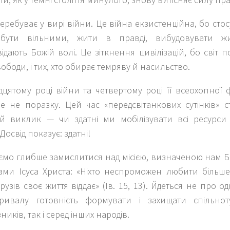
еребуває у вирі війни. Це війна екзистенційна, бо стос
 бути вільними, жити в правді, вибудовувати жи
ідають Божій волі. Це зіткнення цивілізацій, бо світ п
ободи, і тих, хто обирає темряву й насильство.
дцятому році війни та четвертому році її всеохопної
ле не поразку. Цей час «передсвітанкових сутінків» 
й виклик — чи здатні ми мобілізувати всі ресурси
Досвід показує: здатні!
ємо глибше замислитися над місією, визначеною нам 
ами Ісуса Христа: «Ніхто неспроможен любити більше,
друзів своє життя віддає» (Ів. 15, 13). Йдеться не про
ивалу готовність формувати і захищати спільнот
ників, так і серед інших народів.