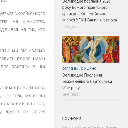
Великоднє послання 2026
року Божого правлячого
ується українського
архиєрея Коломийської
єпархії УГКЦ Василія Івасюка
ття на цінностях,
11/04/2026
оділився на тих, хто
 фази ми відчуваємо
ставить перед нами
 для звитяги в цій
ОГЛЯД ЗМІ
/
ОФІЦІЙНО
Великоднє Послання
Блаженнішого Святослава
Божим провидінням,
2026 року
 ніж тоді, коли він
10/04/2026
 одноразовий вчинок,
у друзів як серед
ПОЗНАЧКИ
4 неділя по Зісланню
7 неділя по Зісланню