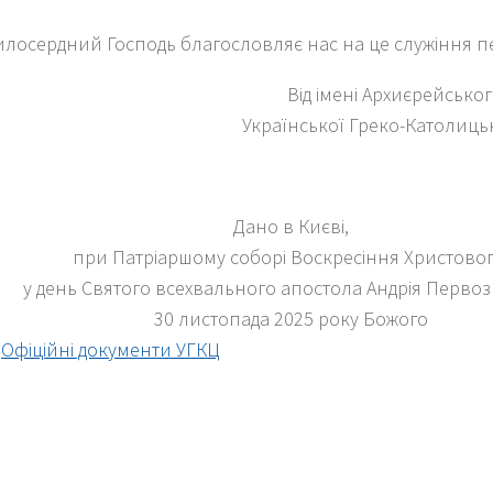
илосердний Господь благословляє нас на це служіння п
Від імені Архиєрейсько
Української Греко-Католицьк
Дано в Києві,
при Патріаршому соборі Воскресіння Христовог
у день Святого всехвального апостола Андрія Первоз
30 листопада 2025 року Божого
:
Офіційні документи УГКЦ
k
er