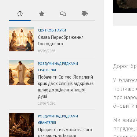
СВЯТКОВІ НАУКИ
Слава Переображення
Господнього
05/08/2026
РОЗДУМИ НАД РЯДКАМИ
Дорогі бра
ЄВАНГЕЛІЯ
Побачити Світло: Як палкий
У благос
крик двох сліпців відкриває
не лише с
шлях до зцілення нашої
душі
про наро
18/07/2026
оновити в
РОЗДУМИ НАД РЯДКАМИ
Ми живем
ЄВАНГЕЛІЯ
порядок, 
Пріоритети в молитві: чого
нас вчить зцілення
Право сил