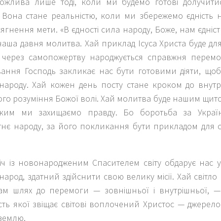
ожлива лише тоді, коли ми будемо готові долучити
 Вона стане реальністю, коли ми збережемо єдність н
ягнення мети. «В єдності сила народу, Боже, нам єдніст
наша давня молитва. Хай приклад Ісуса Христа буде дл
через самопожертву народжується справжня перемог
ання Господь закликає нас бути готовими діяти, щоб
ть народу. Хай кожен день посту стане кроком до вну
го розуміння Божої волі. Хай молитва буде нашим щито
яким ми захищаємо правду. Бо боротьба за Украї
тнє народу, за його покликання бути прикладом для с
річ із новонародженим Спасителем світу обдарує нас 
арод, здатний здійснити свою велику місії. Хай світло
ам шлях до перемоги — зовнішньої і внутрішньої, 
сть якої звіщає світові воплочений Христос — джерел
 землю.