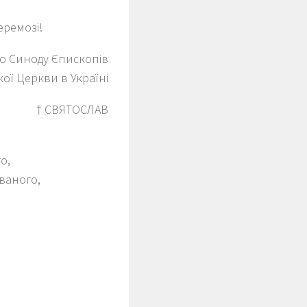
еремозі!
го Синоду Єпископів
ої Церкви в Україні
† СВЯТОСЛАВ
о,
ваного,