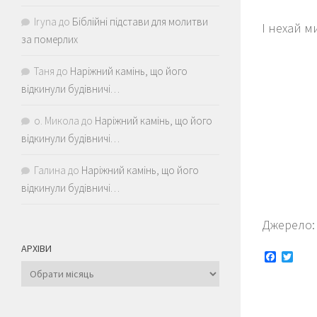
Iryna
до
Біблійні підстави для молитви
І нехай м
за померлих
Таня
до
Наріжний камінь, що його
відкинули будівничі…
о. Микола
до
Наріжний камінь, що його
відкинули будівничі…
Галина
до
Наріжний камінь, що його
відкинули будівничі…
Джерело
АРХІВИ
Faceboo
Twitt
Архіви