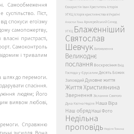
ні. Самообмеження
Історія
Євхаристія
Іван Хреститель
 суспільство. Піст,
УГКЦ
Історія християнства в Україні
від спокуси егоїзму
Архиєрейський Синод
Апостол Тома
Блаженніший
ідому самопожертву,
УГКЦ
Святослав
 власні пристрасті,
Шевчук
мфорт. Самоконтроль
Богоявлення
відомим і тривалим
Великоднє
послання
Воскресіння
Вхід
Десять Божих
Господа у Єрусалим
ав шлях до перемоги.
Духовне життя
Заповідей
подарувати спасіння.
Життя Християнина
ужіння людям; Його
Звернення
Зіслання Святого
щим виявом любові,
Наша Віра
Духа
Квітна Неділя
Наш обряд
Наші Фото
Недільна
еремоги. Справжню
проповідь
Неділя Томина
тичні зусилля. Вона