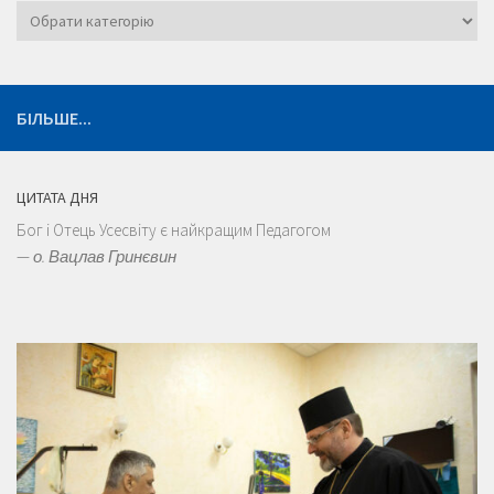
Категорії
БІЛЬШЕ...
ЦИТАТА ДНЯ
Бог і Отець Усесвіту є найкращим Педагогом
—
о. Вацлав Гринєвин