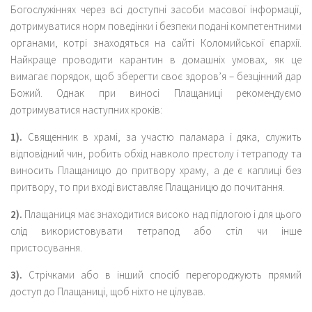
Богослужіннях через всі доступні засоби масової інформації,
дотримуватися норм поведінки і безпеки подані компетентними
органами, котрі знаходяться на сайті Коломийської єпархії.
Найкраще проводити карантин в домашніх умовах, як це
вимагає порядок, щоб зберегти своє здоров’я – безцінний дар
Божий. Однак при виносі Плащаниці рекомендуємо
дотримуватися наступних кроків:
1).
Священник в храмі, за участю паламара і дяка, служить
відповідний чин, робить обхід навколо престолу і тетраподу та
виносить Плащаницю до притвору храму, а де є каплиці без
притвору, то при вході виставляє Плащаницю до почитання.
2).
Плащаниця має знаходитися високо над підлогою і для цього
слід використовувати тетрапод або стіл чи інше
пристосування.
3).
Стрічками або в інший спосіб перегороджують прямий
доступ до Плащаниці, щоб ніхто не цілував.