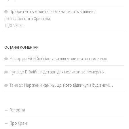
Пріоритети в молитві: чого нас вчить зцілення
розслабленого Христом
10/07/2026
ОСТАННІ КОМЕНТАРІ
Макар
до
Біблійні підстави для молитви за померлих
Iryna
до
Біблійні підстави для молитви за померлих
Таня
до
Наріжний камінь, що його відкинули будівничі…
Головна
Про Храм