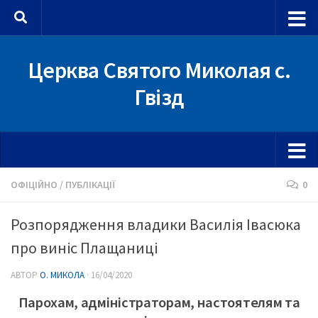
Skip to content
Церква Святого Миколая с.
Гвізд
ОФІЦІЙНО
/
ПУБЛІКАЦІЇ
0
Розпорядження владики Василія Івасюка
про виніс Плащаниці
АВТОР
О. МИКОЛА
·
16/04/2020
Парохам, адміністраторам, настоятелям та