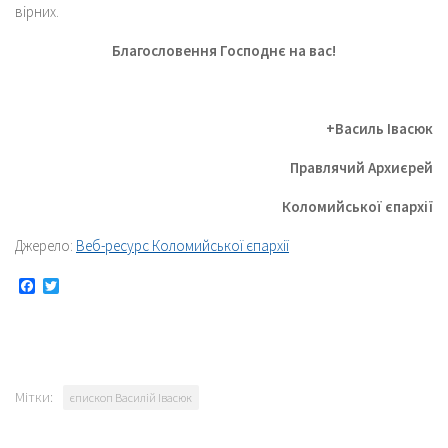
вірних.
Благословення Господнє на вас!
+Василь Івасюк
Правлячий Архиєрей
Коломийської єпархії
Джерело:
Веб-ресурс Коломийської єпархії
Facebook
Twitter
Мітки:
єпископ Василій Івасюк