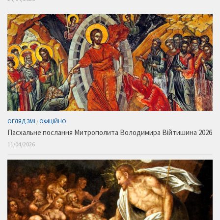
ОГЛЯД ЗМІ
/
ОФІЦІЙНО
Пасхальне послання Митрополита Володимира Війтишина 2026
11/04/2026