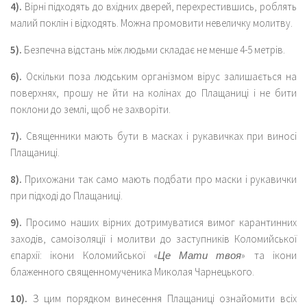
4).
Вірні підходять до вхідних дверей, перехрестившись, роблять
малий поклін і відходять. Можна промовити невеличку молитву.
5).
Безпечна відстань між людьми складає не менше 4-5 метрів.
6).
Оскільки поза людським організмом вірус залишається на
поверхнях, прошу не йти на колінах до Плащаниці і не бити
поклони до землі, щоб не захворіти.
7).
Священники мають бути в масках і рукавичках при виносі
Плащаниці.
8).
Прихожани так само мають подбати про маски і рукавички
при підході до Плащаниці.
9).
Просимо наших вірних дотримуватися вимог карантинних
заходів, самоізоляції і молитви до заступників Коломийської
єпархії: ікони Коломийської «
Це Мати твоя
» та ікони
блаженного священномученика Миколая Чарнецького.
10).
З цим порядком винесення Плащаниці ознайомити всіх