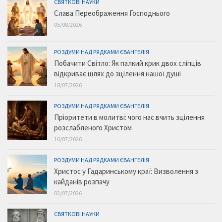
СВЯТКОВІ НАУКИ
Слава Переображення Господнього
05/08/2026
РОЗДУМИ НАД РЯДКАМИ ЄВАНГЕЛІЯ
Побачити Світло: Як палкий крик двох сліпців
відкриває шлях до зцілення нашої душі
18/07/2026
РОЗДУМИ НАД РЯДКАМИ ЄВАНГЕЛІЯ
Пріоритети в молитві: чого нас вчить зцілення
розслабленого Христом
10/07/2026
РОЗДУМИ НАД РЯДКАМИ ЄВАНГЕЛІЯ
Христос у Гадаринському краї: Визволення з
кайданів розпачу
03/07/2026
СВЯТКОВІ НАУКИ