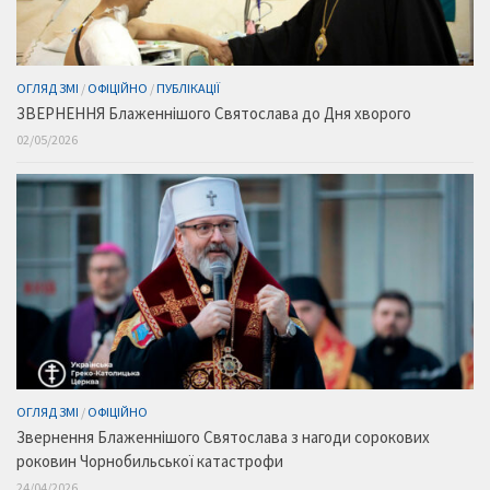
ОГЛЯД ЗМІ
/
ОФІЦІЙНО
/
ПУБЛІКАЦІЇ
ЗВЕРНЕННЯ Блаженнішого Святослава до Дня хворого
02/05/2026
ОГЛЯД ЗМІ
/
ОФІЦІЙНО
Звернення Блаженнішого Святослава з нагоди сорокових
роковин Чорнобильської катастрофи
24/04/2026