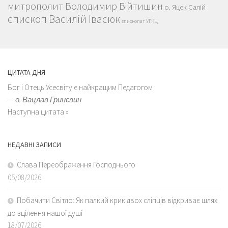
митрополит Володимир Війтишин
о. Яцек Салій
єпископ Василій Івасюк
єпископат УГКЦ
ЦИТАТА ДНЯ
Бог і Отець Усесвіту є найкращим Педагогом
—
о. Вацлав Гринєвин
Наступна цитата »
НЕДАВНІ ЗАПИСИ
Слава Переображення Господнього
05/08/2026
Побачити Світло: Як палкий крик двох сліпців відкриває шлях
до зцілення нашої душі
18/07/2026