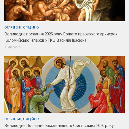
ОГЛЯД ЗМІ
/
ОФІЦІЙНО
Великоднє послання 2026 року Божого правлячого архиєрея
Коломийської єпархії УГКЦ Василія Івасюка
11/04/2026
ОГЛЯД ЗМІ
/
ОФІЦІЙНО
Великоднє Послання Блаженнішого Святослава 2026 року