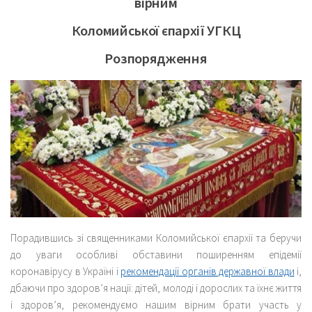
вірним
Коломийської єпархії УГКЦ
Розпорядження
Порадившись зі священниками Коломийської єпархії та беручи
до уваги особливі обставини поширенням епідемії
коронавірусу в Україні і
рекомендації органів державної влади
і,
дбаючи про здоров’я нації: дітей, молоді і дорослих та їхнє життя
і здоров’я, рекомендуємо нашим вірним брати участь у