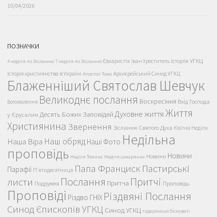
10/04/2026
ПОЗНАЧКИ
Історія УГКЦ
Євхаристія
Іван Хреститель
4 неділя по Зісланню
7 неділя по Зісланню
Історія християнства в Україні
Архиєрейський Синод УГКЦ
Апостол Тома
Блаженніший Святослав Шевчук
Великоднє послання
Воскресіння
Вхід Господа
Богоявлення
Життя
Духовне життя
Десять Божих Заповідей
у Єрусалим
Християнина
Звернення
Зіслання Святого Духа
Квітна Неділя
Недільна
Наш обряд
Наша Віра
Наші Фото
проповідь
Новини
Новини
Неділя Томина
Неділя самарянки
Пастирські
Папа Франциск
Парафії
П'ятидесятниця
Послання
Притчі
листи
Притча
Проповідь
Подружжя
Проповіді
Різдвяні Послання
Різдво ГНІХ
Синод Єпископів УГКЦ
Синод УГКЦ
гадаринські біснуваті