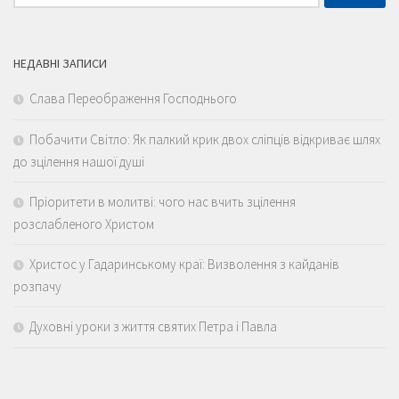
НЕДАВНІ ЗАПИСИ
Слава Переображення Господнього
Побачити Світло: Як палкий крик двох сліпців відкриває шлях
до зцілення нашої душі
Пріоритети в молитві: чого нас вчить зцілення
розслабленого Христом
Христос у Гадаринському краї: Визволення з кайданів
розпачу
Духовні уроки з життя святих Петра і Павла