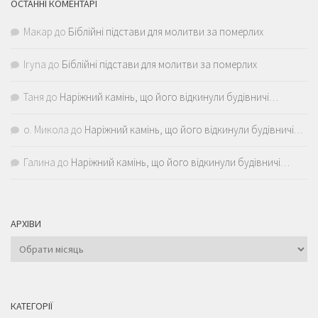
ОСТАННІ КОМЕНТАРІ
Макар
до
Біблійні підстави для молитви за померлих
Iryna
до
Біблійні підстави для молитви за померлих
Таня
до
Наріжний камінь, що його відкинули будівничі…
о. Микола
до
Наріжний камінь, що його відкинули будівничі…
Галина
до
Наріжний камінь, що його відкинули будівничі…
АРХІВИ
Архіви
КАТЕГОРІЇ