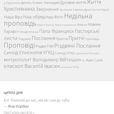
Життя
Духовне життя
Десять Божих Заповідей
у Єрусалим
Християнина
Звернення
Зіслання Святого Духа
Квітна Неділя
Недільна
Наш обряд
Наша Віра
Наші Фото
проповідь
Новини
Новини
Неділя Томина
Неділя самарянки
Пастирські
Папа Франциск
Парафії
П'ятидесятниця
Послання
Притчі
листи
Притча
Проповідь
Подружжя
Проповіді
Різдвяні Послання
Різдво ГНІХ
Синод Єпископів УГКЦ
Синод УГКЦ
гадаринські біснуваті
митрополит Володимир Війтишин
о. Яцек Салій
єпископ Василій Івасюк
єпископат УГКЦ
ЦИТАТА ДНЯ
Бог ближчий до нас, ніж ми самі до себе
—
Жан Корбон.
Наступна цитата »