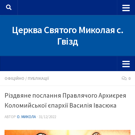
Skip to content
Церква Святого Миколая с.
Гвізд
ОФІЦІЙНО
/
ПУБЛІКАЦІЇ
0
Різдвяне послання Правлячого Архиєрея
Коломийської єпархії Василія Івасюка
АВТОР
О. МИКОЛА
·
31/12/2022