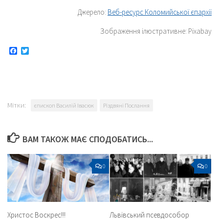
Джерело:
Веб-ресурс Коломийської єпархії
Зображення ілюстративне: Pixabay
Facebook
Twitter
Мітки:
єпископ Василій Івасюк
Різдвяні Послання
ВАМ ТАКОЖ МАЄ СПОДОБАТИСЬ...
0
0
Христос Воскрес!!!
Львівський псевдособор