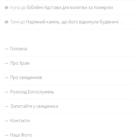
Iryna
до
Біблійні підстави для молитви за померлих
Таня
до
Наріжний камінь, що його відкинули будівничі…
Головна
Про Храм
Про священиків
Розклад Богослужень
Запитайте у священика
Контакти
Наші Фото