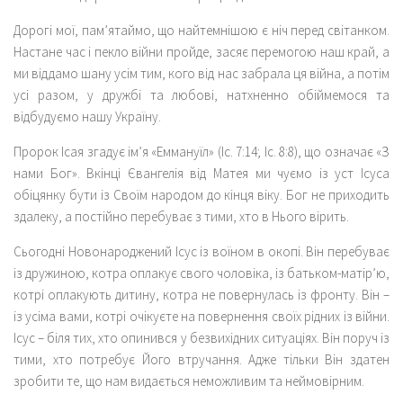
Дорогі мої, пам’ятаймо, що найтемнішою є ніч перед світанком.
Настане час і пекло війни пройде, засяє перемогою наш край, а
ми віддамо шану усім тим, кого від нас забрала ця війна, а потім
усі разом, у дружбі та любові, натхненно обіймемося та
відбудуємо нашу Україну.
Пророк Ісая згадує ім’я «Еммануїл» (Іс. 7:14; Іс. 8:8), що означає «З
нами Бог». Вкінці Євангелія від Матея ми чуємо із уст Ісуса
обіцянку бути із Своїм народом до кінця віку. Бог не приходить
здалеку, а постійно перебуває з тими, хто в Нього вірить.
Сьогодні Новонароджений Ісус із воїном в окопі. Він перебуває
із дружиною, котра оплакує свого чоловіка, із батьком-матір’ю,
котрі оплакують дитину, котра не повернулась із фронту. Він –
із усіма вами, котрі очікуєте на повернення своїх рідних із війни.
Ісус – біля тих, хто опинився у безвихідних ситуаціях. Він поруч із
тими, хто потребує Його втручання. Адже тільки Він здатен
зробити те, що нам видається неможливим та неймовірним.