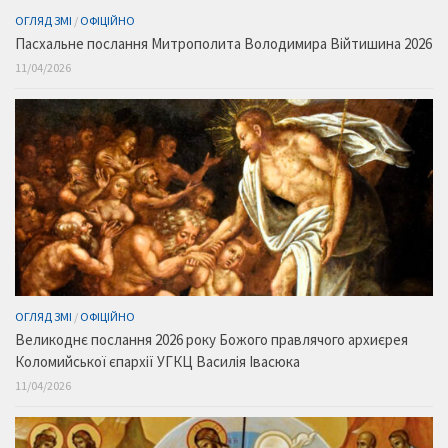
ОГЛЯД ЗМІ
/
ОФІЦІЙНО
Пасхальне послання Митрополита Володимира Війтишина 2026
11/04/2026
ОГЛЯД ЗМІ
/
ОФІЦІЙНО
Великоднє послання 2026 року Божого правлячого архиєрея
Коломийської єпархії УГКЦ Василія Івасюка
11/04/2026