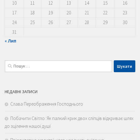
10
11
12
13
14
15
16
17
18
19
20
21
22
23
24
25
26
27
28
29
30
31
« Лип
Пошук:
НЕДАВНІ ЗАПИСИ
Слава Переображення Господнього
Побачити Світло: Як палкий крик двох сліпців відкриває шлях
до зцілення нашої душі