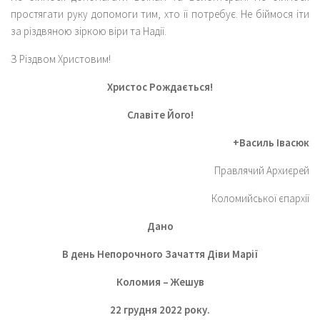
простягати руку допомоги тим, хто її потребує. Не біймося іти
за різдвяною зіркою віри та Надії.
З Різдвом Христовим!
Христос Рождається!
Славіте Його!
+Василь Івасюк
Правлячий Архиєрей
Коломийської єпархії
Дано
В день Непорочного Зачаття Діви Марії
Коломия – Жешув
22 грудня 2022 року.