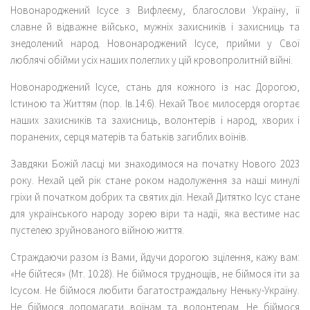
Новонароджений Ісусе з Вифлеєму, благослови Україну, її
славне й відважне військо, мужніх захисників і захисниць та
знедолений народ. Новонароджений Ісусе, прийми у Свої
люблячі обійми усіх наших полеглих у цій кровопролитній війні.
Новонароджений Ісусе, стань для кожного із нас Дорогою,
Істиною та Життям (пор. Ів.14:6). Нехай Твоє милосердя огортає
наших захисників та захисниць, волонтерів і народ, хворих і
поранених, серця матерів та батьків загиблих воїнів.
Завдяки Божій ласці ми знаходимося на початку Нового 2023
року. Нехай цей рік стане роком надолуження за наші минулі
гріхи й початком добрих та святих діл. Нехай Дитятко Ісус стане
для українського народу зорею віри та надії, яка вестиме нас
пустелею зруйнованого війною життя.
Страждаючи разом із Вами, йдучи дорогою зцілення, кажу вам:
«Не бійтеся» (Мт. 10:28). Не біймося труднощів, не біймося іти за
Ісусом. Не біймося любити багатостраждальну Неньку-Україну.
Не біймося допомагати воїнам та волонтерам. Не біймося