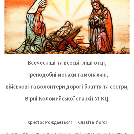
Всечесніші та всесвітліші отці,
Преподобні монахи та монахині,
військові та волонтери дорогі браття та сестри,
Вірні Коломийської єпархії УГКЦ.
Христос Рождається! Славіте Його!
Цьогорічні різдвяні свята несуть у собі, окрім радості та щастя,