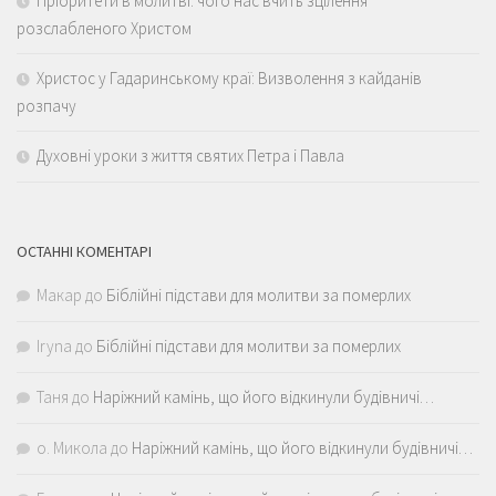
Пріоритети в молитві: чого нас вчить зцілення
розслабленого Христом
Христос у Гадаринському краї: Визволення з кайданів
розпачу
Духовні уроки з життя святих Петра і Павла
ОСТАННІ КОМЕНТАРІ
Макар
до
Біблійні підстави для молитви за померлих
Iryna
до
Біблійні підстави для молитви за померлих
Таня
до
Наріжний камінь, що його відкинули будівничі…
о. Микола
до
Наріжний камінь, що його відкинули будівничі…