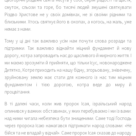
смуток, сльози та горе, бо тисячі людей змушені святкувати
Різдво Христове не у своїх домівках, не зі своїми рідними та
близькими. Хтось святкує його в окопах, а когось, на жаль, уже
немає з нами.
Тому у ці дні так важливо усім нам почути слова розради та
підтримки. Так важливо віднайти міцний фундамент й нову
дорогу, котра запровадить нас до щасливого й мирного життя. І
ми маємо зрозуміти й прийняти, що тільки Ісус, новонароджене
Дитятко, Котре приходить на нашу бідну, згорьовану, знівечену,
зруйновану землю має стати для кожного із нас тим міцним
фундаментом і тією дорогою, котра веде до миру й
процвітання.
В ті далекі часи, коли жив пророк Ісая, ізраїльський народ
опинився у важких обставинах, у яких перебуваємо і ми із вами:
над ними чигала небезпека бути знищеними. Саме тоді Господь
через пророка Ісаю намагався підтримати народ словами: «Не
бійся та не впадай у відчай». Саме пророк Ісая сказав до народу