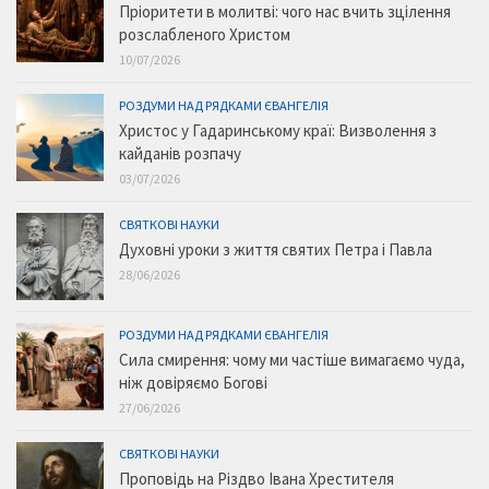
Пріоритети в молитві: чого нас вчить зцілення
розслабленого Христом
10/07/2026
РОЗДУМИ НАД РЯДКАМИ ЄВАНГЕЛІЯ
Христос у Гадаринському краї: Визволення з
кайданів розпачу
03/07/2026
СВЯТКОВІ НАУКИ
Духовні уроки з життя святих Петра і Павла
28/06/2026
РОЗДУМИ НАД РЯДКАМИ ЄВАНГЕЛІЯ
Сила смирення: чому ми частіше вимагаємо чуда,
ніж довіряємо Богові
27/06/2026
СВЯТКОВІ НАУКИ
Проповідь на Різдво Івана Хрестителя