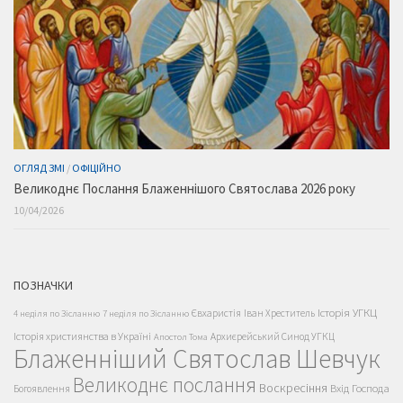
ОГЛЯД ЗМІ
/
ОФІЦІЙНО
Великоднє Послання Блаженнішого Святослава 2026 року
10/04/2026
ПОЗНАЧКИ
Історія УГКЦ
Євхаристія
Іван Хреститель
4 неділя по Зісланню
7 неділя по Зісланню
Історія християнства в Україні
Архиєрейський Синод УГКЦ
Апостол Тома
Блаженніший Святослав Шевчук
Великоднє послання
Воскресіння
Вхід Господа
Богоявлення