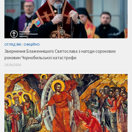
ОГЛЯД ЗМІ
/
ОФІЦІЙНО
Звернення Блаженнішого Святослава з нагоди сорокових
роковин Чорнобильської катастрофи
24/04/2026