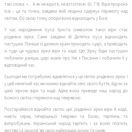
такі слова: «… А як не вірите, не встоїтеся» (Іс. 7:9). Віра пророка
Ісаї – це та точка, завдяки якій людина одержує перемогу над
світом, бо свою точку опори вона віднаходить у Бозі.
У час народження Ісуса Христа символом такої віри стає
різдвяна зірка. Саме завдяки їй Дитятка Ісуса віднаходять
пастушки. Пізніше із далеких країн приходять і царі, а приводить
їх туди ця чудова зірка віри та надії. Цю Зірку бідні пастушки
побачили раніше, царі знали про Неї з Писання і побачили Її у
відповідний час.
Сьогодні ми потребуємо вдивлятися у це світло різдвяної зірки. І
у цей нелегкий час ми маємо віднайти сенс свого буття, йдучи за
цією зіркою віри та надії. Адже вона приведе наш народ до
Божого світла і перемоги над темрявою.
Постараймося віднайти світло цієї різдвяної зірки віри й надії,
навіть серед теперішньої темряви та болю, терпіннь та
випробувань. Український народ терпить і за волю платить
життям та здоров’ям своїх найкращих дочок та синів.