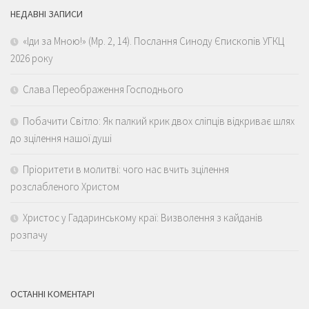
НЕДАВНІ ЗАПИСИ
«Іди за Мною!» (Мр. 2, 14). Послання Синоду Єпископів УГКЦ
2026 року
Слава Переображення Господнього
Побачити Світло: Як палкий крик двох сліпців відкриває шлях
до зцілення нашої душі
Пріоритети в молитві: чого нас вчить зцілення
розслабленого Христом
Христос у Гадаринському краї: Визволення з кайданів
розпачу
ОСТАННІ КОМЕНТАРІ