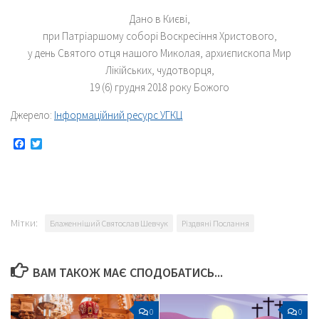
Дано в Києві,
при Патріаршому соборі Воскресіння Христового,
у день Святого отця нашого Миколая, архиєпископа Мир
Лікійських, чудотворця,
19 (6) грудня 2018 року Божого
Джерело:
Інформаційний ресурс УГКЦ
Facebook
Twitter
Мітки:
Блаженніший Святослав Шевчук
Різдвяні Послання
ВАМ ТАКОЖ МАЄ СПОДОБАТИСЬ...
0
0