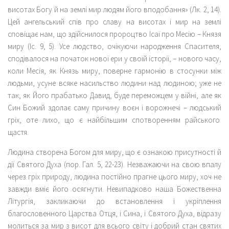
висотах Богу й на землі мир людям його вподобання» (Лк. 2, 14).
Цей ангельський спів про славу на висотах і мир на землі
сповіщає нам, що здійснилося пророцтво Ісаї про Месію – Князя
миру (Іс. 9, 5). Усе людство, очікуючи народження Спасителя,
сподівалося на початок нової ери у своїй історії, – нового часу,
коли Месія, як Князь миру, поверне гармонію в стосунки між
людьми, усуне всяке насильство людини над людиною; уже не
так, як Його прабатько Давид, буде переможцем у війні, але як
Син Божий здолає саму причину воєн і ворожнечі – людський
гріх, оте лихо, що є найбільшим спотворенням райського
щастя.
Людина створена Богом для миру, що є ознакою присутності й
дії Святого Духа (пор. Гал. 5, 22-23). Незважаючи на свою впалу
через гріх природу, людина постійно прагне цього миру, хоч не
завжди вміє його осягнути. Невипадково наша Божественна
Літургія, закликаючи до встановлення і укріплення
благословенного Царства Отця, і Сина, і Святого Духа, відразу
молиться за мир з висот для всього світу і добрий стан святих