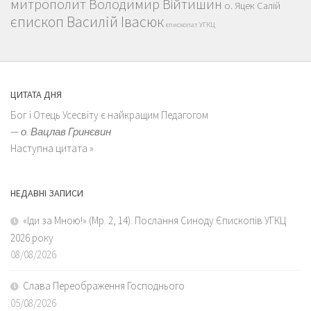
митрополит Володимир Війтишин
о. Яцек Салій
єпископ Василій Івасюк
єпископат УГКЦ
ЦИТАТА ДНЯ
Бог і Отець Усесвіту є найкращим Педагогом
—
о. Вацлав Гринєвин
Наступна цитата »
НЕДАВНІ ЗАПИСИ
«Іди за Мною!» (Мр. 2, 14). Послання Синоду Єпископів УГКЦ
2026 року
08/08/2026
Слава Переображення Господнього
05/08/2026