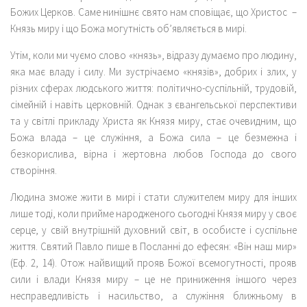
Божих Церков. Саме нинішнє свято нам сповіщає, що Христос –
Князь миру і що Божа могутність об’являється в мирі.
Утім, коли ми чуємо слово «князь», відразу думаємо про людину,
яка має владу і силу. Ми зустрічаємо «князів», добрих і злих, у
різних сферах людського життя: політично-суспільній, трудовій,
сімейній і навіть церковній. Однак з євангельської перспективи
та у світлі прикладу Христа як Князя миру, стає очевидним, що
Божа влада – це служіння, а Божа сила – це безмежна і
безкорислива, вірна і жертовна любов Господа до свого
створіння.
Людина зможе жити в мирі і стати служителем миру для інших
лише тоді, коли прийме народженого сьогодні Князя миру у своє
серце, у свій внутрішній духовний світ, в особисте і суспільне
життя. Святий Павло пише в Посланні до ефесян: «Він наш мир»
(Еф. 2, 14). Отож найвищий прояв Божої всемогутності, прояв
сили і влади Князя миру – це не приниження іншого через
несправедливість і насильство, а служіння ближньому в