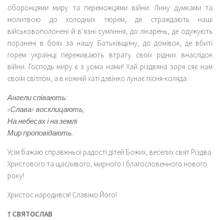
оборонцями миру та переможцями війни. Лину думками та
молитвою до холодних тюрем, де страждають наші
військовополонені й в’язні сумління, до лікарень, де одужують
поранені в боях за нашу Батьківщину, до домівок, де вбиті
горем українці переживають втрату своїх рідних внаслідок
війни. Господь миру є з усіма нами! Хай різдвяна зоря сяє нам
своїм світлом, а в кожній хаті дзвінко лунає пісня-коляда:
Ангели співають:
«Слава» восклицають,
На небесах і на землі
Мир проповідають.
Усім бажаю справжньої радості дітей Божих, веселих свят Різдва
Христового та щасливого, мирного і благословенного нового
року!
Христос народився! Славімо Його!
† СВЯТОСЛАВ