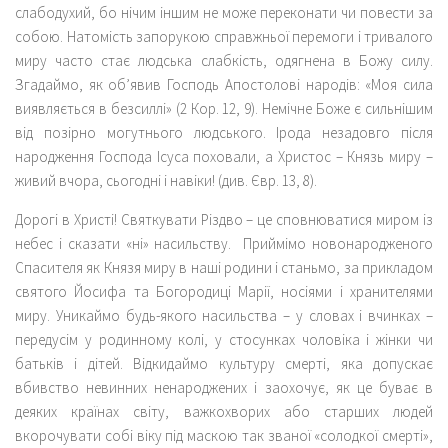
слабодухий, бо нічим іншим не може переконати чи повести за
собою. Натомість запорукою справжньої перемоги і тривалого
миру часто стає людська слабкість, одягнена в Божу силу.
Згадаймо, як об’явив Господь Апостолові народів: «Моя сила
виявляється в безсиллі» (2 Кор. 12, 9). Немічне Боже є сильнішим
від позірно могутнього людського. Ірода незадовго після
народження Господа Ісуса поховали, а Христос – Князь миру –
живий вчора, сьогодні і навіки! (див. Євр. 13, 8).
Дорогі в Христі! Святкувати Різдво – це сповнюватися миром із
небес і сказати «ні» насильству. Приймімо новонародженого
Спасителя як Князя миру в наші родини і станьмо, за прикладом
святого Йосифа та Богородиці Марії, носіями і хранителями
миру. Уникаймо будь-якого насильства – у словах і вчинках –
передусім у родинному колі, у стосунках чоловіка і жінки чи
батьків і дітей. Відкидаймо культуру смерті, яка допускає
вбивство невинних ненароджених і заохочує, як це буває в
деяких країнах світу, важкохворих або старших людей
вкорочувати собі віку під маскою так званої «солодкої смерті»,