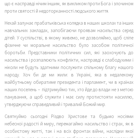
що є насправді нічим іншим, як викликом проти Бога і злочином
проти святості й недоторканності людського життя.
Нехай залунає прабатьківська колядка в наших школах та інших
навчальних закладах, запобігаючи проявам насильства серед
дітей. У суспільстві, в якому живемо, не дозволяймо, щоб сліпе
фізичне чи моральне насильство було засобом політичної
боротьби. Представники політичних сил, які заохочують до
насильства і розпалюють конфлікти, насправді є слабодухими і
ніколи не будуть здатними послужити спільному благу нашого
народу. Хоч би де ми жили: в Україні, яка в недалекому
майбутньому обиратиме президента і парламент, чи в країнах
наших поселень – підтримуймо тих, хто йде до влади не з метою
панування, а щоб служити і має силу протистояти насиллю,
утверджуючи справедливий і тривалий Божий мир.
Святкуймо сьогодні Різдво Христове та будьмо носіями
небесної радості й миру, перемагаймо насильство і страх, як в
особистому житті, так і на всіх фронтах війни, наслідки якої