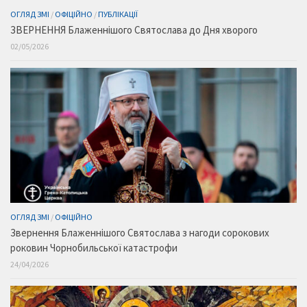
ОГЛЯД ЗМІ
/
ОФІЦІЙНО
/
ПУБЛІКАЦІЇ
ЗВЕРНЕННЯ Блаженнішого Святослава до Дня хворого
02/05/2026
ОГЛЯД ЗМІ
/
ОФІЦІЙНО
Звернення Блаженнішого Святослава з нагоди сорокових
роковин Чорнобильської катастрофи
24/04/2026