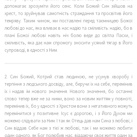
допомагає зрозуміти його сенс. Коли Божий Син зійшов на
хрест, то зруйнував самотність страждання та просвітив його
темряву. Таким чином, ми поставлені перед таємницею Божої
любові до нас, яка вливає в нас надію та сміливість: надію, бо в
плані Божої любові навіть ніч болю веде до світла Пасхи, і
сміливість, яка дає нам спромогу зносити усякий тягар в Його
супроводі, в єдності з Ним.
2. Син Божий, Котрий став людиною, не усунув хворобу і
терпіння з людського досвіду, але, беручи їх на себе, перемінив
їх і надав їм нового значення. Нового значення, бо останнє
слово тепер вже не за ними, воно за новим життям у повноті;
перемінив їх, бо у єдності з Христом вони з негативного можуть
перемінитися у позитивне. Ісус є дорогою, і з Його Духом ми
можемо слідувати за Ним. І так як Отець дав нам Сина з любові, і
Син віддав Себе нам з тієї ж любові, так і ми можемо любити
один одного, як Бог полюбив нас, віддаючи своє життя один за