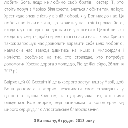
любити Бога, якщо не любимо своїх братів і сестер. Ті, хто
стоїть поруч з Марією біля хреста, вчаться любити так, як Ісус.
Хрест «дає впевненість у вірній любові, яку Бог має до нас. Ця
любов настільки велика, що входить у наш гріх і прощає його,
входить у наші терпіння і дає нам силу зносити їх. Це любов, яка
входить у смерть, щоб перемогти її і спасти нас… хрест Христа
також запрошує нас дозволити заразити себе цією любов’ю,
навчаючи нас завжди дивитись на інших з милосердям і
ніжністю, особливо на тих, хто страждає, хто потребує
допомоги» (Хресна дорога з молоддю, Ріо-де-Жанейро, 26 липня
2013 р.).
Ввіряю цей ХХІІ Всесвітній день хворого заступництву Марії, щоб
Вона допомагала хворим переживати своє страждання у
єдності з Ісусом Христом, та підтримувала тих, хто ними
опікується. Всім хворим, медпрацівникам та волонтерам від
щирого серця уділяю Апостольське благословення.
З Ватикану, 6 грудня 2013 року