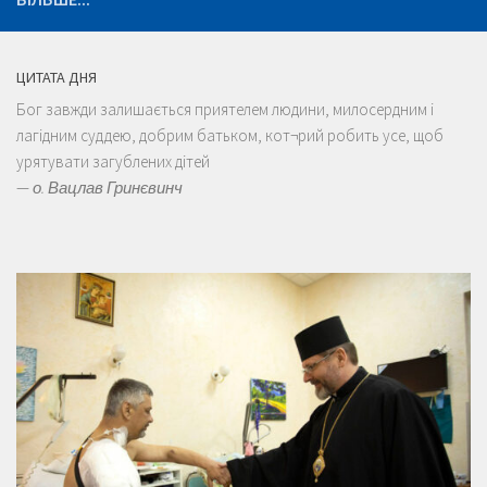
ЦИТАТА ДНЯ
Бог завжди залишається приятелем людини, милосердним і
лагідним суддею, добрим батьком, кот¬рий робить усе, щоб
урятувати загублених дітей
—
о. Вацлав Гринєвинч