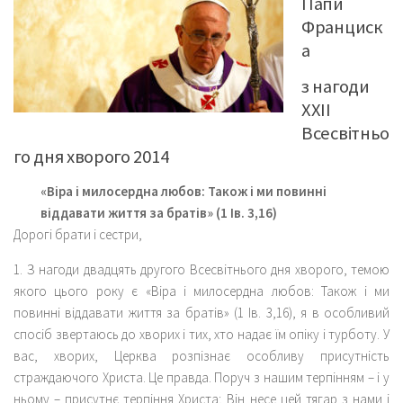
Папи
Франциск
а
з нагоди
ХХІІ
Всесвітньо
го дня хворого 2014
«Віра і милосердна любов: Також і ми повинні
віддавати життя за братів» (1 Ів. 3,16)
Дорогі брати і сестри,
1. З нагоди двадцять другого Всесвітнього дня хворого, темою
якого цього року є «Віра і милосердна любов: Також і ми
повинні віддавати життя за братів» (1 Ів. 3,16), я в особливий
спосіб звертаюсь до хворих і тих, хто надає їм опіку і турботу. У
вас, хворих, Церква розпізнає особливу присутність
страждаючого Христа. Це правда. Поруч з нашим терпінням – і у
ньому – присутнє терпіння Христа; Він несе цей тягар з нами і