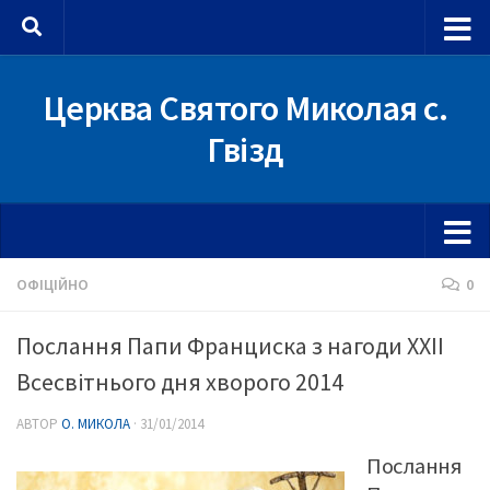
Skip to content
Церква Святого Миколая с.
Гвізд
ОФІЦІЙНО
0
Послання Папи Франциска з нагоди ХХІІ
Всесвітнього дня хворого 2014
АВТОР
О. МИКОЛА
·
31/01/2014
Послання