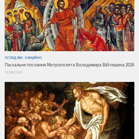
ОГЛЯД ЗМІ
/
ОФІЦІЙНО
Пасхальне послання Митрополита Володимира Війтишина 2026
11/04/2026