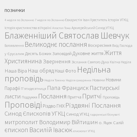
ПОЗНАЧКИ
Історія УГКЦ
Євхаристія
Іван Хреститель
4 неділя по Зісланню
7 неділя по Зісланню
Історія християнства в Україні
Архиєрейський Синод УГКЦ
Апостол Тома
Блаженніший Святослав Шевчук
Великоднє послання
Воскресіння
Вхід Господа
Богоявлення
Життя
Духовне життя
Десять Божих Заповідей
у Єрусалим
Християнина
Звернення
Зіслання Святого Духа
Квітна Неділя
Недільна
Наш обряд
Наша Віра
Наші Фото
проповідь
Новини
Новини
Неділя Томина
Неділя самарянки
Пастирські
Папа Франциск
Парафії
П'ятидесятниця
Послання
Притчі
листи
Притча
Проповідь
Подружжя
Проповіді
Різдвяні Послання
Різдво ГНІХ
Синод Єпископів УГКЦ
Синод УГКЦ
гадаринські біснуваті
митрополит Володимир Війтишин
о. Яцек Салій
єпископ Василій Івасюк
єпископат УГКЦ