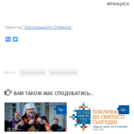
ФРАНЦИСК
переклад
“Католицького Оглядача”
Facebook
Twitter
Мітки:
Папа Франциск
Пастирські листи
ВАМ ТАКОЖ МАЄ СПОДОБАТИСЬ...
0
0