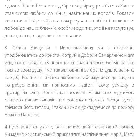
одного. Віра в Бога стає добротою, віра у розп’ятого Христа
стає силою любити до кінця, навіть наших ворогів. Доказом
автентичної віри в Христа є жертвування собою і поширення
любові до наших ближніх, особливо до тих, хто її не заслуговує,
до тих, хто страждає чи є ізольованим.
3. Силою Хрищення і Миропомазання ми є покликані
уподібнюватись до Христа, Котрий є Добрим Самарянином для
усіх, хто страждає. «З цього ми спізнали любов, бо Він за нас
поклав свою душу; і ми також повинні за братів душі класти» (1
Ів. 3,16). Коли ми з ніжною любов’ю наближуємося до тих, хто
потребує опіки, ми приносимо надію і Божу усмішку в
протиріччя світу. Коли щира посвята іншим стає відмінною
ознакою наших вчинків, ми робимо місце для Серця Ісуса і
гріємося його теплом, і таким чином докладаємося до приходу
Божого Царства.
4. Щоб зростати у лагідності, шанобливій та тактовній любові,
ми маємо християнський приклад для наслідування: Марія, Мати