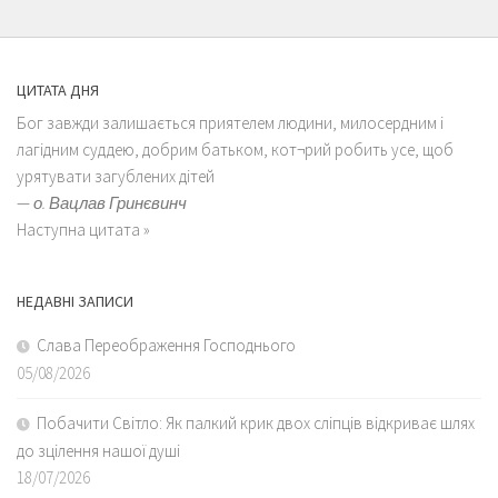
ЦИТАТА ДНЯ
Бог завжди залишається приятелем людини, милосердним і
лагідним суддею, добрим батьком, кот¬рий робить усе, щоб
урятувати загублених дітей
—
о. Вацлав Гринєвинч
Наступна цитата »
НЕДАВНІ ЗАПИСИ
Слава Переображення Господнього
05/08/2026
Побачити Світло: Як палкий крик двох сліпців відкриває шлях
до зцілення нашої душі
18/07/2026