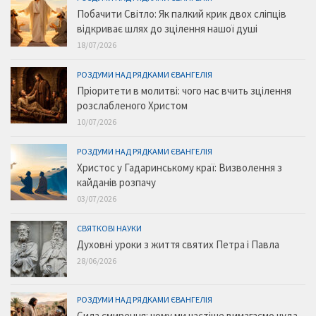
Побачити Світло: Як палкий крик двох сліпців
відкриває шлях до зцілення нашої душі
18/07/2026
РОЗДУМИ НАД РЯДКАМИ ЄВАНГЕЛІЯ
Пріоритети в молитві: чого нас вчить зцілення
розслабленого Христом
10/07/2026
РОЗДУМИ НАД РЯДКАМИ ЄВАНГЕЛІЯ
Христос у Гадаринському краї: Визволення з
кайданів розпачу
03/07/2026
СВЯТКОВІ НАУКИ
Духовні уроки з життя святих Петра і Павла
28/06/2026
РОЗДУМИ НАД РЯДКАМИ ЄВАНГЕЛІЯ
Сила смирення: чому ми частіше вимагаємо чуда,