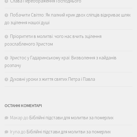
Слава Переображення Господнього
Побачити Світло: Як палкий крик двох сліпців відкриває шлях
до зцілення нашої душі
Пріоритети в молитві: чого нас вчить зцілення
розслабленого Христом
Христос у Гадаринському краї: Визволення з кайданів
розпачу
Духовні уроки з життя святих Петра і Павла
ОСТАННІ КОМЕНТАРІ
Макар
до
Біблійні підстави для молитви за померлих
Iryna
до
Біблійні підстави для молитви за померлих