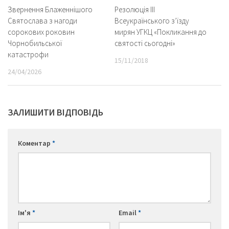
Звернення Блаженнішого
Резолюція ІІІ
Святослава з нагоди
Всеукраїнського з’їзду
сорокових роковин
мирян УГКЦ «Покликання до
Чорнобильської
святості сьогодні»
катастрофи
15/11/2018
24/04/2026
ЗАЛИШИТИ ВІДПОВІДЬ
Коментар
*
Ім'я
*
Email
*