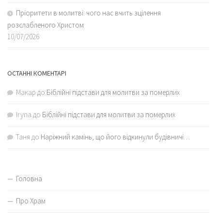
Пріоритети в молитві: чого нас вчить зцілення
розслабленого Христом
10/07/2026
ОСТАННІ КОМЕНТАРІ
Макар
до
Біблійні підстави для молитви за померлих
Iryna
до
Біблійні підстави для молитви за померлих
Таня
до
Наріжний камінь, що його відкинули будівничі…
Головна
Про Храм