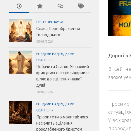
СВЯТКОВІ НАУКИ
Слава Переображення
Господнього
05/08/2026
РОЗДУМИ НАД РЯДКАМИ
Дорогі в 
ЄВАНГЕЛІЯ
Побачити Світло: Як палкий
В цей не
крик двох сліпців відкриває
заохочуєм
шлях до зцілення нашої
душі
18/07/2026
Просимо 
РОЗДУМИ НАД РЯДКАМИ
ЄВАНГЕЛІЯ
ситуації 
Пріоритети в молитві: чого
У всіх хр
нас вчить зцілення
проводит
розслабленого Христом