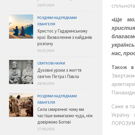
спільнота
10/07/2026
РОЗДУМИ НАД РЯДКАМИ
«Ще мо
ЄВАНГЕЛІЯ
христия
Христос у Гадаринському
благаєм
краї: Визволення з кайданів
розпачу
українс
03/07/2026
нас, про
СВЯТКОВІ НАУКИ
Також в 
Духовні уроки з життя
Звертає
святих Петра і Павла
архієпар
28/06/2026
Панахиди 
РОЗДУМИ НАД РЯДКАМИ
ЄВАНГЕЛІЯ
Саме в т
Сила смирення: чому ми
Україну
частіше вимагаємо чуда, ніж
довіряємо Богові
ПОРОЗУМ
27/06/2026