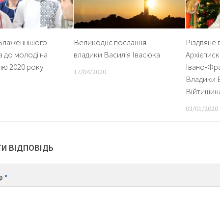
Блаженнішого
Великоднє послання
Різдвяне 
 до молоді на
владики Василія Івасюка
Архієписк
ілю 2020 року
Івано-Фр
17/04/2020
Владики 
Війтишин
03/01/2020
И ВІДПОВІДЬ
ар
*