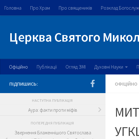
Головна
Про Храм
Про священиків
Розклад Богослу
Skip to content
Церква Святого Микола
Офіційно
Публікації
Огляд ЗМІ
Духовні Науки
П
ПІДПИШИСЬ:
ОФІЦІЙНО
НАСТУПНА ПУБЛІКАЦІЯ
МИТ
Аура: факти проти міфів
ПОПЕРЕДНЯ ПУБЛІКАЦІЯ
УГК
Звернення Блаженнішого Святослава