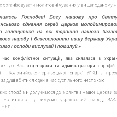
х організовувати молитовні чування у вищеподаному н
лимось Господеві Богу нашому про Свят
нського єднання серед Церков Володимиров
о зглянутися на всі терпіння нашого бага
ького народу і благословити нашу державу Укра
симо Господи вислухай і помилуй.»
час конфліктної ситуації, яка склалася в Украї
мося до Вас
отці-парохи та адміністратори
парафій І
хії і Коломийсько-Чернівецької єпархії УГКЦ з про
за душі вбитих людей в час суспільного неспокою.
аких спосіб ми долучимося до молитви нашої Церкви з
 і молитовно підтримуємо український народ, ЗА
ІННЯ.