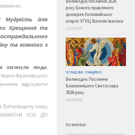
Великоднє послання 2026
аміренні.
року Божого правлячого
архиєрея Коломийської
у Мудрість для
єпархії УГКЦ Василія Івасюка
ого Хрещення та
11/04/2026
тостраждального
їну та кожного з
ні загинули люди.
ОГЛЯД ЗМІ
/
ОФІЦІЙНО
вано-Франківської
Великоднє Послання
ханнямв відслужити
Блаженнішого Святослава
2026 року
10/04/2026
а Батьківщину нашу
КЛИКАЮЧИ УСІХ ДО
ПОЗНАЧКИ
4 неділя по Зісланню
7 неділя по Зісланню