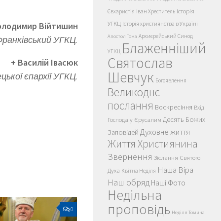
Історія
Євхаристія
Іван Хреститель
УГКЦ
Історія християнства в Україні
олодимир Війтишин
Архиєрейський Синод
Апостол Тома
Франківський УГКЦ.
Блаженніший
УГКЦ
Святослав
+ Василій Івасюк
Шевчук
ької єпархії УГКЦ.
Богоявлення
Великоднє
послання
Воскресіння
Вхід
Десять Божих
Господа у Єрусалим
Духовне життя
Заповідей
Життя Християнина
Звернення
Зіслання Святого
Наша Віра
Духа
Квітна Неділя
Наш обряд
Наші Фото
Недільна
проповідь
0
Неділя Томина