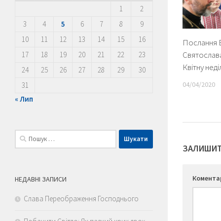
1
2
3
4
5
6
7
8
9
10
11
12
13
14
15
16
Послання 
Святослава
17
18
19
20
21
22
23
Квітну нед
24
25
26
27
28
29
30
04/04/2020
31
« Лип
Пошук:
ЗАЛИШИТ
Комент
НЕДАВНІ ЗАПИСИ
Слава Переображення Господнього