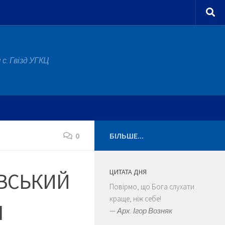
с. Гвізд УГКЦ
0
БІЛЬШЕ...
ЦИТАТА ДНЯ
ІВСЬКИЙ
Повірмо, що Бога слухати
краще, ніж себе!
П
—
Арх. Ігор Возняк