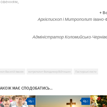
ловенням,
+ В
Архієпископ і Митрополит Івано-
Адміністратор Коломийсько-Чернівец
k
er
коп Василій Івасюк
митрополит Володимир Війтишин
Пастирські листи
ТАКОЖ МАЄ СПОДОБАТИСЬ...
0
0