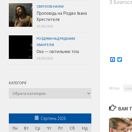
З Благос
СВЯТКОВІ НАУКИ
Проповідь на Різдво Івана
Хрестителя
23/06/2026
РОЗДУМИ НАД РЯДКАМИ
ЄВАНГЕЛІЯ
Око — світильник тіла
18/06/2026
Faceboo
Twitt
КАТЕГОРІЇ
Мітки:
єпис
Категорії
ВАМ 
Серпень 2026
Пн
Вт
Ср
Чт
Пт
Сб
Нд