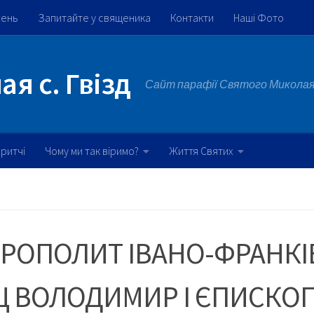
жень
Запитайте у священика
Контакти
Наші Фото
я с. Гвізд
Сайт парафії Святого Миколая 
ритчі
Чому ми так віримо?
Життя Святих
РОПОЛИТ ІВАНО-ФРАНК
Ц ВОЛОДИМИР І ЄПИСКО