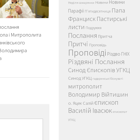
Новини
Новини
Неділя самарянки
Папа
Парафії
П'ятидесятниця
Пастирські
Франциск
листи
послання
Подружжя
Послання
опа і Митрополита
Притча
анківського
Притчі
Проповідь
Володимира
Проповіді
Різдво ГНІХ
а
Різдвяні Послання
Синод Єпископів УГКЦ
Синод УГКЦ
гадаринські біснуваті
митрополит
Володимир Війтишин
єпископ
о. Яцек Салій
Василій Івасюк
єпископат
УГКЦ