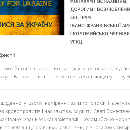
МОНАХАМ І МОНАХИНЯМ,
ДОРОГИМ І ВОЗЛЮБЛЕНИМ
СЕСТРАМ
ІВАНО-ФРАНКІВСЬКОЇ АРХ
І КОЛОМИЙСЬКО-ЧЕРНІВЕ
УГКЦ.
Христі!
 спокійний і тривожний час для українського суспіл
о усіх Вас до посильної молитви за Батьківщину нашу Укр
щоденно у цьому наміренні: за мир, спокій і врегул
без кровопролиття і насильства, служити Святі Божественні
амах Івано-Франківської архієпархії і Коломийсько-Черні
и передзвін церковними дзвонами, рівночасно у повір