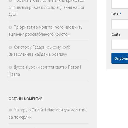
Побачити Світло: Як палкий крик двох
сліпців відкриває шлях до зцілення нашої
душі
Ім'я
*
Пріоритети в молитві: чого нас вчить
зцілення розслабленого Христом
Сайт
Христос у Гадаринському краї:
Визволення з кайданів розпачу
Духовні уроки з життя святих Петра і
Павла
ОСТАННІ КОМЕНТАРІ
Макар
до
Біблійні підстави для молитви
за померлих