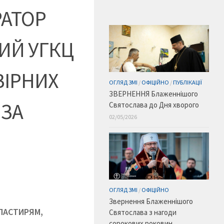
РАТОР
ИЙ УГКЦ
ВІРНИХ
ОГЛЯД ЗМІ
/
ОФІЦІЙНО
/
ПУБЛІКАЦІЇ
ЗВЕРНЕННЯ Блаженнішого
 ЗА
Святослава до Дня хворого
02/05/2026
ОГЛЯД ЗМІ
/
ОФІЦІЙНО
Звернення Блаженнішого
ПАСТИРЯМ,
Святослава з нагоди
сорокових роковин