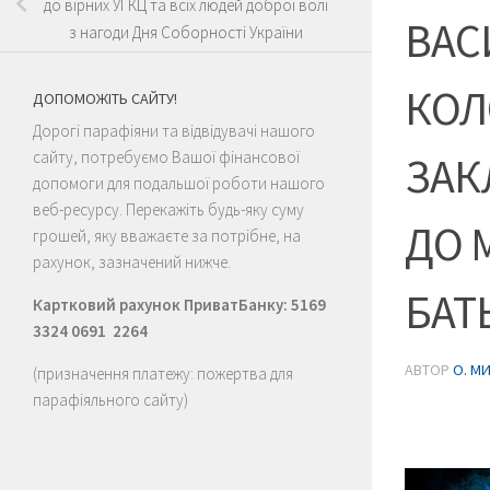
до вірних УГКЦ та всіх людей доброї волі
ВАС
з нагоди Дня Соборності України
КОЛ
ДОПОМОЖІТЬ САЙТУ!
Дорогі парафіяни та відвідувачі нашого
сайту, потребуємо Вашої фінансової
ЗАК
допомоги для подальшої роботи нашого
веб-ресурсу. Перекажіть будь-яку суму
ДО 
грошей, яку вважаєте за потрібне, на
рахунок, зазначений нижче.
БАТ
Картковий рахунок ПриватБанку: 5169
3324 0691 2264
АВТОР
О. М
(призначення платежу: пожертва для
парафіяльного сайту)