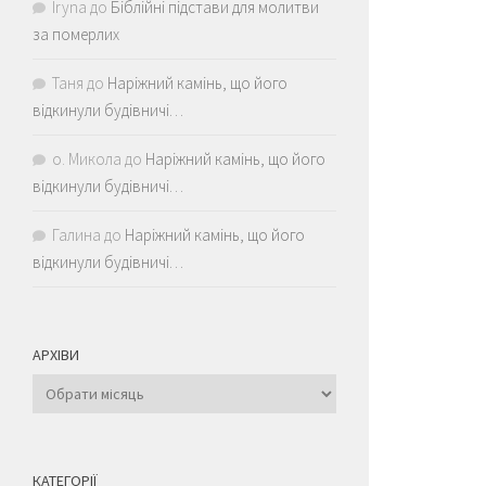
Iryna
до
Біблійні підстави для молитви
за померлих
Таня
до
Наріжний камінь, що його
відкинули будівничі…
о. Микола
до
Наріжний камінь, що його
відкинули будівничі…
Галина
до
Наріжний камінь, що його
відкинули будівничі…
АРХІВИ
Архіви
КАТЕГОРІЇ