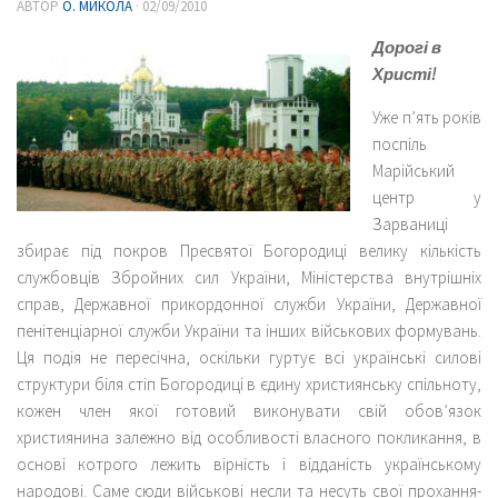
АВТОР
О. МИКОЛА
·
02/09/2010
Дорогі в
Христі!
Уже п’ять років
поспіль
Марійський
центр у
Зарваниці
збирає під покров Пресвятої Богородиці велику кількість
службовців Збройних сил України, Міністерства внутрішніх
справ, Державної прикордонної служби України, Державної
пенітенціарної служби України та інших військових формувань.
Ця подія не пересічна, оскільки гуртує всі українські силові
структури біля стіп Богородиці в єдину християнську спільноту,
кожен член якої готовий виконувати свій обов’язок
християнина залежно від особливості власного покликання, в
основі котрого лежить вірність і відданість українському
народові. Саме сюди військові несли та несуть свої прохання-