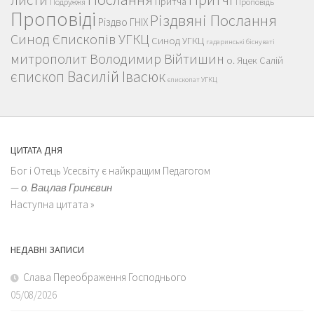
Притча
Проповідь
Подружжя
Проповіді
Різдвяні Послання
Різдво ГНІХ
Синод Єпископів УГКЦ
Синод УГКЦ
гадаринські біснуваті
митрополит Володимир Війтишин
о. Яцек Салій
єпископ Василій Івасюк
єпископат УГКЦ
ЦИТАТА ДНЯ
Бог і Отець Усесвіту є найкращим Педагогом
—
о. Вацлав Гринєвин
Наступна цитата »
НЕДАВНІ ЗАПИСИ
Слава Переображення Господнього
05/08/2026