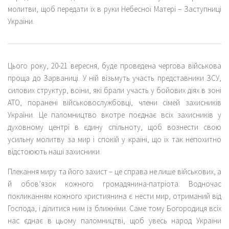
молитви, щоб передати їх в руки Небесної Матері – Заступниці
України.
Цього року, 20-21 вересня, буде проведена чергова військова
проща до Зарваниці. У ній візьмуть участь представники ЗСУ,
силових структур, воїни, які брали участь у бойових діях в зоні
АТО, поранені військовослужбовці, члени сімей захисників
України. Це паломництво вкотре поєднає всіх захисників у
духовному центрі в єдину спільноту, щоб вознести свою
усильну молитву за мир і спокій у країні, що їх так непохитно
відстоюють наші захисники.
Плекання миру та його захист – це справа не лише військових, а
й обов’язок кожного громадянина-патріота. Водночас
покликанням кожного християнина є нести мир, отриманий від
Господа, і ділитися ним із ближніми. Саме тому Богородиця всіх
нас єднає в цьому паломництві, щоб увесь народ України