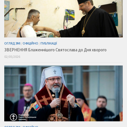
ОГЛЯД ЗМІ
/
ОФІЦІЙНО
/
ПУБЛІКАЦІЇ
ЗВЕРНЕННЯ Блаженнішого Святослава до Дня хворого
02/05/2026