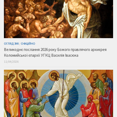
ОГЛЯД ЗМІ
/
ОФІЦІЙНО
Великоднє послання 2026 року Божого правлячого архиєрея
Коломийської єпархії УГКЦ Василія Івасюка
11/04/2026