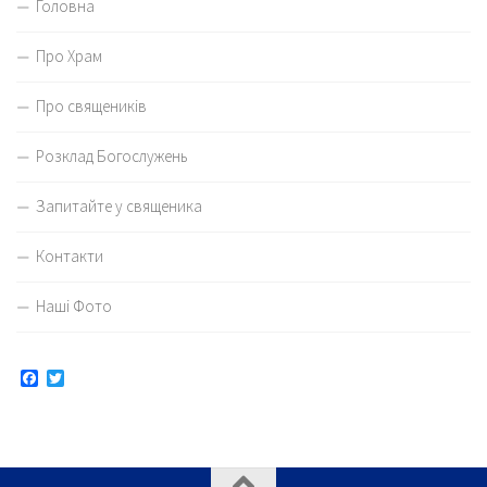
Головна
Про Храм
Про священиків
Розклад Богослужень
Запитайте у священика
Контакти
Наші Фото
Facebook
Twitter