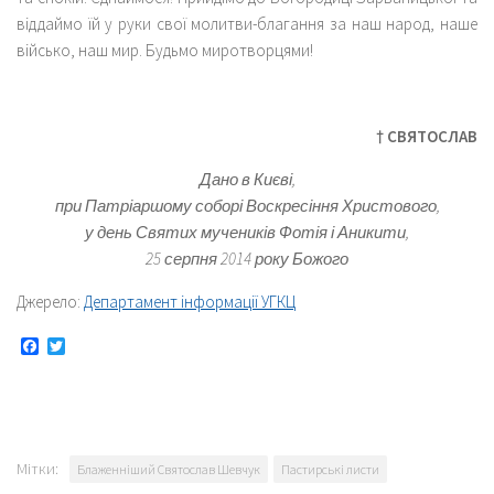
віддаймо їй у руки свої молитви-благання за наш народ, наше
військо, наш мир. Будьмо миротворцями!
† СВЯТОСЛАВ
Дано в Києві,
при Патріаршому соборі Воскресіння Христового,
у день
Святих
мучеників Фотія і Аникити
,
25 серпня 2014 року Божого
Джерело:
Департамент інформації УГКЦ
Facebook
Twitter
Мітки:
Блаженніший Святослав Шевчук
Пастирські листи