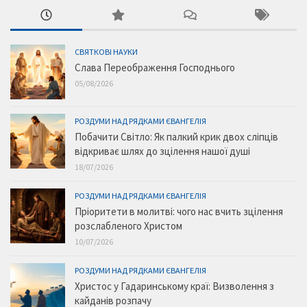
СВЯТКОВІ НАУКИ
Слава Переображення Господнього
05/08/2026
РОЗДУМИ НАД РЯДКАМИ ЄВАНГЕЛІЯ
Побачити Світло: Як палкий крик двох сліпців
відкриває шлях до зцілення нашої душі
18/07/2026
РОЗДУМИ НАД РЯДКАМИ ЄВАНГЕЛІЯ
Пріоритети в молитві: чого нас вчить зцілення
розслабленого Христом
10/07/2026
РОЗДУМИ НАД РЯДКАМИ ЄВАНГЕЛІЯ
Христос у Гадаринському краї: Визволення з
кайданів розпачу