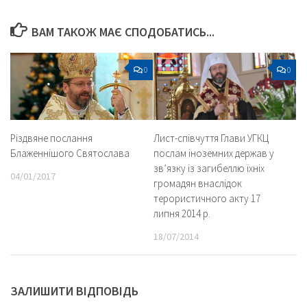
ВАМ ТАКОЖ МАЄ СПОДОБАТИСЬ...
0
0
Різдвяне послання
Лист-співчуття Глави УГКЦ
Блаженнішого Святослава
послам іноземних держав у
зв’язку із загибеллю їхніх
04/01/2017
громадян внаслідок
терористичного акту 17
липня 2014 р.
18/07/2014
ЗАЛИШИТИ ВІДПОВІДЬ