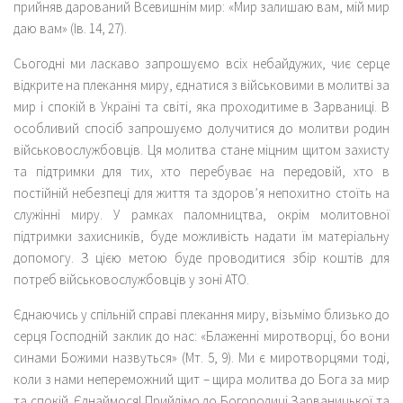
прийняв дарований Всевишнім мир: «Мир залишаю вам, мій мир
даю вам» (Ів. 14, 27).
Сьогодні ми ласкаво запрошуємо всіх небайдужих, чиє серце
відкрите на плекання миру, єднатися з військовими в молитві за
мир і спокій в Україні та світі, яка проходитиме в Зарваниці. В
особливий спосіб запрошуємо долучитися до молитви родин
військовослужбовців. Ця молитва стане міцним щитом захисту
та підтримки для тих, хто перебуває на передовій, хто в
постійній небезпеці для життя та здоров’я непохитно стоїть на
служінні миру. У рамках паломництва, окрім молитовної
підтримки захисників, буде можливість надати їм матеріальну
допомогу. З цією метою буде проводитися збір коштів для
потреб військовослужбовців у зоні АТО.
Єднаючись у спільній справі плекання миру, візьмімо близько до
серця Господній заклик до нас: «Блаженні миротворці, бо вони
синами Божими назвуться» (Мт. 5, 9). Ми є миротворцями тоді,
коли з нами непереможний щит – щира молитва до Бога за мир
та спокій. Єднаймося! Прийдімо до Богородиці Зарваницької та