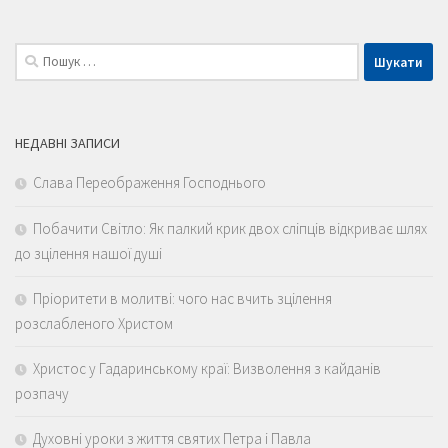
Пошук:
НЕДАВНІ ЗАПИСИ
Слава Переображення Господнього
Побачити Світло: Як палкий крик двох сліпців відкриває шлях
до зцілення нашої душі
Пріоритети в молитві: чого нас вчить зцілення
розслабленого Христом
Христос у Гадаринському краї: Визволення з кайданів
розпачу
Духовні уроки з життя святих Петра і Павла