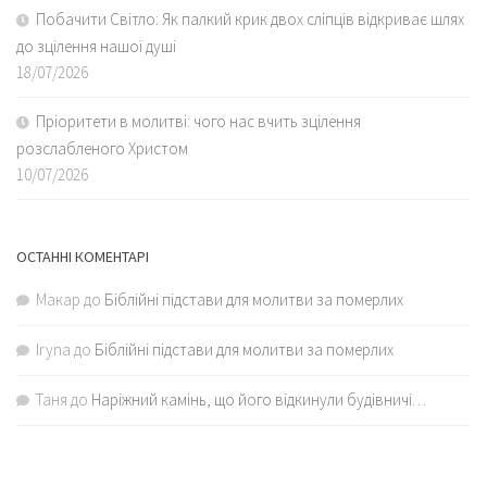
Побачити Світло: Як палкий крик двох сліпців відкриває шлях
до зцілення нашої душі
18/07/2026
Пріоритети в молитві: чого нас вчить зцілення
розслабленого Христом
10/07/2026
ОСТАННІ КОМЕНТАРІ
Макар
до
Біблійні підстави для молитви за померлих
Iryna
до
Біблійні підстави для молитви за померлих
Таня
до
Наріжний камінь, що його відкинули будівничі…