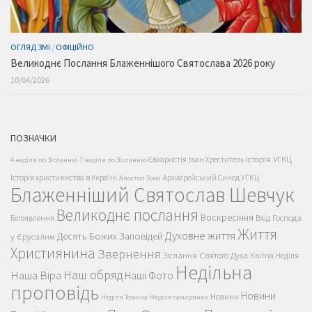
ОГЛЯД ЗМІ
/
ОФІЦІЙНО
Великоднє Послання Блаженнішого Святослава 2026 року
10/04/2026
ПОЗНАЧКИ
Історія УГКЦ
Євхаристія
Іван Хреститель
4 неділя по Зісланню
7 неділя по Зісланню
Історія християнства в Україні
Архиєрейський Синод УГКЦ
Апостол Тома
Блаженніший Святослав Шевчук
Великоднє послання
Воскресіння
Вхід Господа
Богоявлення
Життя
Духовне життя
Десять Божих Заповідей
у Єрусалим
Християнина
Звернення
Зіслання Святого Духа
Квітна Неділя
Недільна
Наш обряд
Наша Віра
Наші Фото
проповідь
Новини
Новини
Неділя Томина
Неділя самарянки