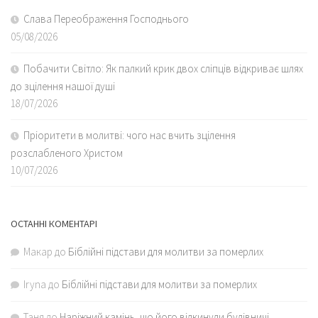
Слава Переображення Господнього
05/08/2026
Побачити Світло: Як палкий крик двох сліпців відкриває шлях
до зцілення нашої душі
18/07/2026
Пріоритети в молитві: чого нас вчить зцілення
розслабленого Христом
10/07/2026
ОСТАННІ КОМЕНТАРІ
Макар
до
Біблійні підстави для молитви за померлих
Iryna
до
Біблійні підстави для молитви за померлих
Таня
до
Наріжний камінь, що його відкинули будівничі…