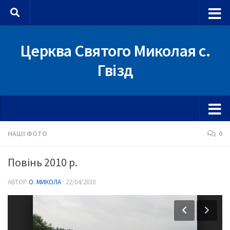
Skip to content
Церква Святого Миколая с.
Гвізд
НАШІ ФОТО
0
Повінь 2010 р.
АВТОР
О. МИКОЛА
·
22/04/2010