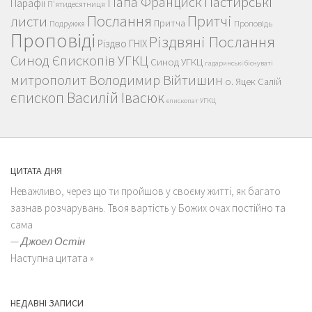
Пастирські
Папа Франциск
Парафії
П'ятидесятниця
Послання
Притчі
листи
Притча
Проповідь
Подружжя
Проповіді
Різдвяні Послання
Різдво ГНІХ
Синод Єпископів УГКЦ
Синод УГКЦ
гадаринські біснуваті
митрополит Володимир Війтишин
о. Яцек Салій
єпископ Василій Івасюк
єпископат УГКЦ
ЦИТАТА ДНЯ
Неважливо, через що ти пройшов у своєму житті, як багато
зазнав розчарувань. Твоя вартість у Божих очах постійно та
сама
—
Джоел Остін
Наступна цитата »
НЕДАВНІ ЗАПИСИ