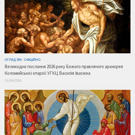
ОГЛЯД ЗМІ
/
ОФІЦІЙНО
Великоднє послання 2026 року Божого правлячого архиєрея
Коломийської єпархії УГКЦ Василія Івасюка
11/04/2026