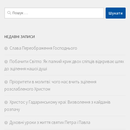
Пошук:
НЕДАВНІ ЗАПИСИ
Слава Переображення Господнього
Побачити Світло: Як палкий крик двох сліпців відкриває шлях
до зцілення нашої душі
Пріоритети в молитві: чого нас вчить зцілення
розслабленого Христом
Христос у Гадаринському краї: Визволення з кайданів
розпачу
Духовні уроки з життя святих Петра і Павла