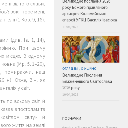
Великоднє послання 2026
мені від того слави,
року Божого правлячого
ов’язок; і горе мені,
архиєрея Коломийської
ангелії
(1 Кор. 9, 16)
.
єпархії УГКЦ Василія Івасюка
11/04/2026
и (див. Ів. 1, 14),
ворінню. При цьому
их місцях. В одному
 човна (Мр. 5, 1–20),
ОГЛЯД ЗМІ
/
ОФІЦІЙНО
ті, помираючи, наш
Великоднє Послання
6 н). Отже, Він, як
Блаженнішого Святослава
нгелія у світ.
2026 року
10/04/2026
іть по всьому світі й
аказав апостолам та
світлом світу» й
ПОЗНАЧКИ
вого життя на землі
4 неділя по Зісланню
7 неділя по Зісланню