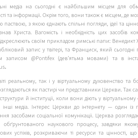
льні медіа на сьогодні є найбільшим місцем для о
сті та інформації. Окрім того, вони також є місцем, де м
ю паствою, з якою єднають спільні погляди, ідеї та ціннос
нав Христа. Вагомість і необхідність цих засобів ко
дкреслюють своїм прикладом римські папи: Венедикт XV
бліковий запис у твітері, та Франциск, який сьогодні п
м записом @Pontifex (дев’ятьма мовами) та в інст
us
.
віті реальному, так і у віртуальному духовенство та 
зглядаються як пастирі чи представники Церкви. Так 
структури й інституції, коли вони діють у віртуальному с
 інші медіа. Інтерес Церкви до інтернету — один із 
ння засобами соціальної комунікації. Церква розглядає
о обґрунтованого наукового процесу, завдяки яком
вих успіхів, розкриваючи ті ресурси та цінності, що