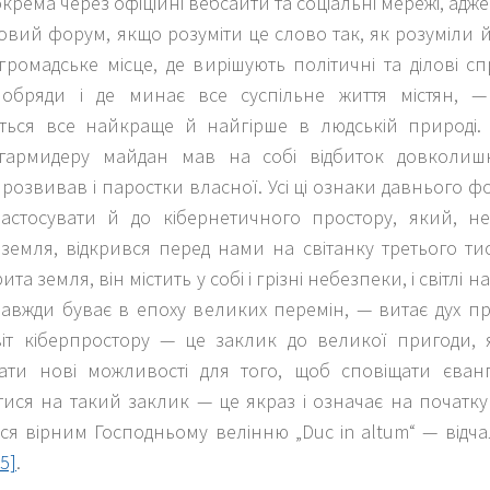
окрема через офіційні вебсайти та соціальні мережі, адже
овий форум, якщо розуміти це слово так, як розуміли 
громадське місце, де вирішують політичні та ділові с
і обряди і де минає все суспільне життя містян, 
ться все найкраще й найгірше в людській природі.
армидеру майдан мав на собі відбиток довколишн
розвивав і паростки власної. Усі ці ознаки давнього 
астосувати й до кібернетичного простору, який, н
земля, відкрився перед нами на світанку третього тися
та земля, він містить у собі і грізні небезпеки, і світлі н
завжди буває в епоху великих перемін, — витає дух п
іт кіберпростору — це заклик до великої пригоди,
ати нові можливості для того, щоб сповіщати єван
тися на такий заклик — це якраз і означає на початку
ся вірним Господньому велінню „Duc in altum“ — відч
[5]
.