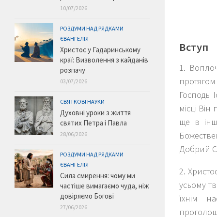
10/07/2026
РОЗДУМИ НАД РЯДКАМИ
ЄВАНГЕЛІЯ
Вступ
Христос у Гадаринському
краї: Визволення з кайданів
1. Воплоч
розпачу
протягом
03/07/2026
Господь І
СВЯТКОВІ НАУКИ
місці Він 
Духовні уроки з життя
ще в інш
святих Петра і Павла
Божестве
28/06/2026
Добрий Сі
РОЗДУМИ НАД РЯДКАМИ
ЄВАНГЕЛІЯ
2. Христо
Сила смирення: чому ми
усьому тв
частіше вимагаємо чуда, ніж
довіряємо Богові
їхнім н
27/06/2026
проголош