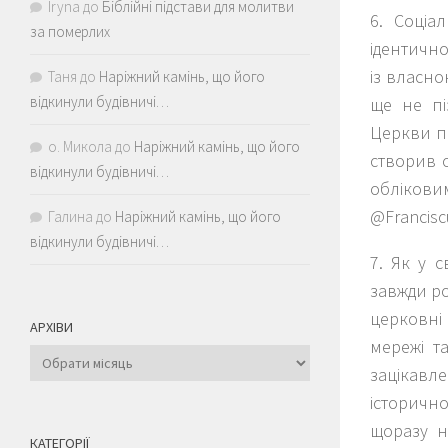
Iryna
до
Біблійні підстави для молитви
6. Соціа
за померлих
ідентично
із власно
Таня
до
Наріжний камінь, що його
відкинули будівничі…
ще не піз
Церкви пі
о. Микола
до
Наріжний камінь, що його
створив о
відкинули будівничі…
облікови
@Francisc
Галина
до
Наріжний камінь, що його
відкинули будівничі…
7. Як у с
завжди ро
церковні 
АРХІВИ
мережі та
Архіви
зацікавле
історичн
щоразу но
КАТЕГОРІЇ