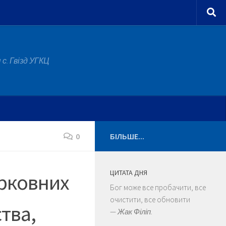
с. Гвізд УГКЦ
0
БІЛЬШЕ...
ЦИТАТА ДНЯ
ерковних
Бог може все пробачити, все
очистити, все обновити
ства,
—
Жак Філіп.