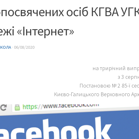
посвячених осіб КГВА УГ
жі «Інтернет»
ИКОЛА
·
06/08/2020
на трирічний вип
з 3 серп
Постановою № 2 85-ї сес
Києво-Галицького Верховного Ар