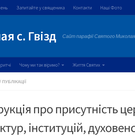
жень
Запитайте у священика
Контакти
Наші Фото
я с. Гвізд
Сайт парафії Святого Миколая 
ритчі
Чому ми так віримо?
Життя Святих
/
ПУБЛІКАЦІЇ
рукція про присутність ц
ктур, інституцій, духовен