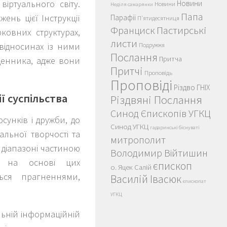
іртуального світу.
Новини
Новини
Неділя самарянки
Папа
ень цієї Інструкції
Парафії
П'ятидесятниця
Пастирські
Франциск
ковних структурах,
листи
відносинах із ними
Подружжя
Послання
Притча
ященника, адже вони
Притчі
Проповідь
Проповіді
Різдво ГНІХ
ї суспільства
Різдвяні Послання
Синод Єпископів УГКЦ
сунків і дружби, до
Синод УГКЦ
гадаринські біснуваті
альної творчості та
митрополит
 діапазоні частиною
Володимир Війтишин
ей на основі цих
єпископ
о. Яцек Салій
ься прагненнями,
Василій Івасюк
єпископат
УГКЦ
альній інформаційній