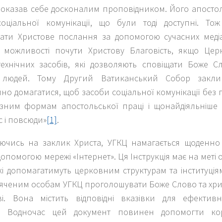
показав себе досконалим проповідником. Його апостол
соціальної комунікації, що були тоді доступні. То
ти Христове послання за допомогою сучасних медіа
 можливості почути Христову Благовість, якщо Цер
 технічних засобів, які дозволяють сповіщати Боже С
ті людей. Тому Другий Ватиканський Собор закл
но домагатися, щоб засоби соціальної комунікації без
ізним формам апостольської праці і щонайдіяльніше
 і повсюди»
[1]
.
куючись на заклик Христа, УГКЦ намагається щоденн
допомогою мережі «Інтернет». Ця Інструкція має на меті 
кі допомагатимуть церковним структурам та інституція
яченим особам УГКЦ проголошувати Боже Слово та хрис
тві. Вона містить відповідні вказівки для ефекти
ту. Водночас цей документ повинен допомогти ко