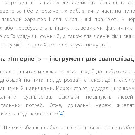
 потрапляння в пастку легковажного ставлення до в
овенства і богопосвячених осіб, значна частина полож
’язковий характер і для мирян, які працюють у цер
іях або перебувають в інших правових чи фактичних 
о до їх уряду чи функцій, а також для членів сім’ї св
сть у місії Церкви Христової в сучасному світі.
жа «Інтернет» — інструмент для євангелізаці
ток соціальних мереж спонукає людей до побудови сто
дповідей на питання, до розваг, а також до інтелекту
наннями й навичками. Мережі стають у дедалі ширшому
канини суспільства, оскільки поєднують люд
нтальних потреб. Отже, соціальні мережі живлят
ними в людських серцях»
[4]
.
ні Церква вбачає необхідність своєї присутності в глоб