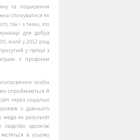
бміну та поширення
ожна спілкуватися як
ті, так і з тими, хто
мунікації для добра
I, який у 2012 році
рисутній у твітері з
аграмі з профілем
богопосвячені особи
само сприймаються й
віті через соціальні
проявів її давнього
 медіа як результат
у людство «досягає
 містяться в усьому