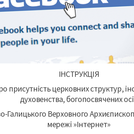
ІНСТРУКЦІЯ
ро присутність церковних структур, ін
духовенства, богопосвячених ос
о-Галицького Верховного Архиєпископ
мережі
»
Інтернет
»