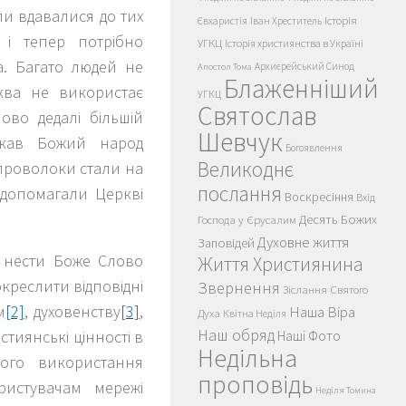
и вдавалися до тих
Історія
Євхаристія
Іван Хреститель
ж і тепер потрібно
УГКЦ
Історія християнства в Україні
. Багато людей не
Архиєрейський Синод
Апостол Тома
Блаженніший
ква не використає
УГКЦ
Святослав
лово дедалі більшій
Шевчук
икав Божий народ
Богоявлення
Великоднє
 проволоки стали на
послання
 допомагали Церкві
Воскресіння
Вхід
Десять Божих
Господа у Єрусалим
Духовне життя
Заповідей
о нести Боже Слово
Життя Християнина
окреслити відповідні
Звернення
Зіслання Святого
м
[2]
, духовенству
[3]
,
Наша Віра
Духа
Квітна Неділя
Наш обряд
тиянські цінності в
Наші Фото
Недільна
вного використання
проповідь
ристувачам мережі
Неділя Томина