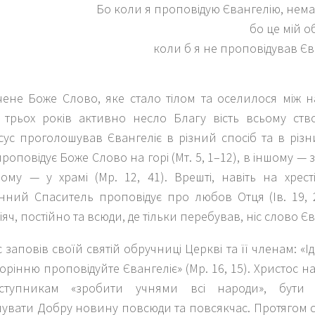
Бо коли я проповідую Євангелію, нема 
бо це мій об
коли б я не проповідував Єв
ене Боже Слово, яке стало тілом та оселилося між нам
 трьох років активно несло Благу вість всьому ст
сус проголошував Євангеліє в різний спосіб та в різн
проповідує Боже Слово на горі (Мт. 5, 1–12), в іншому — з
ому — у храмі (Мр. 12, 41). Врешті, навіть на хрес
нний Спаситель проповідує про любов Отця (Ів. 19, 2
яч, постійно та всюди, де тільки перебував, ніс слово Єва
с заповів своїй святій обручниці Церкві та її членам: «Ід
орінню проповідуйте Євангеліє» (Мр. 16, 15). Христос н
аступникам «зробити учнями всі народи», бути «
увати Добру новину повсюди та повсякчас. Протягом с