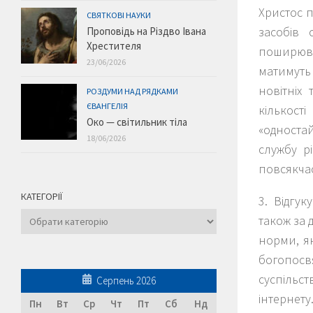
Христос 
СВЯТКОВІ НАУКИ
засобів 
Проповідь на Різдво Івана
Хрестителя
поширюва
23/06/2026
матимуть
новітніх
РОЗДУМИ НАД РЯДКАМИ
ЄВАНГЕЛІЯ
кількос
Око — світильник тіла
«одностай
18/06/2026
службу р
повсякчас
КАТЕГОРІЇ
3. Відгу
Категорії
також за 
норми, я
богопосв
суспільс
Серпень 2026
інтерне
Пн
Вт
Ср
Чт
Пт
Сб
Нд