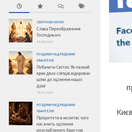
СВЯТКОВІ НАУКИ
Слава Переображення
Господнього
05/08/2026
РОЗДУМИ НАД РЯДКАМИ
ЄВАНГЕЛІЯ
Побачити Світло: Як палкий
крик двох сліпців відкриває
шлях до зцілення нашої
п
душі
18/07/2026
РОЗДУМИ НАД РЯДКАМИ
Києв
ЄВАНГЕЛІЯ
Пріоритети в молитві: чого
нас вчить зцілення
розслабленого Христом