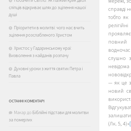
Побачити Світло: Як палкий крик двох
мережі, з
сліпців відкриває шлях до зцілення нашої
справді н
душі
тобто як 
релігійн
Пріоритети в молитві: чого нас вчить
проявляє
зцілення розслабленого Христом
повний г
Христос у Гадаринському краї:
водночас 
Визволення з кайданів розпачу
слушно з
невідома 
Духовні уроки з життя святих Петра і
нововідкри
Павла
— як це 
новий св
використ
ОСТАННІ КОМЕНТАРІ
Відгукува
Макар
до
Біблійні підстави для молитви
залишати
за померлих
(Лк. 5, 4)»