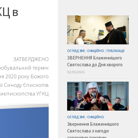
КЦ в
ОГЛЯД ЗМІ
/
ОФІЦІЙНО
/
ПУБЛІКАЦІЇ
ЗВЕРНЕННЯ Блаженнішого
ЗАТВЕРДЖЕНО
Святослава до Дня хворого
робувальний термін
02/05/2026
ня 2020 року Божого
ії Синоду Єпископів
хиєпископства УГКЦ
ОГЛЯД ЗМІ
/
ОФІЦІЙНО
Звернення Блаженнішого
Святослава з нагоди
сорокових роковин