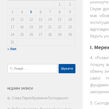
уникнути
1
2
Окрім дух
3
4
5
6
7
8
9
має обов
10
11
12
13
14
15
16
інституц
17
18
19
20
21
22
23
відповідн
24
25
26
27
28
29
30
беруть уча
31
I. Мере
« Лип
4. «Розви
пошуку ві
Пошук:
обміну з
самої т
фундаме
НЕДАВНІ ЗАПИСИ
закоріне
Слава Переображення Господнього
5. Сьогод