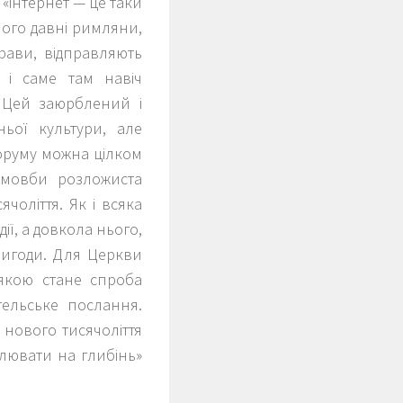
 «інтернет — це таки
його давні римляни,
прави, відправляють
— і саме там навіч
 Цей заюрблений і
ьої культури, але
форуму можна цілком
емовби розложиста
чоліття. Як і всяка
адії, а довкола нього,
ригоди. Для Церкви
 якою стане спроба
гельське послання.
 нового тисячоліття
алювати на глибінь»