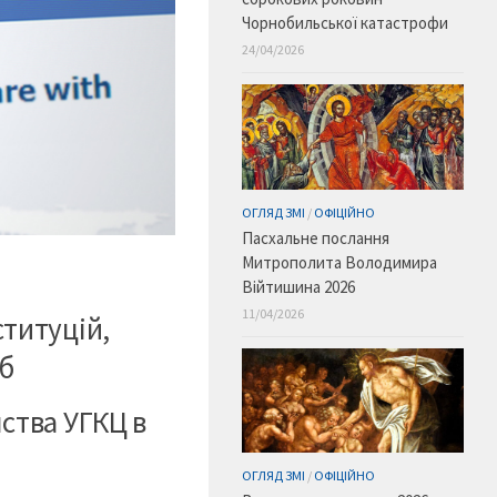
Чорнобильської катастрофи
24/04/2026
ОГЛЯД ЗМІ
/
ОФІЦІЙНО
Пасхальне послання
Митрополита Володимира
Війтишина 2026
11/04/2026
ституцій,
іб
ства УГКЦ в
ОГЛЯД ЗМІ
/
ОФІЦІЙНО