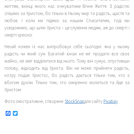
життям, вкінці якого нас очікуватиме Вічне Життя. З радістю
спішімо за Христом, бо тільки в Ньому мир та радість, щастя та
любов. І коли ми підемо за нашим Спасителем, тоді ми
усвідомимо, що шлях Христа – це служіння людям, аж до смерті і
смерті хресної.
Нехай кожен із нас випробовує себе сьогодні: яка у ньому
радість чи який сум. Багатий юнак не міг продати все своє
майно, не зміг відділитися від нього. Тому він сумує, опустивши
голову, відходить від Христа. Він не може прийняти радість,
котру подає Христос, бо радість дається тільки тим, хто є
вбогим духом. Тільки тим, хто смиренно молиться та йде за
Христом.
Фото ілюстративне, створене:
StockSnap
для сайту
Pixabay
Facebook
Twitter