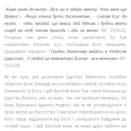
«Каже юнак до нього: «Все це я зберіг змалку. Чого мені ще
бракує?». «Якщо хочеш бути досконалим», – сказав Ісус до
нього, – «піди, продай, що маєш, дай бідним, і будеш мати
скарб на небі; потім приходь і йди за мною»
(Мт. 19:20-21).
Почувши такі дивні слова, юнак засмутився, бо був
надзвичайно багатим. Ісус, побачивши його замішання,
продовжує говорити:
«Трудно багатому ввійти в Небесне
Царство…У людей це неможливо, Богові – все можливо»
(Мт.
19:23:26).
Як ми чули, для досягнення Царства Небесного потрібно
зберігати Божі Заповіді, які уособлюють любов та співчуття до
ближнього та Бога. І цей багатий юнак був таким близьким до
Царства Вічного, але, на жаль, так і не пройшов перевірку, бо
йому бракувало єдиного подвигу: він не міг розпрощатися зі
своєї жагою до багатства. Саме воно перетворилося на ідола,
його серце віддалилося від Бога і залишалося байдужим до
потреб інших: і цей багатий юнак не може щиро любити ані