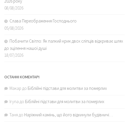
2026 року
08/08/2026
Слава Переображення Господнього
05/08/2026
Побачити Світло: Як палкий крик двох сліпців відкриває шлях
до зцілення нашої душі
18/07/2026
ОСТАННІ КОМЕНТАРІ
Макар
до
Біблійні підстави для молитви за померлих
Iryna
до
Біблійні підстави для молитви за померлих
Таня
до
Наріжний камінь, що його відкинули будівничі…