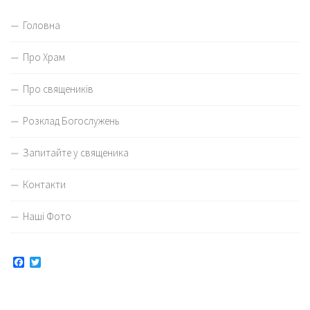
Головна
Про Храм
Про священиків
Розклад Богослужень
Запитайте у священика
Контакти
Наші Фото
Facebook
Twitter