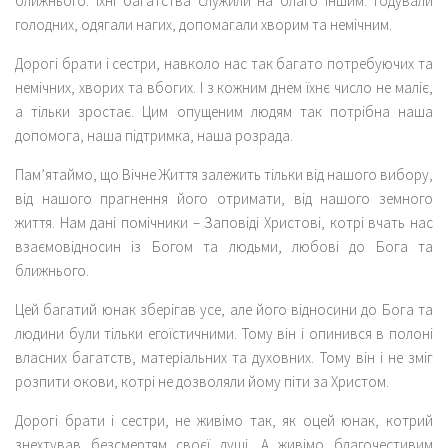
ближнього. Їхні багатства служили на благо іншим: годували
голодних, одягали нагих, допомагали хворим та немічним.
Дорогі брати і сестри, навколо нас так багато потребуючих та
немічних, хворих та вбогих. І з кожним днем їхнє число не маліє,
а тільки зростає. Цим опущеним людям так потрібна наша
допомога, наша підтримка, наша розрада.
Пам’ятаймо, що Вічне Життя залежить тільки від нашого вибору,
від нашого прагнення його отримати, від нашого земного
життя. Нам дані помічники – Заповіді Христові, котрі вчать нас
взаємовідносин із Богом та людьми, любові до Бога та
ближнього.
Цей багатий юнак зберігав усе, але його відносини до Бога та
людини були тільки егоїстичними. Тому він і опинився в полоні
власних багатств, матеріальних та духовних. Тому він і не зміг
розпити окови, котрі не дозволяли йому піти за Христом.
Дорогі брати і сестри, не живімо так, як оцей юнак, котрий
знехтував безсмертям своєї душі. А живімо благочестивим