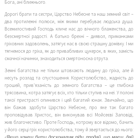
Бога, ані ближнього.
Дорогі брати та сестри, Царство Небесне та наш земний світ –
два протилежні полюси, між якими перебуває людська душа.
Всемилостивий Господь кличе нас до вічного блаженства, до
безсмертної радості. А батько брехні – диявол, приманками
гріховних задоволень, затягує нас в свою страшну домівку. І ми
тягнемося до гріха, як до привабливих цукерок, в яких, замість
смачної начинки, знаходиться смертоносна отрута.
Земні багатства не тільки штовхають людину до гріха, але й
несуть розлад та спустошення. Користолюбство, жадність до
грошей, прив’язаність до земного багатства – це глибока
трясовина, котра затягує всіх, хто тільки ступив на неї. У полоні
такої пристрасті опинився і цей багатий юнак. Звичайно, що
він бажав здобути Царство Небесне, про яке так багато
проповідував Христос, він виконував всі Мойсеєві Заповіді,
жив благочестиво. Проте Господь, котрому все відомо, бачить
у його серці гріх користолюбства, тому й звертається до нього:
«Якщо хочеш бути досконалим піди, продай, що маєш, дай