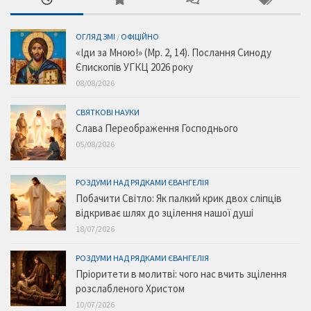
ОГЛЯД ЗМІ
/
ОФІЦІЙНО
«Іди за Мною!» (Мр. 2, 14). Послання Синоду
Єпископів УГКЦ 2026 року
08/08/2026
СВЯТКОВІ НАУКИ
Слава Переображення Господнього
05/08/2026
РОЗДУМИ НАД РЯДКАМИ ЄВАНГЕЛІЯ
Побачити Світло: Як палкий крик двох сліпців
відкриває шлях до зцілення нашої душі
18/07/2026
РОЗДУМИ НАД РЯДКАМИ ЄВАНГЕЛІЯ
Пріоритети в молитві: чого нас вчить зцілення
розслабленого Христом
10/07/2026