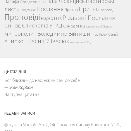
Пастирські
Папа Франциск
Парафії
П'ятидесятниця
Послання
Притчі
листи
Притча
Проповідь
Подружжя
Проповіді
Різдвяні Послання
Різдво ГНІХ
Синод Єпископів УГКЦ
Синод УГКЦ
гадаринські біснуваті
митрополит Володимир Війтишин
о. Яцек Салій
єпископ Василій Івасюк
єпископат УГКЦ
ЦИТАТА ДНЯ
Бог ближчий до нас, ніж ми самі до себе
—
Жан Корбон.
Наступна цитата »
НЕДАВНІ ЗАПИСИ
«Іди за Мною!» (Мр. 2, 14). Послання Синоду Єпископів УГКЦ