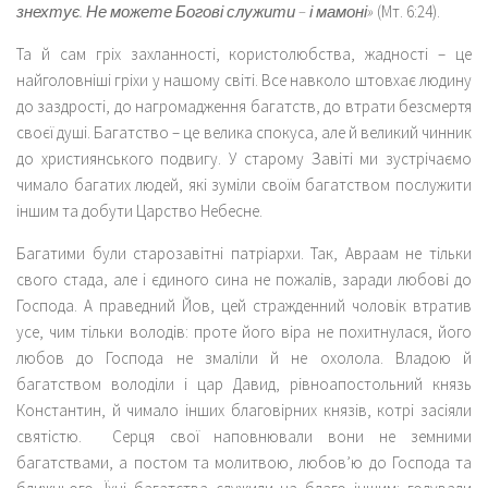
знехтує. Не можете Богові служити – і мамоні»
(Мт. 6:24).
Та й сам гріх захланності, користолюбства, жадності – це
найголовніші гріхи у нашому світі. Все навколо штовхає людину
до заздрості, до нагромадження багатств, до втрати безсмертя
своєї душі. Багатство – це велика спокуса, але й великий чинник
до християнського подвигу. У старому Завіті ми зустрічаємо
чимало багатих людей, які зуміли своїм багатством послужити
іншим та добути Царство Небесне.
Багатими були старозавітні патріархи. Так, Авраам не тільки
свого стада, але і єдиного сина не пожалів, заради любові до
Господа. А праведний Йов, цей стражденний чоловік втратив
усе, чим тільки володів: проте його віра не похитнулася, його
любов до Господа не змаліли й не охолола. Владою й
багатством володіли і цар Давид, рівноапостольний князь
Константин, й чимало інших благовірних князів, котрі засіяли
святістю. Серця свої наповнювали вони не земними
багатствами, а постом та молитвою, любов’ю до Господа та