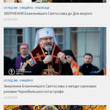
ОГЛЯД ЗМІ
/
ОФІЦІЙНО
/
ПУБЛІКАЦІЇ
ЗВЕРНЕННЯ Блаженнішого Святослава до Дня хворого
02/05/2026
ОГЛЯД ЗМІ
/
ОФІЦІЙНО
Звернення Блаженнішого Святослава з нагоди сорокових
роковин Чорнобильської катастрофи
24/04/2026