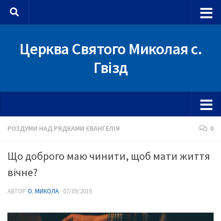
Skip to content
Церква Святого Миколая с.
Гвізд
РОЗДУМИ НАД РЯДКАМИ ЄВАНГЕЛІЯ
0
Що доброго маю чинити, щоб мати життя
вічне?
АВТОР
О. МИКОЛА
·
07/09/2019