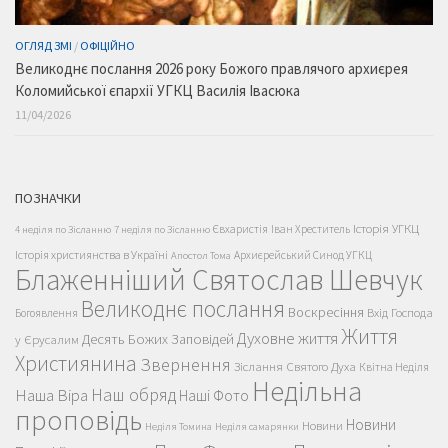
ОГЛЯД ЗМІ
/
ОФІЦІЙНО
Великоднє послання 2026 року Божого правлячого архиєрея
Коломийської єпархії УГКЦ Василія Івасюка
11/04/2026
ПОЗНАЧКИ
Історія УГКЦ
Євхаристія
Іван Хреститель
4 неділя по Зісланню
7 неділя по Зісланню
Історія християнства в Україні
Архиєрейський Синод УГКЦ
Апостол Тома
Блаженніший Святослав Шевчук
Великоднє послання
Воскресіння
Вхід Господа
Богоявлення
Життя
Духовне життя
Десять Божих Заповідей
у Єрусалим
Християнина
Звернення
Зіслання Святого Духа
Квітна Неділя
Недільна
Наш обряд
Наша Віра
Наші Фото
проповідь
Новини
Новини
Неділя Томина
Неділя самарянки