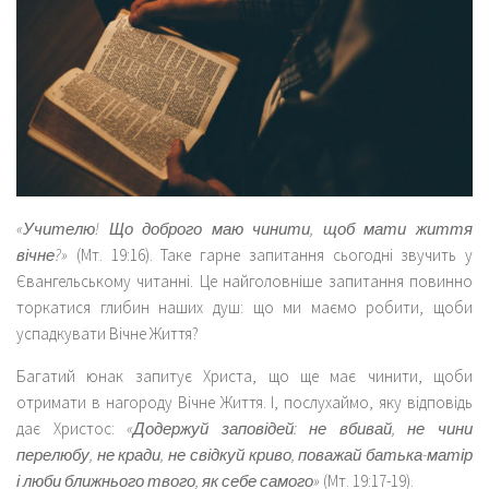
«Учителю! Що доброго маю чинити, щоб мати життя
вічне?»
(Мт. 19:16). Таке гарне запитання сьогодні звучить у
Євангельському читанні. Це найголовніше запитання повинно
торкатися глибин наших душ: що ми маємо робити, щоби
успадкувати Вічне Життя?
Багатий юнак запитує Христа, що ще має чинити, щоби
отримати в нагороду Вічне Життя. І, послухаймо, яку відповідь
дає Христос:
«Додержуй заповідей: не вбивай, не чини
перелюбу, не кради, не свідкуй криво, поважай батька-матір
і люби ближнього твого, як себе самого»
(Мт. 19:17-19).