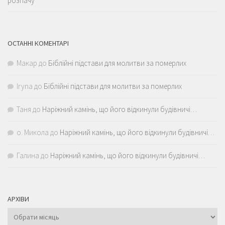
розпачу
ОСТАННІ КОМЕНТАРІ
Макар
до
Біблійні підстави для молитви за померлих
Iryna
до
Біблійні підстави для молитви за померлих
Таня
до
Наріжний камінь, що його відкинули будівничі…
о. Микола
до
Наріжний камінь, що його відкинули будівничі…
Галина
до
Наріжний камінь, що його відкинули будівничі…
АРХІВИ
Архіви