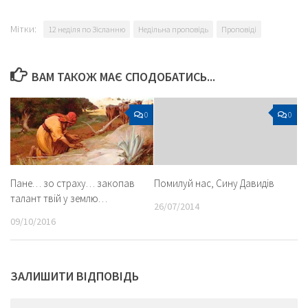
Мітки:
12 неділя по Зісланню
Недільна проповідь
Проповіді
ВАМ ТАКОЖ МАЄ СПОДОБАТИСЬ...
0
0
Пане… зо страху… закопав
Помилуй нас, Сину Давидів
талант твій у землю…
26/07/2014
09/10/2016
ЗАЛИШИТИ ВІДПОВІДЬ