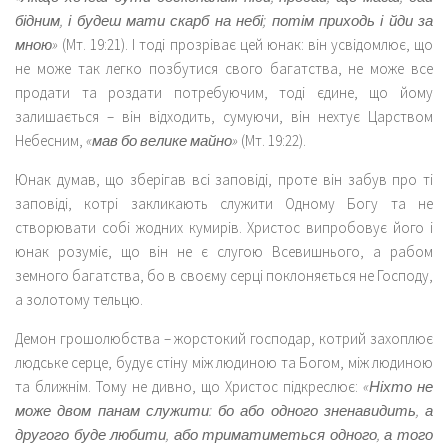
бідним, і будеш мати скарб на небі; потім приходь і йди за
мною»
(Мт. 19:21). І тоді прозріває цей юнак: він усвідомлює, що
не може так легко позбутися свого багатства, не може все
продати та роздати потребуючим, тоді єдине, що йому
залишається – він відходить, сумуючи, він нехтує Царством
Небесним,
«мав бо велике майно»
(Мт. 19:22).
Юнак думав, що зберігав всі заповіді, проте він забув про ті
заповіді, котрі закликають служити Одному Богу та не
створювати собі жодних кумирів. Христос випробовує його і
юнак розуміє, що він не є слугою Всевишнього, а рабом
земного багатства, бо в своєму серці поклоняється не Господу,
а золотому тельцю.
Демон грошолюбства – жорстокий господар, котрий захоплює
людське серце, будує стіну між людиною та Богом, між людиною
та ближнім. Тому не дивно, що Христос підкреслює:
«Ніхто не
може двом панам служити: бо або одного зненавидить, а
другого буде любити, або триматиметься одного, а того