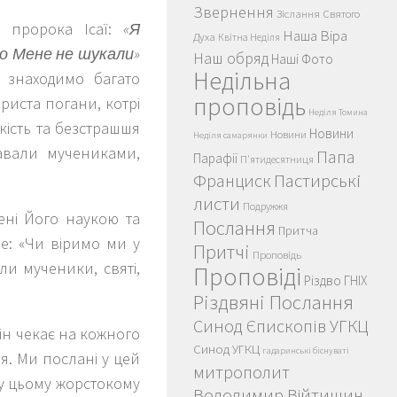
Звернення
Зіслання Святого
а пророка Ісаї:
«Я
Наша Віра
Духа
Квітна Неділя
що Мене не шукали»
Наш обряд
Наші Фото
Недільна
и знаходимо багато
проповідь
Христа погани, котрі
Неділя Томина
кість та безстрашшя
Новини
Новини
Неділя самарянки
авали мучениками,
Папа
Парафії
П'ятидесятниця
Пастирські
Франциск
листи
Подружжя
ені Його наукою та
Послання
Притча
е: «Чи віримо ми у
Притчі
Проповідь
и мученики, святі,
Проповіді
Різдво ГНІХ
Різдвяні Послання
Синод Єпископів УГКЦ
Він чекає на кожного
Синод УГКЦ
гадаринські біснуваті
я. Ми послані у цей
митрополит
 у цьому жорстокому
Володимир Війтишин