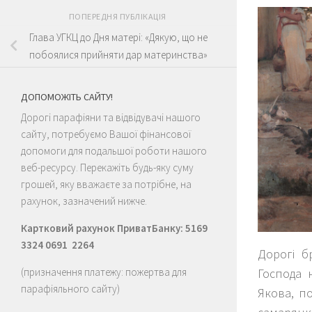
ПОПЕРЕДНЯ ПУБЛІКАЦІЯ
Глава УГКЦ до Дня матері: «Дякую, що не
побоялися прийняти дар материнства»
ДОПОМОЖІТЬ САЙТУ!
Дорогі парафіяни та відвідувачі нашого
сайту, потребуємо Вашої фінансової
допомоги для подальшої роботи нашого
веб-ресурсу. Перекажіть будь-яку суму
грошей, яку вважаєте за потрібне, на
рахунок, зазначений нижче.
Картковий рахунок ПриватБанку: 5169
3324 0691 2264
Дорогі б
Господа 
(призначення платежу: пожертва для
парафіяльного сайту)
Якова, по