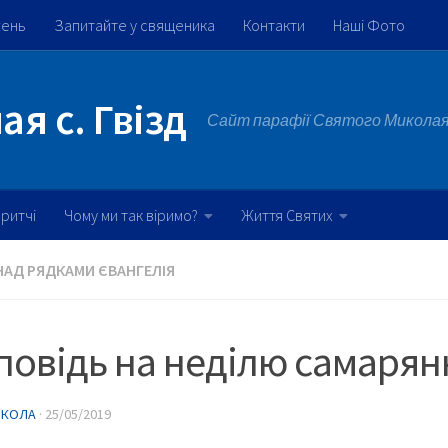
жень
Запитайте у священика
Контакти
Наші Фото
я с. Гвізд
Сайт парафії Святого Миколая 
ритчі
Чому ми так віримо?
Життя Святих
НАД РЯДКАМИ ЄВАНГЕЛІЯ
овідь на неділю самарян
ИКОЛА
·
25/05/2019