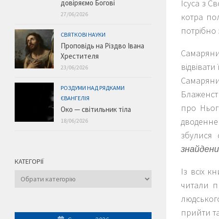
Ісуса з С
довіряємо Богові
27/06/2026
котра по
потрібно 
СВЯТКОВІ НАУКИ
Проповідь на Різдво Івана
Самаряни
Хрестителя
відвівати 
23/06/2026
Самаряни
РОЗДУМИ НАД РЯДКАМИ
Блаженст
ЄВАНГЕЛІЯ
про Ньог
Око — світильник тіла
дводенне 
18/06/2026
збулися 
знайдени
КАТЕГОРІЇ
Із всіх 
Категорії
читали п
людськог
прийти та