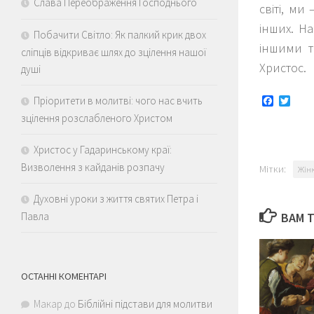
Слава Переображення Господнього
світі, ми
інших. Н
Побачити Світло: Як палкий крик двох
іншими ти
сліпців відкриває шлях до зцілення нашої
Христос.
душі
Faceboo
Twitt
Пріоритети в молитві: чого нас вчить
зцілення розслабленого Христом
Христос у Гадаринському краї:
Визволення з кайданів розпачу
Мітки:
Жін
Духовні уроки з життя святих Петра і
ВАМ 
Павла
ОСТАННІ КОМЕНТАРІ
Макар
до
Біблійні підстави для молитви