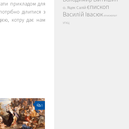
стати прикладом для
єпископ
о. Яцек Салій
потрібно ділитися з
Василій Івасюк
єпископат
дією, котру дає нам
УГКЦ
0