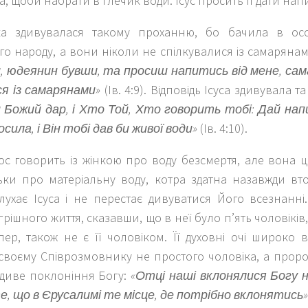
, щоби набрати в глечик води. Ісус просить її дати нап
а здивувалася такому проханню, бо бачила в особ
о народу, а вони ніколи не спілкувалися із самарянам
и, юдеянин бувши, та просиш напитись від мене, сам
я із самарянами»
(Ів. 4:9). Відповідь Ісуса здивувала т
 Божий дар, і Хто Той, Хто говорить тобі: Дай нап
сила, і Він тобі дав би живої води»
(Ів. 4:10).
ос говорить із жінкою про воду безсмертя, але вона ц
льки про матеріальну воду, котра здатна назавжди вт
лухає Ісуса і не перестає дивуватися Його всезнанні
 грішного життя, сказавши, що в неї було п’ять чоловіків
ер, також не є її чоловіком. Її духовні очі широко 
своєму Співрозмовнику не простого чоловіка, а проро
диве поклоніння Богу:
«Отці наші вклонялися Богу на
, що в Єрусалимі те місце, де потрібно вклонятись»