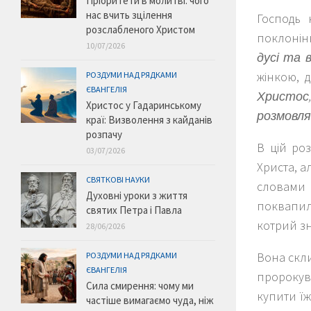
Пріоритети в молитві: чого
нас вчить зцілення
Господь 
розслабленого Христом
поклонінн
10/07/2026
дусі та 
жінкою, 
РОЗДУМИ НАД РЯДКАМИ
ЄВАНГЕЛІЯ
Христос,
Христос у Гадаринському
розмовля
краї: Визволення з кайданів
розпачу
В цій ро
03/07/2026
Христа, а
СВЯТКОВІ НАУКИ
словами 
Духовні уроки з життя
поквапил
святих Петра і Павла
котрий зн
28/06/2026
Вона скли
РОЗДУМИ НАД РЯДКАМИ
ЄВАНГЕЛІЯ
пророкува
Сила смирення: чому ми
купити їж
частіше вимагаємо чуда, ніж