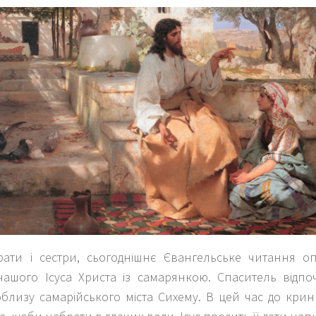
рати і сестри, сьогоднішнє Євангельське читання 
нашого Ісуса Христа із самарянкою. Спаситель відпо
близу самарійського міста Сихему. В цей час до крини