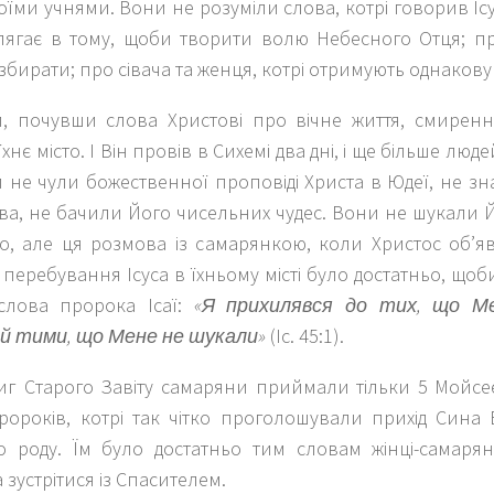
воїми учнями. Вони не розуміли слова, котрі говорив Ісу
лягає в тому, щоби творити волю Небесного Отця; пр
збирати; про сівача та женця, котрі отримують однакову
, почувши слова Христові про вічне життя, смирен
їхнє місто. І Він провів в Сихемі два дні, і ще більше лю
 не чули божественної проповіді Христа в Юдеї, не з
ва, не бачили Його чисельних чудес. Вони не шукали 
о, але ця розмова із самарянкою, коли Христос об’яв
перебування Ісуса в їхньому місті було достатньо, щоб
слова пророка Ісаї:
«Я прихилявся до тих, що М
й тими, що Мене не шукали»
(Іс. 45:1).
книг Старого Завіту самаряни приймали тільки 5 Мойс
ророків, котрі так чітко проголошували прихід Сина 
о роду. Їм було достатньо тим словам жінці-самарян
 зустрітися із Спасителем.