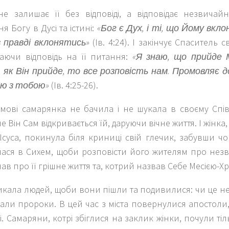
не залишає її без відповіді, а відповідає незвич
я Богу в Дусі та істині:
«Бог є Дух, і ті, що Йому вкл
в правді вклонятись»
(Ів. 4:24). І закінчує Спаситель 
даючи відповідь на її питання:
«Я знаю, що прийде 
 як Він прийде, то все розповість нам. Промовляє до
ю з тобою»
(Ів. 4:25-26).
змові самарянка не бачила і не шукала в своєму Спі
ле Він Сам відкривається їй, даруючи вічне життя. І жінк
Ісуса, покинула біля криниці свій глечик, забувши ч
ася в Сихем, щоби розповісти його жителям про незв
ав про її грішне життя та, котрий назвав Себе Месією-Х
кала людей, щоби вони пішли та подивилися: чи це не
ли пророки. В цей час з міста повернулися апостоли,
і. Самаряни, котрі збіглися на заклик жінки, почули ті