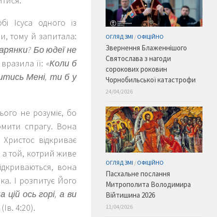
итися.
і Ісуса одного із
и, тому й запитала:
ОГЛЯД ЗМІ
/
ОФІЦІЙНО
Звернення Блаженнішого
арянки? Бо юдеї не
Святослава з нагоди
а вразила її:
«Коли б
сорокових роковин
итись Мені, ти б у
Чорнобильської катастрофи
24/04/2026
ього не розуміє, бо
омити спрагу. Вона
. Христос відкриває
, а той, котрий живе
ОГЛЯД ЗМІ
/
ОФІЦІЙНО
відкриваються, вона
Пасхальне послання
ка. І розпитує Його
Митрополита Володимира
 цій ось горі, а ви
Війтишина 2026
(Ів. 4:20).
11/04/2026