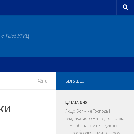
с. Гвізд УГКЦ
0
БІЛЬШЕ...
ЦИТАТА ДНЯ
ки
Якщо Бог – не Господь і
Владика мого життя, то я стаю
сам собі паном і владикою,
стаю абсолют¬ним центром