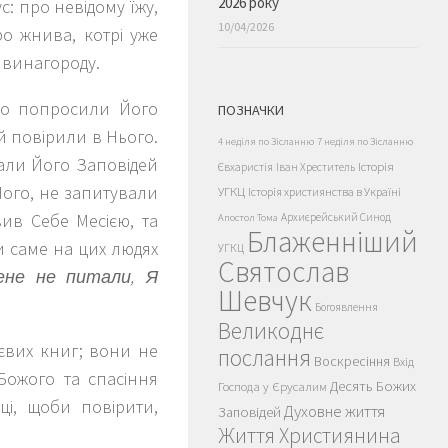
2026 року
с: про невідому їжу,
10/04/2026
о жнива, котрі уже
 винагороду.
но попросили Його
ПОЗНАЧКИ
дей повірили в Нього.
4 неділя по Зісланню
7 неділя по Зісланню
нали Його Заповідей
Історія
Євхаристія
Іван Хреститель
Його, не запитували
УГКЦ
Історія християнства в Україні
ив Себе Месією, та
Архиєрейський Синод
Апостол Тома
Блаженніший
и саме на цих людях
УГКЦ
Святослав
ене не питали, Я
Шевчук
Богоявлення
Великоднє
еєвих книг; вони не
послання
Воскресіння
Вхід
Божого та спасіння
Десять Божих
Господа у Єрусалим
ці, щоби повірити,
Духовне життя
Заповідей
Життя Християнина