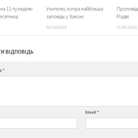
на 11-ту неділю
Учителю, котра найбільша
Проповідь
десятниці
заповідь у Законі
Різдві
01/10/2016
11/01/2020
И ВІДПОВІДЬ
ар
*
Email
*