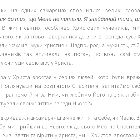
льки на одних самарянах сповнилися великі слов
ся до тих, що Мене не питали, Я знайдений тими, 
1). В житті святих, особливо Христових мучеників, м
 того, як раптово наверталися до віри в Господа Ісуса 
али жахливі муки християн. Надприродна мужність, стій
учеників так впливали на поган, що вони самі ст
ючи усім свою віру у Христа.
ра у Христа зростає у серцях людей, котрі були враж
 Поглянувши на розп’ятого Спасителя, запитаймо себ
и прагнемо йти за Ним, чи любимо Його так, як любил
твували своїм життям заради Нього?».
ідкриває жінці-самарянці вічне життя та Себе, як Месію. 
оби ми прийшли до Нього, як до свого Месії та Спасител
и визнавати та вірити у Христа, ми – Христові апостоли