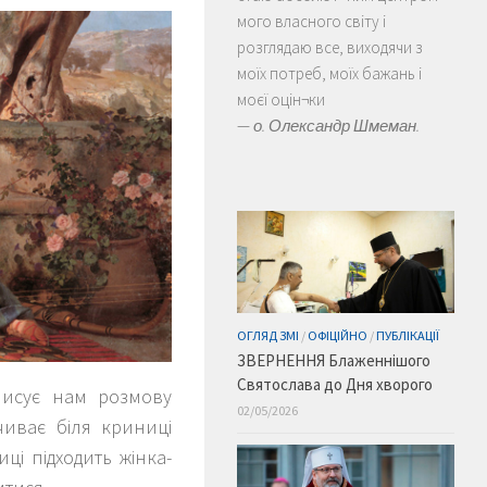
мого власного світу і
розглядаю все, виходячи з
моїх потреб, моїх бажань і
моєї оцін¬ки
—
о. Олександр Шмеман.
ОГЛЯД ЗМІ
/
ОФІЦІЙНО
/
ПУБЛІКАЦІЇ
ЗВЕРНЕННЯ Блаженнішого
Святослава до Дня хворого
описує нам розмову
02/05/2026
чиває біля криниці
ці підходить жінка-