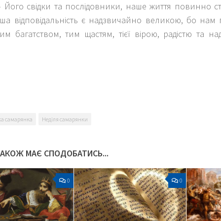
 – Його свідки та послідовники, наше життя повинно 
аша відповідальність є надзвичайно великою, бо нам 
м багатством, тим щастям, тієї вірою, радістю та на
k
er
ка самарянка
Неділя самарянки
ТАКОЖ МАЄ СПОДОБАТИСЬ...
0
0