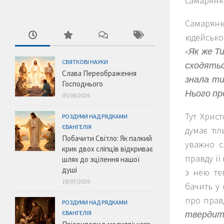
самарянка
Самарянк
юдейськог
«Як же Т
СВЯТКОВІ НАУКИ
сходятьс
Слава Переображення
знала ти
Господнього
Нього про
05/08/2026
Тут Христ
РОЗДУМИ НАД РЯДКАМИ
ЄВАНГЕЛІЯ
думає ті
Побачити Світло: Як палкий
уважно с
крик двох сліпців відкриває
правду її
шлях до зцілення нашої
душі
з нею теп
18/07/2026
бачить у 
про прав
РОЗДУМИ НАД РЯДКАМИ
твердите
ЄВАНГЕЛІЯ