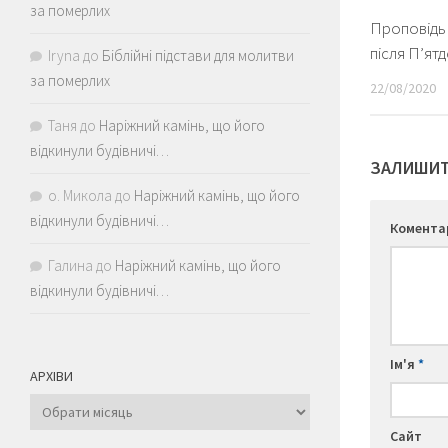
за померлих
Проповідь 
після П’ят
Iryna
до
Біблійні підстави для молитви
за померлих
22/08/2020
Таня
до
Наріжний камінь, що його
відкинули будівничі…
ЗАЛИШИТ
о. Микола
до
Наріжний камінь, що його
відкинули будівничі…
Комент
Галина
до
Наріжний камінь, що його
відкинули будівничі…
Ім'я
*
АРХІВИ
Архіви
Сайт