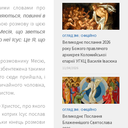
айними словами про
оняються, повинні в
свою розмову із цією
Месія, що зветься
ОГЛЯД ЗМІ
/
ОФІЦІЙНО
 неї Ісус: Це Я, що
Великоднє послання 2026
року Божого правлячого
архиєрея Коломийської
врозмовнику Месію,
єпархії УГКЦ Василія Івасюка
а, збентежена такими
11/04/2026
ого сюди прийшла, і
ичайного чоловіка,
ристом.
 Христос, про якого
ОГЛЯД ЗМІ
/
ОФІЦІЙНО
 котрих Ісус послав
Великоднє Послання
льки кінець розмови
Блаженнішого Святослава