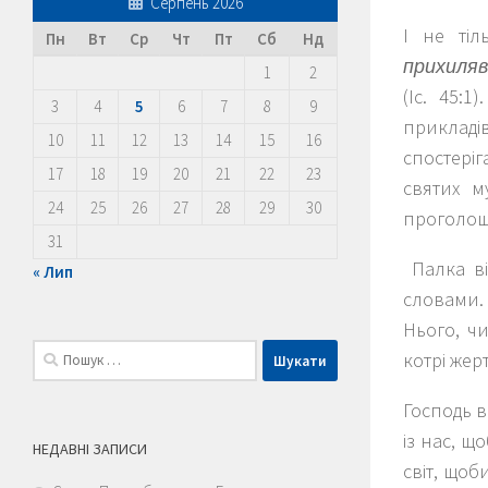
Серпень 2026
І не ті
Пн
Вт
Ср
Чт
Пт
Сб
Нд
прихиляв
1
2
(Іс. 45:
3
4
5
6
7
8
9
прикладів
10
11
12
13
14
15
16
спостеріг
17
18
19
20
21
22
23
святих м
24
25
26
27
28
29
30
проголошу
31
Палка ві
« Лип
словами.
Нього, ч
Пошук:
котрі жер
Господь в
із нас, щ
НЕДАВНІ ЗАПИСИ
світ, щоб