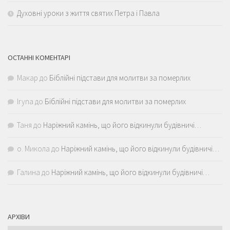
Духовні уроки з життя святих Петра і Павла
ОСТАННІ КОМЕНТАРІ
Макар
до
Біблійні підстави для молитви за померлих
Iryna
до
Біблійні підстави для молитви за померлих
Таня
до
Наріжний камінь, що його відкинули будівничі…
о. Микола
до
Наріжний камінь, що його відкинули будівничі…
Галина
до
Наріжний камінь, що його відкинули будівничі…
АРХІВИ