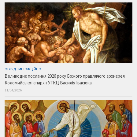
ОГЛЯД ЗМІ
/
ОФІЦІЙНО
Великоднє послання 2026 року Божого правлячого архиєрея
Коломийської єпархії УГКЦ Василія Івасюка
11/04/2026