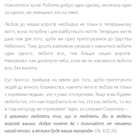
помолитися за неї. Роблячи добро один одному, молячись один
за одного, ми зменшимо зло на землі.
Любов до наших ворогів необхідна не тільки в теперішньому
житті, вона потрібна і для майбутнього життя. Теперішнє життя
дане нам для того, щоби ми гідно приготувалися до Царства
Небесного. Тому досить важливою умовою є навчитися любити
один одного, любити всіх, тим більше наших ворогів.
Неможливо нам досягнути неба, коли ми не навчимося любити
всіх, без винятку.
Ісус Христос прийшов на землю для того, щоби приготувати
людей до вічного блаженства, навчити жити в любові не тільки
з окремими людьми, але з усіма оточуючими. Якщо ж ми будемо
любити тих, хто нам подобається чи тих, хто нас любить, то яку
ж тоді нагороду ми отримаємо? Адже, за словами Спасителя:
«…
й грішники люблять тих, що їх люблять. Ви ж любіть
ворогів ваших, добро чиніте їм, і позичайте, не чекаючи
назад нічого, а велика буде ваша нагорода»
(Лк. 6:32;35).