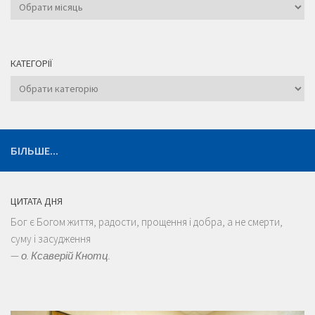
Архіви
КАТЕГОРІЇ
Категорії
БІЛЬШЕ...
ЦИТАТА ДНЯ
Бог є Богом життя, радости, прощення і добра, а не смерти,
суму і засудження
—
о. Ксаверій Кнотц.