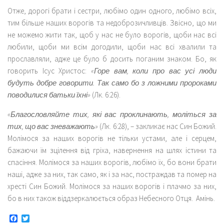
Отже, дорогі брати і сестри, любімо один одного, любімо всіх,
тим більше наших ворогів та недоброзичливців. Звісно, що ми
не можемо жити так, щоб у нас не було ворогів, щоби нас всі
любили, щоби ми всім догодили, щоби нас всі хвалили та
прославляли, адже це було б досить поганим знаком. Бо, як
говорить Ісус Христос:
«Горе вам, коли про вас усі люди
будуть добре говорити. Так само бо з ложними пророками
поводилися батьки їхні»
(Лк. 6:26).
«Благословляйте тих, які вас проклинають, моліться за
тих, що вас зневажають»
(Лк. 6:28), – закликає нас Син Божий.
Молімося за наших ворогів не тільки устами, але і серцем,
бажаючи їм зцілення від гріха, навернення на шлях істини та
спасіння. Молімося за наших ворогів, любімо їх, бо вони брати
наші, адже за них, так само, як і за нас, постраждав та помер на
хресті Син Божий. Молімося за наших ворогів і плачмо за них,
бо в них також віддзеркалюється образ Небесного Отця. Амінь.
Facebook
Twitter