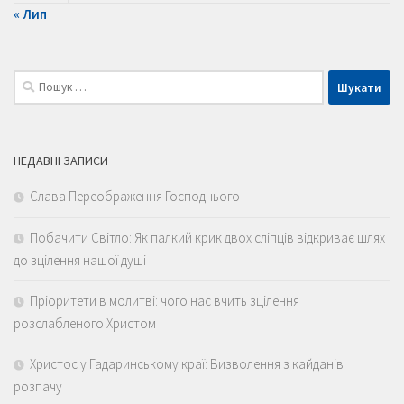
« Лип
Пошук:
НЕДАВНІ ЗАПИСИ
Слава Переображення Господнього
Побачити Світло: Як палкий крик двох сліпців відкриває шлях
до зцілення нашої душі
Пріоритети в молитві: чого нас вчить зцілення
розслабленого Христом
Христос у Гадаринському краї: Визволення з кайданів
розпачу