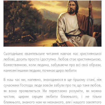
Сьогоднішнє євангельське читання навчає нас християнської
любові, досить просто і доступно. Любов стає християнською,
Божественною, коли людина, забуваючи про всі свої образи,
нанесені іншими людьми, починає щиро любити.
В наш час ми, напевно, знаходимося в ще гіршому стані, ніж
сучасники Господа: люди зовсім забули про те, що таке любов,
як вона проявляється. Ми перестаємо розуміти, як можна
чистим, щирим серцем любити ближнього, і не тільки
ближнього, знаного нам чи незнаного, але і нашого заклятого