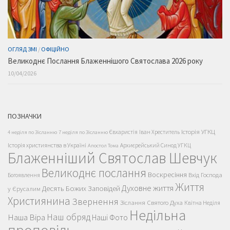
ОГЛЯД ЗМІ
/
ОФІЦІЙНО
Великоднє Послання Блаженнішого Святослава 2026 року
10/04/2026
ПОЗНАЧКИ
Історія УГКЦ
Євхаристія
Іван Хреститель
4 неділя по Зісланню
7 неділя по Зісланню
Історія християнства в Україні
Архиєрейський Синод УГКЦ
Апостол Тома
Блаженніший Святослав Шевчук
Великоднє послання
Воскресіння
Вхід Господа
Богоявлення
Життя
Духовне життя
Десять Божих Заповідей
у Єрусалим
Християнина
Звернення
Зіслання Святого Духа
Квітна Неділя
Недільна
Наш обряд
Наша Віра
Наші Фото
проповідь