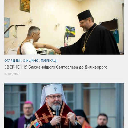
ОГЛЯД ЗМІ
/
ОФІЦІЙНО
/
ПУБЛІКАЦІЇ
ЗВЕРНЕННЯ Блаженнішого Святослава до Дня хворого
02/05/2026