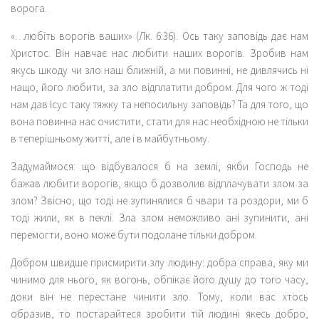
ворога.
«…любіть ворогів ваших» (Лк. 6:36). Ось таку заповідь дає нам
Христос. Він навчає нас любити наших ворогів. Зробив нам
якусь шкоду чи зло наш ближній, а ми повинні, не дивлячись ні
нащо, його любити, за зло відплатити добром. Для чого ж тоді
нам дав Ісус таку тяжку та непосильну заповідь? Та для того, що
вона повинна нас очистити, стати для нас необхідною не тільки
в теперішньому житті, але і в майбутньому.
Задумаймося: що відбувалося б на землі, якби Господь не
бажав любити ворогів, якщо б дозволив відплачувати злом за
злом? Звісно, що тоді не зупинялися б чвари та роздори, ми б
тоді жили, як в пеклі. Зла злом неможливо ані зупинити, ані
перемогти, воно може бути подолане тільки добром.
Добром швидше присмирити злу людину: добра справа, яку ми
чинимо для нього, як вогонь, обпікає його душу до того часу,
доки він не перестане чинити зло. Тому, коли вас хтось
образив, то постарайтеся зробити тій людині якесь добро,