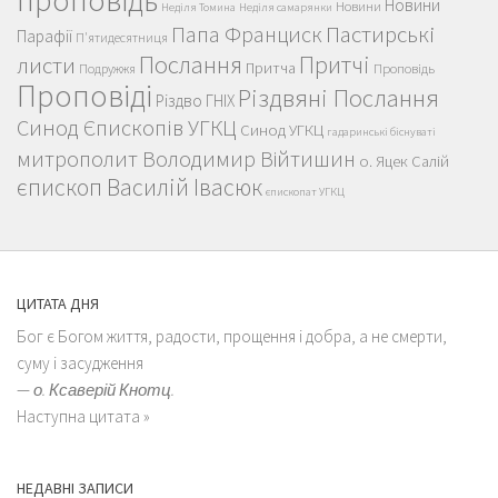
Новини
Новини
Неділя Томина
Неділя самарянки
Пастирські
Папа Франциск
Парафії
П'ятидесятниця
Послання
Притчі
листи
Притча
Проповідь
Подружжя
Проповіді
Різдвяні Послання
Різдво ГНІХ
Синод Єпископів УГКЦ
Синод УГКЦ
гадаринські біснуваті
митрополит Володимир Війтишин
о. Яцек Салій
єпископ Василій Івасюк
єпископат УГКЦ
ЦИТАТА ДНЯ
Бог є Богом життя, радости, прощення і добра, а не смерти,
суму і засудження
—
о. Ксаверій Кнотц.
Наступна цитата »
НЕДАВНІ ЗАПИСИ