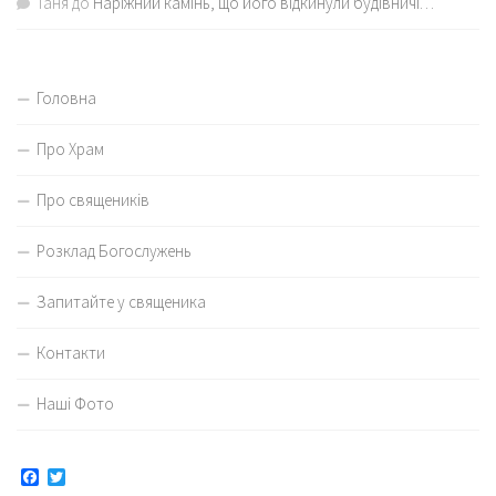
Таня
до
Наріжний камінь, що його відкинули будівничі…
Головна
Про Храм
Про священиків
Розклад Богослужень
Запитайте у священика
Контакти
Наші Фото
Facebook
Twitter