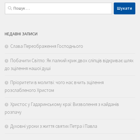
Пошук:
НЕДАВНІ ЗАПИСИ
Слава Переображення Господнього
Побачити Світло: Як палкий крик двох сліпців відкриває шлях
до зцілення нашої душі
Пріоритети в молитві: чого нас вчить зцілення
розслабленого Христом
Христос у Гадаринському краї: Визволення з кайданів
розпачу
Духовні уроки з життя святих Петра і Павла