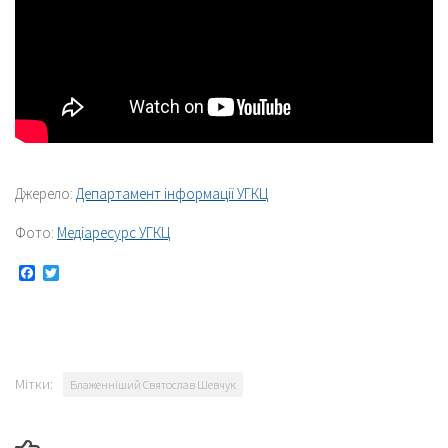
Джерело:
Департамент інформації УГКЦ
Фото:
Медіаресурс УГКЦ
Facebook
Twitter
Мітки:
Блаженніший Святослав Шевчук