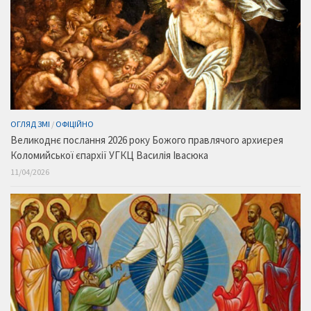
ОГЛЯД ЗМІ
/
ОФІЦІЙНО
Великоднє послання 2026 року Божого правлячого архиєрея
Коломийської єпархії УГКЦ Василія Івасюка
11/04/2026