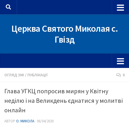
Skip to content
Церква Святого Миколая с.
Гвізд
ОГЛЯД ЗМІ
/
ПУБЛІКАЦІЇ
0
Глава УГКЦ попросив мирян у Квітну
неділю і на Великдень єднатися у молитві
онлайн
АВТОР
О. МИКОЛА
·
06/04/2020