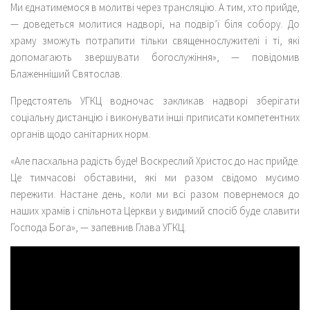
Ми єднатимемося в молитві через трансляцію. А тим, хто прийде,
— доведеться молитися надворі, на подвір’ї біля собору. До
храму зможуть потрапити тільки священнослужителі і ті, які
допомагають звершувати богослужіння», — повідомив
Блаженніший Святослав.
Предстоятель УГКЦ водночас закликав надворі зберігати
соціальну дистанцію і виконувати інші приписати компетентних
органів щодо санітарних норм.
«Але пасхальна радість буде! Воскреслий Христос до нас прийде.
Це тимчасові обставини, які ми разом свідомо мусимо
пережити. Настане день, коли ми всі разом повернемося до
наших храмів і спільнота Церкви у видимий спосіб буде славити
Господа Бога», — запевнив Глава УГКЦ.