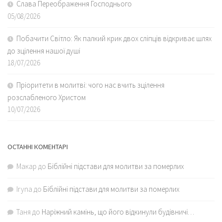
Слава Переображення Господнього
05/08/2026
Побачити Світло: Як палкий крик двох сліпців відкриває шлях
до зцілення нашої душі
18/07/2026
Пріоритети в молитві: чого нас вчить зцілення
розслабленого Христом
10/07/2026
ОСТАННІ КОМЕНТАРІ
Макар
до
Біблійні підстави для молитви за померлих
Iryna
до
Біблійні підстави для молитви за померлих
Таня
до
Наріжний камінь, що його відкинули будівничі…