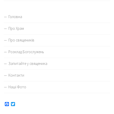
Головна
Про Храм
Про священиків
Розклад Богослужень
Запитайте у священика
Контакти
Наші Фото
Facebook
Twitter