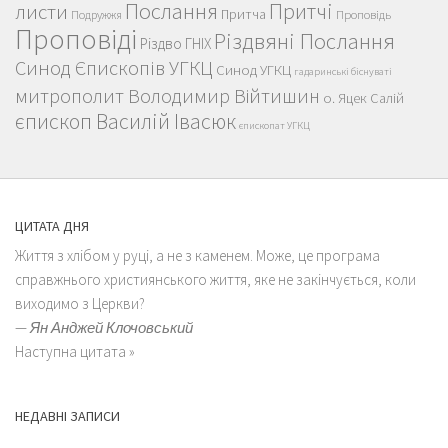
Послання
Притчі
листи
Притча
Проповідь
Подружжя
Проповіді
Різдвяні Послання
Різдво ГНІХ
Синод Єпископів УГКЦ
Синод УГКЦ
гадаринські біснуваті
митрополит Володимир Війтишин
о. Яцек Салій
єпископ Василій Івасюк
єпископат УГКЦ
ЦИТАТА ДНЯ
Життя з хлібом у руці, а не з каменем. Може, це програма
справжнього християнського життя, яке не закінчується, коли
виходимо з Церкви?
—
Ян Анджей Клочовський
Наступна цитата »
НЕДАВНІ ЗАПИСИ