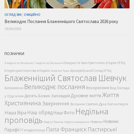
ОГЛЯД ЗМІ
/
ОФІЦІЙНО
Великоднє Послання Блаженнішого Святослава 2026 року
10/04/2026
ПОЗНАЧКИ
Історія УГКЦ
Євхаристія
Іван Хреститель
4 неділя по Зісланню
7 неділя по Зісланню
Історія християнства в Україні
Архиєрейський Синод УГКЦ
Апостол Тома
Блаженніший Святослав Шевчук
Великоднє послання
Воскресіння
Вхід Господа
Богоявлення
Життя
Духовне життя
Десять Божих Заповідей
у Єрусалим
Християнина
Звернення
Зіслання Святого Духа
Квітна Неділя
Недільна
Наш обряд
Наша Віра
Наші Фото
проповідь
Новини
Новини
Неділя Томина
Неділя самарянки
Пастирські
Папа Франциск
Парафії
П'ятидесятниця