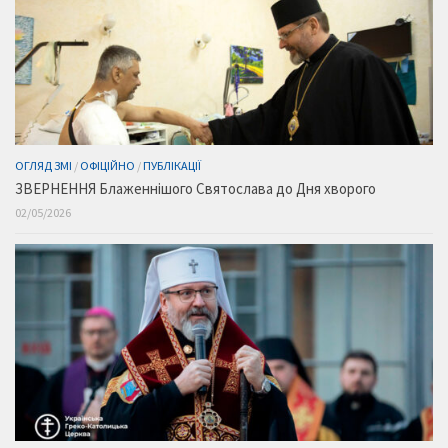
ОГЛЯД ЗМІ
/
ОФІЦІЙНО
/
ПУБЛІКАЦІЇ
ЗВЕРНЕННЯ Блаженнішого Святослава до Дня хворого
02/05/2026