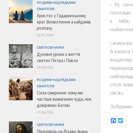
РОЗДУМИ НАД РЯДКАМИ
– Ні, син
ЄВАНГЕЛІЯ
поспіває 
Христос у Гадаринському
з тебе,
краї: Визволення з кайданів
розпачу
найвплив
03/07/2026
І мама ви
СВЯТКОВІ НАУКИ
й казала т
Духовні уроки з життя
ініціати
святих Петра і Павла
перешкод
28/06/2026
найкращим
РОЗДУМИ НАД РЯДКАМИ
столі зав
ЄВАНГЕЛІЯ
сім’я».
Сила смирення: чому ми
частіше вимагаємо чуда, ніж
довіряємо Богові
Зображенн
27/06/2026
Faceboo
Twitt
СВЯТКОВІ НАУКИ
Проповідь на Різдво Івана