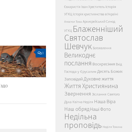
Історія
Євхаристія
Іван Хреститель
УГКЦ
Історія християнства в Україні
Архиєрейський Синод
Апостол Тома
Блаженніший
УГКЦ
Святослав
Шевчук
Богоявлення
0
Великоднє
послання
Воскресіння
Вхід
Десять Божих
Господа у Єрусалим
Духовне життя
Заповідей
Життя Християнина
іздо
Звернення
Зіслання Святого
Наша Віра
Духа
Квітна Неділя
Наш обряд
Наші Фото
Недільна
проповідь
Неділя Томина