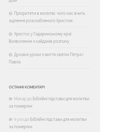
Пріоритети в молитві: чого нас вчить
зцілення розслабленого Христом
Христос у Гадаринському краї:
Визволення з кайданів розпачу
Духовні уроки з життя святих Петра і
Павла
ОСТАННІ КОМЕНТАРІ
Макар
до
Біблійні підстави для молитви
за померлих
Iryna
до
Біблійні підстави для молитви
за померлих