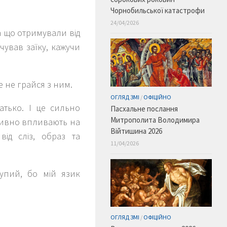
Чорнобильської катастрофи
24/04/2026
а що отримували від
чував заїку, кажучи
е не грайся з ним.
ОГЛЯД ЗМІ
/
ОФІЦІЙНО
атько. І це сильно
Пасхальне послання
Митрополита Володимира
ативно впливають на
Війтишина 2026
від сліз, образ та
11/04/2026
упий, бо мій язик
ОГЛЯД ЗМІ
/
ОФІЦІЙНО