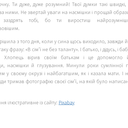
очку. Ти дуже, дуже розумний! Твої думки такі швидкі
за ними. Не звертай уваги на насмішки і прощай образи. 
 заздрять тобі, бо ти виростиш найрозумніш
овішим.
рішила з того дня, коли у сина щось виходило, завжди 
аку фразу: «В сім’ї не без таланту». І батько, і дідусь, і 
ву. Хлопець вірив своїм батькам і це допомогло 
и, насмішки й глузування. Минули роки сумлінної п
 у своєму окрузі і найбагатшим, як і казала мати. І
жди тримав фотографію своєї сім’ї, на якій було написа
я ілюстративне із сайту:
Pixabay
k
er