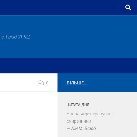
с. Гвізд УГКЦ
0
БІЛЬШЕ...
ЦИТАТА ДНЯ
Бог завжди перебуває зі
смиренними
—
Лін М. Бсюб