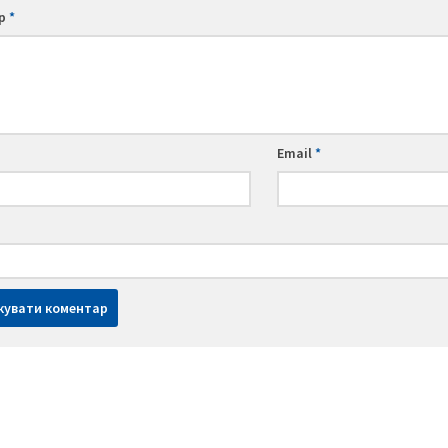
ар
*
Email
*