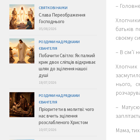
– Головне
СВЯТКОВІ НАУКИ
Слава Переображення
Хлопчики 
Господнього
батьків 
05/08/2026
своєму си
РОЗДУМИ НАД РЯДКАМИ
ЄВАНГЕЛІЯ
– В сім’ї
Побачити Світло: Як палкий
крик двох сліпців відкриває
Хлопчик 
шлях до зцілення нашої
засмутило
душі
18/07/2026
нього, с
розчарува
РОЗДУМИ НАД РЯДКАМИ
ЄВАНГЕЛІЯ
– Матусю
Пріоритети в молитві: чого
заплітаєть
нас вчить зцілення
розслабленого Христом
Мама, тих
10/07/2026