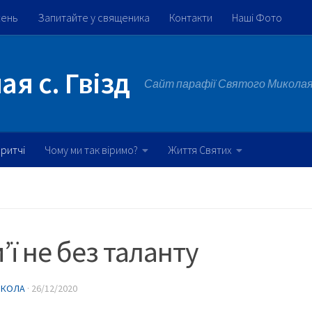
жень
Запитайте у священика
Контакти
Наші Фото
я с. Гвізд
Сайт парафії Святого Миколая 
ритчі
Чому ми так віримо?
Життя Святих
м’ї не без таланту
ИКОЛА
·
26/12/2020