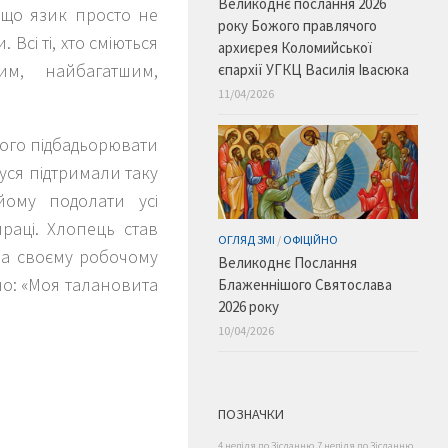
Великоднє послання 2026
, що язик просто не
року Божого правлячого
Всі ті, хто сміються
архиєрея Коломийської
им, найбагатшим,
єпархії УГКЦ Василія Івасюка
11/04/2026
його підбадьорювати
бабуся підтримали таку
йому подолати усі
раці. Хлопець став
ОГЛЯД ЗМІ
/
ОФІЦІЙНО
 на своєму робочому
Великоднє Послання
но: «Моя талановита
Блаженнішого Святослава
2026 року
10/04/2026
ПОЗНАЧКИ
4 неділя по Зісланню
7 неділя по Зісланню