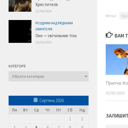
Хрестителя
23/06/2026
Мітки:
При
РОЗДУМИ НАД РЯДКАМИ
ЄВАНГЕЛІЯ
ВАМ 
Око — світильник тіла
18/06/2026
КАТЕГОРІЇ
Категорії
Притча: Ко
02/05/2020
Серпень 2026
Пн
Вт
Ср
Чт
Пт
Сб
Нд
ЗАЛИШИТ
1
2
3
4
5
6
7
8
9