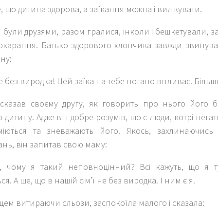
, що дитина здорова, а заїкання можна і вилікувати.
були друзями, разом гралися, інколи і бешкетували, з
покарання. Батько здорового хлопчика завжди звинува
ну:
 не без виродка! Цей заїка на тебе погано впливає. Більш
сказав своєму другу, як говорить про нього його б
 дитину. Адже він добре розумів, що є люди, котрі нег
міються та зневажають його. Якось, захлинаючись 
нь, він запитав свою маму:
, чому я такий неповноцінний? Всі кажуть, що я т
ся. А ще, що в нашій сім’ї не без виродка. І ним є я.
цем витираючи сльози, заспокоїла малого і сказала: