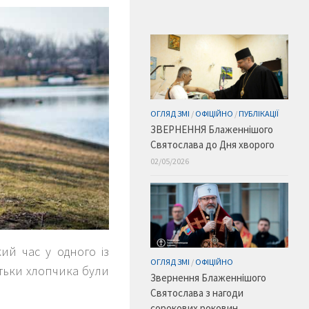
ОГЛЯД ЗМІ
/
ОФІЦІЙНО
/
ПУБЛІКАЦІЇ
ЗВЕРНЕННЯ Блаженнішого
Святослава до Дня хворого
02/05/2026
кий час у одного із
ОГЛЯД ЗМІ
/
ОФІЦІЙНО
атьки хлопчика були
Звернення Блаженнішого
Святослава з нагоди
сорокових роковин