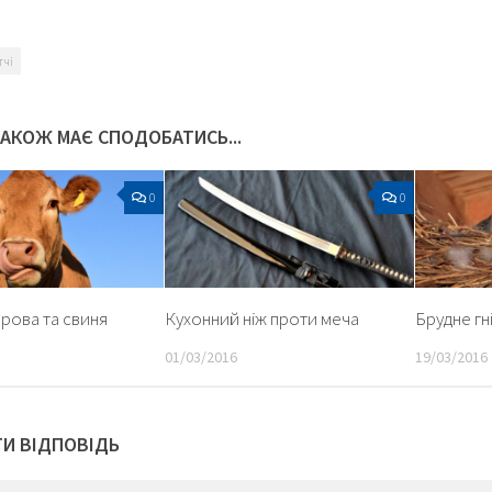
тчі
ТАКОЖ МАЄ СПОДОБАТИСЬ...
0
0
рова та свиня
Кухонний ніж проти меча
Брудне гн
01/03/2016
19/03/2016
И ВІДПОВІДЬ