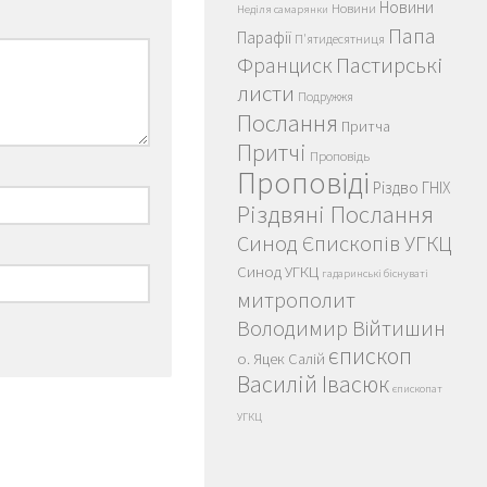
Новини
Новини
Неділя самарянки
Папа
Парафії
П'ятидесятниця
Пастирські
Франциск
листи
Подружжя
Послання
Притча
Притчі
Проповідь
Проповіді
Різдво ГНІХ
Різдвяні Послання
Синод Єпископів УГКЦ
Синод УГКЦ
гадаринські біснуваті
митрополит
Володимир Війтишин
єпископ
о. Яцек Салій
Василій Івасюк
єпископат
УГКЦ