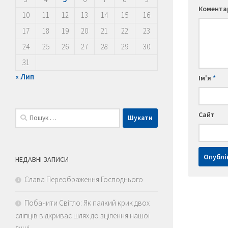
Комент
10
11
12
13
14
15
16
17
18
19
20
21
22
23
24
25
26
27
28
29
30
31
« Лип
Ім'я
*
Пошук:
Сайт
НЕДАВНІ ЗАПИСИ
Слава Переображення Господнього
Побачити Світло: Як палкий крик двох
сліпців відкриває шлях до зцілення нашої
душі