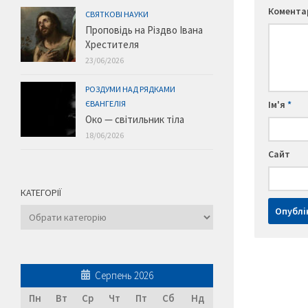
Комент
СВЯТКОВІ НАУКИ
Проповідь на Різдво Івана
Хрестителя
23/06/2026
РОЗДУМИ НАД РЯДКАМИ
Ім'я
*
ЄВАНГЕЛІЯ
Око — світильник тіла
18/06/2026
Сайт
КАТЕГОРІЇ
Категорії
Серпень 2026
Пн
Вт
Ср
Чт
Пт
Сб
Нд