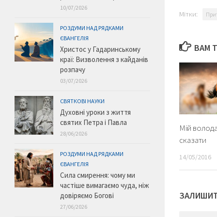
10/07/2026
Мітки:
При
РОЗДУМИ НАД РЯДКАМИ
ЄВАНГЕЛІЯ
ВАМ 
Христос у Гадаринському
краї: Визволення з кайданів
розпачу
03/07/2026
СВЯТКОВІ НАУКИ
Духовні уроки з життя
святих Петра і Павла
Мій волода
28/06/2026
сказати
РОЗДУМИ НАД РЯДКАМИ
14/05/2016
ЄВАНГЕЛІЯ
Сила смирення: чому ми
частіше вимагаємо чуда, ніж
ЗАЛИШИТ
довіряємо Богові
27/06/2026