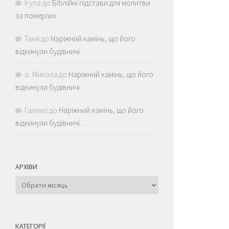
Iryna
до
Біблійні підстави для молитви
за померлих
Таня
до
Наріжний камінь, що його
відкинули будівничі…
о. Микола
до
Наріжний камінь, що його
відкинули будівничі…
Галина
до
Наріжний камінь, що його
відкинули будівничі…
АРХІВИ
Архіви
КАТЕГОРІЇ