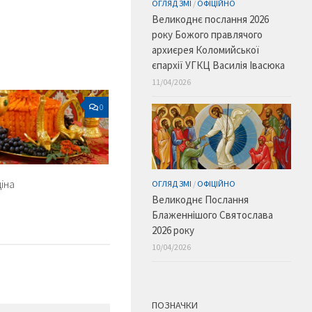
ОГЛЯД ЗМІ
/
ОФІЦІЙНО
Великоднє послання 2026
року Божого правлячого
архиєрея Коломийської
єпархії УГКЦ Василія Івасюка
11/04/2026
0
іна
ОГЛЯД ЗМІ
/
ОФІЦІЙНО
Великоднє Послання
Блаженнішого Святослава
2026 року
10/04/2026
ПОЗНАЧКИ