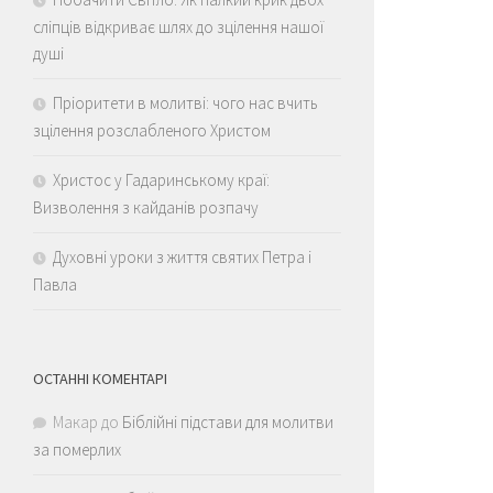
сліпців відкриває шлях до зцілення нашої
душі
Пріоритети в молитві: чого нас вчить
зцілення розслабленого Христом
Христос у Гадаринському краї:
Визволення з кайданів розпачу
Духовні уроки з життя святих Петра і
Павла
ОСТАННІ КОМЕНТАРІ
Макар
до
Біблійні підстави для молитви
за померлих