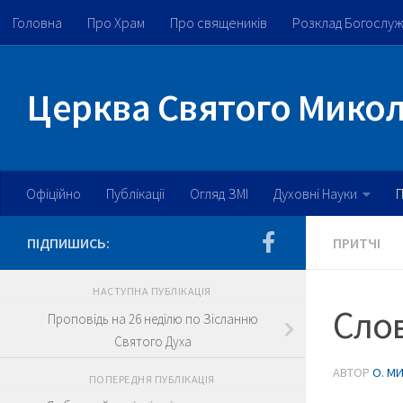
Головна
Про Храм
Про священиків
Розклад Богослу
Skip to content
Церква Святого Микола
Офіційно
Публікації
Огляд ЗМІ
Духовні Науки
П
ПІДПИШИСЬ:
ПРИТЧІ
НАСТУПНА ПУБЛІКАЦІЯ
Сло
Проповідь на 26 неділю по Зісланню
Святого Духа
АВТОР
О. М
ПОПЕРЕДНЯ ПУБЛІКАЦІЯ