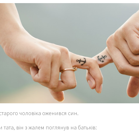
старого чоловіка оженився син.
и тата, він з жалем поглянув на батьків: