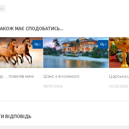
тчі
ТАКОЖ МАЄ СПОДОБАТИСЬ...
0
0
р… повелів мені
Шанс є в кожного
Царська ц
09/07/2016
15/10/2016
И ВІДПОВІДЬ