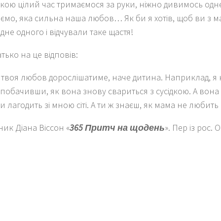
нкою цілий час тримаємося за руки, ніжно дивимось одн
ємо, яка сильна наша любов… Як би я хотів, щоб ви з 
не одного і відчували таке щастя!
тько на це відповів:
твоя любов дорослішатиме, наче дитина. На­приклад, я 
 побачивши, як вона знову свариться з сусідкою. А вона
и лагодить зі мною сіті. А ти ж знаєш, як мама не любить
ик Діана Віссон «
365 Притч на щодень
». Пер із рос. 
k
er