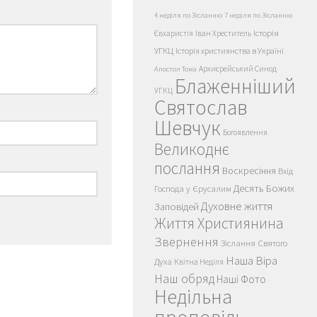
4 неділя по Зісланню
7 неділя по Зісланню
Історія
Євхаристія
Іван Хреститель
УГКЦ
Історія християнства в Україні
Архиєрейський Синод
Апостол Тома
Блаженніший
УГКЦ
Святослав
Шевчук
Богоявлення
Великоднє
послання
Воскресіння
Вхід
Десять Божих
Господа у Єрусалим
Духовне життя
Заповідей
Життя Християнина
Звернення
Зіслання Святого
Наша Віра
Духа
Квітна Неділя
Наш обряд
Наші Фото
Недільна