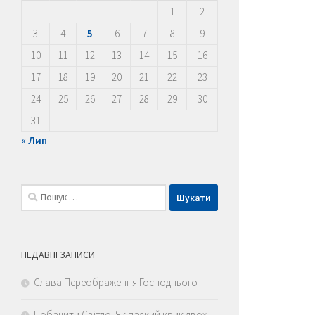
1
2
3
4
5
6
7
8
9
10
11
12
13
14
15
16
17
18
19
20
21
22
23
24
25
26
27
28
29
30
31
« Лип
Пошук:
НЕДАВНІ ЗАПИСИ
Слава Переображення Господнього
Побачити Світло: Як палкий крик двох