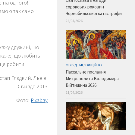
Святослава з нагоди
е на одного!
сорокових роковин
мамою так само
Чорнобильської катастрофи
24/04/2026
кажу дружині, що
 каже, що любить
 це робити.
ОГЛЯД ЗМІ
/
ОФІЦІЙНО
Пасхальне послання
Остап Гладкий. Львів:
Митрополита Володимира
Війтишина 2026
Свічадо 2013
11/04/2026
Фото:
Рixabay