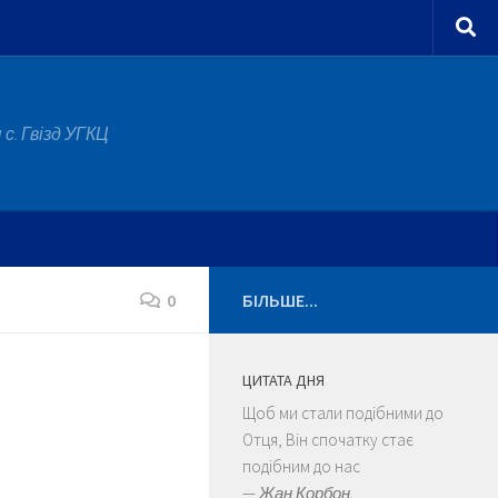
с. Гвізд УГКЦ
0
БІЛЬШЕ...
ЦИТАТА ДНЯ
Щоб ми стали подібними до
Отця, Він спочатку стає
подібним до нас
—
Жан Корбон.