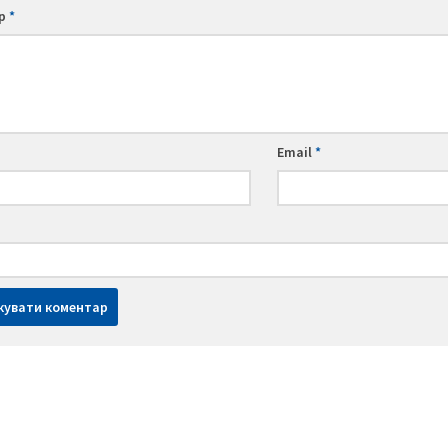
ар
*
Email
*