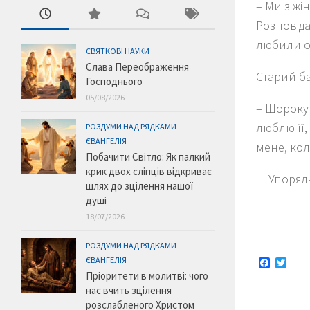
– Ми з жі
Розповіда
любили од
СВЯТКОВІ НАУКИ
Слава Переображення
Старий ба
Господнього
05/08/2026
– Щороку 
люблю її,
РОЗДУМИ НАД РЯДКАМИ
ЄВАНГЕЛІЯ
мене, кол
Побачити Світло: Як палкий
крик двох сліпців відкриває
Упорядн
шлях до зцілення нашої
душі
18/07/2026
РОЗДУМИ НАД РЯДКАМИ
ЄВАНГЕЛІЯ
Faceboo
Twitt
Пріоритети в молитві: чого
нас вчить зцілення
розслабленого Христом