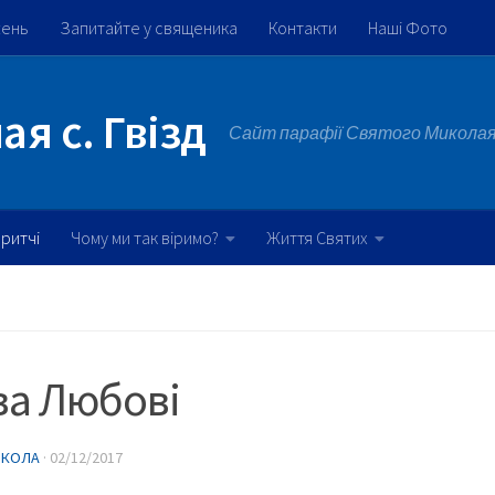
жень
Запитайте у священика
Контакти
Наші Фото
я с. Гвізд
Сайт парафії Святого Миколая 
ритчі
Чому ми так віримо?
Життя Святих
ва Любові
ИКОЛА
·
02/12/2017