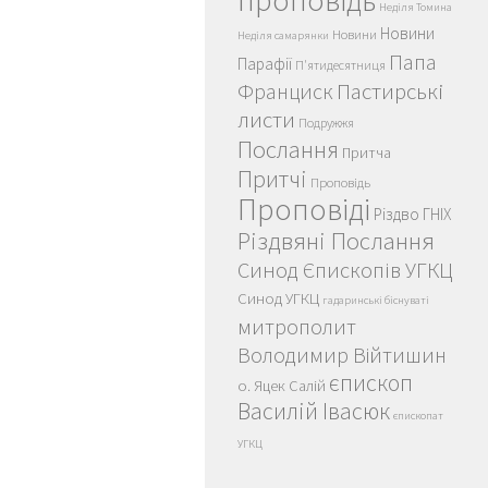
проповідь
Неділя Томина
Новини
Новини
Неділя самарянки
Папа
Парафії
П'ятидесятниця
Пастирські
Франциск
листи
Подружжя
Послання
Притча
Притчі
Проповідь
Проповіді
Різдво ГНІХ
Різдвяні Послання
Синод Єпископів УГКЦ
Синод УГКЦ
гадаринські біснуваті
митрополит
Володимир Війтишин
єпископ
о. Яцек Салій
Василій Івасюк
єпископат
УГКЦ