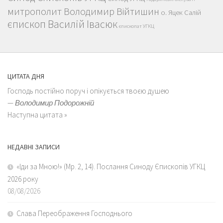
митрополит Володимир Війтишин
о. Яцек Салій
єпископ Василій Івасюк
єпископат УГКЦ
ЦИТАТА ДНЯ
Господь постійно поруч і опікується твоєю душею
—
Володимир Подорожній
Наступна цитата »
НЕДАВНІ ЗАПИСИ
«Іди за Мною!» (Мр. 2, 14). Послання Синоду Єпископів УГКЦ
2026 року
08/08/2026
Слава Переображення Господнього