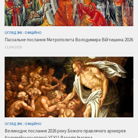
ОГЛЯД ЗМІ
/
ОФІЦІЙНО
Пасхальне послання Митрополита Володимира Війтишина 2026
11/04/2026
ОГЛЯД ЗМІ
/
ОФІЦІЙНО
Великоднє послання 2026 року Божого правлячого архиєрея
Коломийської єпархії УГКЦ Василія Івасюка