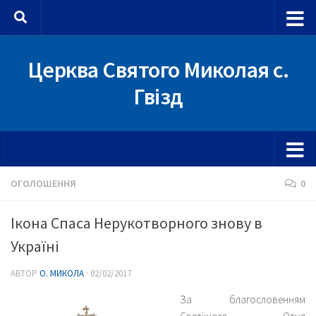
Skip to content
Церква Святого Миколая с.
Гвізд
ОГОЛОШЕННЯ
0
Ікона Спаса Нерукотворного знову в
Україні
АВТОР
О. МИКОЛА
·
02/02/2017
За благословенням