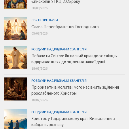
Єпископів УГКЦ 2026 року
08/08/2026
СВЯТКОВІ НАУКИ
Слава Переображення Господнього
05/08/2026
РОЗДУМИ НАД РЯДКАМИ ЄВАНГЕЛІЯ
Побачити Світло: Як палкий крик двох сліпців
відкриває шлях до зцілення нашої душі
18/07/2026
РОЗДУМИ НАД РЯДКАМИ ЄВАНГЕЛІЯ
Пріоритети в молитві: чого нас вчить зцілення
розслабленого Христом
10/07/2026
РОЗДУМИ НАД РЯДКАМИ ЄВАНГЕЛІЯ
Христос у Гадаринському краї: Визволення з
кайданів розпачу