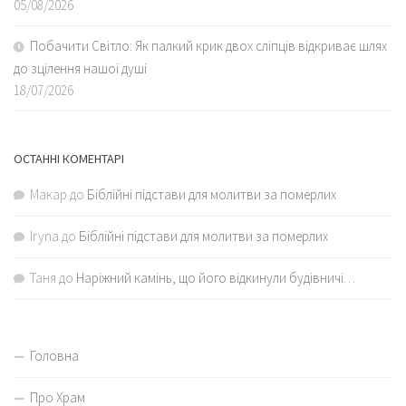
05/08/2026
Побачити Світло: Як палкий крик двох сліпців відкриває шлях
до зцілення нашої душі
18/07/2026
ОСТАННІ КОМЕНТАРІ
Макар
до
Біблійні підстави для молитви за померлих
Iryna
до
Біблійні підстави для молитви за померлих
Таня
до
Наріжний камінь, що його відкинули будівничі…
Головна
Про Храм