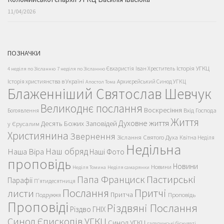
11/04/2026
ПОЗНАЧКИ
Історія УГКЦ
Євхаристія
Іван Хреститель
4 неділя по Зісланню
7 неділя по Зісланню
Історія християнства в Україні
Архиєрейський Синод УГКЦ
Апостол Тома
Блаженніший Святослав Шевчук
Великоднє послання
Воскресіння
Вхід Господа
Богоявлення
Життя
Духовне життя
Десять Божих Заповідей
у Єрусалим
Християнина
Звернення
Зіслання Святого Духа
Квітна Неділя
Недільна
Наш обряд
Наша Віра
Наші Фото
проповідь
Новини
Новини
Неділя Томина
Неділя самарянки
Пастирські
Папа Франциск
Парафії
П'ятидесятниця
Послання
Притчі
листи
Притча
Проповідь
Подружжя
Проповіді
Різдвяні Послання
Різдво ГНІХ
Синод Єпископів УГКЦ
Синод УГКЦ
гадаринські біснуваті