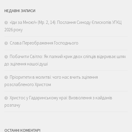
НЕДАВНІ ЗАПИСИ
«Іди за Мною!» (Мр. 2, 14). Послання Синоду Єпископів УГКЦ
2026 року
Слава Переображення Господнього
Побачити Світло: Як палкий крик двох сліпців відкриває шлях
до зцілення нашої душі
Пріоритети в молитві: чого нас вчить зцілення
розслабленого Христом
Христос у Гадаринському краї: Визволення з кайданів
розпачу
ОСТАННІ КОМЕНТАРІ