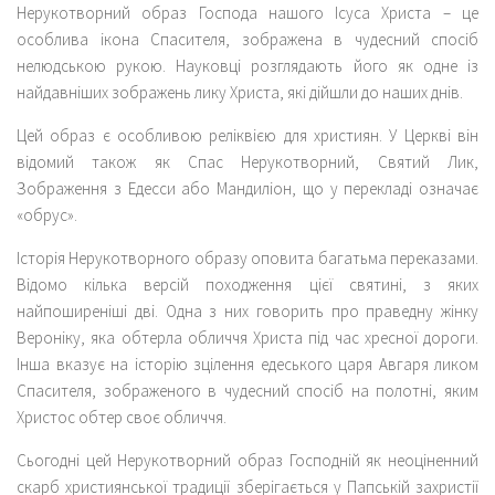
Нерукотворний образ Господа нашого Ісуса Христа – це
особлива ікона Спасителя, зображена в чудесний спосіб
нелюдською рукою. Науковці розглядають його як одне із
найдавніших зображень лику Христа, які дійшли до наших днів.
Цей образ є особливою реліквією для християн. У Церкві він
відомий також як Спас Нерукотворний, Святий Лик,
Зображення з Едесси або Мандиліон, що у перекладі означає
«обрус».
Історія Нерукотворного образу оповита багатьма переказами.
Відомо кілька версій походження цієї святині, з яких
найпоширеніші дві. Одна з них говорить про праведну жінку
Вероніку, яка обтерла обличчя Христа під час хресної дороги.
Інша вказує на історію зцілення едеського царя Авгаря ликом
Спасителя, зображеного в чудесний спосіб на полотні, яким
Христос обтер своє обличчя.
Сьогодні цей Нерукотворний образ Господній як неоціненний
скарб християнської традиції зберігається у Папській захристії