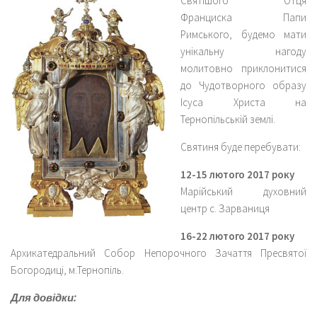
Святішого Отця
Франциска Папи
Римського, будемо мати
унікальну нагоду
молитовно приклонитися
до Чудотворного образу
Ісуса Христа на
Тернопільській землі.
Святиня буде перебувати:
12-15 лютого 2017 року
Марійський духовний
центр с. Зарваниця
16-22 лютого 2017 року
Архикатедральний Собор Непорочного Зачаття Пресвятої
Богородиці, м.Тернопіль.
Для довідки: