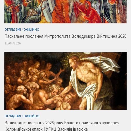
ОГЛЯД ЗМІ
/
ОФІЦІЙНО
Пасхальне послання Митрополита Володимира Війтишина 2026
11/04/2026
ОГЛЯД ЗМІ
/
ОФІЦІЙНО
Великоднє послання 2026 року Божого правлячого архиєрея
Коломийської єпархії УГКЦ Василія Івасюка