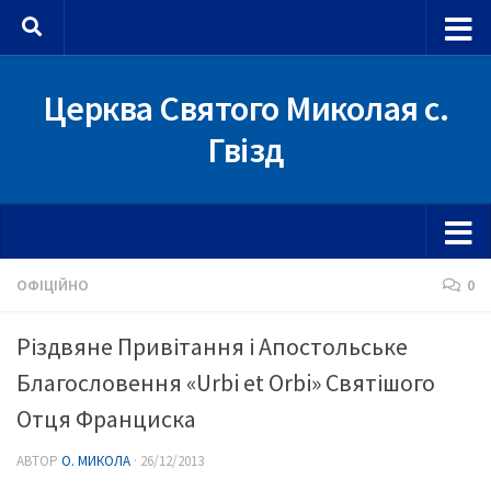
Skip to content
Церква Святого Миколая с.
Гвізд
ОФІЦІЙНО
0
Різдвяне Привітання і Апостольське
Благословення «Urbi et Orbi» Святішого
Отця Франциска
АВТОР
О. МИКОЛА
·
26/12/2013