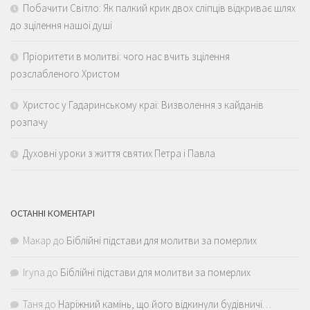
Побачити Світло: Як палкий крик двох сліпців відкриває шлях
до зцілення нашої душі
Пріоритети в молитві: чого нас вчить зцілення
розслабленого Христом
Христос у Гадаринському краї: Визволення з кайданів
розпачу
Духовні уроки з життя святих Петра і Павла
ОСТАННІ КОМЕНТАРІ
Макар
до
Біблійні підстави для молитви за померлих
Iryna
до
Біблійні підстави для молитви за померлих
Таня
до
Наріжний камінь, що його відкинули будівничі…