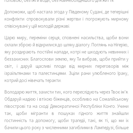
головою, без їжі й води, без найнеобхіднішого для життя.
Допоможи, щоб настала згода у Південому Судані, де теперішні
конфлікти спровокували різні жертви і погрожують мирному
співіснувані у цій молодій державі.
Царю миру, переміни серця, сповнені насильства, щоби вони
склали зброю й відкрилися до шляху діалогу. Поглянь на Нігерію,
яку роздирають постійні напади, котрі не шкодують невинних і
беззахисних. Благослови землю, яку Ти вибрав, щоби прийти у
світ, і даруй щасливі плоди від мирних переговорів між
ізраїльтянами та палестинцями. Зціли рани улюбленого Іраку,
котрий досі нівечать теракти.
Володарю життя, захисти тих, кого переслідують через Твоє ім’я.
Обдаруй надією і втіхою біженців, особливо на Сомалійському
півострові та на сході Демократичної Республіки Конго. Учини
так, щоби мігранти в пошуках гідного життя знайшли
гостинність та допомогу; щоби трагедії, такі, як ті, що ми їх
бачили цього року з численними загиблими в Лампедузі, більше