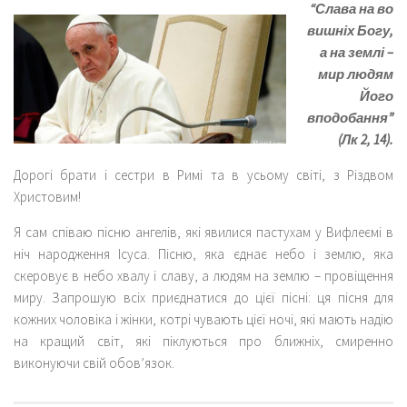
“Слава на во
вишніх Богу,
а на землі –
мир людям
Його
вподобання”
(Лк 2, 14).
Дорогі брати і сестри в Римі та в усьому світі, з Різдвом
Христовим!
Я сам співаю пісню ангелів, які явилися пастухам у Вифлеємі в
ніч народження Ісуса. Пісню, яка єднає небо і землю, яка
скеровує в небо хвалу і славу, а людям на землю – провіщення
миру. Запрошую всіх приєднатися до цієї пісні: ця пісня для
кожних чоловіка і жінки, котрі чувають цієї ночі, які мають надію
на кращий світ, які піклуються про ближніх, смиренно
виконуючи свій обов’язок.