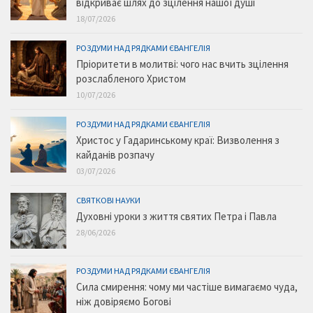
відкриває шлях до зцілення нашої душі
18/07/2026
РОЗДУМИ НАД РЯДКАМИ ЄВАНГЕЛІЯ
Пріоритети в молитві: чого нас вчить зцілення
розслабленого Христом
10/07/2026
РОЗДУМИ НАД РЯДКАМИ ЄВАНГЕЛІЯ
Христос у Гадаринському краї: Визволення з
кайданів розпачу
03/07/2026
СВЯТКОВІ НАУКИ
Духовні уроки з життя святих Петра і Павла
28/06/2026
РОЗДУМИ НАД РЯДКАМИ ЄВАНГЕЛІЯ
Сила смирення: чому ми частіше вимагаємо чуда,
ніж довіряємо Богові