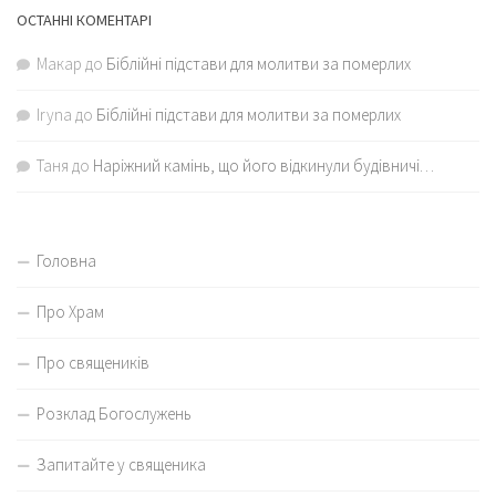
ОСТАННІ КОМЕНТАРІ
Макар
до
Біблійні підстави для молитви за померлих
Iryna
до
Біблійні підстави для молитви за померлих
Таня
до
Наріжний камінь, що його відкинули будівничі…
Головна
Про Храм
Про священиків
Розклад Богослужень
Запитайте у священика