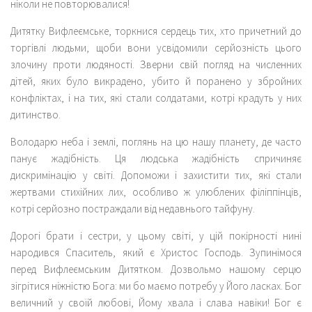
ніколи не повторювалися!
Дитятку Вифлеємське, торкнися сердець тих, хто причетний до
торгівлі людьми, щоби вони усвідомили серйозність цього
злочину проти людяності. Зверни свій погляд на численних
дітей, яких було викрадено, убито й поранено у збройних
конфліктах, і на тих, які стали солдатами, котрі крадуть у них
дитинство.
Володарю неба і землі, поглянь на цю нашу планету, де часто
панує жадібність. Ця людська жадібність спричиняє
дискримінацію у світі. Допоможи і захистити тих, які стали
жертвами стихійних лих, особливо ж улюблених філіппінців,
котрі серйозно постраждали від недавнього тайфуну.
Дорогі брати і сестри, у цьому світі, у цій покірності нині
народився Спаситель, який є Христос Господь. Зупинімося
перед Вифлеємським Дитятком. Дозвольмо нашому серцю
зігрітися ніжністю Бога: ми бо маємо потребу у Його ласках. Бог
величний у своїй любові, Йому хвала і слава навіки! Бог є