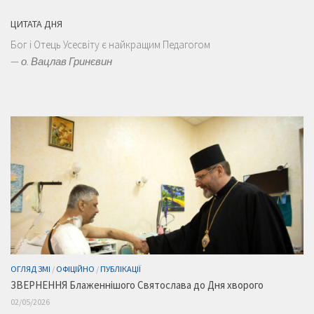
ЦИТАТА ДНЯ
Бог і Отець Усесвіту є найкращим Педагогом
—
о. Вацлав Гринєвин
ОГЛЯД ЗМІ
/
ОФІЦІЙНО
/
ПУБЛІКАЦІЇ
ЗВЕРНЕННЯ Блаженнішого Святослава до Дня хворого
02/05/2026