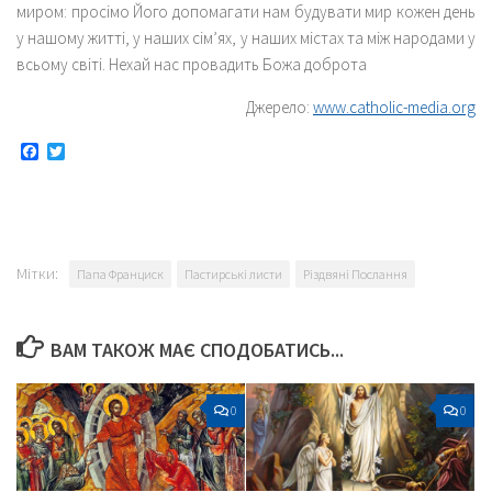
миром: просімо Його допомагати нам будувати мир кожен день
у нашому житті, у наших сім’ях, у наших містах та між народами у
всьому світі. Нехай нас провадить Божа доброта
Джерело:
www.catholic-media.org
Facebook
Twitter
Мітки:
Папа Франциск
Пастирські листи
Різдвяні Послання
ВАМ ТАКОЖ МАЄ СПОДОБАТИСЬ...
0
0