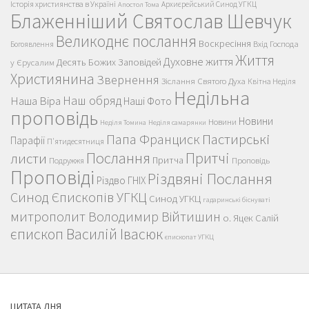
Історія християнства в Україні
Архиєрейський Синод УГКЦ
Апостол Тома
Блаженніший Святослав Шевчук
Великоднє послання
Воскресіння
Вхід Господа
Богоявлення
Життя
Духовне життя
Десять Божих Заповідей
у Єрусалим
Християнина
Звернення
Зіслання Святого Духа
Квітна Неділя
Недільна
Наш обряд
Наша Віра
Наші Фото
проповідь
Новини
Новини
Неділя Томина
Неділя самарянки
Пастирські
Папа Франциск
Парафії
П'ятидесятниця
Послання
Притчі
листи
Притча
Проповідь
Подружжя
Проповіді
Різдвяні Послання
Різдво ГНІХ
Синод Єпископів УГКЦ
Синод УГКЦ
гадаринські біснуваті
митрополит Володимир Війтишин
о. Яцек Салій
єпископ Василій Івасюк
єпископат УГКЦ
ЦИТАТА ДНЯ