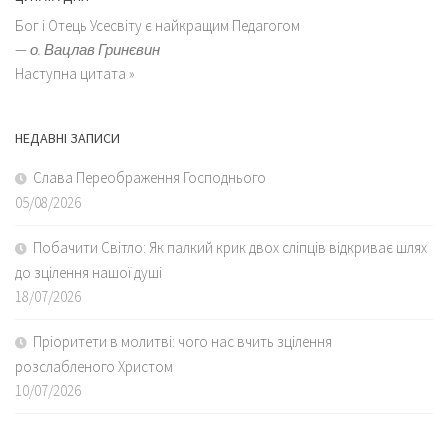
Бог і Отець Усесвіту є найкращим Педагогом
—
о. Вацлав Гринєвин
Наступна цитата »
НЕДАВНІ ЗАПИСИ
Слава Переображення Господнього
05/08/2026
Побачити Світло: Як палкий крик двох сліпців відкриває шлях
до зцілення нашої душі
18/07/2026
Пріоритети в молитві: чого нас вчить зцілення
розслабленого Христом
10/07/2026