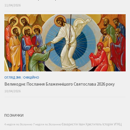
11/04/2026
ОГЛЯД ЗМІ
/
ОФІЦІЙНО
Великоднє Послання Блаженнішого Святослава 2026 року
10/04/2026
ПОЗНАЧКИ
Історія УГКЦ
Євхаристія
Іван Хреститель
4 неділя по Зісланню
7 неділя по Зісланню