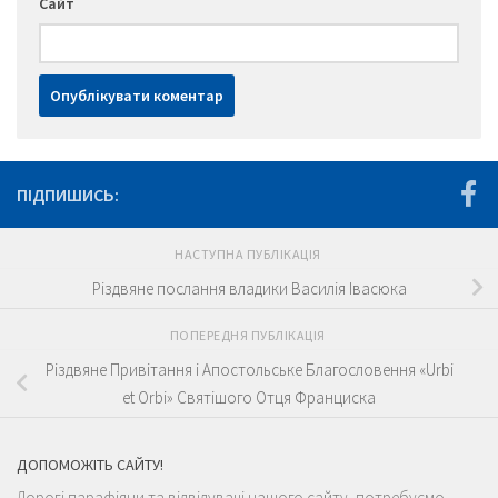
Сайт
ПІДПИШИСЬ:
НАСТУПНА ПУБЛІКАЦІЯ
Різдвяне послання владики Василія Івасюка
ПОПЕРЕДНЯ ПУБЛІКАЦІЯ
Різдвяне Привітання і Апостольське Благословення «Urbi
et Orbi» Святішого Отця Франциска
ДОПОМОЖІТЬ САЙТУ!
Дорогі парафіяни та відвідувачі нашого сайту, потребуємо