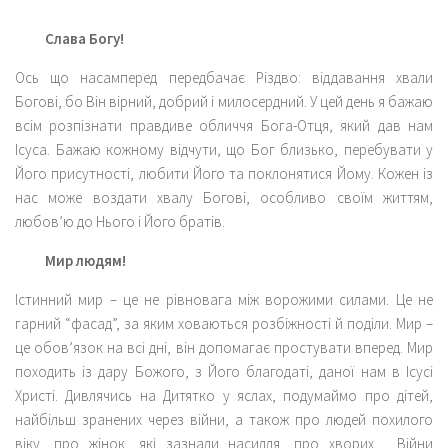
Слава Богу!
Ось що насамперед передбачає Різдво: віддавання хвали
Богові, бо Він вірний, добрий і милосердний. У цей день я бажаю
всім розпізнати правдиве обличчя Бога-Отця, який дав нам
Ісуса. Бажаю кожному відчути, що Бог близько, перебувати у
Його присутності, любити Його та поклонятися Йому. Кожен із
нас може воздати хвалу Богові, особливо своїм життям,
любов’ю до Нього і Його братів.
Мир людям!
Істинний мир – це не рівновага між ворожими силами. Це не
гарний “фасад”, за яким ховаються розбіжності й поділи. Мир –
це обов’язок на всі дні, він допомагає простувати вперед. Мир
походить із дару Божого, з Його благодаті, даної нам в Ісусі
Христі. Дивлячись на Дитятко у яслах, подумаймо про дітей,
найбільш зранених через війни, а також про людей похилого
віку, про жінок, які зазнали насилля, про хворих… Війни