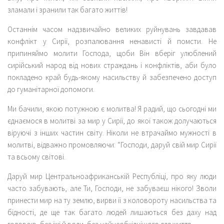
зламали і зранили так багато життів!
Останнім часом надзвичайно великих руйнувань завдавав
конфлікт у Сирії, розпалювання ненависті й помсти. Не
припиняймо молити Господа, щоби Він вберіг улюблений
сирійський народ від нових страждань і конфліктів, аби було
покладено край будь-якому насильству й забезпечено доступ
до гуманітарної допомоги.
Ми бачили, якою потужною є молитва! Я радий, що сьогодні ми
єднаємося в молитві за мир у Сирії, до якої також долучаються
віруючі з інших частин світу. Ніколи не втрачаймо мужності в
молитві, відважно промовляючи: “Господи, даруй свій мир Сирії
та всьому світові.
Даруй мир Центральноафриканській Республіці, про яку люди
часто забувають, але Ти, Господи, не забуваєш нікого! Зволи
принести мир на ту землю, вирви її з коловороту насильства та
бідності, де ще так багато людей лишаються без даху над