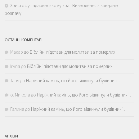
Христос у Гадаринському краї: Визволення з кайданів
розпачу
ОСТАННІ КОМЕНТАРІ
Макар
до
Біблійні підстави для молитви за померлих
Iryna
до
Біблійні підстави для молитви за померлих
Таня
до
Наріжний камінь, що його відкинули будівничі…
о. Микола
до
Наріжний камінь, що його відкинули будівничі…
Галина
до
Наріжний камінь, що його відкинули будівничі…
АРХІВИ