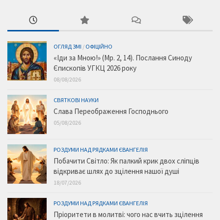
ОГЛЯД ЗМІ
/
ОФІЦІЙНО
«Іди за Мною!» (Мр. 2, 14). Послання Синоду
Єпископів УГКЦ 2026 року
08/08/2026
СВЯТКОВІ НАУКИ
Слава Переображення Господнього
05/08/2026
РОЗДУМИ НАД РЯДКАМИ ЄВАНГЕЛІЯ
Побачити Світло: Як палкий крик двох сліпців
відкриває шлях до зцілення нашої душі
18/07/2026
РОЗДУМИ НАД РЯДКАМИ ЄВАНГЕЛІЯ
Пріоритети в молитві: чого нас вчить зцілення