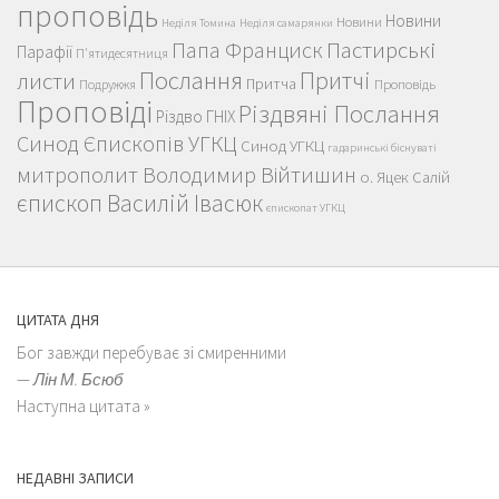
проповідь
Новини
Новини
Неділя Томина
Неділя самарянки
Пастирські
Папа Франциск
Парафії
П'ятидесятниця
Послання
Притчі
листи
Притча
Проповідь
Подружжя
Проповіді
Різдвяні Послання
Різдво ГНІХ
Синод Єпископів УГКЦ
Синод УГКЦ
гадаринські біснуваті
митрополит Володимир Війтишин
о. Яцек Салій
єпископ Василій Івасюк
єпископат УГКЦ
ЦИТАТА ДНЯ
Бог завжди перебуває зі смиренними
—
Лін М. Бсюб
Наступна цитата »
НЕДАВНІ ЗАПИСИ