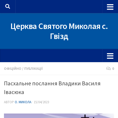
Skip to content
Церква Святого Миколая с.
Гвізд
ОФІЦІЙНО
/
ПУБЛІКАЦІЇ
0
Пасхальне послання Владики Василя
Івасюка
АВТОР
О. МИКОЛА
·
15/04/2023