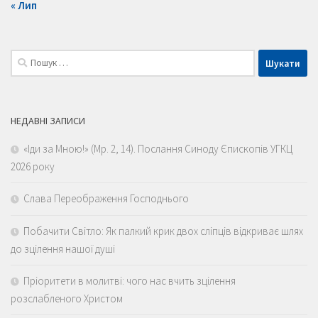
« Лип
Пошук:
НЕДАВНІ ЗАПИСИ
«Іди за Мною!» (Мр. 2, 14). Послання Синоду Єпископів УГКЦ
2026 року
Слава Переображення Господнього
Побачити Світло: Як палкий крик двох сліпців відкриває шлях
до зцілення нашої душі
Пріоритети в молитві: чого нас вчить зцілення
розслабленого Христом