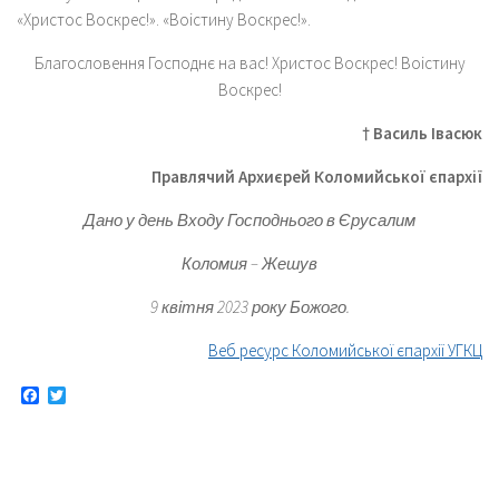
«Христос Воскрес!». «Воістину Воскрес!».
Благословення Господнє на вас! Христос Воскрес! Воістину
Воскрес!
† Василь Івасюк
Правлячий Архиєрей Коломийської єпархії
Дано у день Входу Господнього в Єрусалим
Коломия – Жешув
9 квітня 2023 року Божого.
Веб ресурс Коломийської єпархії УГКЦ
Facebook
Twitter