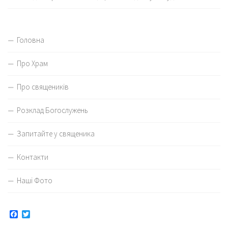
Головна
Про Храм
Про священиків
Розклад Богослужень
Запитайте у священика
Контакти
Наші Фото
Facebook
Twitter