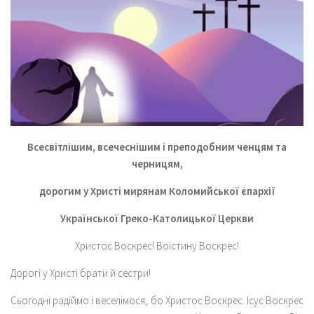
Всесвітлішим, всечеснішим і преподобним ченцям та
черницям,
дорогим у Христі мирянам Коломийської єпархії
Української Греко-Католицької Церкви
Христос Воскрес! Воістину Воскрес!
Дорогі у Христі брати й сестри!
Сьогодні радіймо і веселімося, бо Христос Воскрес. Ісус Воскрес