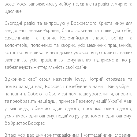
веселімося, вдивляючись у майбутнє, світле та радісне, мирне та
щасливе.
Сьогодні радію та випрошую у Воскреслого Христа миру для
знедоленої неньки-України, благословення та опіки для себе,
священників та вірних Коломийської єпархії, воїнів та
волонтерів, полонених та хворих, усіх медичних працівників,
котрі творять дива, в нелюдських умовах рятують життя наших
захисників, усіх працівників комунальних підприємств, котрі
забезпечують життєдіяльність свої країни.
Відкриймо свої серця назустріч Ісусу, Котрий страждав та
помер заради нас, Воскрес і перебуває з нами. І Він увійде, і
наповнить Собою та Своїм світлом наше убоге життя, оновить
та преобразить наші душі, принесе Перемогу нашій Україні. А ми
у відповідь, обіймімо один одного, простімо один одного,
усміхнімося один одному, подаймо руку допомоги один одному,
бо Христос Воскрес.
Вітаю усіх вас цими життєрадісними і життєдайними словами: