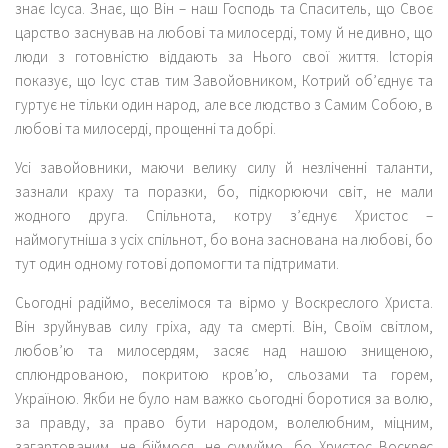
знає Ісуса. Знає, що Він – наш Господь та Спаситель, що Своє
царство заснував на любові та милосерді, тому й не дивно, що
люди з готовністю віддають за Нього свої життя. Історія
показує, що Ісус став тим Завойовником, Котрий об’єднує та
гуртує не тільки один народ, але все людство з Самим Собою, в
любові та милосерді, прощенні та добрі.
Усі завойовники, маючи велику силу й незліченні таланти,
зазнали краху та поразки, бо, підкорюючи світ, не мали
жодного друга. Спільнота, котру з’єднує Христос –
наймогутніша з усіх спільнот, бо вона заснована на любові, бо
тут один одному готові допомогти та підтримати.
Сьогодні радіймо, веселімося та вірмо у Воскреслого Христа.
Він зруйнував силу гріха, аду та смерті. Він, Своїм світлом,
любов’ю та милосердям, засяє над нашою знищеною,
сплюндрованою, покритою кров’ю, сльозами та горем,
Україною. Якби не було нам важко сьогодні боротися за волю,
за правду, за право бути народом, волелюбним, міцним,
загартованим, не біймося, не сумуймо, бо Христос Воскрес