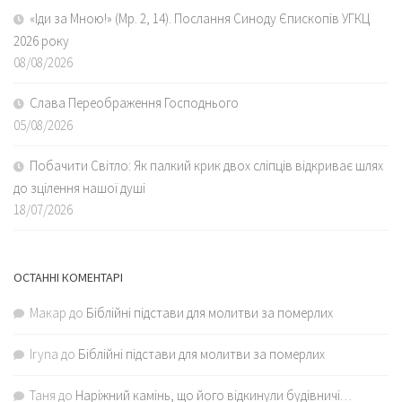
«Іди за Мною!» (Мр. 2, 14). Послання Синоду Єпископів УГКЦ
2026 року
08/08/2026
Слава Переображення Господнього
05/08/2026
Побачити Світло: Як палкий крик двох сліпців відкриває шлях
до зцілення нашої душі
18/07/2026
ОСТАННІ КОМЕНТАРІ
Макар
до
Біблійні підстави для молитви за померлих
Iryna
до
Біблійні підстави для молитви за померлих
Таня
до
Наріжний камінь, що його відкинули будівничі…