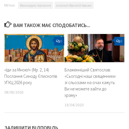
Мітки:
Великоднє послання
єпископ Василій Івасюк
ВАМ ТАКОЖ МАЄ СПОДОБАТИСЬ...
0
0
«Іди за Мною!» (Мр. 2, 14).
Блаженніший Святослав:
Послання Синоду Єпископів
«Сьогодні наші священники
УГКЦ 2026 року
зі сльозами на очах кажуть:
Ви не можете зайти до
08/08/2026
храму»
18/04/2020
ЗАЛИШИТИ ВІДПОВІДЬ