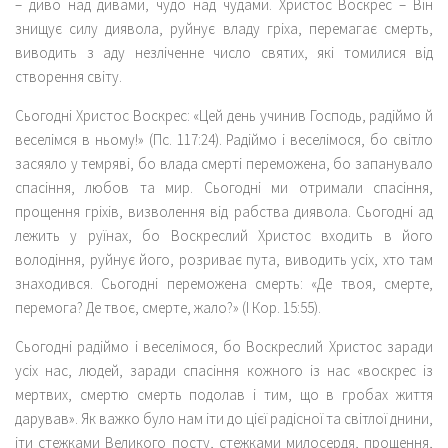
– диво над дивами, чудо над чудами. Христос Воскрес – Він
знищує силу диявола, руйнує владу гріха, перемагає смерть,
виводить з аду незліченне число святих, які томилися від
створення світу.
Сьогодні Христос Воскрес: «Цей день учинив Господь, радіймо й
веселімся в ньому!» (Пс. 117:24). Радіймо і веселімося, бо світло
засяяло у темряві, бо влада смерті переможена, бо запанувало
спасіння, любов та мир. Сьогодні ми отримали спасіння,
прощення гріхів, визволення від рабства диявола. Сьогодні ад
лежить у руїнах, бо Воскреслий Христос входить в його
володіння, руйнує його, розриває пута, виводить усіх, хто там
знаходився. Сьогодні переможена смерть: «Де твоя, смерте,
перемога? Де твоє, смерте, жало?» (І Кор. 15:55).
Сьогодні радіймо і веселімося, бо Воскреслий Христос заради
усіх нас, людей, заради спасіння кожного із нас «воскрес із
мертвих, смертю смерть подолав і тим, що в гробах життя
дарував». Як важко було нам іти до цієї радісної та світлої днини,
іти стежками Великого посту, стежками милосердя, прощення,