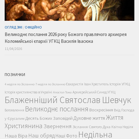
ОГЛЯД ЗМІ
/
ОФІЦІЙНО
Великоднє послання 2026 року Божого правлячого архиєрея
Коломийської єпархії УГКЦ Василія Івасюка
11/04/2026
ПОЗНАЧКИ
Історія УГКЦ
Євхаристія
Іван Хреститель
4 неділя по Зісланню
7 неділя по Зісланню
Історія християнства в Україні
Архиєрейський Синод УГКЦ
Апостол Тома
Блаженніший Святослав Шевчук
Великоднє послання
Воскресіння
Вхід Господа
Богоявлення
Життя
Духовне життя
Десять Божих Заповідей
у Єрусалим
Християнина
Звернення
Зіслання Святого Духа
Квітна Неділя
Недільна
Наш обряд
Наша Віра
Наші Фото