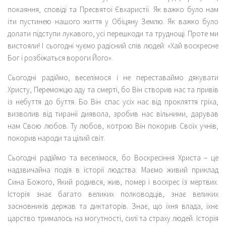
покаяння, сповіді та Пресвятої Євхаристії. Як важко було нам
іти пустинею нашого життя у Обіцяну Землю. Як важко було
долати підступи лукавого, усі перешкоди та труднощі. Проте ми
вистояли! І сьогодні чуємо радісний спів людей: «Хай воскресне
Бог і розбіжаться вороги Його».
Сьогодні радіймо, веселімося і не переставаймо дякувати
Христу, Переможцю аду та смерті, бо Він створив нас та привів
із небуття до буття. Бо Він спас усіх нас від прокляття гріха,
визволив від тиранії диявола, зробив нас вільними, дарував
нам Свою любов. Ту любов, котрою Він покорив Своїх учнів,
покорив народи та цілий світ.
Сьогодні радіймо та веселімося, бо Воскресіння Христа – це
надзвичайна подія в історії людства. Маємо живий приклад
Сина Божого, Який родився, жив, помер і воскрес із мертвих.
Історія знає багато великих полководців, знає великих
засновників держав та диктаторів. Знає, що їхня влада, їхнє
царство трималось на могутності, силі та страху людей. Історія