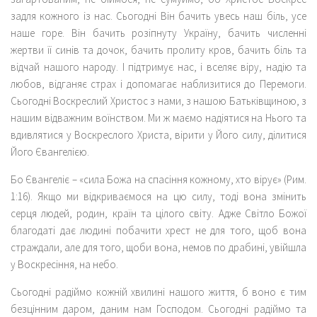
задля кожного із нас. Сьогодні Він бачить увесь наш біль, усе
наше горе. Він бачить розіпнуту Україну, бачить численні
жертви її синів та дочок, бачить пролиту кров, бачить біль та
відчай нашого народу. І підтримує нас, і вселяє віру, надію та
любов, відганяє страх і допомагає наблизитися до Перемоги.
Сьогодні Воскреслий Христос з нами, з нашою Батьківщиною, з
нашим відважним воїнством. Ми ж маємо надіятися на Нього та
вдивлятися у Воскреслого Христа, вірити у Його силу, ділитися
Його Євангелією.
Бо Євангеліє – «сила Божа на спасіння кожному, хто вірує» (Рим.
1:16). Якщо ми відкриваємося на цю силу, тоді вона змінить
серця людей, родин, країн та цілого світу. Адже Світло Божої
благодаті дає людині побачити хрест не для того, щоб вона
страждали, але для того, щоби вона, немов по драбині, увійшла
у Воскресіння, на небо.
Сьогодні радіймо кожній хвилині нашого життя, б воно є тим
безцінним даром, даним нам Господом. Сьогодні радіймо та