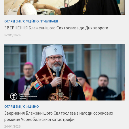
ОГЛЯД ЗМІ
/
ОФІЦІЙНО
/
ПУБЛІКАЦІЇ
ЗВЕРНЕННЯ Блаженнішого Святослава до Дня хворого
02/05/2026
ОГЛЯД ЗМІ
/
ОФІЦІЙНО
Звернення Блаженнішого Святослава з нагоди сорокових
роковин Чорнобильської катастрофи
24/04/2026