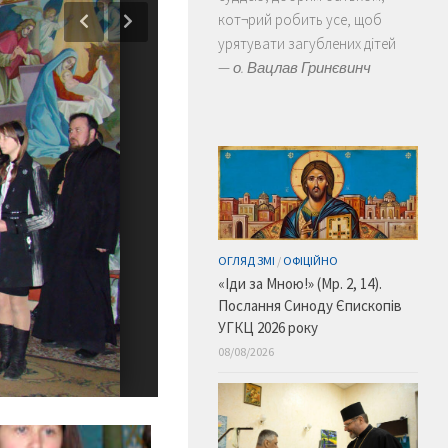
кот¬рий робить усе, щоб
урятувати загублених дітей
—
о. Вацлав Гринєвинч
ОГЛЯД ЗМІ
/
ОФІЦІЙНО
«Іди за Мною!» (Мр. 2, 14).
Послання Синоду Єпископів
УГКЦ 2026 року
08/08/2026