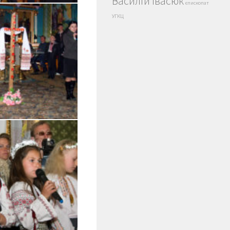
Василій Івасюк
єпископат
УГКЦ