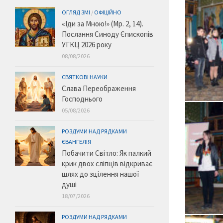
ОГЛЯД ЗМІ
/
ОФІЦІЙНО
«Іди за Мною!» (Мр. 2, 14).
Послання Синоду Єпископів
УГКЦ 2026 року
08/08/2026
СВЯТКОВІ НАУКИ
Слава Переображення
Господнього
05/08/2026
РОЗДУМИ НАД РЯДКАМИ
ЄВАНГЕЛІЯ
Побачити Світло: Як палкий
крик двох сліпців відкриває
шлях до зцілення нашої
душі
18/07/2026
РОЗДУМИ НАД РЯДКАМИ