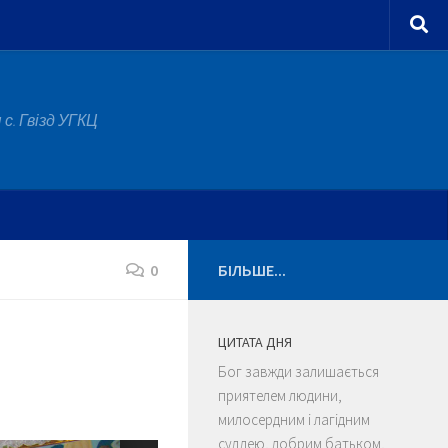
с. Гвізд УГКЦ
0
БІЛЬШЕ...
ЦИТАТА ДНЯ
Бог завжди залишається
приятелем людини,
милосердним і лагідним
суддею, добрим батьком,