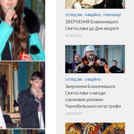
ОГЛЯД ЗМІ
/
ОФІЦІЙНО
/
ПУБЛІКАЦІЇ
ЗВЕРНЕННЯ Блаженнішого
Святослава до Дня хворого
02/05/2026
ОГЛЯД ЗМІ
/
ОФІЦІЙНО
Звернення Блаженнішого
Святослава з нагоди
сорокових роковин
Чорнобильської катастрофи
24/04/2026