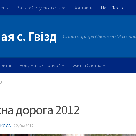
жень
Запитайте у священика
Контакти
Наші Фото
я с. Гвізд
Сайт парафії Святого Миколая 
ритчі
Чому ми так віримо?
Життя Святих
О
на дорога 2012
ИКОЛА
·
22/04/2012