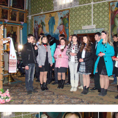
34
35
36
37