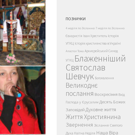
ПОЗНАЧКИ
4 неділя по Зісланню
7 неділя по Зісланню
Історія
Євхаристія
Іван Хреститель
УГКЦ
Історія християнства в Україні
Архиєрейський Синод
Апостол Тома
Блаженніший
УГКЦ
Святослав
Шевчук
Богоявлення
Великоднє
послання
Воскресіння
Вхід
Десять Божих
Господа у Єрусалим
Духовне життя
Заповідей
Життя Християнина
Звернення
Зіслання Святого
Наша Віра
Духа
Квітна Неділя