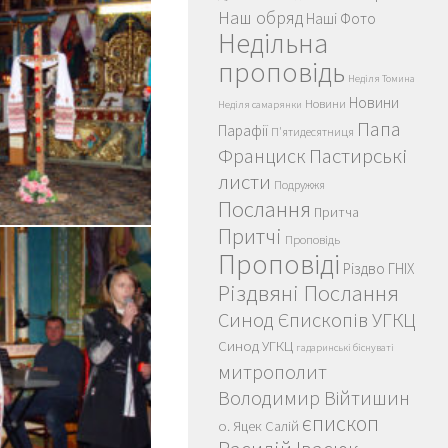
Наш обряд
Наші Фото
Недільна
проповідь
Неділя Томина
Новини
Новини
Неділя самарянки
Папа
Парафії
П'ятидесятниця
Пастирські
Франциск
листи
Подружжя
Послання
Притча
Притчі
Проповідь
Проповіді
Різдво ГНІХ
Різдвяні Послання
Синод Єпископів УГКЦ
Синод УГКЦ
гадаринські біснуваті
митрополит
Володимир Війтишин
єпископ
о. Яцек Салій