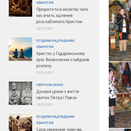
ЄВАНГЕЛІЯ
Пріоритети в молитві: чого
нас вчить зцілення
розслабленого Христом
10/07/2026
РОЗДУМИ НАД РЯДКАМИ
ЄВАНГЕЛІЯ
Христос у Гадаринському
краї: Визволення з кайданів
розпачу
03/07/2026
СВЯТКОВІ НАУКИ
Духовні уроки з життя
святих Петра і Павла
28/06/2026
РОЗДУМИ НАД РЯДКАМИ
ЄВАНГЕЛІЯ
Сила смирення: чому ми