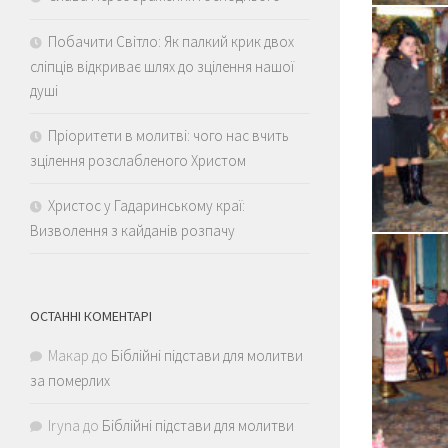
Побачити Світло: Як палкий крик двох
сліпців відкриває шлях до зцілення нашої
душі
Пріоритети в молитві: чого нас вчить
зцілення розслабленого Христом
Христос у Гадаринському краї:
Визволення з кайданів розпачу
ОСТАННІ КОМЕНТАРІ
Макар
до
Біблійні підстави для молитви
за померлих
Iryna
до
Біблійні підстави для молитви