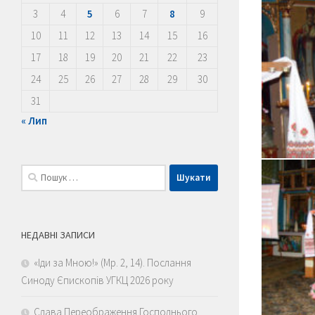
3
4
5
6
7
8
9
10
11
12
13
14
15
16
17
18
19
20
21
22
23
24
25
26
27
28
29
30
31
« Лип
Пошук:
НЕДАВНІ ЗАПИСИ
«Іди за Мною!» (Мр. 2, 14). Послання
Синоду Єпископів УГКЦ 2026 року
Слава Переображення Господнього