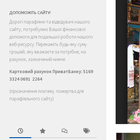
ous
Next
ДОПОМОЖІТЬ САЙТУ!
Дорогі парафіяни та відвідувачі нашого
сайту, потребуємо Вашої фінансової
допомоги для подальшої роботи нашого
веб-ресурсу. Перекажіть будь-яку суму
грошей, яку вважаєте за потрібне, на
рахунок, зазначений нижче.
Картковий рахунок ПриватБанку: 5169
3324 0691 2264
(призначення платежу: пожертва для
парафіяльного сайту)
6
7
8
9
10
11
12
13
14
15
16
17
18
19
20
21
22
23
24
25
26
27
28
29
30
31
32
33