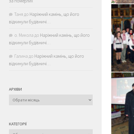
за померлих
Таня
до
Наріжний камінь, що його
відкинули будівничі…
о. Микола
до
Наріжний камінь, що його
відкинули будівничі…
Галина
до
Наріжний камінь, що його
відкинули будівничі…
АРХІВИ
Архіви
КАТЕГОРІЇ
Категорії