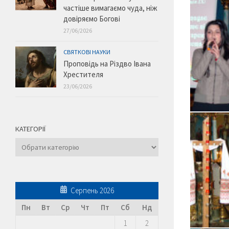
частіше вимагаємо чуда, ніж
довіряємо Богові
27/06/2026
СВЯТКОВІ НАУКИ
Проповідь на Різдво Івана
Хрестителя
23/06/2026
КАТЕГОРІЇ
Категорії
Серпень 2026
Пн
Вт
Ср
Чт
Пт
Сб
Нд
1
2