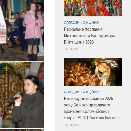
ОГЛЯД ЗМІ
/
ОФІЦІЙНО
Пасхальне послання
Митрополита Володимира
Війтишина 2026
11/04/2026
ОГЛЯД ЗМІ
/
ОФІЦІЙНО
Великоднє послання 2026
року Божого правлячого
архиєрея Коломийської
єпархії УГКЦ Василія Івасюка
11/04/2026