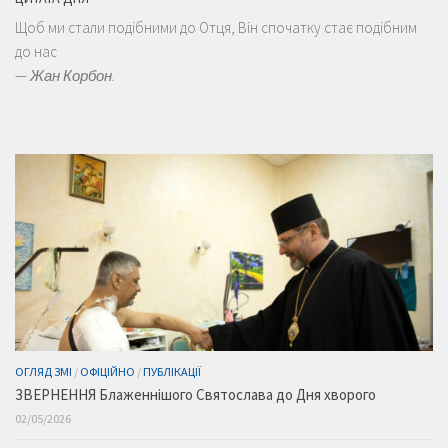
Щоб ми стали подібними до Отця, Він спочатку стає подібним
до нас
—
Жан Корбон.
ОГЛЯД ЗМІ
/
ОФІЦІЙНО
/
ПУБЛІКАЦІЇ
ЗВЕРНЕННЯ Блаженнішого Святослава до Дня хворого
02/05/2026