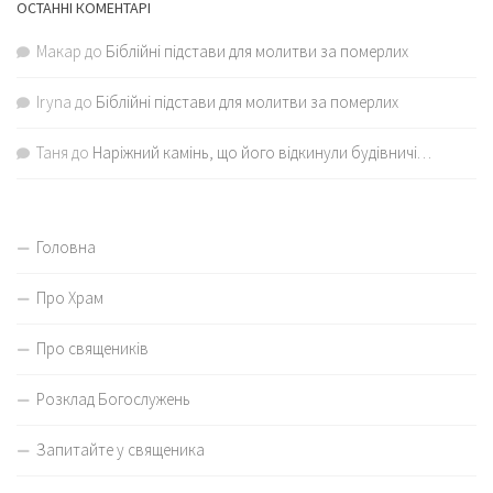
ОСТАННІ КОМЕНТАРІ
Макар
до
Біблійні підстави для молитви за померлих
Iryna
до
Біблійні підстави для молитви за померлих
Таня
до
Наріжний камінь, що його відкинули будівничі…
Головна
Про Храм
Про священиків
Розклад Богослужень
Запитайте у священика