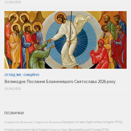
11/04/2026
ОГЛЯД ЗМІ
/
ОФІЦІЙНО
Великоднє Послання Блаженнішого Святослава 2026 року
10/04/2026
ПОЗНАЧКИ
Історія УГКЦ
Євхаристія
Іван Хреститель
4 неділя по Зісланню
7 неділя по Зісланню
Історія християнства в Україні
Архиєрейський Синод УГКЦ
Апостол Тома