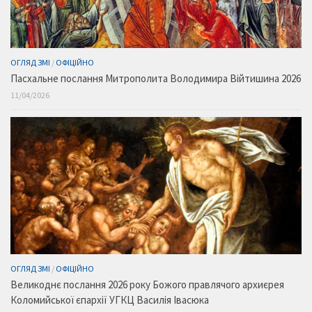
ОГЛЯД ЗМІ
/
ОФІЦІЙНО
Пасхальне послання Митрополита Володимира Війтишина 2026
11/04/2026
ОГЛЯД ЗМІ
/
ОФІЦІЙНО
Великоднє послання 2026 року Божого правлячого архиєрея
Коломийської єпархії УГКЦ Василія Івасюка