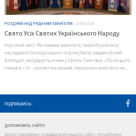
РОЗДУМИ НАД РЯДКАМИ ЄВАНГЕЛІЯ
13/06/2026
Свято Усіх Святих Українського Народу
Короткий зміст: Ми повинні змінитися, переобразитися,
наслідувати Господа нашого та Божу Матір завдяки Божій
благодаті, яка дарується нам у Святих Таїнствах. «Після цього
глянув я, і от – натовп численний, перелічити який ніхто не...
ПІДПИШИСЬ:
ДОПОМОЖІТЬ САЙТУ!
Дорогі парафіяни та відвідувачі нашого сайту, потребуємо