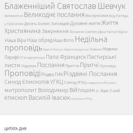
Блаженніший Святослав Шевчук
Великоднє послання
Воскресіння
Вхід Господа
Богоявлення
Життя
Духовне життя
Десять Божих Заповідей
у Єрусалим
Християнина
Звернення
Зіслання Святого Духа
Квітна Неділя
Недільна
Наш обряд
Наша Віра
Наші Фото
проповідь
Новини
Новини
Неділя Томина
Неділя самарянки
Пастирські
Папа Франциск
Парафії
П'ятидесятниця
Послання
Притчі
листи
Притча
Проповідь
Подружжя
Проповіді
Різдвяні Послання
Різдво ГНІХ
Синод Єпископів УГКЦ
Синод УГКЦ
гадаринські біснуваті
митрополит Володимир Війтишин
о. Яцек Салій
єпископ Василій Івасюк
єпископат УГКЦ
ЦИТАТА ДНЯ