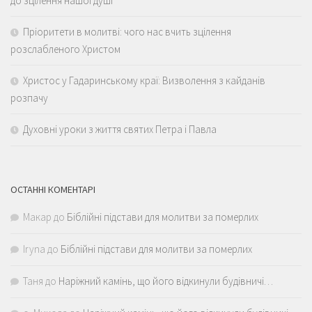
до зцілення нашої душі
Пріоритети в молитві: чого нас вчить зцілення
розслабленого Христом
Христос у Гадаринському краї: Визволення з кайданів
розпачу
Духовні уроки з життя святих Петра і Павла
ОСТАННІ КОМЕНТАРІ
Макар
до
Біблійні підстави для молитви за померлих
Iryna
до
Біблійні підстави для молитви за померлих
Таня
до
Наріжний камінь, що його відкинули будівничі…