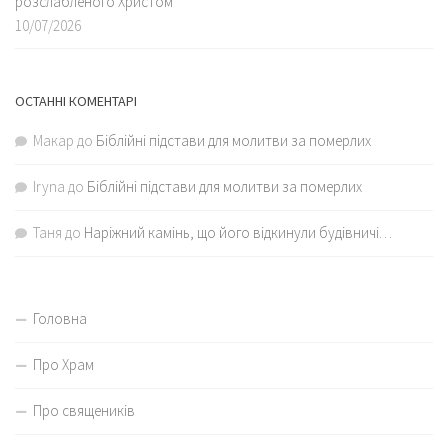
розслабленого Христом
10/07/2026
ОСТАННІ КОМЕНТАРІ
Макар
до
Біблійні підстави для молитви за померлих
Iryna
до
Біблійні підстави для молитви за померлих
Таня
до
Наріжний камінь, що його відкинули будівничі…
Головна
Про Храм
Про священиків