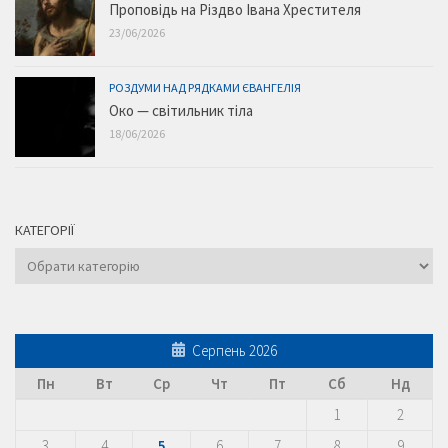
Проповідь на Різдво Івана Хрестителя
23/06/2026
РОЗДУМИ НАД РЯДКАМИ ЄВАНГЕЛІЯ
Око — світильник тіла
18/06/2026
КАТЕГОРІЇ
Категорії
Серпень 2026
Пн
Вт
Ср
Чт
Пт
Сб
Нд
1
2
3
4
5
6
7
8
9