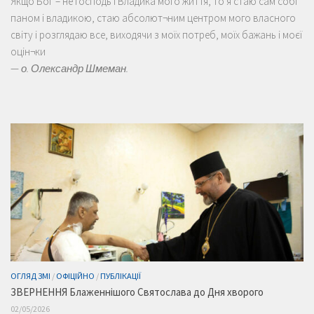
Якщо Бог – не Господь і Владика мого життя, то я стаю сам собі
паном і владикою, стаю абсолют¬ним центром мого власного
світу і розглядаю все, виходячи з моїх потреб, моїх бажань і моєї
оцін¬ки
—
о. Олександр Шмеман.
ОГЛЯД ЗМІ
/
ОФІЦІЙНО
/
ПУБЛІКАЦІЇ
ЗВЕРНЕННЯ Блаженнішого Святослава до Дня хворого
02/05/2026