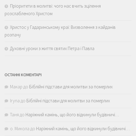
Пріоритети в молитві: чого нас вчить зцілення
розслабленого Христом
Христос у Гадаринському краї: Визволення з кайданів
розпачу
Духовні уроки з життя святих Петра і Павла
ОСТАННІ КОМЕНТАРІ
Макар
до
Біблійні підстави для молитви за померлих
Iryna
до
Біблійні підстави для молитви за померлих
Таня
до
Наріжний камінь, що його відкинули будівничі…
о. Микола
до
Наріжний камінь, що його відкинули будівничі…