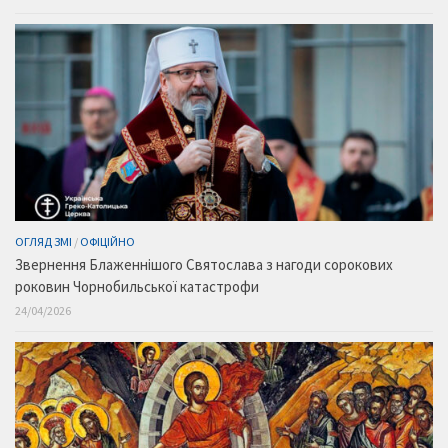
ОГЛЯД ЗМІ
/
ОФІЦІЙНО
Звернення Блаженнішого Святослава з нагоди сорокових
роковин Чорнобильської катастрофи
24/04/2026