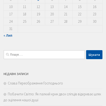
10
11
12
13
14
15
16
17
18
19
20
21
22
23
24
25
26
27
28
29
30
31
« Лип
Пошук:
НЕДАВНІ ЗАПИСИ
Слава Переображення Господнього
Побачити Світло: Як палкий крик двох сліпців відкриває шлях
до зцілення нашої душі