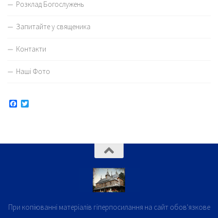
Розклад Богослужень
Запитайте у священика
Контакти
Наші Фото
Facebook
Twitter
При копіюванні матеріалів гіперпосилання на сайт обов'язкове