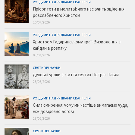
РОЗДУМИ НАД РЯДКАМИ ЄВАНГЕЛІЯ
Пріоритети в молитві: чого нас вчить зцілення
розслабленого Христом
10/07/2026
РОЗДУМИ НАД РЯДКАМИ ЄВАНГЕЛІЯ
Христос у Гадаринському краї: Визволення з
кайданів розпачу
03/07/2026
СВЯТКОВІ НАУКИ
Духовні уроки з життя святих Петра і Павла
28/06/2026
РОЗДУМИ НАД РЯДКАМИ ЄВАНГЕЛІЯ
Сила смирення: чому ми частіше вимагаємо чуда,
ніж довіряємо Богові
27/06/2026
СВЯТКОВІ НАУКИ