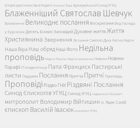
Історія християнства в Україні
Архиєрейський Синод УГКЦ
Апостол Тома
Блаженніший Святослав Шевчук
Великоднє послання
Воскресіння
Вхід Господа
Богоявлення
Життя
Духовне життя
Десять Божих Заповідей
у Єрусалим
Християнина
Звернення
Зіслання Святого Духа
Квітна Неділя
Недільна
Наш обряд
Наша Віра
Наші Фото
проповідь
Новини
Новини
Неділя Томина
Неділя самарянки
Пастирські
Папа Франциск
Парафії
П'ятидесятниця
Послання
Притчі
листи
Притча
Проповідь
Подружжя
Проповіді
Різдвяні Послання
Різдво ГНІХ
Синод Єпископів УГКЦ
Синод УГКЦ
гадаринські біснуваті
митрополит Володимир Війтишин
о. Яцек Салій
єпископ Василій Івасюк
єпископат УГКЦ