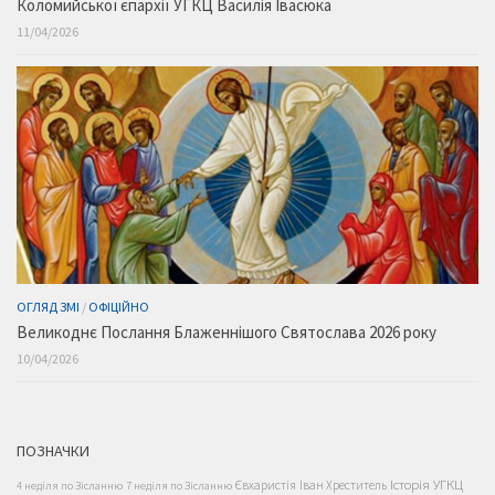
Коломийської єпархії УГКЦ Василія Івасюка
11/04/2026
ОГЛЯД ЗМІ
/
ОФІЦІЙНО
Великоднє Послання Блаженнішого Святослава 2026 року
10/04/2026
ПОЗНАЧКИ
Історія УГКЦ
Євхаристія
Іван Хреститель
4 неділя по Зісланню
7 неділя по Зісланню