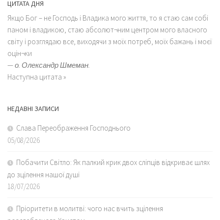
ЦИТАТА ДНЯ
Якщо Бог – не Господь і Владика мого життя, то я стаю сам собі
паном і владикою, стаю абсолют¬ним центром мого власного
світу і розглядаю все, виходячи з моїх потреб, моїх бажань і моєї
оцін¬ки
—
о. Олександр Шмеман.
Наступна цитата »
НЕДАВНІ ЗАПИСИ
Слава Переображення Господнього
05/08/2026
Побачити Світло: Як палкий крик двох сліпців відкриває шлях
до зцілення нашої душі
18/07/2026
Пріоритети в молитві: чого нас вчить зцілення