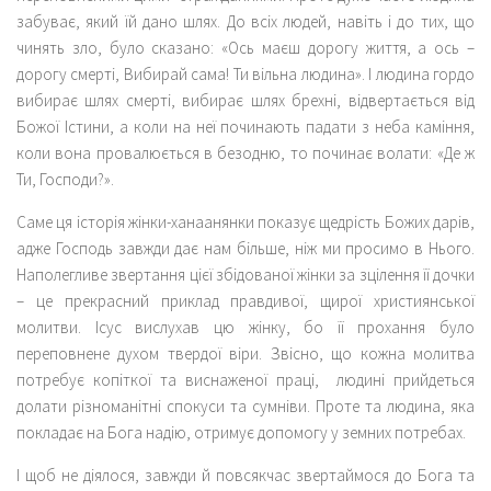
забуває, який їй дано шлях. До всіх людей, навіть і до тих, що
чинять зло, було сказано: «Ось маєш дорогу життя, а ось –
дорогу смерті, Вибирай сама! Ти вільна людина». І людина гордо
вибирає шлях смерті, вибирає шлях брехні, відвертається від
Божої Істини, а коли на неї починають падати з неба каміння,
коли вона провалюється в безодню, то починає волати: «Де ж
Ти, Господи?».
Саме ця історія жінки-ханаанянки показує щедрість Божих дарів,
адже Господь завжди дає нам більше, ніж ми просимо в Нього.
Наполегливе звертання цієї збідованої жінки за зцілення її дочки
– це прекрасний приклад правдивої, щирої християнської
молитви. Ісус вислухав цю жінку, бо її прохання було
переповнене духом твердої віри. Звісно, що кожна молитва
потребує копіткої та виснаженої праці, людині прийдеться
долати різноманітні спокуси та сумніви. Проте та людина, яка
покладає на Бога надію, отримує допомогу у земних потребах.
І щоб не діялося, завжди й повсякчас звертаймося до Бога та