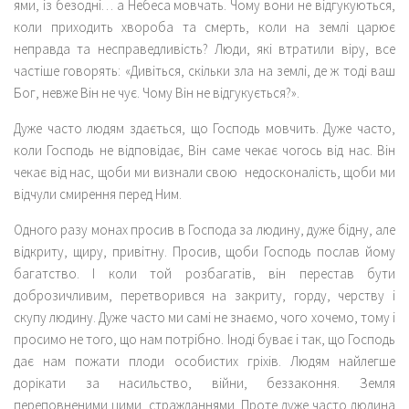
ями, із безодні… а Небеса мовчать. Чому вони не відгукуються,
коли приходить хвороба та смерть, коли на землі царює
неправда та несправедливість? Люди, які втратили віру, все
частіше говорять: «Дивіться, скільки зла на землі, де ж тоді ваш
Бог, невже Він не чує. Чому Він не відгукується?».
Дуже часто людям здається, що Господь мовчить. Дуже часто,
коли Господь не відповідає, Він саме чекає чогось від нас. Він
чекає від нас, щоби ми визнали свою недосконалість, щоби ми
відчули смирення перед Ним.
Одного разу монах просив в Господа за людину, дуже бідну, але
відкриту, щиру, привітну. Просив, щоби Господь послав йому
багатство. І коли той розбагатів, він перестав бути
доброзичливим, перетворився на закриту, горду, черству і
скупу людину. Дуже часто ми самі не знаємо, чого хочемо, тому і
просимо не того, що нам потрібно. Іноді буває і так, що Господь
дає нам пожати плоди особистих гріхів. Людям найлегше
дорікати за насильство, війни, беззаконня. Земля
переповненими цими стражданнями. Проте дуже часто людина