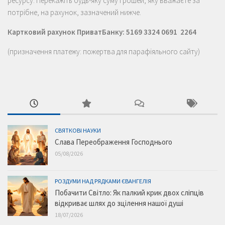
ресурсу. Перекажіть будь-яку суму грошей, яку вважаєте за
потрібне, на рахунок, зазначений нижче.
Картковий рахунок ПриватБанку: 5169 3324 0691 2264
(призначення платежу: пожертва для парафіяльного сайту)
СВЯТКОВІ НАУКИ
Слава Переображення Господнього
05/08/2026
РОЗДУМИ НАД РЯДКАМИ ЄВАНГЕЛІЯ
Побачити Світло: Як палкий крик двох сліпців
відкриває шлях до зцілення нашої душі
18/07/2026