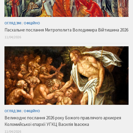
ОГЛЯД ЗМІ
/
ОФІЦІЙНО
Пасхальне послання Митрополита Володимира Війтишина 2026
11/04/2026
ОГЛЯД ЗМІ
/
ОФІЦІЙНО
Великоднє послання 2026 року Божого правлячого архиєрея
Коломийської єпархії УГКЦ Василія Івасюка
11/04/2026