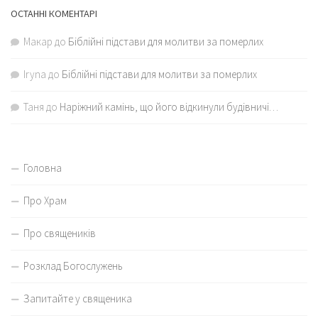
ОСТАННІ КОМЕНТАРІ
Макар
до
Біблійні підстави для молитви за померлих
Iryna
до
Біблійні підстави для молитви за померлих
Таня
до
Наріжний камінь, що його відкинули будівничі…
Головна
Про Храм
Про священиків
Розклад Богослужень
Запитайте у священика