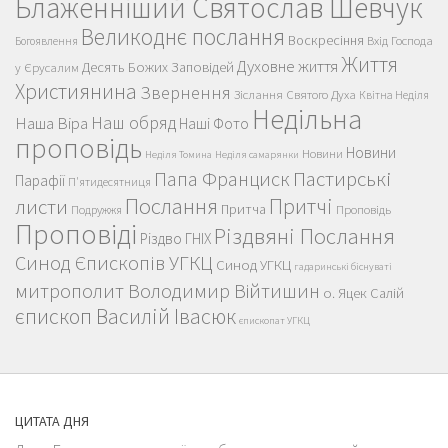
Блаженніший Святослав Шевчук
Великоднє послання
Воскресіння
Вхід Господа
Богоявлення
Життя
Духовне життя
Десять Божих Заповідей
у Єрусалим
Християнина
Звернення
Зіслання Святого Духа
Квітна Неділя
Недільна
Наш обряд
Наша Віра
Наші Фото
проповідь
Новини
Новини
Неділя Томина
Неділя самарянки
Пастирські
Папа Франциск
Парафії
П'ятидесятниця
Послання
Притчі
листи
Притча
Проповідь
Подружжя
Проповіді
Різдвяні Послання
Різдво ГНІХ
Синод Єпископів УГКЦ
Синод УГКЦ
гадаринські біснуваті
митрополит Володимир Війтишин
о. Яцек Салій
єпископ Василій Івасюк
єпископат УГКЦ
ЦИТАТА ДНЯ