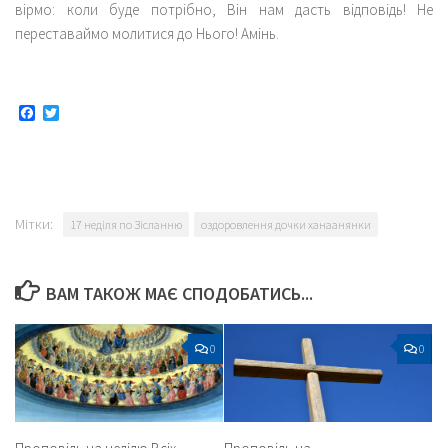
вірмо: коли буде потрібно, Він нам дасть відповідь! Не
переставаймо молитися до Нього! Амінь.
Facebook
Twitter
Мітки:
17 неділя по Зісланню
оздоровлення дочки ханаанянки
ВАМ ТАКОЖ МАЄ СПОДОБАТИСЬ...
0
0