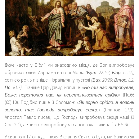
Дуже часто у Біблії ми знаходимо місця, де Бог випробовує
обраних людей: Авраама на горі Моріа
(Бут. 22:1-2; Євр. 11:17),
сотнею років пізніше – ізраїльтян у пустелі
(Вих. 20:20; Втор. 8:2;
Пс. 81:7)
. Пізніше Цар Давид напише:
«Бо ти нас випробував,
Боже; перетопив нас, як перетоплюється срібло»
(Пс.66
(65):10). Подібно пише й Соломон:
«Як горно срібло, а вогонь
золото, так Господь випробовує серце»
(Припов. 17:3).
Апостол Павло писав, що Господь випробовує серця наші (1
Сол. 2:4), а Христос випробовував апостола Пилипа (Ів. 6:5-6).
У євангелії 17-ої неділі після Зіслання Святого Духа, ми бачимо як