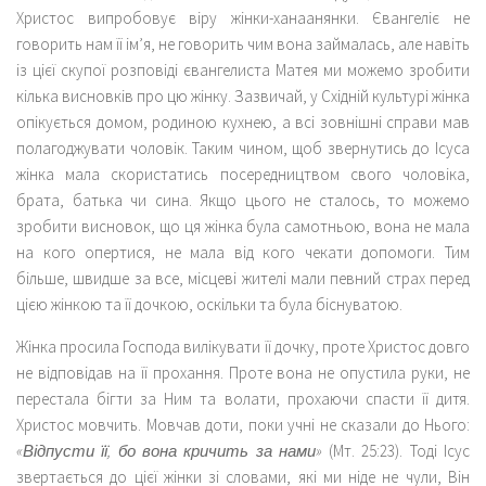
Христос випробовує віру жінки-ханаанянки. Євангеліє не
говорить нам її ім’я, не говорить чим вона займалась, але навіть
із цієї скупої розповіді євангелиста Матея ми можемо зробити
кілька висновків про цю жінку. Зазвичай, у Східній культурі жінка
опікується домом, родиною кухнею, а всі зовнішні справи мав
полагоджувати чоловік. Таким чином, щоб звернутись до Ісуса
жінка мала скористатись посередництвом свого чоловіка,
брата, батька чи сина. Якщо цього не сталось, то можемо
зробити висновок, що ця жінка була самотньою, вона не мала
на кого опертися, не мала від кого чекати допомоги. Тим
більше, швидше за все, місцеві жителі мали певний страх перед
цією жінкою та її дочкою, оскільки та була біснуватою.
Жінка просила Господа вилікувати її дочку, проте Христос довго
не відповідав на її прохання. Проте вона не опустила руки, не
перестала бігти за Ним та волати, прохаючи спасти її дитя.
Христос мовчить. Мовчав доти, поки учні не сказали до Нього:
«Відпусти її, бо вона кричить за нами»
(Мт. 25:23). Тоді Ісус
звертається до цієї жінки зі словами, які ми ніде не чули, Він