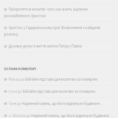
Пріоритети в молитві: чого нас вчить зцілення
розслабленого Христом
Христос у Гадаринському краї: Визволення з кайданів
розпачу
Духовні уроки з життя святих Петра і Павла
ОСТАННІ КОМЕНТАРІ
Макар
до
Біблійні підстави для молитви за померлих
Iryna
до
Біблійні підстави для молитви за померлих
Таня
до
Наріжний камінь, що його відкинули будівничі…
о. Микола
до
Наріжний камінь, що його відкинули будівничі…