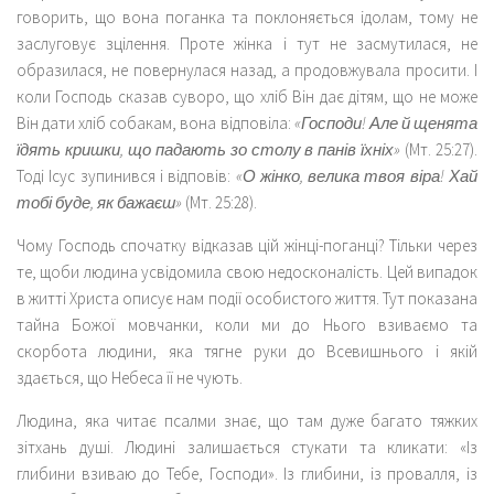
говорить, що вона поганка та поклоняється ідолам, тому не
заслуговує зцілення. Проте жінка і тут не засмутилася, не
образилася, не повернулася назад, а продовжувала просити. І
коли Господь сказав суворо, що хліб Він дає дітям, що не може
Він дати хліб собакам, вона відповіла:
«Господи! Але й щенята
їдять кришки, що падають зо столу в панів їхніх»
(Мт. 25:27).
Тоді Ісус зупинився і відповів:
«О жінко, велика твоя віра! Хай
тобі буде, як бажаєш»
(Мт. 25:28).
Чому Господь спочатку відказав цій жінці-поганці? Тільки через
те, щоби людина усвідомила свою недосконалість. Цей випадок
в житті Христа описує нам події особистого життя. Тут показана
тайна Божої мовчанки, коли ми до Нього взиваємо та
скорбота людини, яка тягне руки до Всевишнього і якій
здається, що Небеса її не чують.
Людина, яка читає псалми знає, що там дуже багато тяжких
зітхань душі. Людині залишається стукати та кликати: «Із
глибини взиваю до Тебе, Господи». Із глибини, із провалля, із