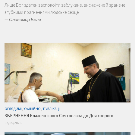
Лише Бог здатен заспокоїти заблукане, виснажене й зранене
згубними прагненнями людське серце
—
Славомир Беля
ОГЛЯД ЗМІ
/
ОФІЦІЙНО
/
ПУБЛІКАЦІЇ
ЗВЕРНЕННЯ Блаженнішого Святослава до Дня хворого
02/05/2026