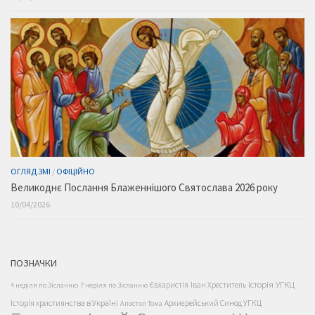
ОГЛЯД ЗМІ
/
ОФІЦІЙНО
Великоднє Послання Блаженнішого Святослава 2026 року
10/04/2026
ПОЗНАЧКИ
Історія УГКЦ
Євхаристія
Іван Хреститель
4 неділя по Зісланню
7 неділя по Зісланню
Історія християнства в Україні
Архиєрейський Синод УГКЦ
Апостол Тома