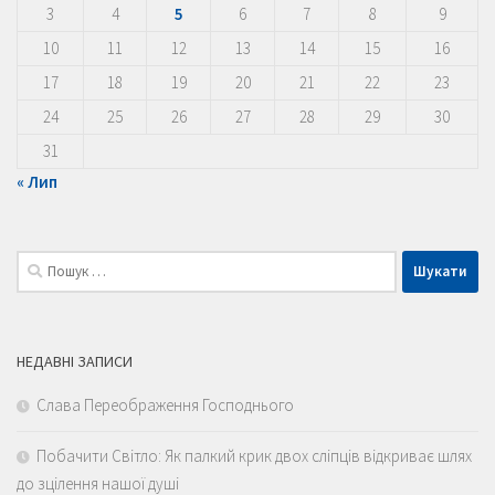
3
4
5
6
7
8
9
10
11
12
13
14
15
16
17
18
19
20
21
22
23
24
25
26
27
28
29
30
31
« Лип
Пошук:
НЕДАВНІ ЗАПИСИ
Слава Переображення Господнього
Побачити Світло: Як палкий крик двох сліпців відкриває шлях
до зцілення нашої душі