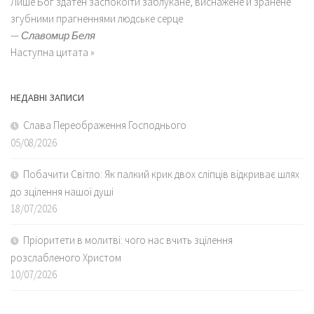
Лише Бог здатен заспокоїти заблукане, виснажене й зранене
згубними прагненнями людське серце
—
Славомир Беля
Наступна цитата »
НЕДАВНІ ЗАПИСИ
Слава Переображення Господнього
05/08/2026
Побачити Світло: Як палкий крик двох сліпців відкриває шлях
до зцілення нашої душі
18/07/2026
Пріоритети в молитві: чого нас вчить зцілення
розслабленого Христом
10/07/2026