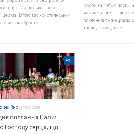
и! Дорогі брати та сестри, вірні
слідом за Тобою поспіша
ї єпархії Української Греко-
як померлого, зі сльоза
ї Церкви. Вітаю вас християнським
поклонились же, радіючи
 привітом «Христос...
таємну Твоїм учням,...
0
ОФІЦІЙНО
10/04/2026
нє послання Папи:
о Господу серця, що