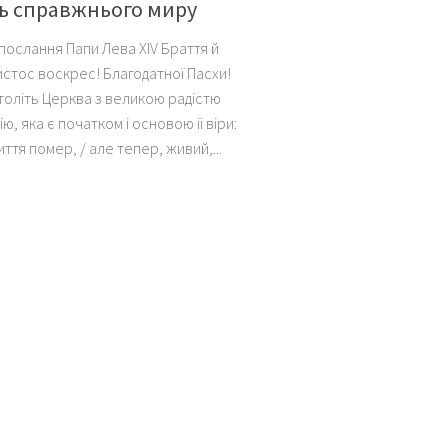
ь справжнього миру
послання Папи Лева XIV Браття й
истос воскрес! Благодатної Пасхи!
толіть Церква з великою радістю
ію, яка є початком і основою її віри:
ття помер, / але тепер, живий,...