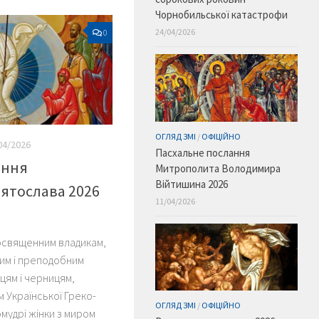
Чорнобильської катастрофи
24/04/2026
0
ОГЛЯД ЗМІ
/
ОФІЦІЙНО
04/2026
Пасхальне послання
ання
Митрополита Володимира
Війтишина 2026
ятослава 2026
11/04/2026
освященним владикам,
шим і преподобним
цям і черницям,
м Української Греко-
ОГЛЯД ЗМІ
/
ОФІЦІЙНО
мудрі жінки з миром