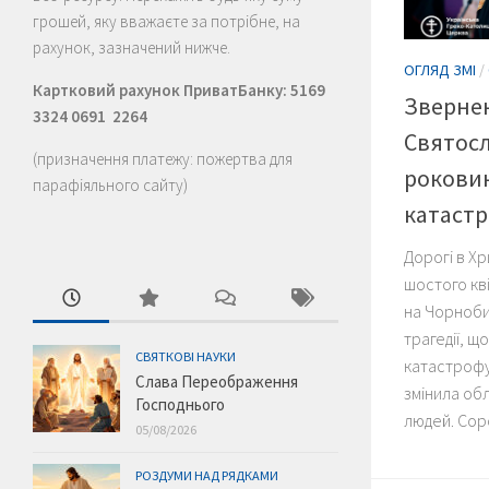
грошей, яку вважаєте за потрібне, на
рахунок, зазначений нижче.
ОГЛЯД ЗМІ
/
Картковий рахунок ПриватБанку: 5169
Зверне
3324 0691 2264
Святосл
(призначення платежу: пожертва для
рокови
парафіяльного сайту)
катаст
Дорогі в Хр
шостого кві
на Чорноби
трагедії, 
СВЯТКОВІ НАУКИ
катастрофу
Слава Переображення
змінила обл
Господнього
людей. Соро
05/08/2026
РОЗДУМИ НАД РЯДКАМИ