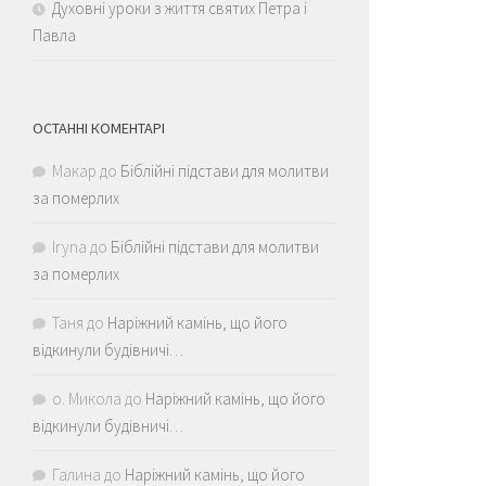
Духовні уроки з життя святих Петра і
Павла
ОСТАННІ КОМЕНТАРІ
Макар
до
Біблійні підстави для молитви
за померлих
Iryna
до
Біблійні підстави для молитви
за померлих
Таня
до
Наріжний камінь, що його
відкинули будівничі…
о. Микола
до
Наріжний камінь, що його
відкинули будівничі…
Галина
до
Наріжний камінь, що його