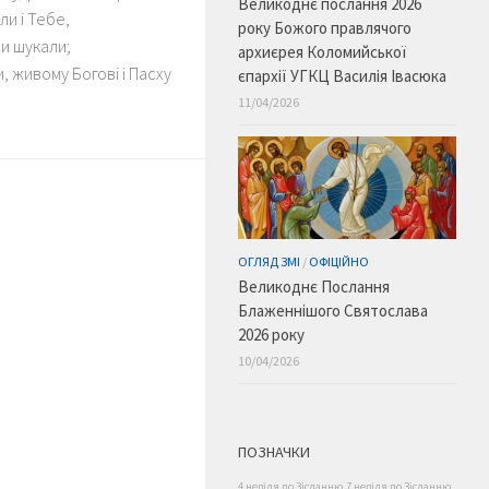
Великоднє послання 2026
ли і Тебе,
року Божого правлячого
ми шукали;
архиєрея Коломийської
, живому Богові і Пасху
єпархії УГКЦ Василія Івасюка
11/04/2026
ОГЛЯД ЗМІ
/
ОФІЦІЙНО
Великоднє Послання
Блаженнішого Святослава
2026 року
10/04/2026
ПОЗНАЧКИ
4 неділя по Зісланню
7 неділя по Зісланню