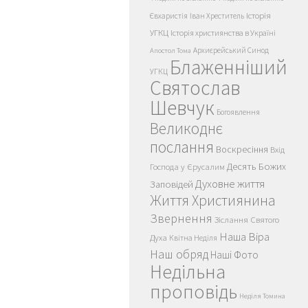
Історія
Євхаристія
Іван Хреститель
УГКЦ
Історія християнства в Україні
Архиєрейський Синод
Апостол Тома
Блаженніший
УГКЦ
Святослав
Шевчук
Богоявлення
Великоднє
послання
Воскресіння
Вхід
Десять Божих
Господа у Єрусалим
Духовне життя
Заповідей
Життя Християнина
Звернення
Зіслання Святого
Наша Віра
Духа
Квітна Неділя
Наш обряд
Наші Фото
Недільна
проповідь
Неділя Томина