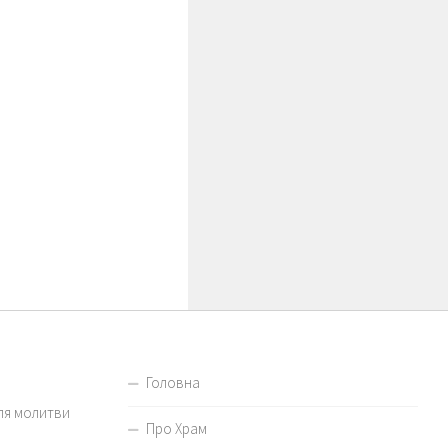
Головна
для молитви
Про Храм