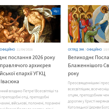
0
ОФІЦІЙНО
11/04/2026
ОГЛЯД ЗМІ
/
ОФІЦІЙНО
10/
нє послання 2026 року
Великоднє Посл
правлячого архиєрея
Блаженнішого Св
ської єпархії УГКЦ
року
 Івасюка
Преосвященнішим і пре
всесвітлішим, всечесні
ний владико Петре! Всесвітліші та
отцям, преподобним чен
і преподобні отці, преподобні
дорогим у Христі миряна
нахині, військові, полонені, поранені
Католицької Церкви Бого