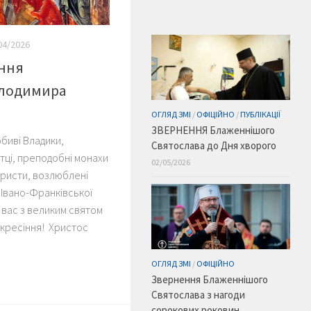
04/2026
ання
лодимира
ОГЛЯД ЗМІ
/
ОФІЦІЙНО
/
ПУБЛІКАЦІЇ
ЗВЕРНЕННЯ Блаженнішого
биві Владики,
Святослава до Дня хворого
отці, преподобні монахи
02/05/2026
наристи, возлюблені
 Івано-Франківської
о вас з великим святом
скресіння! Христос
ОГЛЯД ЗМІ
/
ОФІЦІЙНО
Звернення Блаженнішого
Святослава з нагоди
сорокових роковин