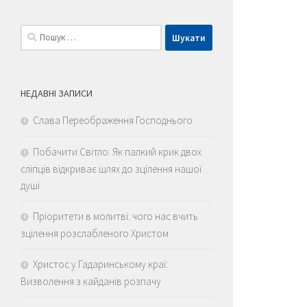
Пошук:
НЕДАВНІ ЗАПИСИ
Слава Переображення Господнього
Побачити Світло: Як палкий крик двох
сліпців відкриває шлях до зцілення нашої
душі
Пріоритети в молитві: чого нас вчить
зцілення розслабленого Христом
Христос у Гадаринському краї:
Визволення з кайданів розпачу