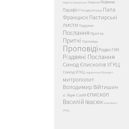
Новини
Новини
Неділя самарянки
Папа
Парафії
П'ятидесятниця
Пастирські
Франциск
листи
Подружжя
Послання
Притча
Притчі
Проповідь
Проповіді
Різдво ГНІХ
Різдвяні Послання
Синод Єпископів УГКЦ
Синод УГКЦ
гадаринські біснуваті
митрополит
Володимир Війтишин
єпископ
о. Яцек Салій
Василій Івасюк
єпископат
УГКЦ