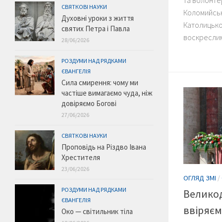
та волонтер
СВЯТКОВІ НАУКИ
Коломийсько
Духовні уроки з життя
Католицько
святих Петра і Павла
воскреслим
28/06/2026
РОЗДУМИ НАД РЯДКАМИ
ЄВАНГЕЛІЯ
Сила смирення: чому ми
частіше вимагаємо чуда, ніж
довіряємо Богові
27/06/2026
СВЯТКОВІ НАУКИ
Проповідь на Різдво Івана
Хрестителя
23/06/2026
ОГЛЯД ЗМІ
/
РОЗДУМИ НАД РЯДКАМИ
Великод
ЄВАНГЕЛІЯ
ввіряєм
Око — світильник тіла