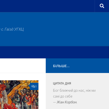
с. Гвізд УГКЦ
БІЛЬШЕ...
ЦИТАТА ДНЯ
0
Бог ближчий до нас, ніж ми
самі до себе
—
Жан Корбон.