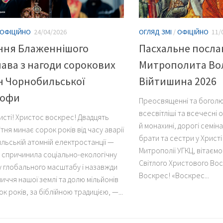
ОФІЦІЙНО
24/04/2026
ОГЛЯД ЗМІ
/
ОФІЦІЙНО
11/
ння Блаженнішого
Пасхальне посл
ава з нагоди сорокових
Митрополита Во
н Чорнобильської
Війтишина 2026
рофи
Преосвященні та боголю
всесвітліші та всечесні 
исті! Христос воскрес! Двадцять
й монахині, дорогі семі
тня минає сорок років від часу аварії
брати та сестри у Христі
льській атомній електростанції —
Митрополії УГКЦ, вітаєм
що спричинила соціально-екологічну
Світлого Христового Во
 глобального масштабу і назавжди
Воскрес! «Воскрес...
иччя нашої землі та долю мільйонів
к років, за біблійною традицією, —...