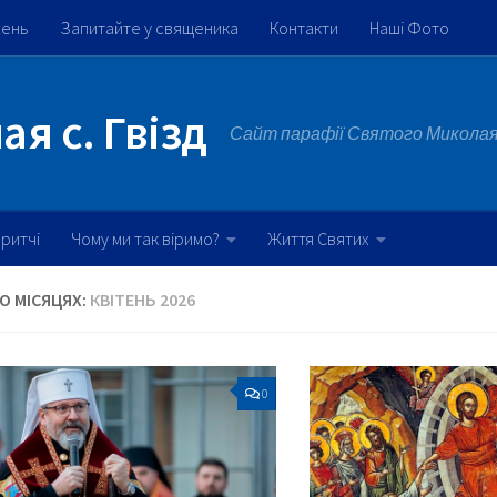
жень
Запитайте у священика
Контакти
Наші Фото
я с. Гвізд
Сайт парафії Святого Миколая 
ритчі
Чому ми так віримо?
Життя Святих
ПО МІСЯЦЯХ:
КВІТЕНЬ 2026
0