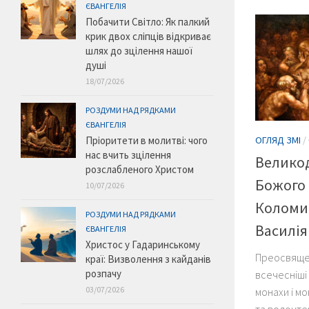
ЄВАНГЕЛІЯ
Побачити Світло: Як палкий
крик двох сліпців відкриває
шлях до зцілення нашої
душі
18/07/2026
РОЗДУМИ НАД РЯДКАМИ
ЄВАНГЕЛІЯ
Пріоритети в молитві: чого
ОГЛЯД ЗМІ
/
нас вчить зцілення
Великод
розслабленого Христом
Божого 
10/07/2026
Коломий
РОЗДУМИ НАД РЯДКАМИ
Василія
ЄВАНГЕЛІЯ
Христос у Гадаринському
Преосвящен
краї: Визволення з кайданів
розпачу
всечесніші 
03/07/2026
монахи і мо