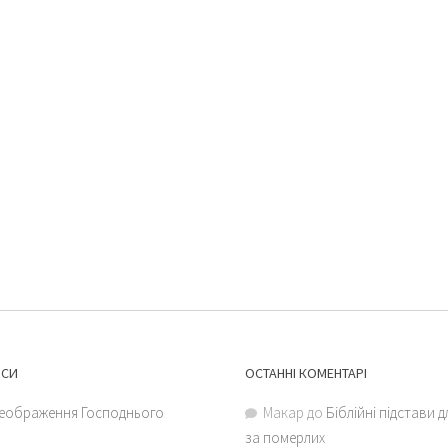
ИСИ
ОСТАННІ КОМЕНТАРІ
еображення Господнього
Макар
до
Біблійні підстави 
за померлих