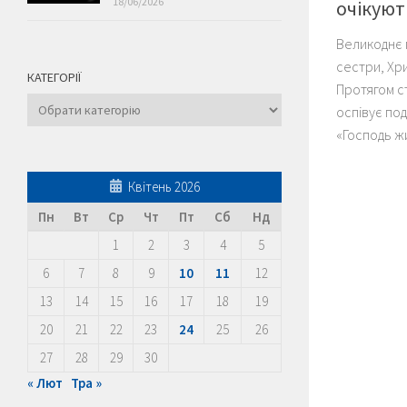
18/06/2026
очікуют
Великоднє 
сестри, Хр
КАТЕГОРІЇ
Протягом с
Категорії
оспівує под
«Господь жи
Квітень 2026
Пн
Вт
Ср
Чт
Пт
Сб
Нд
1
2
3
4
5
6
7
8
9
10
11
12
13
14
15
16
17
18
19
20
21
22
23
24
25
26
27
28
29
30
« Лют
Тра »