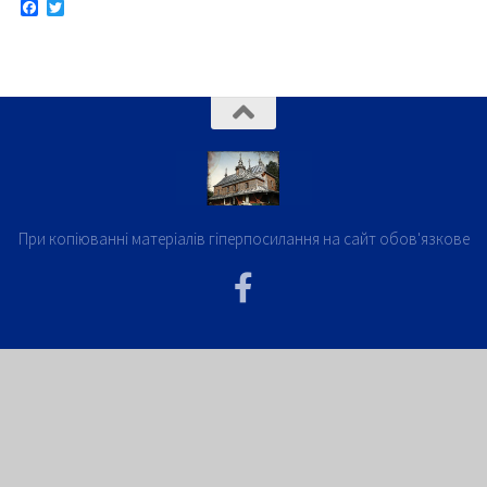
При копіюванні матеріалів гіперпосилання на сайт обов'язкове