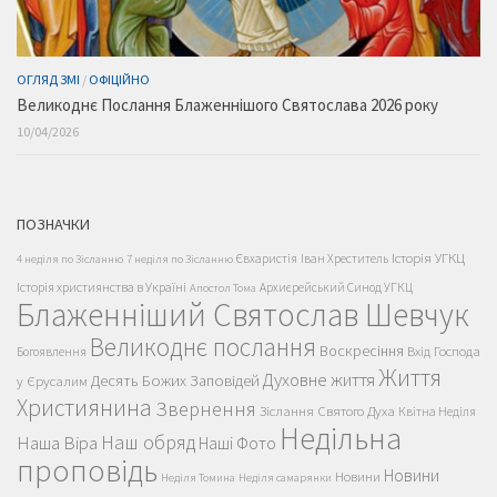
ОГЛЯД ЗМІ
/
ОФІЦІЙНО
Великоднє Послання Блаженнішого Святослава 2026 року
10/04/2026
ПОЗНАЧКИ
Історія УГКЦ
Євхаристія
Іван Хреститель
4 неділя по Зісланню
7 неділя по Зісланню
Історія християнства в Україні
Архиєрейський Синод УГКЦ
Апостол Тома
Блаженніший Святослав Шевчук
Великоднє послання
Воскресіння
Вхід Господа
Богоявлення
Життя
Духовне життя
Десять Божих Заповідей
у Єрусалим
Християнина
Звернення
Зіслання Святого Духа
Квітна Неділя
Недільна
Наш обряд
Наша Віра
Наші Фото
проповідь
Новини
Новини
Неділя Томина
Неділя самарянки
Пастирські
Папа Франциск
Парафії
П'ятидесятниця