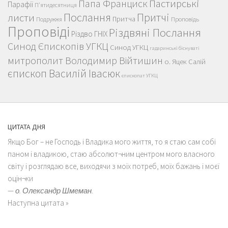
Послання
Притчі
листи
Притча
Проповідь
Подружжя
Проповіді
Різдвяні Послання
Різдво ГНІХ
Синод Єпископів УГКЦ
Синод УГКЦ
гадаринські біснуваті
митрополит Володимир Війтишин
о. Яцек Салій
єпископ Василій Івасюк
єпископат УГКЦ
ЦИТАТА ДНЯ
Якщо Бог – не Господь і Владика мого життя, то я стаю сам собі
паном і владикою, стаю абсолют¬ним центром мого власного
світу і розглядаю все, виходячи з моїх потреб, моїх бажань і моєї
оцін¬ки
—
о. Олександр Шмеман.
Наступна цитата »
НЕДАВНІ ЗАПИСИ