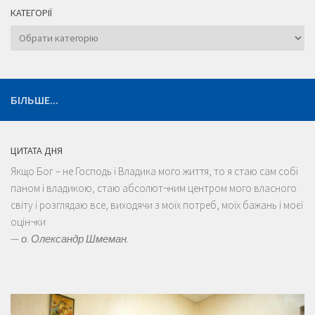
Категорії
БІЛЬШЕ...
ЦИТАТА ДНЯ
Якщо Бог – не Господь і Владика мого життя, то я стаю сам собі
паном і владикою, стаю абсолют¬ним центром мого власного
світу і розглядаю все, виходячи з моїх потреб, моїх бажань і моєї
оцін¬ки
—
о. Олександр Шмеман.