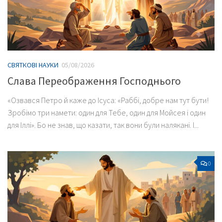
СВЯТКОВІ НАУКИ
05/08/2026
Слава Переображення Господнього
«Озвався Петро й каже до Ісуса: «Раббі, добре нам тут бути!
Зробімо три намети: один для Тебе, один для Мойсея і один
для Іллі». Бо не знав, що казати, так вони були налякані. І...
0