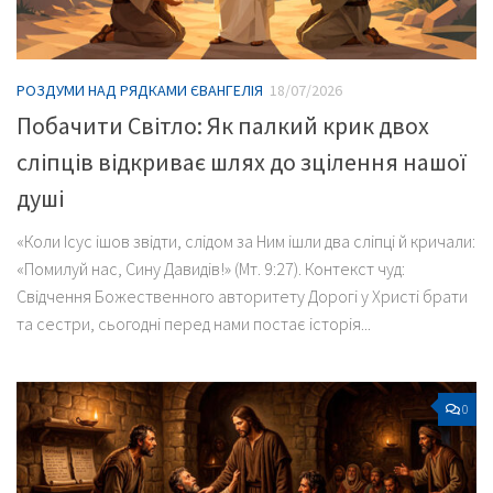
РОЗДУМИ НАД РЯДКАМИ ЄВАНГЕЛІЯ
18/07/2026
Побачити Світло: Як палкий крик двох
сліпців відкриває шлях до зцілення нашої
душі
«Коли Ісус ішов звідти, слідом за Ним ішли два сліпці й кричали:
«Помилуй нас, Сину Давидів!» (Мт. 9:27). Контекст чуд:
Свідчення Божественного авторитету Дорогі у Христі брати
та сестри, сьогодні перед нами постає історія...
0