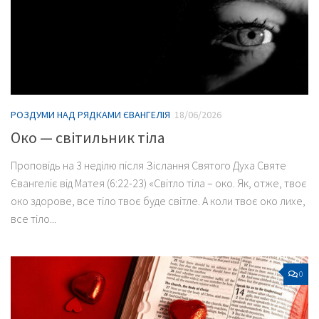
РОЗДУМИ НАД РЯДКАМИ ЄВАНГЕЛІЯ
18/06/2026
Око — світильник тіла
Проповідь на 3 неділю після Зіслання Святого Духа Святе
Євангеліє від Матея (6:22-23) «Світло тіла – око. Як, отже, твоє
око здорове, все тіло твоє буде світле. А коли твоє око лихе,
все тіло...
0