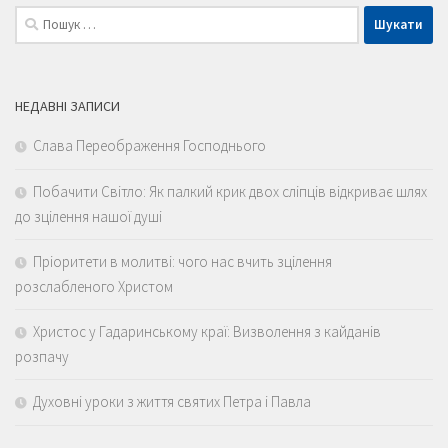
НЕДАВНІ ЗАПИСИ
Слава Переображення Господнього
Побачити Світло: Як палкий крик двох сліпців відкриває шлях
до зцілення нашої душі
Пріоритети в молитві: чого нас вчить зцілення
розслабленого Христом
Христос у Гадаринському краї: Визволення з кайданів
розпачу
Духовні уроки з життя святих Петра і Павла