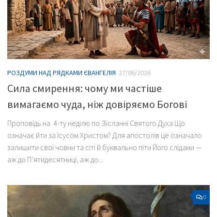
РОЗДУМИ НАД РЯДКАМИ ЄВАНГЕЛІЯ
27/06/2026
Сила смирення: чому ми частіше
вимагаємо чуда, ніж довіряємо Богові
Проповідь на 4-ту неділю по Зісланні Святого Духа Що
означає йти за Ісусом Христом? Для апостолів це означало
залишити свої човни та сіті й буквально піти Його слідами —
аж до П’ятидесятниці, аж до...
0