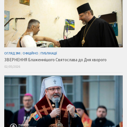
ОГЛЯД ЗМІ
/
ОФІЦІЙНО
/
ПУБЛІКАЦІЇ
ЗВЕРНЕННЯ Блаженнішого Святослава до Дня хворого
02/05/2026