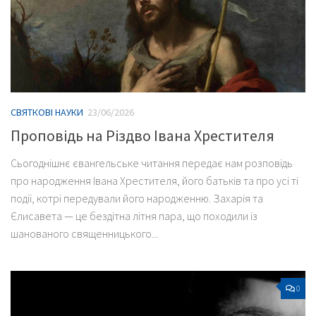
СВЯТКОВІ НАУКИ
23/06/2026
Проповідь на Різдво Івана Хрестителя
Сьогоднішнє євангельське читання передає нам розповідь
про народження Івана Хрестителя, його батьків та про усі ті
події, котрі передували його народженню. Захарія та
Єлисавета — це бездітна літня пара, що походили із
шанованого священницького...
0