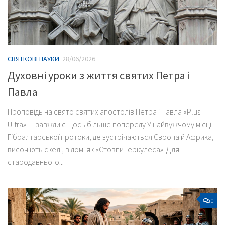
СВЯТКОВІ НАУКИ
28/06/2026
Духовні уроки з життя святих Петра і
Павла
Проповідь на свято святих апостолів Петра і Павла «Plus
Ultra» — завжди є щось більше попереду У найвужчому місці
Гібралтарської протоки, де зустрічаються Європа й Африка,
височіють скелі, відомі як «Стовпи Геркулеса». Для
стародавнього...
0