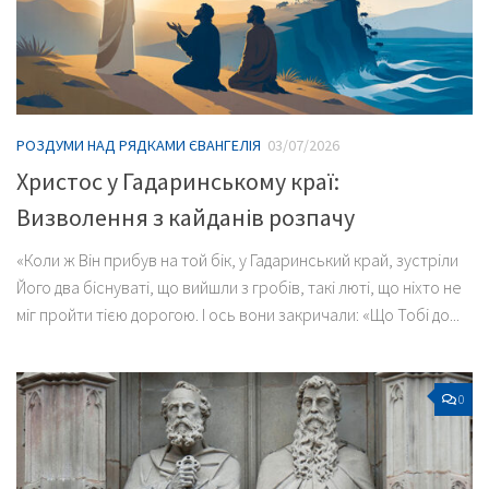
РОЗДУМИ НАД РЯДКАМИ ЄВАНГЕЛІЯ
03/07/2026
Христос у Гадаринському краї:
Визволення з кайданів розпачу
«Коли ж Він прибув на той бік, у Гадаринський край, зустріли
Його два біснуваті, що вийшли з гробів, такі люті, що ніхто не
міг пройти тією дорогою. І ось вони закричали: «Що Тобі до...
0