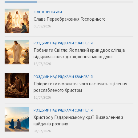
СВЯТКОВІ НАУКИ
Слава Переображення Господнього
05/08/2026
РОЗДУМИ НАД РЯДКАМИ ЄВАНГЕЛІЯ
Побачити Світло: Як палкий крик двох сліпців
відкриває шлях до зцілення нашої душі
18/07/2026
РОЗДУМИ НАД РЯДКАМИ ЄВАНГЕЛІЯ
Пріоритети в молитві: чого нас вчить зцілення
розслабленого Христом
10/07/2026
РОЗДУМИ НАД РЯДКАМИ ЄВАНГЕЛІЯ
Христос у Гадаринському краї: Визволення з
кайданів розпачу
03/07/2026
СВЯТКОВІ НАУКИ