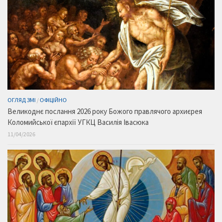
ОГЛЯД ЗМІ
/
ОФІЦІЙНО
Великоднє послання 2026 року Божого правлячого архиєрея
Коломийської єпархії УГКЦ Василія Івасюка
11/04/2026