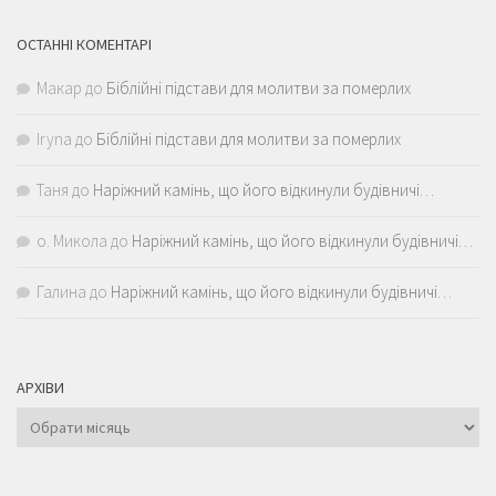
ОСТАННІ КОМЕНТАРІ
Макар
до
Біблійні підстави для молитви за померлих
Iryna
до
Біблійні підстави для молитви за померлих
Таня
до
Наріжний камінь, що його відкинули будівничі…
о. Микола
до
Наріжний камінь, що його відкинули будівничі…
Галина
до
Наріжний камінь, що його відкинули будівничі…
АРХІВИ
Архіви
КАТЕГОРІЇ