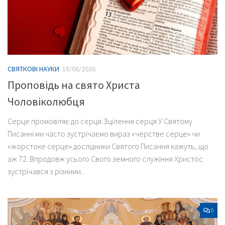
СВЯТКОВІ НАУКИ
18/06/2026
Проповідь на свято Христа
Чоловіколюбця
Серце промовляє до серця Зцілення серця У Святому
Писанні ми часто зустрічаємо вираз «черстве серце» чи
«жорстоке серце» дослідники Святого Писання кажуть, що
аж 72. Впродовж усього Свого земного служіння Христос
зустрічався з різними...
0