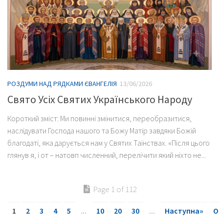
РОЗДУМИ НАД РЯДКАМИ ЄВАНГЕЛІЯ
13/06/2026
Свято Усіх Святих Українського Народу
Короткий зміст: Ми повинні змінитися, переобразитися,
наслідувати Господа нашого та Божу Матір завдяки Божій
благодаті, яка дарується нам у Святих Таїнствах. «Після цього
глянув я, і от – натовп численний, перелічити який ніхто не...
Page 1 of 112
1
2
3
4
5
...
10
20
30
...
Наступна»
О
»