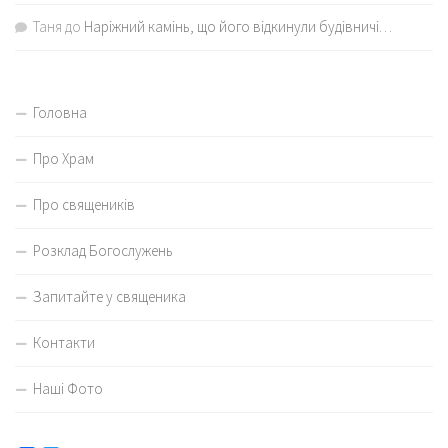
Таня
до
Наріжний камінь, що його відкинули будівничі…
Головна
Про Храм
Про священиків
Розклад Богослужень
Запитайте у священика
Контакти
Наші Фото
Facebook
Twitter